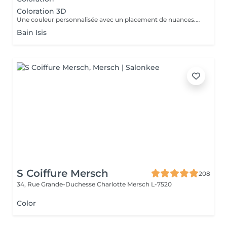
Coloration 3D
Une couleur personnalisée avec un placement de nuances.Des effets de lumière. Coloration sur toute la chevelure. Une dose supplémentaire peut être ajouté selon la longueur et lépaisseur du cheveux. Le prix peux changer selon la longueure, épaisseur et le désir de la cliente.
Bain Isis
S Coiffure Mersch
208
34, Rue Grande-Duchesse Charlotte
Mersch L-7520
Color