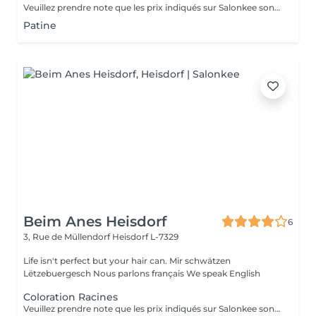
Veuillez prendre note que les prix indiqués sur Salonkee sont communiqués à titre informatif et s'entendent de base. Ces derniers sont susceptibles de varier selon le diagnostic réalisé à votre arrivée au salon et l'expertise du professionnel à qui vous confiez votre beauté. Dans tous les cas, un devis précis vous sera proposé et toutes réalisations de prestations seront effectuées avec votre accord. Un grand merci d'avance pour votre compréhension. Au plaisir de vous revoir très vite.
Patine
Beim Anes Heisdorf
6
3, Rue de Müllendorf
Heisdorf L-7329
Life isn't perfect but your hair can. Mir schwätzen
Lëtzebuergesch Nous parlons français We speak English
Coloration Racines
Veuillez prendre note que les prix indiqués sur Salonkee sont communiqués à titre informatif et s'entendent de base. Ces derniers sont susceptibles de varier selon le diagnostic réalisé à votre arrivée au salon et l'expertise du professionnel à qui vous confiez votre beauté. Dans tous les cas, un devis précis vous sera proposé et toutes réalisations de prestations seront effectuées avec votre accord. Un grand merci d'avance pour votre compréhension. Au plaisir de vous recevoir très vite.