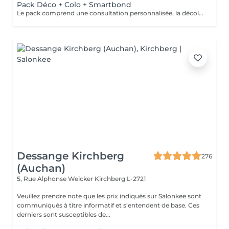
Pack Déco + Colo + Smartbond
Le pack comprend une consultation personnalisée, la décoloration avec son protecteur et le gloss avec les produits LOREAL PROFESSIONNEL , shampooing et conditionneur spécifiques REDKEN , le séchage et les produits de styling REDKEN Option Coupe : la coupe IGORANCE (finition sur cheveux secs), le séchage et les produits de styling REDKEN. * Tarifs à titre indicatifs à confirmer après la consultation personnalisée établit auprès de votre coiffeur/stylist/spécialiste * La direction se réserve le droit d’apporter des modifications pour le bon fonctionnement du salon
Dessange Kirchberg
276
(Auchan)
5, Rue Alphonse Weicker
Kirchberg L-2721
Veuillez prendre note que les prix indiqués sur Salonkee sont
communiqués à titre informatif et s'entendent de base. Ces
derniers sont susceptibles de...