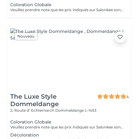
Coloration Globale
Veuillez prendre note que les prix indiqués sur Salonkee sont communiqués à titre informatif et s'entendent de base. Ces derniers sont susceptibles de varier selon le diagnostic réalisé à votre arrivée au salon et l'expertise du professionnel à qui vous confiez votre beauté. Dans tous les cas, un devis précis vous sera proposé et toutes réalisations de prestations seront effectuées avec votre accord. Un grand merci d'avance pour votre compréhension. Au plaisir de vous recevoir très vite.
Nouveau
The Luxe Style
4
Dommeldange
2, Route d' Echternarch
Dommeldange L-1453
Coloration Globale
Veuillez prendre note que les prix indiqués sur Salonkee sont communiqués à titre informatif et s'entendent de base. Ces derniers sont susceptibles de varier selon le diagnostic réalisé à votre arrivée au salon et l'expertise du professionnel à qui vous confiez votre beauté. Dans tous les cas, un devis précis vous sera proposé et toutes réalisations de prestations seront effectuées avec votre accord. Un grand merci d'avance pour votre compréhension. Au plaisir de vous recevoir très vite.
Décoloration