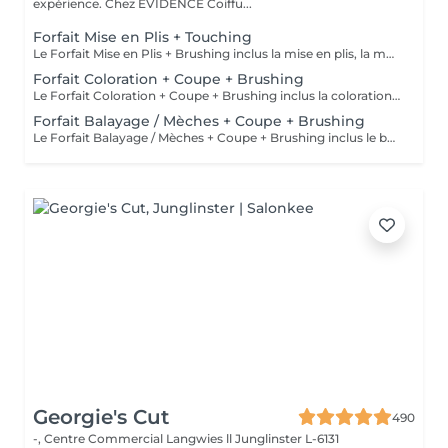
expérience. Chez EVIDENCE Coiffu...
Forfait Mise en Plis + Touching
Le Forfait Mise en Plis + Brushing inclus la mise en plis, la mousse et le shampoing. Le prix pourra varier en fonction de la longueur des cheveux. Pour tout renseignement complémentaire, n'hésitez pas à nous appeler.
Forfait Coloration + Coupe + Brushing
Le Forfait Coloration + Coupe + Brushing inclus la coloration des racines, la coupe, le brushing et le shampoing. Le prix pourra varier en fonction de la longueur des cheveux. Pour tout renseignement complémentaire, n'hésitez pas à nous appeler.
Forfait Balayage / Mèches + Coupe + Brushing
Le Forfait Balayage / Mèches + Coupe + Brushing inclus le balayage, le traitement, la coupe, le brushing, le shampoing et le soin. Le prix pourra varier en fonction de la longueur des cheveux. Pour tout renseignement complémentaire, n'hésitez pas à nous appeler.
Georgie's Cut
490
-, Centre Commercial Langwies ll
Junglinster L-6131