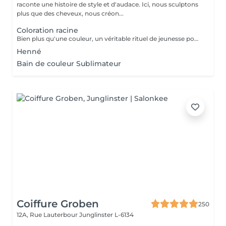
raconte une histoire de style et d'audace. Ici, nous sculptons
plus que des cheveux, nous créon...
Coloration racine
Bien plus qu'une couleur, un véritable rituel de jeunesse pour vos cheveux. Enrichie en acide hyaluronique et certifiée avec des extraits de plantes apaisantes (Thé Vert, Calendula), la coloration Multi Complex traite la fibre capillaire pendant le processus de couleur. Elle offre une brillance miroir spectaculaire, une hydratation profonde et un confort absolu pour les cuirs chevelus les plus sensibles. Le choix idéal pour une chevelure douce, renforcée et lumineuse. Découvrez une couleur vibrante et d'une profondeur absolue. La formule classique haute performance Color-Ton de Tocco Magico est spécialement conçue pour garantir une couverture totale et parfaite des cheveux blancs, sans aucune transparence. Grâce à sa richesse en pigments purs, elle offre des reflets intenses, fidèles et une tenue longue durée exceptionnelle. Idéale pour les bruns profonds, les rouges vibrants et les bases impeccables
Henné
Bain de couleur Sublimateur
Coiffure Groben
250
12A, Rue Lauterbour
Junglinster L-6134