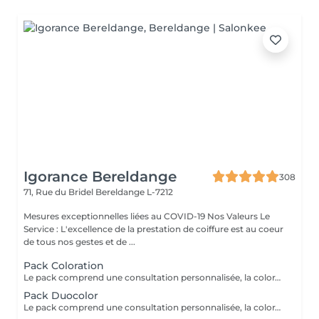
Igorance Bereldange
308
71, Rue du Bridel
Bereldange L-7212
Mesures exceptionnelles liées au COVID-19 Nos Valeurs Le
Service : L'excellence de la prestation de coiffure est au coeur
de tous nos gestes et de ...
Pack Coloration
Le pack comprend une consultation personnalisée, la coloration des racines avec les produits L’OREAL PROFESSIONNEL , shampooing et conditionneur spécifiques REDKEN , le séchage et les produits de styling REDKEN Option Coupe : la coupe IGORANCE ( finition sur cheveux secs), le séchage et les produits de finitions REDKEN. * Tarifs à titre indicatifs à confirmer après la consultation personnalisée établit auprès de votre coiffeur/stylist/spécialiste * La direction se réserve le droit d’apporter des modifications pour le bon fonctionnement du salon
Pack Duocolor
Le pack comprend une consultation personnalisée, la coloration des racines et un coup de soleil avec les produits LOREAL PROFESSIONNEL , shampooing et conditionneur spécifiques REDKEN , le séchage et les produits de styling REDKEN Option Coupe : la coupe IGORANCE (finitions sur cheveux secs) , le séchage et les produits de styling REDKEN * Tarifs à titre indicatifs à confirmer après la consultation personnalisée établit auprès de votre coiffeur/stylist/spécialiste * La direction se réserve le droit d’apporter des modifications pour le bon fonctionnement du salon