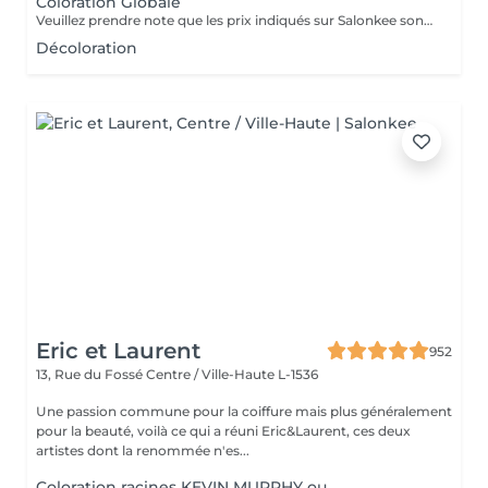
Coloration Globale
Veuillez prendre note que les prix indiqués sur Salonkee sont communiqués à titre informatif et s'entendent de base. Ces derniers sont susceptibles de varier selon le diagnostic réalisé à votre arrivée au salon et l'expertise du professionnel à qui vous confiez votre beauté. Dans tous les cas, un devis précis vous sera proposé et toutes réalisations de prestations seront effectuées avec votre accord. Un grand merci d'avance pour votre compréhension. Au plaisir de vous recevoir très vite.
Décoloration
Eric et Laurent
952
13, Rue du Fossé
Centre / Ville-Haute L-1536
Une passion commune pour la coiffure mais plus généralement
pour la beauté, voilà ce qui a réuni Eric&Laurent, ces deux
artistes dont la renommée n'es...
Coloration racines KEVIN MURPHY ou