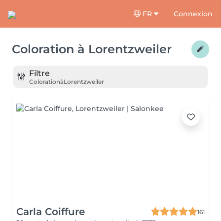
FR
Connexion
Coloration
à
Lorentzweiler
Filtre
Coloration
à
Lorentzweiler
Carla Coiffure
161