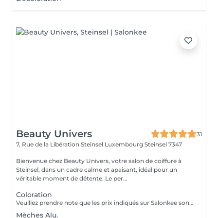
Beauty Univers
31
7, Rue de la Libération Steinsel Luxembourg
Steinsel 7347
Bienvenue chez Beauty Univers, votre salon de coiffure à
Steinsel, dans un cadre calme et apaisant, idéal pour un
véritable moment de détente. Le per...
Coloration
Veuillez prendre note que les prix indiqués sur Salonkee sont communiqués à titre informatif et s'entendent de base. Ces derniers sont susceptibles de varier selon le diagnostic réalisé à votre arrivée au salon et l'expertise du professionnel à qui vous confiez votre beauté. Dans tous les cas, un devis précis vous sera proposé et toutes réalisations de prestations seront effectuées avec votre accord. Un grand merci d'avance pour votre compréhension. Au plaisir de vous revoir très vite.
Mèches Alu.