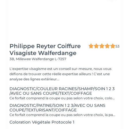
Philippe Reyter Coiffure
53
Visagiste Walferdange
3B, Millewee
Walferdange L-7257
L'expertise visagisme est un conseil sur-mesure, nous vous
défions de trouver cette réelle expertise ailleurs ! C'est une
analyse des lignes extérieur...
DIAGNOSTIC/COULEUR RACINES/SHAMP/SOIN 1 2 3
/AVEC OU SANS COUPE/TEXT/COIFFAGE
Ce forfait comprend la coupe ou pas selon votre choix, coloration uniquement en racines. Il comprend le soin Botanical 1 2 3 spécifique à la couleur. Supplément cheveux longs 25€
DIAGNOSTIC/PATINE/SOIN 1 2 3/AVEC OU SANS
COUPE/TEXTURISANT/COIFFAGE
Ce forfait comprend la coupe ou pas selon votre choix, la patine est un reflet pratique pour refroidir ou réchauffer un balayage ou donner une nuance à sa couleur naturelle. Couverture cheveux blancs 70% uniquement. Il comprend le soin Botanical 1 2 3 spécifique à la couleur.
Coloration Végétale Protocole 1