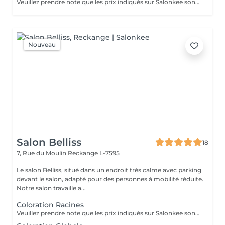
Veuillez prendre note que les prix indiqués sur Salonkee sont communiqués à titre informatif et s'entendent de base. Ces derniers sont susceptibles de varier selon le diagnostic réalisé à votre arrivée au salon et l'expertise du professionnel à qui vous confiez votre beauté. Dans tous les cas, un devis précis vous sera proposé et toutes réalisations de prestations seront effectuées avec votre accord. Un grand merci d'avance pour votre compréhension. Au plaisir de vous recevoir très vite.
Nouveau
Salon Belliss
18
7, Rue du Moulin
Reckange L-7595
Le salon Belliss, situé dans un endroit très calme avec parking
devant le salon, adapté pour des personnes à mobilité réduite.
Notre salon travaille a...
Coloration Racines
Veuillez prendre note que les prix indiqués sur Salonkee sont communiqués à titre informatif et s'entendent de base. Ces derniers sont susceptibles de varier selon le diagnostic réalisé à votre arrivée au salon et l'expertise du professionnel à qui vous confiez votre beauté. Dans tous les cas, un devis précis vous sera proposé et toutes réalisations de prestations seront effectuées avec votre accord. Un grand merci d'avance pour votre compréhension. Au plaisir de vous recevoir très vite.