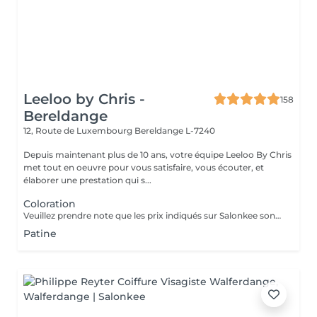
Leeloo by Chris -
158
Bereldange
12, Route de Luxembourg
Bereldange L-7240
Depuis maintenant plus de 10 ans, votre équipe Leeloo By Chris
met tout en oeuvre pour vous satisfaire, vous écouter, et
élaborer une prestation qui s...
Coloration
Veuillez prendre note que les prix indiqués sur Salonkee sont communiqués à titre informatif et s'entendent de base. Ces derniers sont susceptibles de varier selon le diagnostic réalisé à votre arrivée au salon et l'expertise du professionnel à qui vous confiez votre beauté. Dans tous les cas, un devis précis vous sera proposé et toutes réalisations de prestations seront effectuées avec votre accord. Un grand merci d'avance pour votre compréhension. Au plaisir de vous revoir très vite.
Patine