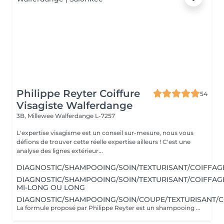
Philippe Reyter Coiffure
54
Visagiste Walferdange
3B, Millewee
Walferdange L-7257
L'expertise visagisme est un conseil sur-mesure, nous vous
défions de trouver cette réelle expertise ailleurs ! C'est une
analyse des lignes extérieur...
DIAGNOSTIC/SHAMPOOING/SOIN/TEXTURISANT/COIFFAG
DIAGNOSTIC/SHAMPOOING/SOIN/TEXTURISANT/COIFFAG
MI-LONG OU LONG
DIAGNOSTIC/SHAMPOOING/SOIN/COUPE/TEXTURISANT/C
La formule proposé par Philippe Reyter est un shampooing adapté, une coupe et un brushing selon votre souhait.Pour votre shampooing nous effectuerons un massage du cuir chevelu. Avant de commencer, Philippe vous proposera un pré-diagnostic de structure de coupe afin de mieux vous connaitre et de vous faire des propositions.