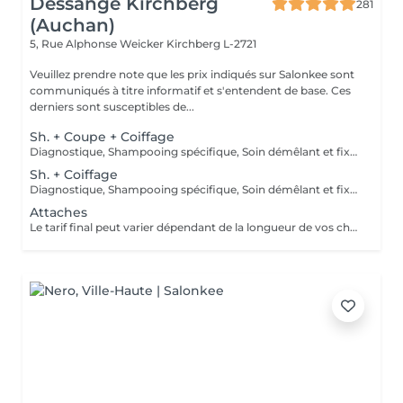
Dessange Kirchberg
281
(Auchan)
5, Rue Alphonse Weicker
Kirchberg L-2721
Veuillez prendre note que les prix indiqués sur Salonkee sont
communiqués à titre informatif et s'entendent de base. Ces
derniers sont susceptibles de...
Sh. + Coupe + Coiffage
Diagnostique, Shampooing spécifique, Soin démêlant et fixation inclus. Veuillez prendre note que les prix indiqués sur Salonkee sont communiqués à titre informatif et s'entendent de base. Ces derniers sont susceptibles de varier selon le diagnostic réalisé à votre arrivée au salon et l'expertise du professionnel à qui vous confiez votre beauté. Dans tous les cas, un devis précis vous sera proposé et toutes réalisations de prestations seront effectuées avec votre accord.
Sh. + Coiffage
Diagnostique, Shampooing spécifique, Soin démêlant et fixation inclus. Veuillez prendre note que les prix indiqués sur Salonkee sont communiqués à titre informatif et s'entendent de base. Ces derniers sont susceptibles de varier selon le diagnostic réalisé à votre arrivée au salon et l'expertise du professionnel à qui vous confiez votre beauté. Dans tous les cas, un devis précis vous sera proposé et toutes réalisations de prestations seront effectuées avec votre accord.
Attaches
Le tarif final peut varier dépendant de la longueur de vos cheveux ainsi que des soins et produits utilisés.