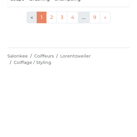
«
1
2
3
4
...
9
»
Salonkee
Coiffeurs
Lorentzweiler
Coiffage / Styling