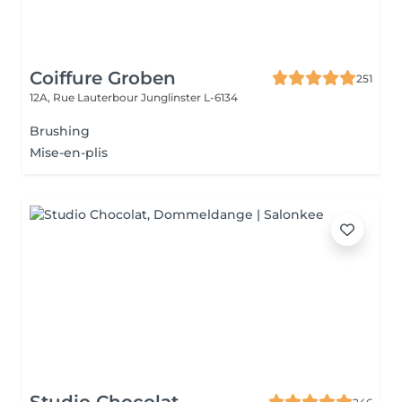
Coiffure Groben
251
12A, Rue Lauterbour
Junglinster L-6134
Brushing
Mise-en-plis