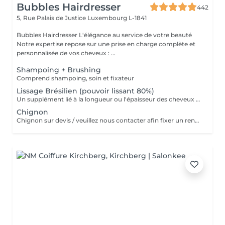
Bubbles Hairdresser
442
5, Rue Palais de Justice
Luxembourg L-1841
Bubbles Hairdresser L'élégance au service de votre beauté
Notre expertise repose sur une prise en charge complète et
personnalisée de vos cheveux : ...
Shampoing + Brushing
Comprend shampoing, soin et fixateur
Lissage Brésilien (pouvoir lissant 80%)
Un supplément lié à la longueur ou l'épaisseur des cheveux (30€ à 500€) pourra s'ajouter au tarif du lissage brésilien. Un diagnostique gratuit sera systématiquement proposé en amont.»
Chignon
Chignon sur devis / veuillez nous contacter afin fixer un rendez-vous