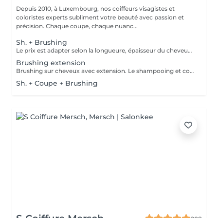
Depuis 2010, à Luxembourg, nos coiffeurs visagistes et
coloristes experts subliment votre beauté avec passion et
précision. Chaque coupe, chaque nuanc...
Sh. + Brushing
Le prix est adapter selon la longueure, épaisseur du cheveux. Un supplément est ajouté sil y a utilisation dun outil chauffant ( plaque lissante ou boucleur). Compris dans le pris shampooing, conditionneur, produit coiffant et finition.
Brushing extension
Brushing sur cheveux avec extension. Le shampooing et conditionneur sont compris dans le prix.
Sh. + Coupe + Brushing