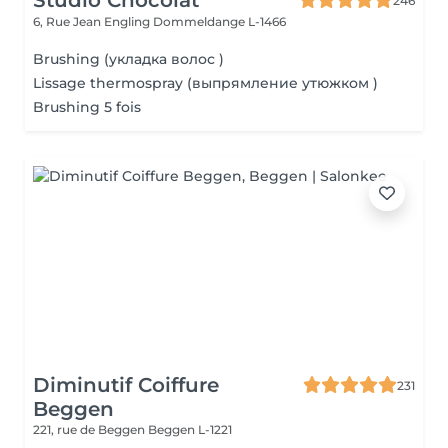
Studio Chocolat
246
6, Rue Jean Engling
Dommeldange L-1466
Brushing (укладка волос )
Lissage thermospray (выпрямление утюжком )
Brushing 5 fois
Diminutif Coiffure
231
Beggen
221, rue de Beggen
Beggen L-1221