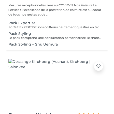
Mesures exceptionnelles liées au COVID-19 Nos Valeurs Le
Service : L'excellence de la prestation de coiffure est au coeur
de tous nos gestes et de ...
Pack Expertise
Forfait EXPERTISE, nos coiffeurs hautement qualifiés en technique anglo-saxonne, en formation continu et diplômés d’une académie anglaise à Paris. Vous offre une séance d’une heure avec votre coach en suivi beauté. Ce pack inclus : 1 h de prestation Un diagnostique personnalisé Shampoing spécifique Haircare Conditioner spécifique Produit de coiffage Coupe Styling Produit de finition
Pack Styling
Le pack comprend une consultation personnalisée, le shampooing et le conditionneur spécifiques REDKEN , le séchage et les produits de styling REDKEN * Tarifs à titre indicatifs à confirmer après la consultation personnalisée établit auprès de votre coiffeur/stylist/spécialiste * La direction se réserve le droit d’apporter des modifications pour le bon fonctionnement du salon
Pack Styling + Shu Uemura