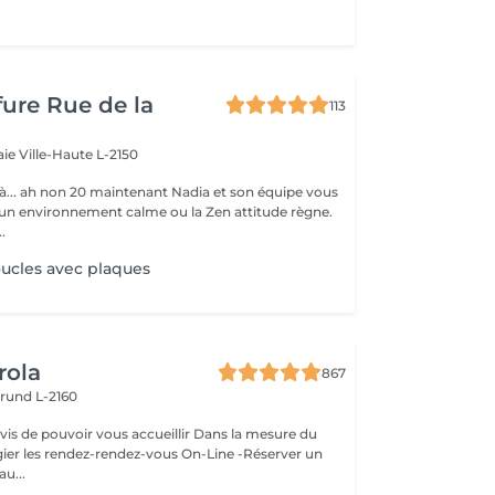
fure Rue de la
113
aie
Ville-Haute L-2150
on 20 maintenant Nadia et son équipe vous
 un environnement calme ou la Zen attitude règne.
.
ucles avec plaques
rola
867
rund L-2160
ouvoir vous accueillir Dans la mesure du
égier les rendez-rendez-vous On-Line -Réserver un
au...