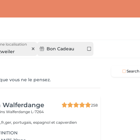
ne localisation
Bon Cadeau
zweiler
Search
 que vous ne le pensez.
a Walferdange
258
ins
Walferdange L-7264
,fr,ger, portugais, espagnol et capverdien
INITION