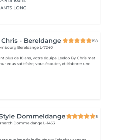
ANTS 10ans
FANTS LONG
 Chris - Bereldange
158
uxembourg
Bereldange L-7240
t plus de 10 ans, votre équipe Leeloo By Chris met
ur vous satisfaire, vous écouter, et élaborer une
.
 Style Dommeldange
5
ernarch
Dommeldange L-1453
Veuillez prendre note que les prix indiqués sur Salonkee sont communiqués à titre informatif et s'entendent de base. Ces derniers sont susceptibles de varier selon le diagnostic réalisé à votre arrivée au salon et l'expertise du professionnel à qui vous confiez votre beauté. Dans tous les cas, un devis précis vous sera proposé et toutes réalisations de prestations seront effectuées avec votre accord. Un grand merci d'avance pour votre compréhension. Au plaisir de vous recevoir très vite.