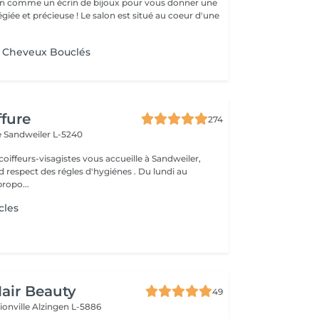
n comme un écrin de bijoux pour vous donner une
égiée et précieuse ! Le salon est situé au coeur d'une
 Cheveux Bouclés
ffure
274
e
Sandweiler L-5240
oiffeurs-visagistes vous accueille à Sandweiler,
d respect des régles d'hygiénes . Du lundi au
ropo...
cles
air Beauty
49
ionville
Alzingen L-5886