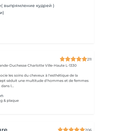
le( выпрямление кудрей )
и)
e
211
rande-Duchesse Charlotte
Ville-Haute L-1330
cie les soins du cheveux à l'esthétique de la
ncept séduit une multitude d'hommes et de femmes
dans l...
on
ng & plaque
ure
206