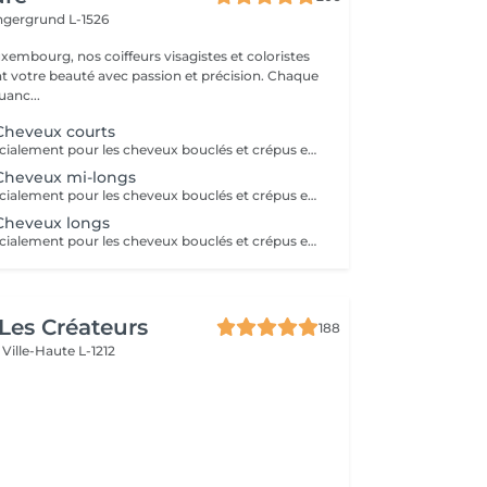
ingergrund L-1526
xembourg, nos coiffeurs visagistes et coloristes
t votre beauté avec passion et précision. Chaque
anc...
 Cheveux courts
Soin formulé spécialement pour les cheveux bouclés et crépus en manque de définition et d'hydratation. Ce soin comprend 5 étapes qui aideront votre chevelure à retrouver sa vivacité. ( séchage son inclu dans le tarif ) Nous restons à votre disposition pour plus d'informations
 Cheveux mi-longs
Soin formulé spécialement pour les cheveux bouclés et crépus en manque de définition et d'hydratation. Ce soin comprend 5 étapes qui aideront votre chevelure à retrouver sa vivacité. ( Séchage non inclu dans le tarif ) Nous restons à votre disposition pour plus d'informations
 Cheveux longs
Soin formulé spécialement pour les cheveux bouclés et crépus en manque de définition et d'hydratation. Ce soin comprend 5 étapes qui aideront votre chevelure à retrouver sa vivacité. Nous restons à votre disposition pour plus d'informations
 Les Créateurs
188
s
Ville-Haute L-1212