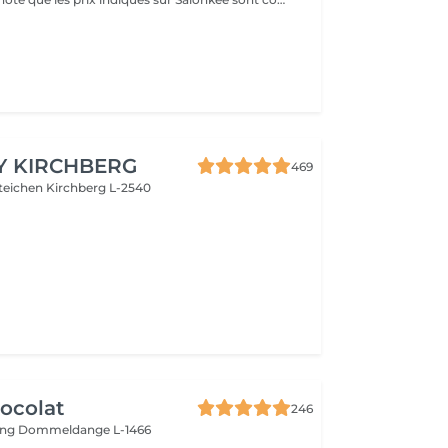
Y KIRCHBERG
469
steichen
Kirchberg L-2540
ocolat
246
ing
Dommeldange L-1466