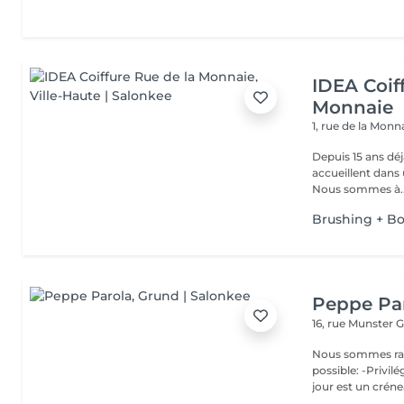
IDEA Coif
Monnaie
1, rue de la Monn
Depuis 15 ans déjà... ah n
accueillent dans
Nous sommes à..
Brushing + Bo
Peppe Pa
16, rue Munster
G
Nous sommes ravis de p
possible: -Privil
jour est un créne