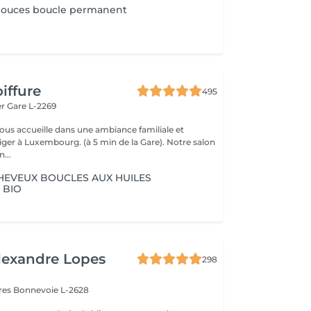
douces boucle permanent
iffure
495
er
Gare L-2269
vous accueille dans une ambiance familiale et
r à Luxembourg. (à 5 min de la Gare). Notre salon
...
HEVEUX BOUCLES AUX HUILES
 BIO
lexandre Lopes
298
ires
Bonnevoie L-2628