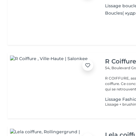
Lissage bouc
Boucles( кудр
R Coiffur
54, Boulevard G
R COIFFURE, asso
coiffure. Ce co
qui se retrouvent 
Lissage Fashi
Lissage + brushi
Lela coiff