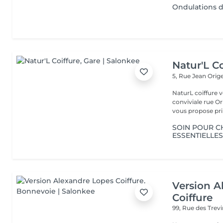
Ondulations 
Natur'L Co
5, Rue Jean Orig
NaturL coiffure 
conviviale rue Orige
vous propose prin
SOIN POUR C
ESSENTIELLES
Version A
Coiffure
99, Rue des Trev