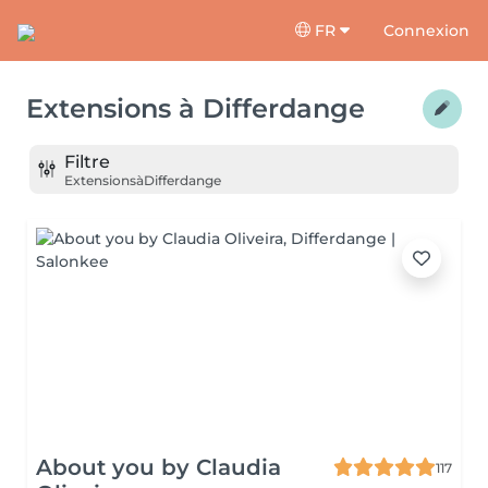
FR
Connexion
Extensions
à
Differdange
Filtre
Extensions
à
Differdange
About you by Claudia
117