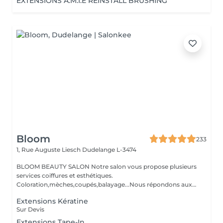
EXTENSIONS A.M.I.E RÉINSTALL BRUSHING
Bloom
233
1, Rue Auguste Liesch
Dudelange L-3474
BLOOM BEAUTY SALON Notre salon vous propose plusieurs
services coiffures et esthétiques.
Coloration,mèches,coupés,balayage...Nous répondons aux
beso...
Extensions Kératine
Sur Devis
Extensions Tape-In