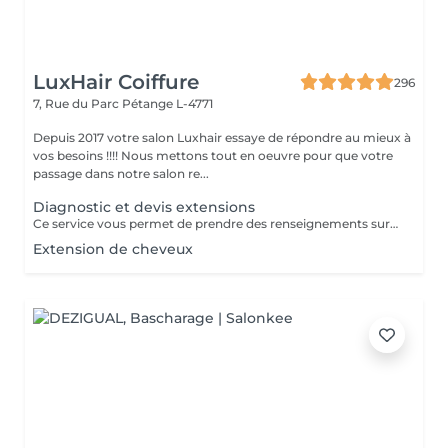
LuxHair Coiffure
296
7, Rue du Parc
Pétange L-4771
Depuis 2017 votre salon Luxhair essaye de répondre au mieux à
vos besoins !!!! Nous mettons tout en oeuvre pour que votre
passage dans notre salon re...
Diagnostic et devis extensions
Ce service vous permet de prendre des renseignements sur une pose d'extension de cheveux ( devis,quantité de mèches,temps à prévoir) Le prix de ce service vous sera déduit si vous décidez de réaliser votre pose d'extensions.
Extension de cheveux