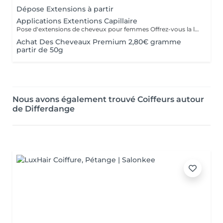
Dépose Extensions à partir
Applications Extentions Capillaire
Pose d'extensions de cheveux pour femmes Offrez-vous la longueur et la densité dont vous avez toujours rêvé grâce à notre expertise en extensions capillaires. Notre protocole complet comprend : La consultation experte : Analyse de vos cheveux et choix de la méthode la plus adaptée. Le diagnostic couleur : Sélection de la nuance parfaite pour une transition invisible. La pose sur-mesure : Fixation précise des mèches en respectant la santé de votre cuir chevelu. La coupe de finition et le coiffage : Dégradé pour fondre les extensions et brushing ou waves pour un mouvement naturel.
Achat Des Cheveaux Premium 2,80€ gramme
partir de 50g
Nous avons également trouvé Coiffeurs autour
de Differdange