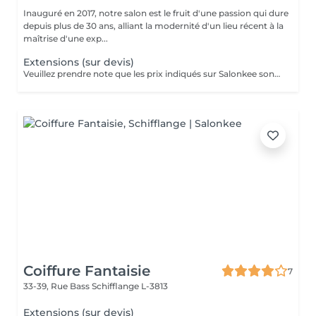
Inauguré en 2017, notre salon est le fruit d'une passion qui dure
depuis plus de 30 ans, alliant la modernité d'un lieu récent à la
maîtrise d'une exp...
Extensions (sur devis)
Veuillez prendre note que les prix indiqués sur Salonkee sont communiqués à titre informatif et s'entendent de base. Ces derniers sont susceptibles de varier selon le diagnostic réalisé à votre arrivée au salon et l'expertise du professionnel à qui vous confiez votre beauté. Dans tous les cas, un devis précis vous sera proposé et toutes réalisations de prestations seront effectuées avec votre accord. Un grand merci d'avance pour votre compréhension. Au plaisir de vous revoir très vite.
Coiffure Fantaisie
7
33-39, Rue Bass
Schifflange L-3813
Extensions (sur devis)