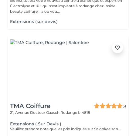
SB institut est votre nouveau centre d esthétique et expert en
Électrolyse et IPL qui s'est implanté à rodange chez Inside
beauty coiffure , la ou vou...
Extensions (sur devis)
TMA Coiffure
51
21, Avenue Docteur Gaasch
Rodange L-4818
Extensions ( Sur Devis )
Veuillez prendre note que les prix indiqués sur Salonkee sont communiqués à titre informatif et s'entendent de base. Ces derniers sont susceptibles de varier selon le diagnostic réalisé à votre arrivée au salon et l'expertise du professionnel à qui vous confiez votre beauté. Dans tous les cas, un devis précis vous sera proposé et toutes réalisations de prestations seront effectuées avec votre accord. Un grand merci d'avance pour votre compréhension. Au plaisir de vous revoir très vite.