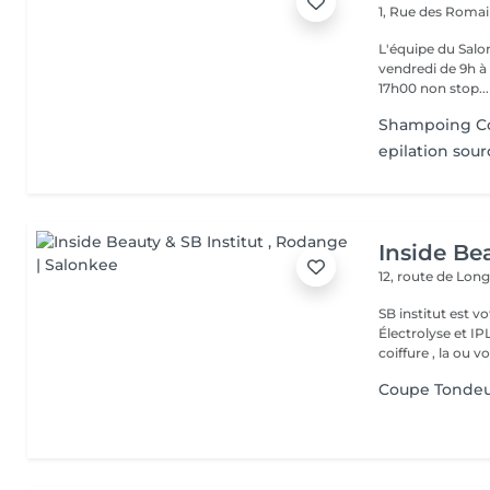
1, Rue des Roma
L'équipe du Salon
vendredi de 9h à 
17h00 non stop...
Shampoing C
epilation sourc
Inside Bea
12, route de Lo
SB institut est v
Électrolyse et IP
coiffure , la ou vo
Coupe Tonde