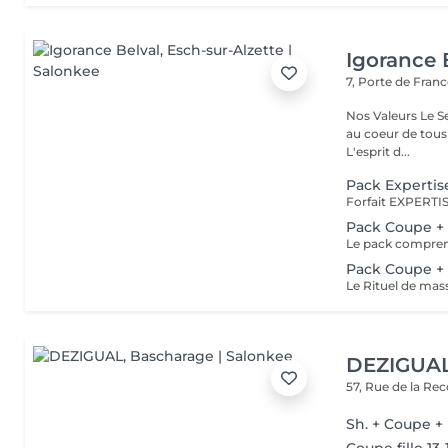
Igorance 
7, Porte de Fran
Nos Valeurs Le Service : L'excellence de la prestation de coiffure est
au coeur de tous
L'esprit d...
Pack Expertis
Pack Coupe + 
Pack Coupe + 
DEZIGUA
57, Rue de la Re
Sh. + Coupe + 