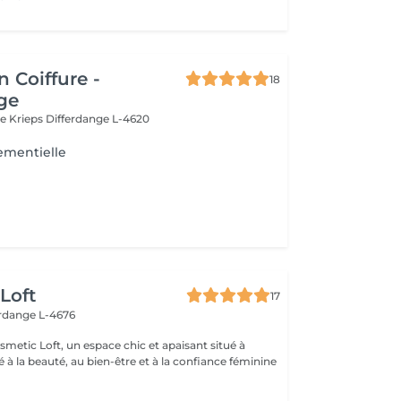
n Coiffure -
18
ge
le Krieps
Differdange L-4620
ementielle
Loft
17
erdange L-4676
metic Loft, un espace chic et apaisant situé à
 à la beauté, au bien-être et à la confiance féminine