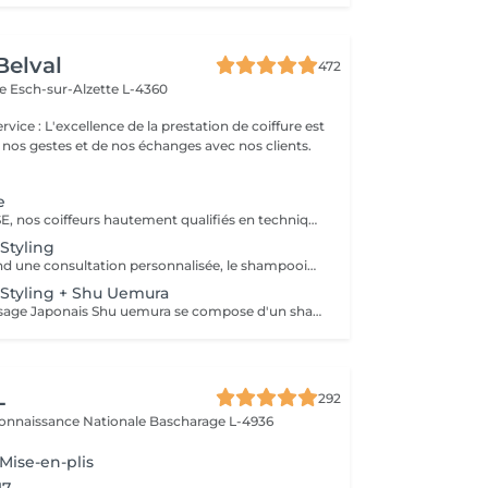
Belval
472
ce
Esch-sur-Alzette L-4360
 nos gestes et de nos échanges avec nos clients.
e
Forfait EXPERTISE, nos coiffeurs hautement qualifiés en technique anglo-saxonne, en formation continu et diplômés d’une académie anglaise à Paris. Vous offre une séance d’une heure avec votre coach en suivi beauté. Ce pack inclus : 1 h de prestation Un diagnostique personnalisé Shampoing spécifique Haircare Conditioner spécifique Produit de coiffage Coupe Styling Produit de finition
Styling
Le pack comprend une consultation personnalisée, le shampooing et le conditionneur spécifiques REDKEN/ SHU UEMURA, la coupe IGORANCE (finitions sur cheveux secs) , le séchage et les produits de styling REDKEN/ SHU UEMURA * Tarifs à titre indicatifs à confirmer après la consultation personnalisée établit auprès de votre coiffeur/stylist/spécialiste * La direction se réserve le droit d’apporter des modifications pour le bon fonctionnement du salon
Styling + Shu Uemura
Le Rituel de massage Japonais Shu uemura se compose d'un shampooing et d'un soin d'une durée de 30 minutes pour une relaxation une une réparation intense du cheveu et ensuite le pack coupe styling
L
292
connaissance Nationale
Bascharage L-4936
Mise-en-plis