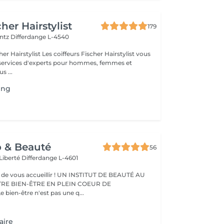
her Hairstylist
179
entz
Differdange L-4540
iffeurs Fischer Hairstylist vous
 services d'experts pour hommes, femmes et
vous ...
ing
o & Beauté
56
 Liberté
Differdange L-4601
eillir ! UN INSTITUT DE BEAUTÉ AU
TRE BIEN-ÊTRE EN PLEIN COEUR DE
IFFERDANGE Le bien-être n'est pas une q...
aire