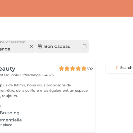
ne localisation
Bon Cadeau
dange
eauty
Search
392
st Dolibois
Differdange L-4573
 plus de 160m2, nous vous proposons de
bien-être, de la coiffure mais également un espace
 toujours...
g
 Brushing
ementielle
r place