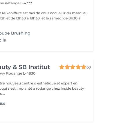
ins
Pétange L-4777
 I&S coiffure est ravi de vous accueillir du mardi au
12h et de 13h30 à 18h30, et le samedi de 8h30 à
oupe Brushing
ils
uty & SB Institut
60
ngwy
Rodange L-4830
otre nouveau centre d esthétique et expert en
L qui s'est implanté à rodange chez Inside beauty
u...
use