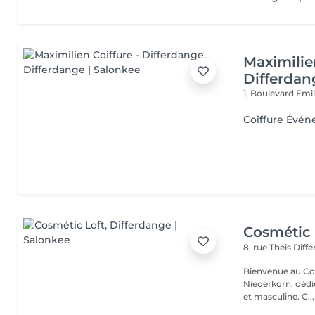
Maximilie
Differdan
1, Boulevard Emi
Coiffure Évén
Cosmétic 
8, rue Theis
Diff
Bienvenue au Cos
Niederkorn, dédié
et masculine. C...