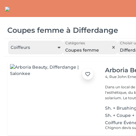
Coupes femme
à
Differdange
Catégories
Choisir u
Coiffeurs
Coupes femme
Differ
Arboria B
4, Rue John Erne
Dans un local de
l'esthétique, du 
solarium. Le tout,
Sh. + Brushin
Sh. + Coupe +
Coiffure Évén
Chignon devis su