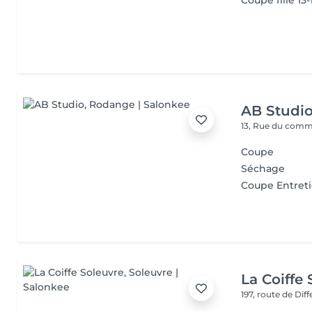
Coupe fille 13-
AB Studi
13, Rue du com
Coupe
Séchage
Coupe Entret
La Coiffe
197, route de Di