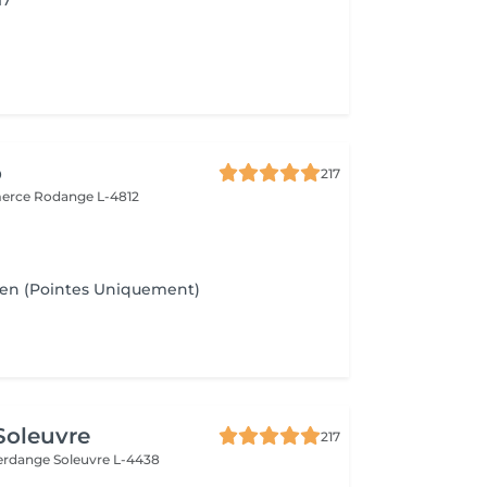
17
o
217
merce
Rodange L-4812
ien (Pointes Uniquement)
 Soleuvre
217
fferdange
Soleuvre L-4438