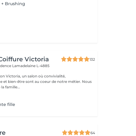
+ Brushing
s
oiffure Victoria
132
vidence
Lamadelaine L-4885
n Victoria, un salon où convivialité,
e et bien-être sont au coeur de notre métier. Nous
la famille...
e fille
re
64