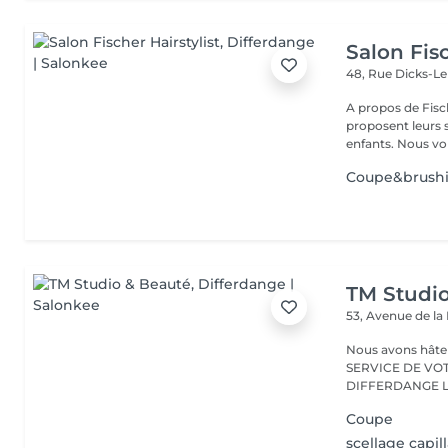
Salon Fisc
48, Rue Dicks-L
A propos de Fischer Hairstylist Les co
proposent leurs
enfants. Nous 
Coupe&brush
TM Studi
53, Avenue de la
Nous avons hâte de vous accu
SERVICE DE VO
D
Coupe
scellage capill