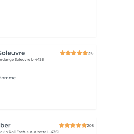
 Soleuvre
218
fferdange
Soleuvre L-4438
 Homme
rber
206
ck'n'Roll
Esch-sur-Alzette L-4361