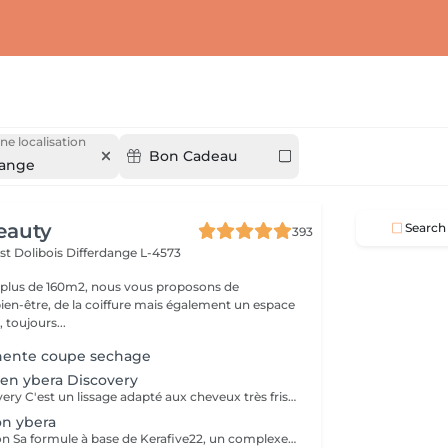
ne localisation
Bon Cadeau
dange
eauty
Search
393
st Dolibois
Differdange L-4573
 plus de 160m2, nous vous proposons de
bien-être, de la coiffure mais également un espace
 toujours...
anente coupe sechage
lien ybera Discovery
Le Lissage Discovery C'est un lissage adapté aux cheveux très frisés, adapté aux femmes enceintes et enfants. Sa formule contient des cellules souches de pomme suisse aux effets régénérants, assurant un lissage raide et brillant jusqu'à 4 mois. Profitez de cheveux lisses, doux et brillant tout en disant adieu aux frisottis. La gamme d'entretient est inclue dans ces prestations.
on ybera
Le Lissage Fashion Sa formule à base de Kerafive22, un complexe Ybera Paris unique qui lisse tout en préservant les 22 acides aminés du cheveu. L'acide lactique permet de réduire le volume des cheveux. Les huiles d'Inca ninchi, noix de coco et quinoa, les oméga 3,6 et 9 traitent la fibre capillaire pour un résultat doux et soyeux. Le Fashion fournit une hydratation profonde grâce à l'huile d'Inca, l'huile de coco et la protéine de quinoa. Le lissage dure entre 3 et 5 mois, avec l'utilisation de gamme d'entretien.