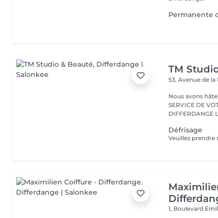
Permanente c
TM Studi
53, Avenue de la
Nous avons hâte de vous accu
SERVICE DE VO
D
Défrisage
Maximilie
Differdan
1, Boulevard Emi