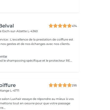
Belval
474
ce
Esch-sur-Alzette L-4360
 nos gestes et de nos échanges avec nos clients.
ente
Le pack comprend le shampooing spécifique et le protecteur REDKEN , la permanente avec les produits LOREAL PROFESSIONNEL , le conditionneur REDKEN , le séchage et les produits de styling REDKEN Option Coupe : la coupe IGORANCE (finition sur cheveux secs), le séchage et les produits de styling REDKEN. * Tarifs à titre indicatifs à confirmer après la consultation personnalisée établit auprès de votre coiffeur/stylist/spécialiste * La direction se réserve le droit d’apporter des modifications pour le bon fonctionnement du salon
oiffure
295
étange L-4771
e salon Luxhair essaye de répondre au mieux à vos
e...