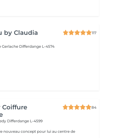
 by Claudia
117
e Gerlache
Differdange L-4574
 Coiffure
84
e
nedy
Differdange L-4599
le nouveau concept pour lui au centre de