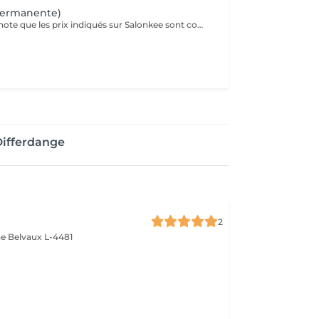
permanente)
Veuillez prendre note que les prix indiqués sur Salonkee sont communiqués à titre informatif et s'entendent de base. Ces derniers sont susceptibles de varier selon le diagnostic réalisé à votre arrivée au salon et l'expertise du professionnel à qui vous confiez votre beauté. Dans tous les cas, un devis précis vous sera proposé et toutes réalisations de prestations seront effectuées avec votre accord. Un grand merci d'avance pour votre compréhension. Au plaisir de vous recevoir très vite.
Differdange
2
ne
Belvaux L-4481