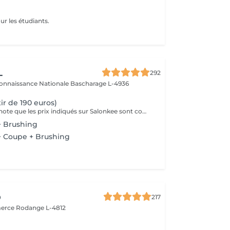
ur les étudiants.
L
292
connaissance Nationale
Bascharage L-4936
tir de 190 euros)
Veuillez prendre note que les prix indiqués sur Salonkee sont communiqués à titre informatif et s'entendent de base. Ces derniers sont susceptibles de varier selon le diagnostic réalisé à votre arrivée au salon et l'expertise du professionnel à qui vous confiez votre beauté. Dans tous les cas, un devis précis vous sera proposé et toutes réalisations de prestations seront effectuées avec votre accord. Un grand merci d'avance pour votre compréhension. Au plaisir de vous revoir très vite.
 Brushing
 Coupe + Brushing
o
217
merce
Rodange L-4812