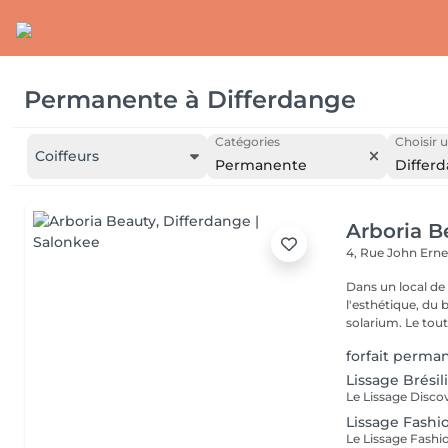
Permanente
à
Differdange
Catégories
Choisir u
Coiffeurs
Permanente
Differ
Arboria B
4, Rue John Erne
Dans un local de
l'esthétique, du 
solarium. Le tout,
forfait perm
Lissage Brési
Lissage Fashi