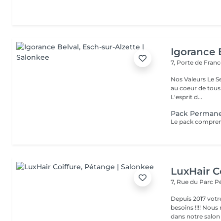
Igorance 
7, Porte de Fran
Nos Valeurs Le Service : L'excellence de la prestation de coiffure est
au coeur de tous
L'esprit d...
Pack Perman
LuxHair C
7, Rue du Parc
P
Depuis 2017 votr
besoins !!!! Nous mettons tout en oeuvre pour que votre passage
dans notre salon r