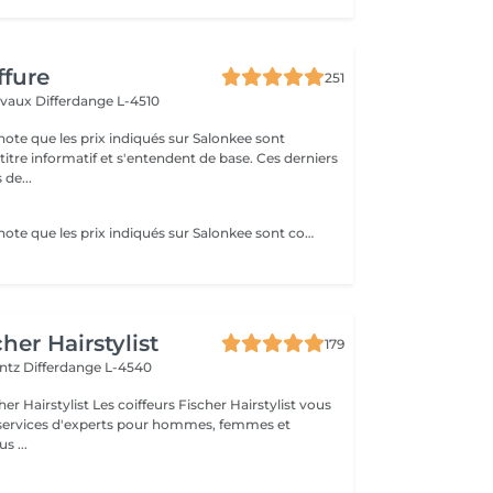
ffure
251
elvaux
Differdange L-4510
note que les prix indiqués sur Salonkee sont
tre informatif et s'entendent de base. Ces derniers
 de...
Veuillez prendre note que les prix indiqués sur Salonkee sont communiqués à titre informatif et s'entendent de base. Ces derniers sont susceptibles de varier selon le diagnostic réalisé à votre arrivée au salon et l'expertise du professionnel à qui vous confiez votre beauté. Dans tous les cas, un devis précis vous sera proposé et toutes réalisations de prestations seront effectuées avec votre accord. Un grand merci d'avance pour votre compréhension. Au plaisir de vous revoir très vite.
her Hairstylist
179
entz
Differdange L-4540
iffeurs Fischer Hairstylist vous
 services d'experts pour hommes, femmes et
vous ...