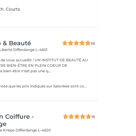
h. Courts
o & Beauté
56
 Liberté
Differdange L-4601
eillir ! UN INSTITUT DE BEAUTÉ AU
TRE BIEN-ÊTRE EN PLEIN COEUR DE
IFFERDANGE Le bien-être n'est pas une q...
Veuillez prendre note que les prix indiqués sur Salonkee sont communiqués à titre informatif et s'entendent de base. Ces derniers sont susceptibles de varier selon le diagnostic réalisé à votre arrivée au salon et l'expertise du professionnel à qui vous confiez votre beauté. Dans tous les cas, un devis précis vous sera proposé et toutes réalisations de prestations seront effectuées avec votre accord. Un grand merci d'avance pour votre compréhension. Au plaisir de vous recevoir très vite.
n Coiffure -
18
ge
le Krieps
Differdange L-4620