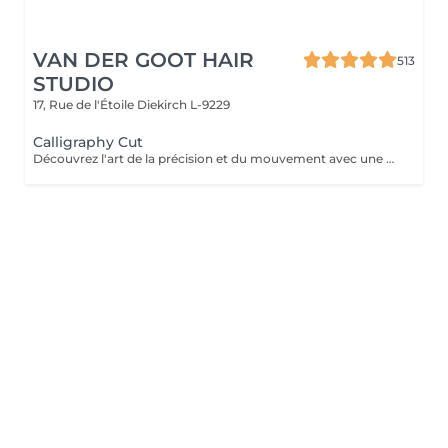
VAN DER GOOT HAIR
513
STUDIO
17, Rue de l'Étoile
Diekirch L-9229
Calligraphy Cut
Découvrez l'art de la précision et du mouvement avec une coupe Calligraphy Cut. Grâce à une technique unique réalisée avec une lame inclinée, chaque mèche est sculptée pour créer des couches douces et fluides, apportant volume naturel, texture et une forme légère. Idéale pour renforcer la densité, encadrer le visage et donner aux cheveux une sensation aérienne. Cette technique crée un style moderne, dynamique et parfaitement travaillé.