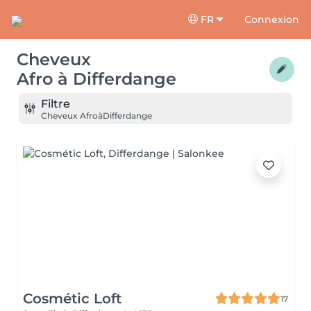
FR
Connexion
Cheveux
Afro
à
Differdange
Filtre
Cheveux Afro
à
Differdange
Cosmétic Loft
17