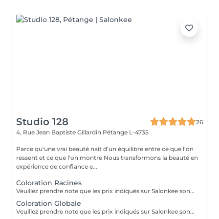
Studio 128
26
4, Rue Jean Baptiste Gillardin
Pétange L-4735
Parce qu'une vrai beauté nait d'un équilibre entre ce que l'on
ressent et ce que l'on montre Nous transformons la beauté en
expérience de confiance e...
Coloration Racines
Veuillez prendre note que les prix indiqués sur Salonkee sont communiqués à titre informatif et s'entendent de base. Ces derniers sont susceptibles de varier selon le diagnostic réalisé à votre arrivée au salon et l'expertise du professionnel à qui vous confiez votre beauté. Dans tous les cas, un devis précis vous sera proposé et toutes réalisations de prestations seront effectuées avec votre accord. Un grand merci d'avance pour votre compréhension. Au plaisir de vous recevoir très vite.
Coloration Globale
Veuillez prendre note que les prix indiqués sur Salonkee sont communiqués à titre informatif et s'entendent de base. Ces derniers sont susceptibles de varier selon le diagnostic réalisé à votre arrivée au salon et l'expertise du professionnel à qui vous confiez votre beauté. Dans tous les cas, un devis précis vous sera proposé et toutes réalisations de prestations seront effectuées avec votre accord. Un grand merci d'avance pour votre compréhension. Au plaisir de vous recevoir très vite.