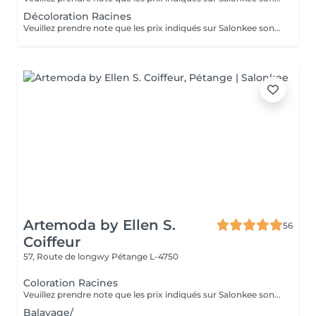
Décoloration Racines
Veuillez prendre note que les prix indiqués sur Salonkee sont communiqués à titre informatif et s'entendent de base. Ces derniers sont susceptibles de varier selon le diagnostic réalisé à votre arrivée au salon et l'expertise du professionnel à qui vous confiez votre beauté. Dans tous les cas, un devis précis vous sera proposé et toutes réalisations de prestations seront effectuées avec votre accord. Un grand merci d'avance pour votre compréhension. Au plaisir de vous revoir très vite.
Artemoda by Ellen S.
56
Coiffeur
57, Route de longwy
Pétange L-4750
Coloration Racines
Veuillez prendre note que les prix indiqués sur Salonkee sont communiqués à titre informatif et s'entendent de base. Ces derniers sont susceptibles de varier selon le diagnostic réalisé à votre arrivée au salon et l'expertise du professionnel à qui vous confiez votre beauté. Dans tous les cas, un devis précis vous sera proposé et toutes réalisations de prestations seront effectuées avec votre accord. Un grand merci d'avance pour votre compréhension. Au plaisir de vous recevoir très vite.
Balayage/