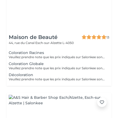
Maison de Beauté
13
44, rue du Canal
Esch-sur-Alzette L-4050
Coloration Racines
Veuillez prendre note que les prix indiqués sur Salonkee sont communiqués à titre informatif et s'entendent de base. Ces derniers sont susceptibles de varier selon le diagnostic réalisé à votre arrivée au salon et l'expertise du professionnel à qui vous confiez votre beauté. Dans tous les cas, un devis précis vous sera proposé et toutes réalisations de prestations seront effectuées avec votre accord. Un grand merci d'avance pour votre compréhension. Au plaisir de vous recevoir très vite.
Coloration Globale
Veuillez prendre note que les prix indiqués sur Salonkee sont communiqués à titre informatif et s'entendent de base. Ces derniers sont susceptibles de varier selon le diagnostic réalisé à votre arrivée au salon et l'expertise du professionnel à qui vous confiez votre beauté. Dans tous les cas, un devis précis vous sera proposé et toutes réalisations de prestations seront effectuées avec votre accord. Un grand merci d'avance pour votre compréhension. Au plaisir de vous recevoir très vite.
Décoloration
Veuillez prendre note que les prix indiqués sur Salonkee sont communiqués à titre informatif et s'entendent de base. Ces derniers sont susceptibles de varier selon le diagnostic réalisé à votre arrivée au salon et l'expertise du professionnel à qui vous confiez votre beauté. Dans tous les cas, un devis précis vous sera proposé et toutes réalisations de prestations seront effectuées avec votre accord. Un grand merci d'avance pour votre compréhension. Au plaisir de vous recevoir très vite.