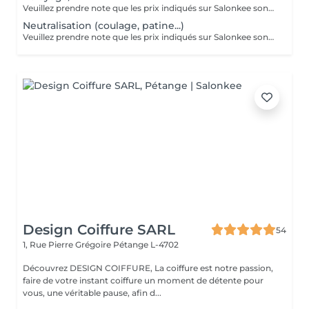
Veuillez prendre note que les prix indiqués sur Salonkee sont communiqués à titre informatif et s'entendent de base. Ces derniers sont susceptibles de varier selon le diagnostic réalisé à votre arrivée au salon et l'expertise du professionnel à qui vous confiez votre beauté. Dans tous les cas, un devis précis vous sera proposé et toutes réalisations de prestations seront effectuées avec votre accord. Un grand merci d'avance pour votre compréhension. Au plaisir de vous recevoir très vite.
Neutralisation (coulage, patine...)
Veuillez prendre note que les prix indiqués sur Salonkee sont communiqués à titre informatif et s'entendent de base. Ces derniers sont susceptibles de varier selon le diagnostic réalisé à votre arrivée au salon et l'expertise du professionnel à qui vous confiez votre beauté. Dans tous les cas, un devis précis vous sera proposé et toutes réalisations de prestations seront effectuées avec votre accord. Un grand merci d'avance pour votre compréhension. Au plaisir de vous recevoir très vite.
Design Coiffure SARL
54
1, Rue Pierre Grégoire
Pétange L-4702
Découvrez DESIGN COIFFURE, La coiffure est notre passion,
faire de votre instant coiffure un moment de détente pour
vous, une véritable pause, afin d...