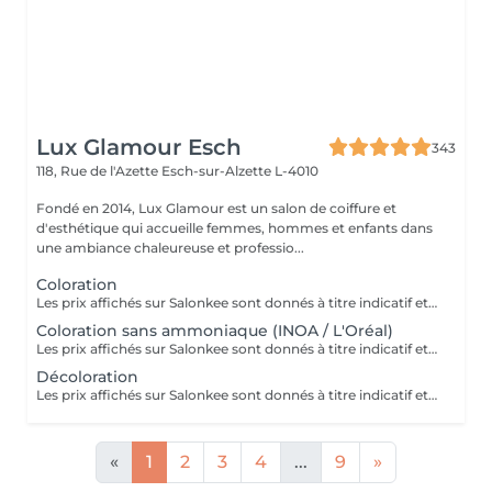
Lux Glamour Esch
343
118, Rue de l'Azette
Esch-sur-Alzette L-4010
Fondé en 2014, Lux Glamour est un salon de coiffure et
d'esthétique qui accueille femmes, hommes et enfants dans
une ambiance chaleureuse et professio...
Coloration
Les prix affichés sur Salonkee sont donnés à titre indicatif et représentent les tarifs de base. Ceux-ci peuvent varier en fonction du diagnostic effectué lors de votre arrivée au salon et de l'expertise du professionnel à qui vous confiez vos soins de beauté. Dans tout les cas, un devis détaillé vous sera proposé et toute prestation sera réalisée avec votre accord.
Coloration sans ammoniaque (INOA / L'Oréal)
Les prix affichés sur Salonkee sont donnés à titre indicatif et représentent les tarifs de base. Ceux-ci peuvent varier en fonction du diagnostic effectué lors de votre arrivée au salon et de l'expertise du professionnel à qui vous confiez vos soins de beauté. Dans tout les cas, un devis détaillé vous sera proposé et toute prestation sera réalisée avec votre accord.
Décoloration
Les prix affichés sur Salonkee sont donnés à titre indicatif et représentent les tarifs de base. Ceux-ci peuvent varier en fonction du diagnostic effectué lors de votre arrivée au salon et de l'expertise du professionnel à qui vous confiez vos soins de beauté. Dans tout les cas, un devis détaillé vous sera proposé et toute prestation sera réalisée avec votre accord.
«
1
2
3
4
...
9
»