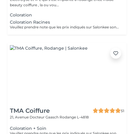
beauty coiffure , la ou vou...
Coloration
Coloration Racines
Veuillez prendre note que les prix indiqués sur Salonkee sont communiqués à titre informatif et s'entendent de base. Ces derniers sont susceptibles de varier selon le diagnostic réalisé à votre arrivée au salon et l'expertise du professionnel à qui vous confiez votre beauté. Dans tous les cas, un devis précis vous sera proposé et toutes réalisations de prestations seront effectuées avec votre accord. Un grand merci d'avance pour votre compréhension. Au plaisir de vous recevoir très vite.
TMA Coiffure
51
21, Avenue Docteur Gaasch
Rodange L-4818
Coloration + Soin
Veuillez prendre note que les prix indiqués sur Salonkee sont communiqués à titre informatif et s'entendent de base. Ces derniers sont susceptibles de varier selon le diagnostic réalisé à votre arrivée au salon et l'expertise du professionnel à qui vous confiez votre beauté. Dans tous les cas, un devis précis vous sera proposé et toutes réalisations de prestations seront effectuées avec votre accord. Un grand merci d'avance pour votre compréhension. Au plaisir de vous revoir très vite.