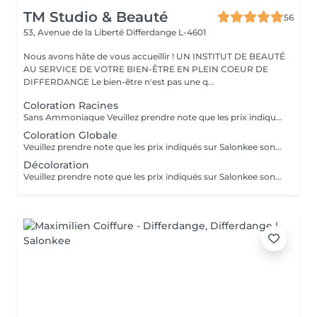
TM Studio & Beauté
56
53, Avenue de la Liberté
Differdange L-4601
Nous avons hâte de vous accueillir ! UN INSTITUT DE BEAUTÉ
AU SERVICE DE VOTRE BIEN-ÊTRE EN PLEIN COEUR DE
DIFFERDANGE Le bien-être n'est pas une q...
Coloration Racines
Sans Ammoniaque Veuillez prendre note que les prix indiqués sur Salonkee sont communiqués à titre informatif et s'entendent de base. Ces derniers sont susceptibles de varier selon le diagnostic réalisé à votre arrivée au salon et l'expertise du professionnel à qui vous confiez votre beauté. Dans tous les cas, un devis précis vous sera proposé et toutes réalisations de prestations seront effectuées avec votre accord. Un grand merci d'avance pour votre compréhension. Au plaisir de vous recevoir très vite.
Coloration Globale
Veuillez prendre note que les prix indiqués sur Salonkee sont communiqués à titre informatif et s'entendent de base. Ces derniers sont susceptibles de varier selon le diagnostic réalisé à votre arrivée au salon et l'expertise du professionnel à qui vous confiez votre beauté. Dans tous les cas, un devis précis vous sera proposé et toutes réalisations de prestations seront effectuées avec votre accord. Un grand merci d'avance pour votre compréhension. Au plaisir de vous recevoir très vite.
Décoloration
Veuillez prendre note que les prix indiqués sur Salonkee sont communiqués à titre informatif et s'entendent de base. Ces derniers sont susceptibles de varier selon le diagnostic réalisé à votre arrivée au salon et l'expertise du professionnel à qui vous confiez votre beauté. Dans tous les cas, un devis précis vous sera proposé et toutes réalisations de prestations seront effectuées avec votre accord. Un grand merci d'avance pour votre compréhension. Au plaisir de vous recevoir très vite.