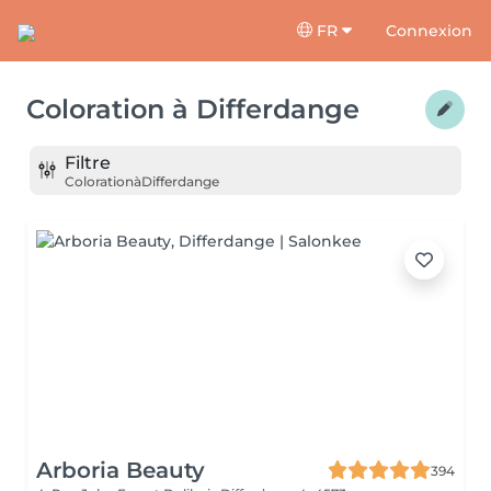
FR
Connexion
Coloration
à
Differdange
Filtre
Coloration
à
Differdange
Arboria Beauty
394