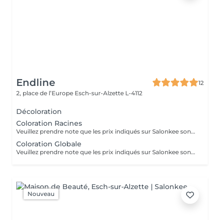
Endline
12
2, place de l’Europe
Esch-sur-Alzette L-4112
Décoloration
Coloration Racines
Veuillez prendre note que les prix indiqués sur Salonkee sont communiqués à titre informatif et s'entendent de base. Ces derniers sont susceptibles de varier selon le diagnostic réalisé à votre arrivée au salon et l'expertise du professionnel à qui vous confiez votre beauté. Dans tous les cas, un devis précis vous sera proposé et toutes réalisations de prestations seront effectuées avec votre accord. Un grand merci d'avance pour votre compréhension. Au plaisir de vous recevoir très vite.
Coloration Globale
Veuillez prendre note que les prix indiqués sur Salonkee sont communiqués à titre informatif et s'entendent de base. Ces derniers sont susceptibles de varier selon le diagnostic réalisé à votre arrivée au salon et l'expertise du professionnel à qui vous confiez votre beauté. Dans tous les cas, un devis précis vous sera proposé et toutes réalisations de prestations seront effectuées avec votre accord. Un grand merci d'avance pour votre compréhension. Au plaisir de vous recevoir très vite.
Nouveau