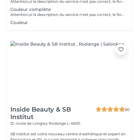
Attention,si la description du service n'est pas correct, le forfait pourra ne pas être exécutée en entier,néanmoins la meilleure solution sera adaptée, ainsi que la différence de prix appliquée sur place. Le prix sera adaptée en supplément - à la difficulté - au supplément de produits - d'autres nécessaires techniques
Couleur complète
Attention,si la description du service n'est pas correct, le forfait pourra ne pas être exécutée en entier,néanmoins la meilleure solution sera adaptée, ainsi que la différence de prix appliquée sur place. Le prix sera adaptée en supplément - à la difficulté - au supplément de produits - d'autres nécessaires techniques
Couleur
Inside Beauty & SB
60
Institut
12, route de Longwy
Rodange L-4830
SB institut est votre nouveau centre d esthétique et expert en
Électrolyse et IPL qui s'est implanté à rodange chez Inside