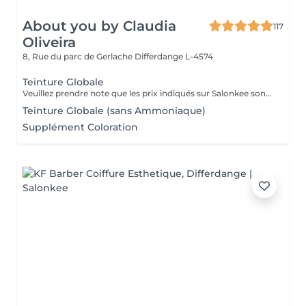
About you by Claudia
117
Oliveira
8, Rue du parc de Gerlache
Differdange L-4574
Teinture Globale
Veuillez prendre note que les prix indiqués sur Salonkee sont communiqués à titre informatif et s'entendent de base. Ces derniers sont susceptibles de varier selon le diagnostic réalisé à votre arrivée au salon et l'expertise du professionnel à qui vous confiez votre beauté. Dans tous les cas, un devis précis vous sera proposé et toutes réalisations de prestations seront effectuées avec votre accord. Un grand merci d'avance pour votre compréhension. Au plaisir de vous recevoir très vite.
Teinture Globale (sans Ammoniaque)
Supplément Coloration