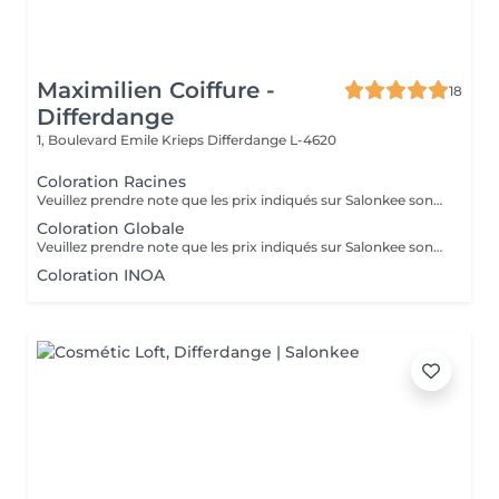
Maximilien Coiffure -
18
Differdange
1, Boulevard Emile Krieps
Differdange L-4620
Coloration Racines
Veuillez prendre note que les prix indiqués sur Salonkee sont communiqués à titre informatif et s'entendent de base. Ces derniers sont susceptibles de varier selon le diagnostic réalisé à votre arrivée au salon et l'expertise du professionnel à qui vous confiez votre beauté. Dans tous les cas, un devis précis vous sera proposé et toutes réalisations de prestations seront effectuées avec votre accord. Un grand merci d'avance pour votre compréhension. Au plaisir de vous recevoir très vite.
Coloration Globale
Veuillez prendre note que les prix indiqués sur Salonkee sont communiqués à titre informatif et s'entendent de base. Ces derniers sont susceptibles de varier selon le diagnostic réalisé à votre arrivée au salon et l'expertise du professionnel à qui vous confiez votre beauté. Dans tous les cas, un devis précis vous sera proposé et toutes réalisations de prestations seront effectuées avec votre accord. Un grand merci d'avance pour votre compréhension. Au plaisir de vous recevoir très vite.
Coloration INOA