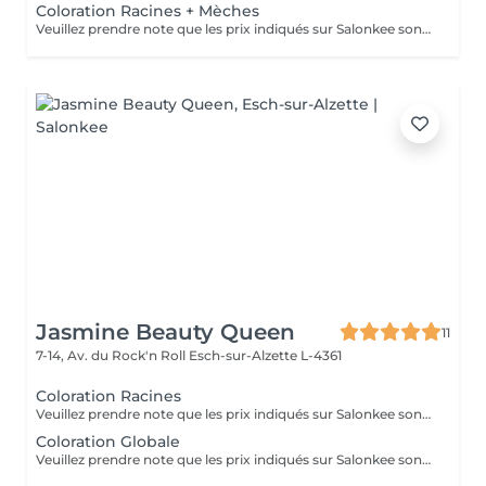
Coloration Racines + Mèches
Veuillez prendre note que les prix indiqués sur Salonkee sont communiqués à titre informatif et s'entendent de base. Ces derniers sont susceptibles de varier selon le diagnostic réalisé à votre arrivée au salon et l'expertise du professionnel à qui vous confiez votre beauté. Dans tous les cas, un devis précis vous sera proposé et toutes réalisations de prestations seront effectuées avec votre accord. Un grand merci d'avance pour votre compréhension. Au plaisir de vous recevoir très vite.
Jasmine Beauty Queen
11
7-14, Av. du Rock'n Roll
Esch-sur-Alzette L-4361
Coloration Racines
Veuillez prendre note que les prix indiqués sur Salonkee sont communiqués à titre informatif et s'entendent de base. Ces derniers sont susceptibles de varier selon le diagnostic réalisé à votre arrivée au salon et l'expertise du professionnel à qui vous confiez votre beauté. Dans tous les cas, un devis précis vous sera proposé et toutes réalisations de prestations seront effectuées avec votre accord. Un grand merci d'avance pour votre compréhension. Au plaisir de vous recevoir très vite.
Coloration Globale
Veuillez prendre note que les prix indiqués sur Salonkee sont communiqués à titre informatif et s'entendent de base. Ces derniers sont susceptibles de varier selon le diagnostic réalisé à votre arrivée au salon et l'expertise du professionnel à qui vous confiez votre beauté. Dans tous les cas, un devis précis vous sera proposé et toutes réalisations de prestations seront effectuées avec votre accord. Un grand merci d'avance pour votre compréhension. Au plaisir de vous recevoir très vite.