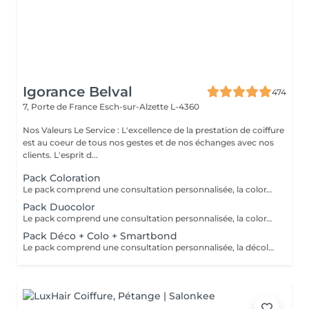
Igorance Belval
474
7, Porte de France
Esch-sur-Alzette L-4360
Nos Valeurs Le Service : L'excellence de la prestation de coiffure
est au coeur de tous nos gestes et de nos échanges avec nos
clients. L'esprit d...
Pack Coloration
Le pack comprend une consultation personnalisée, la coloration des racines avec les produits L’OREAL PROFESSIONNEL , shampooing et conditionneur spécifiques REDKEN/ SHU UEMURA, le séchage et les produits de styling REDKEN/ SHU UEMURA Option Coupe : la coupe IGORANCE ( finition sur cheveux secs), le séchage et les produits de finitions REDKEN. * Tarifs à titre indicatifs à confirmer après la consultation personnalisée établit auprès de votre coiffeur/stylist/spécialiste * La direction se réserve le droit d’apporter des modifications pour le bon fonctionnement du salon
Pack Duocolor
Le pack comprend une consultation personnalisée, la coloration des racines et un coup de soleil avec les produits LOREAL PROFESSIONNEL , shampooing et conditionneur spécifiques REDKEN/ SHU UEMURA , le séchage et les produits de styling REDKEN/ SHU UEMURA Option Coupe : la coupe IGORANCE (finitions sur cheveux secs) , le séchage et les produits de styling REDKEN * Tarifs à titre indicatifs à confirmer après la consultation personnalisée établit auprès de votre coiffeur/stylist/spécialiste * La direction se réserve le droit d’apporter des modifications pour le bon fonctionnement du salon
Pack Déco + Colo + Smartbond
Le pack comprend une consultation personnalisée, la décoloration avec son protecteur et le gloss avec les produits LOREAL PROFESSIONNEL , shampooing et conditionneur spécifiques REDKEN , le séchage et les produits de styling REDKEN Option Coupe : la coupe IGORANCE (finition sur cheveux secs), le séchage et les produits de styling REDKEN. * Tarifs à titre indicatifs à confirmer après la consultation personnalisée établit auprès de votre coiffeur/stylist/spécialiste * La direction se réserve le droit d’apporter des modifications pour le bon fonctionnement du salon