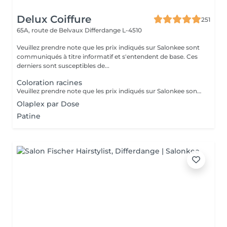
Delux Coiffure
251
65A, route de Belvaux
Differdange L-4510
Veuillez prendre note que les prix indiqués sur Salonkee sont
communiqués à titre informatif et s'entendent de base. Ces
derniers sont susceptibles de...
Coloration racines
Veuillez prendre note que les prix indiqués sur Salonkee sont communiqués à titre informatif et s'entendent de base. Ces derniers sont susceptibles de varier selon le diagnostic réalisé à votre arrivée au salon et l'expertise du professionnel à qui vous confiez votre beauté. Dans tous les cas, un devis précis vous sera proposé et toutes réalisations de prestations seront effectuées avec votre accord. Un grand merci d'avance pour votre compréhension. Au plaisir de vous revoir très vite.
Olaplex par Dose
Patine