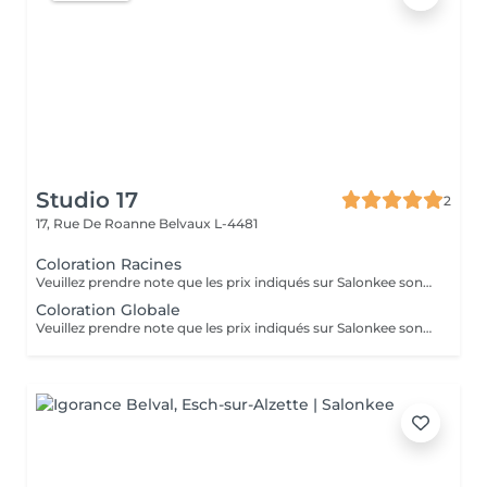
Studio 17
2
17, Rue De Roanne
Belvaux L-4481
Coloration Racines
Veuillez prendre note que les prix indiqués sur Salonkee sont communiqués à titre informatif et s'entendent de base. Ces derniers sont susceptibles de varier selon le diagnostic réalisé à votre arrivée au salon et l'expertise du professionnel à qui vous confiez votre beauté. Dans tous les cas, un devis précis vous sera proposé et toutes réalisations de prestations seront effectuées avec votre accord. Un grand merci d'avance pour votre compréhension. Au plaisir de vous recevoir très vite.
Coloration Globale
Veuillez prendre note que les prix indiqués sur Salonkee sont communiqués à titre informatif et s'entendent de base. Ces derniers sont susceptibles de varier selon le diagnostic réalisé à votre arrivée au salon et l'expertise du professionnel à qui vous confiez votre beauté. Dans tous les cas, un devis précis vous sera proposé et toutes réalisations de prestations seront effectuées avec votre accord. Un grand merci d'avance pour votre compréhension. Au plaisir de vous recevoir très vite.