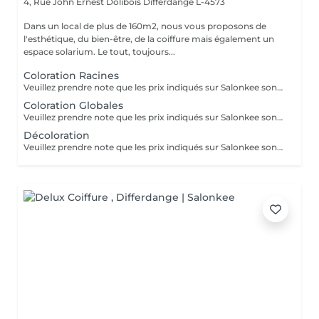
4, Rue John Ernest Dolibois
Differdange L-4573
Dans un local de plus de 160m2, nous vous proposons de
l'esthétique, du bien-être, de la coiffure mais également un
espace solarium. Le tout, toujours...
Coloration Racines
Veuillez prendre note que les prix indiqués sur Salonkee sont communiqués à titre informatif et s'entendent de base. Ces derniers sont susceptibles de varier selon le diagnostic réalisé à votre arrivée au salon et l'expertise du professionnel à qui vous confiez votre beauté. Dans tous les cas, un devis précis vous sera proposé et toutes réalisations de prestations seront effectuées avec votre accord. Un grand merci d'avance pour votre compréhension. Au plaisir de vous recevoir très vite.
Coloration Globales
Veuillez prendre note que les prix indiqués sur Salonkee sont communiqués à titre informatif et s'entendent de base. Ces derniers sont susceptibles de varier selon le diagnostic réalisé à votre arrivée au salon et l'expertise du professionnel à qui vous confiez votre beauté. Dans tous les cas, un devis précis vous sera proposé et toutes réalisations de prestations seront effectuées avec votre accord. Un grand merci d'avance pour votre compréhension. Au plaisir de vous recevoir très vite.
Décoloration
Veuillez prendre note que les prix indiqués sur Salonkee sont communiqués à titre informatif et s'entendent de base. Ces derniers sont susceptibles de varier selon le diagnostic réalisé à votre arrivée au salon et l'expertise du professionnel à qui vous confiez votre beauté. Dans tous les cas, un devis précis vous sera proposé et toutes réalisations de prestations seront effectuées avec votre accord. Un grand merci d'avance pour votre compréhension. Au plaisir de vous recevoir très vite.