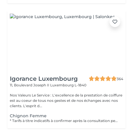
Igorance Luxembourg
364
11, Boulevard Joseph II
Luxembourg L-1840
Nos Valeurs Le Service : L'excellence de la prestation de coiffure
est au coeur de tous nos gestes et de nos échanges avec nos
clients. L'esprit d...
Chignon Femme
* Tarifs à titre indicatifs à confirmer après la consultation personnalisée établit auprès de votre coiffeur/stylist/spécialiste * La direction se réserve le droit dapporter des modifications pour le bon fonctionnement du salon