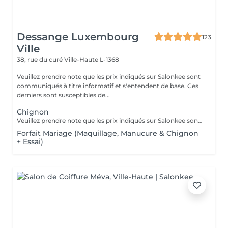
Dessange Luxembourg
123
Ville
38, rue du curé
Ville-Haute L-1368
Veuillez prendre note que les prix indiqués sur Salonkee sont
communiqués à titre informatif et s'entendent de base. Ces
derniers sont susceptibles de...
Chignon
Veuillez prendre note que les prix indiqués sur Salonkee sont communiqués à titre informatif et s'entendent de base. Ces derniers sont susceptibles de varier selon le diagnostic réalisé à votre arrivée au salon et l'expertise du professionnel à qui vous confiez votre beauté. Dans tous les cas, un devis précis vous sera proposé et toutes réalisations de prestations seront effectuées avec votre accord.
Forfait Mariage (Maquillage, Manucure & Chignon
+ Essai)