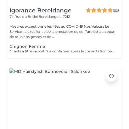
Igorance Bereldange
308
71, Rue du Bridel
Bereldange L-7212
Mesures exceptionnelles liées au COVID-19 Nos Valeurs Le
Service : L'excellence de la prestation de coiffure est au coeur
de tous nos gestes et de ...
Chignon Femme
* Tarifs à titre indicatifs à confirmer après la consultation personnalisée établit auprès de votre coiffeur/stylist/spécialiste * La direction se réserve le droit dapporter des modifications pour le bon fonctionnement du salon