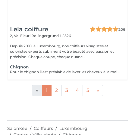
Lela coiffure
206
2, Val Fleuri
Rollingergrund L-1526
Depuis 2010, à Luxembourg, nos coiffeurs visagistes et
coloristes experts subliment votre beauté avec passion et
précision. Chaque coupe, chaque nuanc...
Chignon
Pour le chignon il est préalable de laver les cheveux à la maison sans faire de soin afin que les cheveux soit propre et prêt à être travailler pour réaliser votre coiffure personnalisée. Le prix (*plus) varie selon la longueur, épaisseur et réalisation du service.
«
1
2
3
4
5
»
Salonkee
Coiffeurs
Luxembourg
Centre / Ville-Haute
Chignon