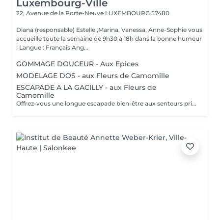
Luxembourg-Ville
22, Avenue de la Porte-Neuve
LUXEMBOURG 57480
Diana (responsable) Estelle ,Marina, Vanessa, Anne-Sophie vous
accueille toute la semaine de 9h30 à 18h dans la bonne humeur
! Langue : Français Ang...
GOMMAGE DOUCEUR - Aux Epices
MODELAGE DOS - aux Fleurs de Camomille
ESCAPADE A LA GACILLY - aux Fleurs de
Camomille
Offrez-vous une longue escapade bien-être aux senteurs printanières de Camomille, fleur emblématique de nos champs à la Gacilly. le temps s'est arrêté. Incroyablement relaxé et en harmonie, votre corps et votre esprits retrouvent leur équilibre.