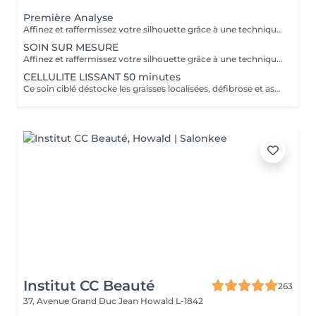
Première Analyse
Affinez et raffermissez votre silhouette grâce à une technique de palper-rouler associée à un système d'aspiration. La dernière génération, le Cellu M6 INFINITY est un programme de soins basés sur la technique " Endermologie ", permettant de stimuler la circulation et les tissus de la peau en profondeur grâce à un système mécanique de palper-rouler. Associant confort et efficacité, cette technique, très proche d'un massage manuel, assouplit les tissus, améliore la circulation veineuse et lymphatique et permet une meilleure élimination des toxines. Les soins du corps Cellu M6 INFINITY permettent de : - déstocker les graisses - lisser la cellulite - raffermir la peau - retrouver des jambes légères
SOIN SUR MESURE
Affinez et raffermissez votre silhouette grâce à une technique de palper-rouler associée à un système d'aspiration. La dernière génération, le Cellu M6 INFINITY est un programme de soins basés sur la technique " Endermologie ", permettant de stimuler la circulation et les tissus de la peau en profondeur grâce à un système mécanique de palper-rouler. Associant confort et efficacité, cette technique, très proche d'un massage manuel, assouplit les tissus, améliore la circulation veineuse et lymphatique et permet une meilleure élimination des toxines. Les soins du corps Cellu M6 INFINITY permettent de : - déstocker les graisses - lisser la cellulite - raffermir la peau - retrouver des jambes légères
CELLULITE LISSANT 50 minutes
Ce soin ciblé déstocke les graisses localisées, défibrose et assouplit les tissus pour traiter efficacement la cellulite adipeuse et fibreuse tout en procurant un grand moment de bien-être.
Institut CC Beauté
263
37, Avenue Grand Duc Jean
Howald L-1842