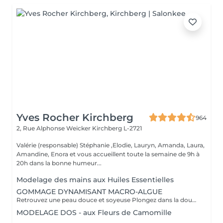
Yves Rocher Kirchberg
964
2, Rue Alphonse Weicker
Kirchberg L-2721
Valérie (responsable) Stéphanie ,Elodie, Lauryn, Amanda, Laura,
Amandine, Enora et vous accueillent toute la semaine de 9h à
20h dans la bonne humeur...
Modelage des mains aux Huiles Essentielles
GOMMAGE DYNAMISANT MACRO-ALGUE
Retrouvez une peau douce et soyeuse Plongez dans la douceur tropicale dIndonésie à travers les notes épicées des huiles essentielles de Girofle et de Muscade. Ce gommage aux effluves chauds et naturels vous transporte tout en exfoliant délicatement votre peau : elle est douce, lumineuse et satinée.
MODELAGE DOS - aux Fleurs de Camomille