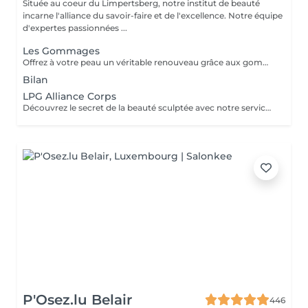
Située au coeur du Limpertsberg, notre institut de beauté
incarne l'alliance du savoir-faire et de l'excellence. Notre équipe
d'expertes passionnées ...
Les Gommages
Offrez à votre peau un véritable renouveau grâce aux gommages corps Gemology. Enrichis en extraits minéraux précieux et en ingrédients naturels, ils exfolient en douceur, éliminent les cellules mortes et révèlent l'éclat de la peau. Leur texture sensorielle et leurs parfums délicats transforment l'exfoliation en un rituel de bien-être luxueux. Résultat : une peau lisse, douce, parfaitement préparée à recevoir les soins suivants.
Bilan
LPG Alliance Corps
Découvrez le secret de la beauté sculptée avec notre service LPG Endermologie. Cette technologie de pointe est votre alliée pour une silhouette redessinée et une peau radieuse. Les soins Endermologie stimulent naturellement la production de collagène et d'élastine, réduisent l'aspect de la cellulite et raffermissent votre peau. Les résultats sont visibles dès les premières séances, vous laissant avec une confiance et une élégance accrues. Révélez votre beauté intérieure avec une silhouette plus harmonieuse. Optez pour le bien-être et la beauté, choisissez LPG Endermologie dès aujourd'hui.
P'Osez.lu Belair
446