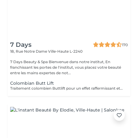
7 Days
170
18, Rue Notre Dame
Ville-Haute L-2240
7 Days Beauty & Spa Bienvenue dans notre institut, En
franchissant les portes de l'institut, vous placez votre beauté
entre les mains expertes de not...
Colombian Butt Lift
Traitement colombien Buttlift pour un effet raffermissant et volumateur immédiat, donnant un effet ballon à lés fasses. Traitement comprenant massage, aspiration vacuum et massage post-traitement. Avec la possibilité de combiner des crèmes pour un effet plus durable.