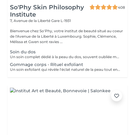
So'Phy Skin Philosophy
408
Institute
7, Avenue de la Liberté
Gare L-1931
Bienvenue chez So'Phy, votre institut de beauté situé au coeur
de l'Avenue de la Liberté à Luxembourg. Sophie, Clémence,
Mélissa et Gwen sont ravies ...
Soin du dos
Un soin complet dédié à la peau du dos, souvent oubliée mais pourtant sujette aux tensions et aux imperfections. Ce soin débute par un nettoyage et une exfoliation afin de purifier la peau, affiner le grain de peau et améliorer sa texture. Selon vos besoins et la durée choisie (30 ou 60 minutes), un travail plus ciblé peut être réalisé pour désincruster la peau et rééquilibrer les zones concernées. Le soin se termine par un massage relaxant, permettant de relâcher les tensions accumulées et de procurer une sensation immédiate de bien-être. La peau est plus nette, plus douce et le dos profondément détendu. Un soin idéal pour prendre soin de cette zone souvent négligée tout en s'accordant un moment de détente.
Gommage corps - Rituel exfoliant
Un soin exfoliant qui révèle l'éclat naturel de la peau tout en offrant un véritable moment de détente. Le gommage permet d'éliminer les cellules mortes, d'affiner le grain de peau et de laisser la peau plus douce et lumineuse. Selon vos préférences, vous pouvez choisir entre un gommage au savon noir, pour une exfoliation enveloppante et purifiante, ou un gommage à grains, pour une action plus tonique et efficace. La senteur sélectionnée accompagne l'ensemble du soin et prolonge l'expérience, avec la possibilité d'ajouter une huile de massage pour un moment encore plus enveloppant. La peau est douce, lisse et délicatement parfumée, le corps détendu et l'esprit apaisé. Un soin idéal pour préparer la peau, la sublimer ou simplement s'offrir un moment pour soi.