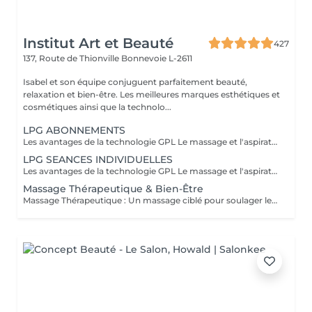
Institut Art et Beauté
427
137, Route de Thionville
Bonnevoie L-2611
Isabel et son équipe conjuguent parfaitement beauté,
relaxation et bien-être. Les meilleures marques esthétiques et
cosmétiques ainsi que la technolo...
LPG ABONNEMENTS
Les avantages de la technologie GPL Le massage et l'aspiration combinés du LPG Cellu M6 Medical offrent des solutions minceur, anti-âge et thérapeutiques 100% naturelles à travers des massages indolores qui réactivent naturellement les mécanismes cellulaires, apportant divers bienfaits adaptés à vos besoins spécifiques. Avantages esthétiques : Réduit la cellulite, la peau d'orange disparaissant progressivement pour redonner à la peau son aspect lisse et ferme. Harmonise la silhouette. Raffermit et améliore l'apparence de la peau. Diminue l'apparence des cicatrices, des greffes et des brûlures. Bienfaits thérapeutiques : Améliore la circulation lymphatique et sanguine. Favorise la récupération postopératoire. Génère un effet relaxant. Réduit les douleurs musculaires. Soulage les jambes lourdes et les chevilles gonflées. Prépare à l'effort physique. Facilite la récupération après l'effort : courbatures, etc. Traite les affections liées au sport : tendinites, blessures musculaires, etc. Procure détente et relaxation musculaire. Praticiens formés : Carla Lisete Marie Francesca Prenez soin de votre corps et de votre beauté dès aujourd'hui : avec la technologie LPG pour préparer votre peau et votre corps aux années à venir
LPG SEANCES INDIVIDUELLES
Les avantages de la technologie GPL Le massage et l'aspiration combinés du LPG Cellu M6 Medical offrent des solutions minceur, anti-âge et thérapeutiques 100% naturelles à travers des massages indolores qui réactivent naturellement les mécanismes cellulaires, apportant divers bienfaits adaptés à vos besoins spécifiques. Avantages esthétiques : Réduit la cellulite, la peau d'orange disparaissant progressivement pour redonner à la peau son aspect lisse et ferme. Harmonise la silhouette. Raffermit et améliore l'apparence de la peau. Diminue l'apparence des cicatrices, des greffes et des brûlures. Bienfaits thérapeutiques : Améliore la circulation lymphatique et sanguine. Favorise la récupération postopératoire. Génère un effet relaxant. Réduit les douleurs musculaires. Soulage les jambes lourdes et les chevilles gonflées. Prépare à l'effort physique. Facilite la récupération après l'effort : courbatures, etc. Traite les affections liées au sport : tendinites, blessures musculaires, etc. Procure détente et relaxation musculaire. Praticiens formés : Carla Lisete Carla Marie Francesca Prenez soin de votre corps et de votre beauté dès aujourd'hui : avec la technologie LPG pour préparer votre peau et votre corps aux années à venir
Massage Thérapeutique & Bien-Être
Massage Thérapeutique : Un massage ciblé pour soulager les tensions musculaires, réduire le stress, et rééquilibrer votre corps. Soulagement des Douleurs Musculaires : Les techniques de massage ciblent les zones de tension pour libérer les nuds musculaires et améliorer la flexibilité. Réduction du Stress : Les massages aident à abaisser les niveaux de cortisol, l'hormone du stress, ce qui favorise la détente et une meilleure gestion du stress. Amélioration du Bien-être Général : Ils stimulent la circulation sanguine, renforcent le système immunitaire, et contribuent à un meilleur sommeil, ce qui mène à une vie plus équilibrée. Au-delà du physique, ces massages favorisent une sensation de paix intérieure et de clarté mentale. Praticiennes Qualifiées : Experts dans diverses techniques de massage. Traitements Personnalisés : Séances adaptées à vos besoins spécifiques. Ambiance Apaisante : Un environnement relaxant. Une nouvelle manière de prendre soin de vous.