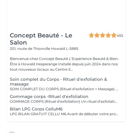
Concept Beauté - Le
455
Salon
201, route de Thionville
Howald L-5885
Bienvenue chez Concept Beauté L'Expérience Beauté & Bien-
Être à Howald Hesperange Installé depuis juin 2024 dans nos
tout nouveaux locaux au Centre S...
Soin complet du Corps - Rituel d'exfoliation &
massage
SOIN COMPLET DU CORPS (Rituel d'exfoliation + Massage) Un soin divin combinant un gommage doux et un massage relaxant pour une peau sublimée et un corps détendu. L'exfoliation, réalisée avec le Body Strategist Scrub de Comfort Zone, élimine les cellules mortes, affine le grain de peau et prépare à l'absorption des actifs hydratants. Le massage qui suit nourrit et apaise la peau grâce aux textures veloutées et aux actifs régénérants des huiles de soin Comfort Zone, pour une sensation de bien-être absolu.
Gommage corps -Rituel d'exfoliation
GOMMAGE CORPS (Rituel d'exfoliation) Un rituel d'exfoliation délicat qui débarrasse la peau des impuretés et cellules mortes pour la laisser incroyablement douce et lumineuse. Nous utilisons le Body Strategist Scrub de Comfort Zone, un gommage aux particules naturelles qui stimule la microcirculation et révèle l'éclat de votre peau. Idéal avant un massage, un soin hydratant ou pour préparer la peau au bronzage.
Bilan LPG Corps CelluM6
LPG BILAN GRATUIT CELLU M6 Avant de débuter votre programme LPG, nous vous offrons un bilan personnalisé. Cette séance permet d'analyser votre peau, d'évaluer vos besoins et de définir ensemble le protocole le plus adapté à vos objectifs (fermeté, cellulite, drainage, remodelage). Grâce à la technologie brevetée LPG Endermologie, nous vous conseillons un programme sur-mesure pour optimiser vos résultats dès la première séance. Un accompagnement exclusif : En plus de votre programme LPG, bénéficiez des conseils d'une professionnelle, coach en nutrition et bien-être, pour des résultats optimisés et durables. Un suivi global pour retrouver une silhouette harmonieuse et une meilleure vitalité ! Le Lipomassage est une technique issu de l'endermologie ,c'est la solution aux problèmes de cellulite, de graisses localisées et de relachement cutané. Cellu M6 combine trois efets majeurs: - Le destockage : il active la lipolyse et stimule les adipocytes déclenchant la libération des graisses - Le raffermissement : il stimule les fibroblastes pour générer collagène et élastine - Le rescultage : il décloisonne les amas graisseux et agit sur les septas ( aspect capitons )