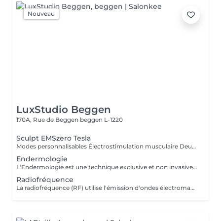
Nouveau
LuxStudio Beggen
170A, Rue de Beggen
beggen L-1220
Sculpt EMSzero Tesla
Modes personnalisables Électrostimulation musculaire Deux poignées indépendantes : contrôlez la puissance indépendamment, permettant des entraînements synchronisés ou individualisés Sûr et non invasif : notre machine est exempte de courant, d'hyperthermie, de rayonnement et ne nécessite aucune période de récupération. Brûlage de graisse et développement musculaire sans effort Gain de temps et d'efforts : seulement 30 minutes d'utilisation équivalent à 30 000 contractions musculaires, l'équivalent d'innombrables rouleaux de ventre ou squats.
Endermologie
L'Endermologie est une technique exclusive et non invasive qui permet de remodeler votre silhouette, de lisser la cellulite et d'améliorer globalement la tonicité de la peau.
Radiofréquence
La radiofréquence (RF) utilise l'émission d'ondes électromagnétiques à très haute fréquence, pour cibler la peau. La technologie RF permet ainsi de raffermir sa peau et de réduire des tissus graisseux, afin de redessiner des contours touchés par un affaissement cutané et un relâchement de la peau.