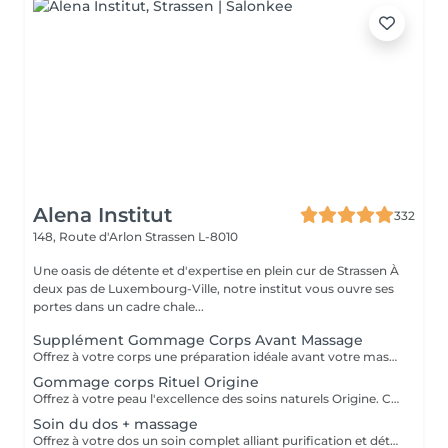
Alena Institut
332
148, Route d'Arlon
Strassen L-8010
Une oasis de détente et d'expertise en plein cur de Strassen À
deux pas de Luxembourg-Ville, notre institut vous ouvre ses
portes dans un cadre chale...
Supplément Gommage Corps Avant Massage
Offrez à votre corps une préparation idéale avant votre massage grâce à notre gommage corps exfoliant. Ce soin permet d'éliminer en douceur les cellules mortes, d'affiner le grain de peau et de stimuler la circulation, afin de maximiser les bienfaits du massage. La peau est plus lisse, plus douce et absorbe mieux les huiles et actifs utilisés pendant le massage.
Gommage corps Rituel Origine
Offrez à votre peau l'excellence des soins naturels Origine. Ce gommage exfolie délicatement grâce à des textures raffinées et des ingrédients sélectionnés pour leur pureté. Il lisse le grain de peau, réveille l'éclat naturel et enveloppe le corps d'un parfum subtil et sensoriel. Un rituel d'exception qui laisse la peau incroyablement douce, soyeuse et lumineuse, prête à recevoir tous les bienfaits des soins suivants.
Soin du dos + massage
Offrez à votre dos un soin complet alliant purification et détente profonde. Ce rituel associe un nettoyage expert, une exfoliation raffinée et des manuvres relaxantes pour libérer les tensions. La peau est purifiée, douce et lumineuse, tandis que le corps retrouve une sensation de confort absolu. Un moment précieux qui allie efficacité et bien-être.