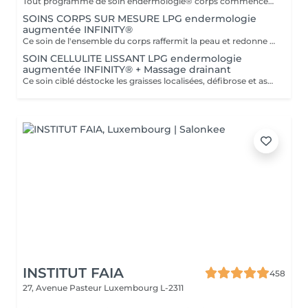
Tout programme de soin endermologie® corps commence par un bilan ultra-précis, avec l'application professionnelle ENDERMOLINK. Il se déroule en trois étapes clés : 1. Décryptage de votre mode de vie. 2. Analyse de votre peau. 3. Création de votre programme sur-mesure.
SOINS CORPS SUR MESURE LPG endermologie
augmentée INFINITY®
Ce soin de l'ensemble du corps raffermit la peau et redonne du galbe aux courbes pour retrouver une silhouette resculptée et plus ferme tout en procurant un grand moment de bien-être. DESTOCKE les graisses Grâce à la nouvelle tête de traitement brevetée Alliance, endermologie® permet de cibler et d'affiner les zones rebelles à lexercice et à l'hygiène alimentaire (bras, dos, ventre, taille, cuisses..) tout en s'adaptant précisément aux besoins de chaque peau. LISSE la cellulite La cellulite, qui touche 90 % des femmes même les plus minces et les plus sportives, résulte à la fois dun stockage de graisses dans les adipocytes (cellules graisseuses) et dune rétention d'eau tout autour. RAFFERMIT la peau Variations de poids, grossesses, temps qui passe la peau perd progressivement de sa tonicité et de sa souplesse. Même si ce relâchement cutané concerne tout le corps, certaines zones y sont plus sensibles : intérieur des cuisses, ventre, bras, etc
SOIN CELLULITE LISSANT LPG endermologie
augmentée INFINITY® + Massage drainant
Ce soin ciblé déstocke les graisses localisées, défibrose et assouplit les tissus pour traiter efficacement la cellulite adipeuse et fibreuse tout en procurant un grand moment de bien-être. 40 minutes LPG + 10 minutes de massage drainant/amincissant sur l'avant des jambes.
INSTITUT FAIA
458
27, Avenue Pasteur
Luxembourg L-2311