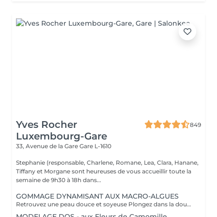
Yves Rocher
849
Luxembourg-Gare
33, Avenue de la Gare
Gare L-1610
Stephanie (responsable, Charlene, Romane, Lea, Clara, Hanane,
Tiffany et Morgane sont heureuses de vous accueillir toute la
semaine de 9h30 à 18h dans...
GOMMAGE DYNAMISANT AUX MACRO-ALGUES
Retrouvez une peau douce et soyeuse Plongez dans la douceur tropicale dIndonésie à travers les notes épicées des huiles essentielles de Girofle et de Muscade. Ce gommage aux effluves chauds et naturels vous transporte tout en exfoliant délicatement votre peau : elle est douce, lumineuse et satinée.
MODELAGE DOS - aux Fleurs de Camomille