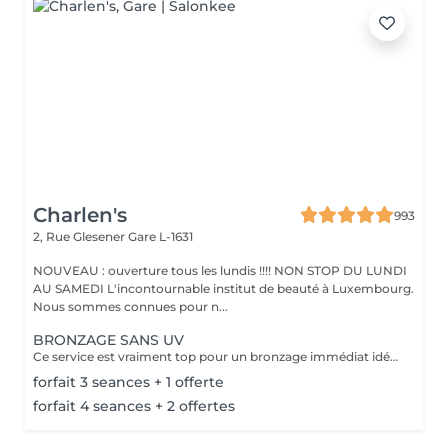
Charlen's
993
2, Rue Glesener
Gare L-1631
NOUVEAU : ouverture tous les lundis !!!! NON STOP DU LUNDI
AU SAMEDI L'incontournable institut de beauté à Luxembourg.
Nous sommes connues pour n...
BRONZAGE SANS UV
Ce service est vraiment top pour un bronzage immédiat idéal avant vos vacances ou avant une soirée ;) Nous vous conseillons de faire un gommage la veille du soin et de porter des vêtements amples noirs. Selon votre peau, cela tient environ 1 semaine à 10 Jours! AVANT Exfolier votre peau en profondeur, puis hydrater généreusement 24h avant d'appliquer votre autobronzant, en insistant bien sur les coudes, genoux, chevilles et les zones sensibles. Épiler ou raser dans les 48h avant application afin que les pores de la peau soient fermés. Des points noirs pourraient apparaître si votre peau n'est pas nette lors de l'application. Ne pas appliquer de crème hydratante, parfum, déodorant ou maquillage le jour même de l'application cela pourrait obstruer les pores de la peau et faire apparaître des points noirs. APRÈS Porter des vêtement amples de couleur foncée les vêtements près du corps ou sous-vêtements pourraient faire des marques, porter des chaussures larges. Hydrater quotidiennement votre peau les jours suivant l'application ou utiliser un autobronzant progressif pour entretenir votre bronzage et le faire durer plus longtemps. Après 5 jours, exfolier quotidiennement votre peau à l'aide d'un exfoliant doux afin d'aider votre peau à absorber plus facilement votre crème hydratante, et garder un joli bronzage. Cela permet aussi au bronzage de s'estomper progressivement et uniformément.
forfait 3 seances + 1 offerte
forfait 4 seances + 2 offertes