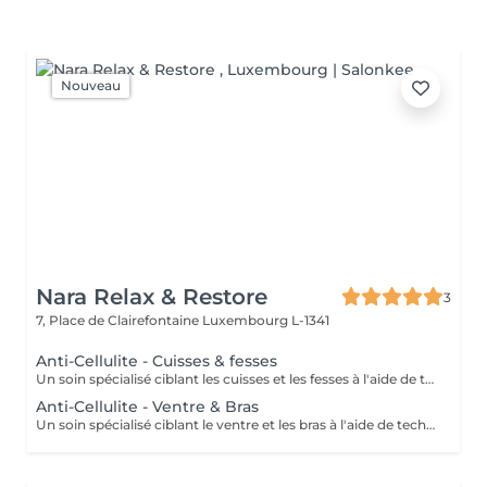
Nouveau
Nara Relax & Restore
3
7, Place de Clairefontaine
Luxembourg L-1341
Anti-Cellulite - Cuisses & fesses
Un soin spécialisé ciblant les cuisses et les fesses à l'aide de techniques de massage intensives destinées à stimuler la circulation et à agir sur les tissus sous-jacents. Ce traitement contribue à améliorer l'apparence de la peau, à soutenir la tonicité des tissus et à procurer une sensation de peau plus lisse et revitalisée.
Anti-Cellulite - Ventre & Bras
Un soin spécialisé ciblant le ventre et les bras à l'aide de techniques de massage ciblées destinées à stimuler la circulation et à soutenir l'apparence naturelle de la peau. Ce traitement intensif aide à améliorer la tonicité des tissus, affiner le grain de peau et laisser la peau plus souple, plus douce et agréablement rafraîchie.