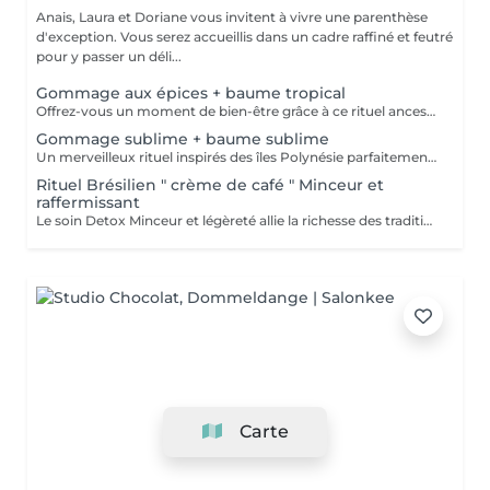
Anais, Laura et Doriane vous invitent à vivre une parenthèse
d'exception. Vous serez accueillis dans un cadre raffiné et feutré
pour y passer un déli...
Gommage aux épices + baume tropical
Offrez-vous un moment de bien-être grâce à ce rituel ancestral inspiré des recettes de beauté et soins de l'île de Java. Laissez-vous transporter par les délicates senteurs de ce soin énergisant à base d'épices et de sels de mer, et retrouvez une douce et satiné.
Gommage sublime + baume sublime
Un merveilleux rituel inspirés des îles Polynésie parfaitement adapté aux peaux même les plus sensibles. Cette préparation traditionnelle de Monoï, à base de fleurs de Tiaré macérées, de sucre, de poudre de noix de coco et de fruits de Noni, régénère la peau et éveille l'esprit.
Rituel Brésilien " crème de café " Minceur et
raffermissant
Le soin Detox Minceur et légèreté allie la richesse des traditions et pharmacopées brésiliennes et indiennes. Les mouvements vont, de façon alternatives, oxygéner et les drainer les tissus afin de raffermir et detoxifier le corps et le mental. Ce soin est pratiqué avec la Crème de Café Minceur, l'Huile Ayurvédique et un enveloppement personnalisé. * Possibilité de faire un abonnement 5+ 1 offert
Carte