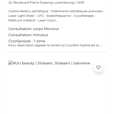
22, Boulevard Pierre Dupong
Luxembourg L-1430
Centre Medico-esthétique : Traitements esthétiques avancées -
Laser Light Sheer - LPG - Radiofréquence - Cryothérapie -
Pédicure médical - Laser myco...
Consultation corps Minceur
Consultation minceur
Cryolipolyse - 1 zone
Pour réservation appeler le centre Le CryoSlim hybrid est la nouvelle génération de Cryolipolyse médicale (traitement des cellules de graisse par le froid). CryoSlim hybrid est le seul appareil d'amincissement à garantir les résultats minceur cliniquement supérieurs à la moyenne et exclusivement avec des températures de traitement saines et sans danger pour l'organisme. Ce traitement concerne les hommes et les femmes qui présentent une ou plusieurs zones localisées souvent résistantes aux efforts de régime et sport : ventre, poignées d'amour, culotte de cheval, intérieur des cuisses, genoux, bras, dos.