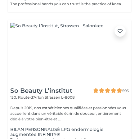
The professional hands you can trust! is the practice of kneading or manipulating a person's muscles and other soft-tissue in order to reduce stress, reduce muscle pain, increase relaxation and improve the work of the immune system. Benefits of getting an anti-cellulite massage: - improves blood circulation - congestion in the skin goes away - metabolic processes in cells and tissues are activated - muscles and tissues are saturated with oxygen and minerals - skin becomes smooth and elastic How is massage anti-cellulite done? - back is massaged - arms are massaged - legs are massaged - belly is massaged Age restrictions: recommended to do from 16 years. Post procedure recommendations: do not do sport and any sharp movements for 2-3 hours after the procedure. Frequency: 2-3 times per week, 10 times in total. Repeat once in 3-6 months.
So Beauty L’institut
595
130, Route d'Arlon
Strassen L-8008
Depuis 2019, nos esthéticiennes qualifiées et passionnées vous
accueillent dans un véritable écrin de douceur, entièrement
dédié à votre bien-être et ...
BILAN PERSONNALISÉ LPG endermologie
augmentée INFINITY®