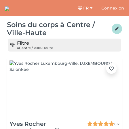
FR
Connexion
Soins du corps
à
Centre /
Ville-Haute
Filtre
à
Centre / Ville-Haute
Yves Rocher
612