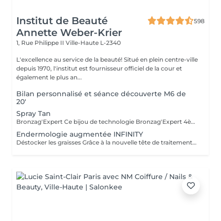
Institut de Beauté
598
Annette Weber-Krier
1, Rue Philippe II
Ville-Haute L-2340
L'excellence au service de la beauté! Situé en plein centre-ville
depuis 1970, l'institut est fournisseur officiel de la cour et
également le plus an...
Bilan personnalisé et séance découverte M6 de
20'
Spray Tan
Bronzag'Expert Ce bijou de technologie Bronzag'Expert 4ème Génération fonctionnant avec notre lotion, offre un bronzage sur-mesure sans exposition aux UV. Grâce à sa composition 99% naturelle contenant un activateur de mélanine et des actifs hydratants, vous allez retrouver une peau bronzée, revitalisée et repulpée.
Endermologie augmentée INFINITY
Déstocker les graisses Grâce à la nouvelle tête de traitement brevetée Alliance, endermologie® permet de cibler et daffiner les zones rebelles à lexercice et à lhygiène alimentaire (bras, dos, ventre, taille, cuisses..) tout en sadaptant précisément aux besoins de chaque peau. Lisser la cellulite La cellulite, qui touche 90 % des femmes même les plus minces et les plus sportives, résulte à la fois dun stockage de graisses dans les adipocytes (cellules graisseuses) et dune rétention deau tout autour. Raffermir la peau Variations de poids, grossesses, temps qui passe la peau perd progressivement de sa tonicité et de sa souplesse. Même si ce relâchement cutané concerne tout le corps, certaines zones y sont plus sensibles : intérieur des cuisses, ventre, bras, etc Retrouver des jambes légères Jambes lourdes et douloureuses, chevilles ou pieds gonflés ces symptômes traduisent une mauvaise circulation sanguine et lymphatique. Les toxines saccumulent dans lorganisme, ce qui explique de telles variations de volume en une même journée ou à différents moments du cycle féminin. Bien-être Découvrez des parcours de soins au concept exclusif, pour une efficacité et une détente incomparables.