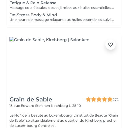
Fatigue & Pain Release
Massage cou, épaules, dos et jambes aux huiles essentielles, suivi d'une réfléxologie palmaire et plantaire. Le rituel se termine par un massage crânien revitalisant. Ce soin commence par un rafraîchissement stimulant des pieds pour favoriser la circulation sanguine et la relaxation.
De-Stress Body & Mind
Une heure de massage relaxant aux huiles essentielles suivi d'un masque hydratant visage et d'un massage du crane et visage par accupression. Ce soin commence par un rafraîchissement stimulant des pieds pour favoriser la circulation sanguine et la relaxation.
Grain de Sable
272
13, rue Edward Steichen
Kirchberg L-2540
Le No 1 de la beauté au Luxembourg. L'institut de Beauté "Grain
de Sable" se situe idéalement au quartier du Kirchberg proche
de Luxembourg Centre et ...