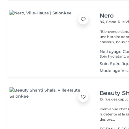
Nero
84, Grand-Rue
V
"Bienvenue dans 
une histoire de s
cheveux, nous cr
Nettoyage Co
Soin hydratant, p
Soin Spécifi
Modelage Vis
Beauty Sh
15, rue des capu
Bienvenue chez Pe
la détente et le bien-être ! Que tu recherche
des pre...