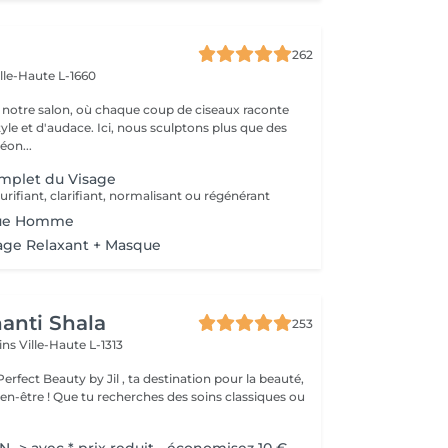
262
ille-Haute L-1660
notre salon, où chaque coup de ciseaux raconte
tyle et d'audace. Ici, nous sculptons plus que des
éon...
mplet du Visage
urifiant, clarifiant, normalisant ou régénérant
que Homme
age Relaxant + Masque
anti Shala
253
cins
Ville-Haute L-1313
rfect Beauty by Jil , ta destination pour la beauté,
s des soins classiques ou