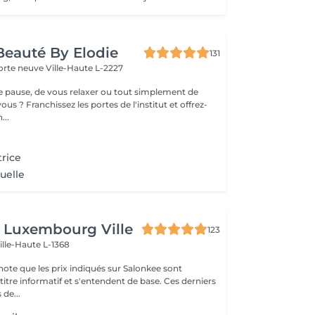
 Beauté By Elodie
131
porte neuve
Ville-Haute L-2227
ne pause, de vous relaxer ou tout simplement de
ous ? Franchissez les portes de l'institut et offrez-
...
trice
uelle
 Luxembourg Ville
123
ille-Haute L-1368
note que les prix indiqués sur Salonkee sont
tre informatif et s'entendent de base. Ces derniers
 de...