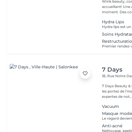
Wink beauty, concept store. Espace
accueillant! Une
moment. Des cons
Hydra Lips
Soins Hydrata
Restructurat
7 Days
18, Rue Notre 
7 Days Beauty & Spa Bienvenue dans notre institut, En
les portes de l'i
expertes de not..
Vacuum
Masque model
Anti-acné
Nettoyage, peeli