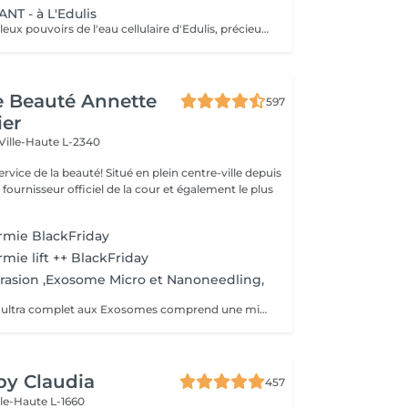
T - à L'Edulis
Profitez des fabuleux pouvoirs de l'eau cellulaire d'Edulis, précieuse source d'hydratation continue. Après la brumisation du Sérum concentré en eau cellulaire, le Masque Crème ressourçant se transforme en une texture soyeuse qui fond sur votre peau sous le délicat modelage de notre esthéticienne. Bénéfices : Gorgée d'eau, votre peau retrouve douceur, souplesse et éclat. Retrouvez le confort dune peau hydratée en continu.
de Beauté Annette
597
ier
Ville-Haute L-2340
uté! Situé en plein centre-ville depuis
st fournisseur officiel de la cour et également le plus
rmie BlackFriday
mie lift ++ BlackFriday
rasion ,Exosome Micro et Nanoneedling,
Ce soin anti- âge ultra complet aux Exosomes comprend une microdermabrasion, un soin activateur Cold plasma, le microneedling avec des Exosomes, un masque feuille de collagène avec le nanoneedling, pour finaliser encore 15' de luminothérapie. Vous partirez avec votre sérum aux exosomes pour continuer le soin à domicile.
 by Claudia
457
lle-Haute L-1660