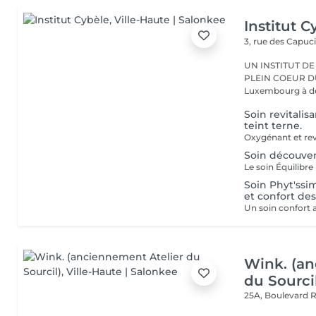
Institut C
3, rue des Capuc
UN INSTITUT DE
PLEIN COEUR DU CENTRE VILLE 
Luxembourg à deu
Soin revitalis
teint terne.
Soin découvert
Soin Phyt'ssi
et confort de
Wink. (an
du Sourci
25A, Boulevard 