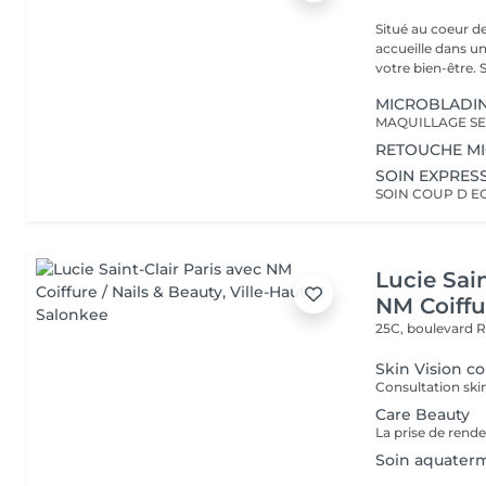
Situé au coeur d
accueille dans u
vot
MICROBLADI
MAQUILLAGE SE
RETOUCHE M
SOIN EXPRES
SOIN COUP D EC
Lucie Sain
NM Coiffu
25C, boulevard 
Skin Vision co
Care Beauty
Soin aquater