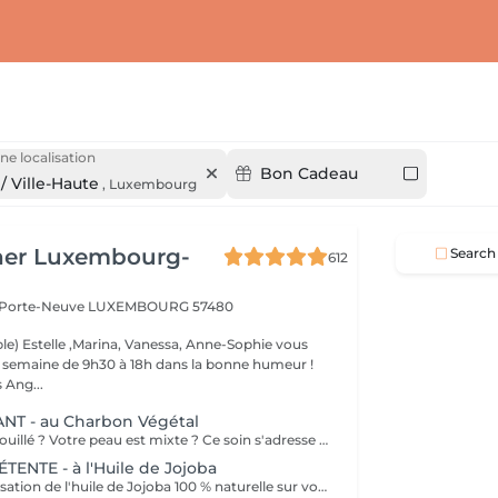
e
ne localisation
Bon Cadeau
/ Ville-Haute
,
Luxembourg
her Luxembourg-
Search
612
a Porte-Neuve
LUXEMBOURG 57480
le) Estelle ,Marina, Vanessa, Anne-Sophie vous
la semaine de 9h30 à 18h dans la bonne humeur !
 Ang...
NT - au Charbon Végétal
Votre teint est brouillé ? Votre peau est mixte ? Ce soin s'adresse à vous. Votre peau est nettoyée par une exfoliation douce, sous vapeur, complétée par une extraction des comédons. Pour finir, l'application d'un masque purifie la zone médiane (front, nez, menton), et hydrate le reste de votre visage. Bénéfices : Detoxifié et hydraté, votre visage retrouve un teint unifié, frais et lumineux.
NTE - à l'Huile de Jojoba
Découvrez la sensation de l'huile de Jojoba 100 % naturelle sur votre peau. Nourrie, votre peau retrouve tout son confort. Libéré de ses tensions grâce aux mains habiles de notre esthéticienne, votre visage est détendu. Bénéfices : Nourrie, votre peau retrouve tout son confort.