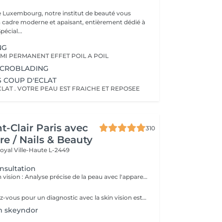
e Luxembourg, notre institut de beauté vous
n cadre moderne et apaisant, entièrement dédié à
re bien-être. Spécial...
NG
MI PERMANENT EFFET POIL A POIL
ICROBLADING
S COUP D'ECLAT
LAT . VOTRE PEAU EST FRAICHE ET REPOSEE
t-Clair Paris avec
310
re / Nails & Beauty
Royal
Ville-Haute L-2449
nsultation
Consultation skin vision : Analyse précise de la peau avec l'appareil EF Skin Vision. Chaque peaux étant uniques, nous analysons l'ensemble des besoins de votre peau en apportant un diagnostic personnalisé. L'appareil de diagnostic effectue une analyse complète en se basant sur neuf paramètres spécifiques en déterminant l'identité de votre peau. La prise de rendez-vous pour un diagnostic avec la skin vision est obligatoire et gratuite avant la réalisation des protocoles Care.
La prise de rendez-vous pour un diagnostic avec la skin vision est obligatoire et gratuite avant la réalisation de tous protocoles Care. - Soin Advanced clean Care : Votre peau est nettoyée en profondeur grâce à l'Ultra Scrubbeur. Ce soin permet d'éliminer les cellules mortes de la peau, les tâches pigmentaires et les toxines. Il stimule les cellules de la peau et améliore la texture de celle-ci. - Soin Expert : Le soin Expert est un soin manuel aux produits très actifs qui rendent le soin très efficace. Nous travaillerons en profondeur, pour répondre aux besoins spécifiques de votre peau. - Soin Advanced Glow : Soin visage oxygénant qui redonne de l'éclat eaux peaux les plus ternes. La peau est parfaitement nettoyé, le teint est ravivé par une double exfoliation. Elle est plus lisse et rayonnante grâce à l'Oxy-Booster. - Soin Advanced Youth : Association de deux technologies (l'Utra Scrubbeur et l'Oxy Booster) qui vont nous permettre de désintoxiquer et d'uniformiser votre teint. Votre peau est ravivée. - Soin Advanced anti-aging : Soin associant 2 technologies qui travaillent en symbiose et en profondeur (Sono Lifteur et l'Oxy Booster) sur les peaux fatiguées. Il permet de lutter contre les rides, le relâchement cutané et pour nos plus jeunes les cicatrices d'acné. - Soin High-tech : Ce soin exclusif réuni 4 technologies de pointes pour un résultat 100% efficace et sur mesure. Avec l'Ultra Scrubbeur les toxines sont éliminées, les tâches pigmentaires atténuées. Votre texture de peau est améliorée grâce à la stimulation du renouvellement cellulaire. Les principes actifs des produits pénètrent profondément grâce au Sono Lifteur. Celui-ci permet également d'agir sur les cicatrices d'acné. Le relâchement de la peau est atténué, l'ovale du visage est redessiné grâce au RF Tightener. L'Oxy Boosteur diminue les signes de fatigue de votre visage et du contour des yeux pour un effet lumineux. Le visage est visiblement plus jeune. La peau est plus ferme, plus lisse, plus rebondie. - Soin Eye Lift / soin des yeux : Soin intensif du contour des yeux. Le soin Eye Lift associé à un massage très efficace des points de pression permet d'atténuer poches et cernes. Vos rides sont lissées. Le regard est éclatant et les traces de fatigue sont éliminées.
m skeyndor