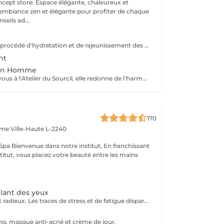
 élégante, chaleureux et
 ambiance zen et élégante pour profiter de chaque
eils ad...
Hydra lips est un procédé d'hydratation et de rajeunissement des lèvres! En plusieurs étapes, ce soin permet d'appliquer de l'acide hyaluronique et des vitamines pour redonner un volume naturel et une hydratation en profondeur. La couleur est plus belle les lèvres sont plus douce! Pour tout type de peau, idéale pour des lèvres: -fissures et déshydratées. -dépigmenté. -ridées.
nt
ion Homme
Premier rendez-vous à l'Atelier du Sourcil, elle redonne de l'harmonie au visage. Entièrement réalisée à la pince à épiler, cette prestation iconique vise à redéfinir la forme des sourcils. Formée en morphologie du visage, notre équipe de professionnelles maîtrise toutes les subtilités d'une forme réussie. Un entretien mensuel permet ensuite de conserver une ligne idéale.
170
Dame
Ville-Haute L-2240
 franchissant
nstitut, vous placez votre beauté entre les mains
.
ant des yeux
Le regard devient radieux. Les traces de stress et de fatigue disparaissent. La zone des yeux est resplendissante, jeune, lisse et fraîche. Parfait pour des lignes fines et des ondulations autour des yeux gonflés et des cernes.
ng, masque anti-acné et crème de jour.