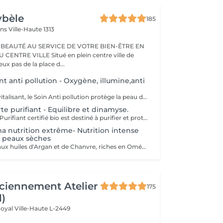
ybèle
185
ins
Ville-Haute 1313
 BEAUTÉ AU SERVICE DE VOTRE BIEN-ÊTRE EN
Situé en plein centre ville de
x pas de la place d...
ant anti pollution - Oxygène, illumine,anti
Oxygénant et revitalisant, le Soin Anti pollution protège la peau de la pollution grâce à la synergie de ses formules 100% d'origine naturelle et certifiées Bio. Il recharge les batteries des peaux soumises à la pollution, ternes, stressées et fatiguées, tout en leur offrant un voile protecteur anti-adhésion contre les agressions urbaines. Ce soin court mêlant des fragrances fraîches et naturelles à des textures onctueusement légères, énergise et réveille l'éclat de la peau. Tout commence par un doux nettoyage, suivi d'un modelage signature Phyt's et de manuvres revitalisantes pour ressourcer la peau. Vient ensuite une pause fraîcheur redynamisante avec le Masque Anti-Pollution pour finir sur les notes vertes de la crème de fin de soin. La peau respire. Elle est défatiguée, énergisée et parée à affronter les agressions extérieures. Formulation Vegan Un soin express idéal pour les gens qui manquent de temps ou pour découvrir la marque Phyt's.
e purifiant - Equilibre et dinamyse.
Le soin Équilibre Purifiant certifié bio est destiné à purifier et protéger les peaux normales à tendance grasses à l'aide d'un cocktail d'actifs purifiants et astringents spécifiques pour harmoniser le teint. Tout commence par un nettoyage doux de la peau, suivi d'une phase d'exfoliation pour faire disparaître sébum et impuretés. Le modelage spécifique réalisé ensuite avec le sérum offre à votre peau une alliance d'actifs, dont l'action est optimisée sous le masque appliqué par la suite. Ce soin se termine par l'application d'un soin de protection totalement adapté à votre type de peau. Convient pour : Peau normale à tendance grasse
ma nutrition extrême- Nutrition intense
s peaux sèches
Un soin confort aux huiles d'Argan et de Chanvre, riches en Oméga 3 et 6, qui protège les peaux sèches. Réparateur et relipidant, il nourrit les peaux qui tiraillent.
ciennement Atelier
175
l)
Royal
Ville-Haute L-2449