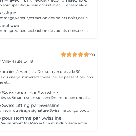
-> avec * prix reduit - économisez 10 €
ATTENTION -> Un soin specifique sera choisit avec Jil ensemble au moment du soin. Selon le soin appliqué, le prix va biensûr être adapté. Le soin va être adapter selon le type de peau. démaquillage, gommage, vapeur, extraction des points noirs, desinfection, massage et masque.
lassique
démaquillage,gommage,vapeur,extraction des points noirs,desinfection,massage et masque crème. Le soin va être adapter selon le type de peau.
pecifique
démaquillage,gommage,vapeur,extraction des points noirs,desinfection,massage et masque pélliculable, plâtre, moussant, tissu ou gelée. Le soin va être adapter selon le type de peau.
190
en
Ville-Haute L-1118
 urbaine à Hamilius. Des soins express de 30
s du visage immersifs Swissline, en passant par nos
e et...
e Swiss smart par Swissline
Le soin du visage Swiss Smart est un soin entièrement personnalisé de 60 ou 75 minutes, conçu pour cibler les besoins spécifiques de votre peau, qu'il s'agisse de réguler l'excès de sébum, d'atténuer les rougeurs ou de corriger les signes de l'âge. Ce soin utilise exclusivement des produits véganes Swissline, enrichis par la collection signature des Boosters Age Intelligence pour protéger et rééquilibrer la peau. Il comprend un massage du visage de 15 à 20 minutes alliant relaxation et drainage lymphatique pour détoxifier la peau, et constitue une façon intelligente et rapide de révéler votre plus belle apparence. Bénéfices clés : Cible les premiers signes de l'âge avec un soin spécifique. Purifie et rééquilibre les peaux grasses ou congestionnées. Apaise et renforce les peaux délicates, sensibles ou sujettes aux rougeurs. Ravive les teints ternes ou grisâtres. Restaure l'éclat, la clarté et la vitalité de la peau.
 Swiss Lifting par Swissline
Swiss Lifting est un soin du visage signature Swissline conçu pour traiter plusieurs signes de l'âge. Ce traitement met en vedette le Masque Pro-Vitality infusé de peptides et de vitamine A, ainsi qu'un Shot de Cell Shock pour un boost supplémentaire de vitalité et d'éclat. Il inclut un massage du visage, du cou et du décolleté pour améliorer la perte de fermeté et d'élasticité. Ce soin est votre solution incontournable lorsque vous souhaitez des résultats visibles de lifting et anti-rides, même avec un temps limité. Bénéfices clés: Stimule la production de collagène. Rétablit l'hydratation et le volume de la peau. Réduit visiblement les fines lignes et rides.
e pour Homme par Swissline
Le soin du visage Swiss Smart for Men est un soin du visage entièrement personnalisé de 45 à 60 minutes conçu pour les hommes qui cherchent à détoxifier et à renforcer leur peau. Ce soin du visage utilise exclusivement des produits Swissline végétaliens, améliorés avec la collection signature d'Age Intelligence Boosters pour protéger et rééquilibrer la peau. Il a un effet de détresse instantané et comprend un massage facial de 15 à 20 minutes combinant relaxation et drainage lymphatique pour détoxifier la peau, et c'est un moyen intelligent et rapide de paraître à votre meilleur. Principaux avantages : Rafraîchit et dynamise la peau fatiguée Atténue l'irritation Améliore le teint et la texture de la peau