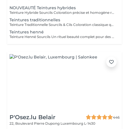
NOUVEAUTÉ Teintures hybrides
Teinture Hybride Sourcils Coloration précise et homogène réalisée à l'airbrush qui colore à la fois la peau et le poil pour un effet maquillé longue durée. Avant la pose une restructuration complète est effectuée avec épilation au fil ou à la cire selon l'envie et le besoin de la cliente afin d'obtenir une ligne parfaitement dessinée. Tenue sur la peau jusqu'à 10 jours Tenue sur le poil jusqu'à 6 à 7 semaines Disponible en plusieurs teintes pour s'adapter à chaque carnation. Compatible avec le Browlift pour des sourcils plus denses, structurés et naturellement sublimés.
Teintures traditionnelles
Teinture Traditionnelle Sourcils & Cils Coloration classique qui intensifie la couleur naturelle des poils pour un regard plus profond et structuré. Tenue sur la peau 1 à 2 jours Tenue sur le poil jusqu'à 4 semaines Disponible en plusieurs teintes pour s'adapter à chaque carnation et couleur de poils. Compatible avec le Brow Lift et le Rehaussement de Cils pour un résultat harmonieux et durable. Il est également possible d'ajouter un soin à la kératine qui nourrit et hydrate en profondeur le poil du sourcil et du cil pour un fini plus doux, brillant et renforcé.
Teintures henné
Teinture Henné Sourcils Un rituel beauté complet pour des sourcils parfaitement dessinés et naturellement sublimés. La teinture au henné colore à la fois la peau et le poil offrant un effet maquillé et structuré sans maquillage. Avant la pose une restructuration sur mesure est réalisée, prise précise des points de mesure puis épilation au fil ou à la cire pour redéfinir harmonieusement la ligne du sourcil. Tenue sur la peau jusqu'à 10 jours Tenue sur le poil jusqu'à 5 semaines Disponible en plusieurs teintes adaptées à chaque carnation. Le résultat, des sourcils nets, équilibrés et intensément mis en valeur avec un rendu naturel et soigné.
P'Osez.lu Belair
446
22, Boulevard Pierre Dupong
Luxembourg L-1430