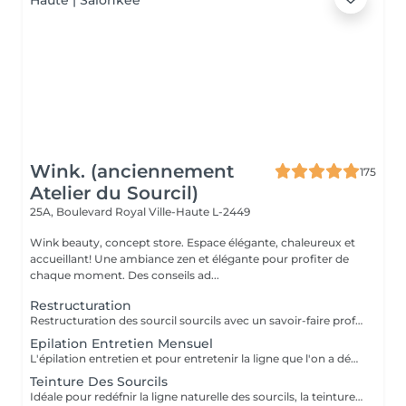
Wink. (anciennement
175
Atelier du Sourcil)
25A, Boulevard Royal
Ville-Haute L-2449
Wink beauty, concept store. Espace élégante, chaleureux et
accueillant! Une ambiance zen et élégante pour profiter de
chaque moment. Des conseils ad...
Restructuration
Restructuration des sourcil sourcils avec un savoir-faire professionnel et une analyse de la morphologie pour une ligne parfaitement ajustée à votre visage.
Epilation Entretien Mensuel
L'épilation entretien et pour entretenir la ligne que l'on a définie lors de la restructuration dans nôtres shop Wink. Il est impératif de venir avant les 8 semaines; sans cela une restructuration sera nécessaire.
Teinture Des Sourcils
Idéale pour redéfnir la ligne naturelle des sourcils, la teinture permet d'intensifier et sublimer le regard. Parfois clairemés, en manque de densité ou simplement endommagés par de trop régulières épilations, les sourcils peuvent avoir d'être travaillés pour intensifier la teinte du poil ou masquer les sourcils blancsou grisonnants.