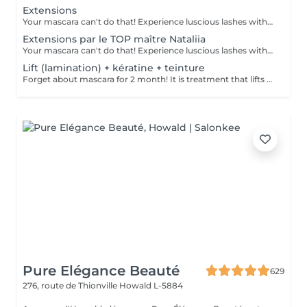
Extensions
Your mascara can't do that! Experience luscious lashes with our professional lash extensions. Each artificial lash is expertly applied to your natural lashes, creating a fuller, longer, and darker look. Volume options: choose from 1D to 5D for the perfect fullness. Personalised choices: discuss your preferences for curves and colours with our expert. What to expect: - eye area is cleaned - tape and patches protect the skin - extensions are applied to your natural lashes - lashes are dried for a secure hold - tape and patches are removed Post-care: avoid wetting lashes for 24 hours. Frequency: schedule every 3-4 weeks.
Extensions par le TOP maître Nataliia
Your mascara can't do that! Experience luscious lashes with our professional lash extensions. Each artificial lash is expertly applied to your natural lashes, creating a fuller, longer, and darker look. Volume options: choose from 1D to 5D for the perfect fullness. Personalised choices: discuss your preferences for curves and colours with our expert. Comfort focused: extensions are applied one eye at a time, with breaks as needed during the 2-hour process. What to expect: - eye area is cleaned - tape and patches protect the skin - extensions are applied to your natural lashes - lashes are dried for a secure hold - tape and patches are removed Post-care: avoid wetting lashes for 24 hours. Frequency: schedule every 3-4 weeks.
Lift (lamination) + kératine + teinture
Forget about mascara for 2 month! It is treatment that lifts and curls your natural lashes to make them look longer and give them an attractive shape that will open up your eyes. How is lash lamination done? - lashes are washed - eye pad is placed - silicone rods are placed - perming solution is applied - lifting solution is left on the lashes for approximately 15 min - noutralizing solution is applied to reform the disulfide lashes bonds - henna or paint is applied - keratin (serum is applied to keep the lashes hydrated and healthy) - silicone rods are removed Age restrictions: recommended to do from 14 years. Post procedure recommendations: do not wash eyelashes 24 hours after the procedure. Frequency: once in 8 weeks.
Pure Elégance Beauté
629
276, route de Thionville
Howald L-5884