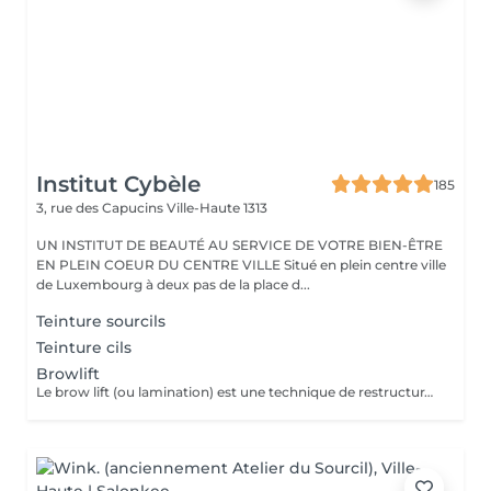
Institut Cybèle
185
3, rue des Capucins
Ville-Haute 1313
UN INSTITUT DE BEAUTÉ AU SERVICE DE VOTRE BIEN-ÊTRE
EN PLEIN COEUR DU CENTRE VILLE Situé en plein centre ville
de Luxembourg à deux pas de la place d...
Teinture sourcils
Teinture cils
Browlift
Le brow lift (ou lamination) est une technique de restructuration qui discipline, rehausse et épaissit les sourcils, offrant un effet fourni et structuré pendant environ 6 à 8 semaines. Ce soin utilise des sérums pour assouplir le poil, le brosser vers le haut et le fixer. Teinture comprise dans le soin.