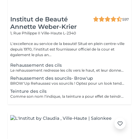
Institut de Beauté
597
Annette Weber-Krier
1, Rue Philippe II
Ville-Haute L-2340
L'excellence au service de la beauté! Situé en plein centre-ville
depuis 1970, l'institut est fournisseur officiel de la cour et
également le plus an...
Rehaussement des cils
Le rehaussement redresse les cils vers le haut, et leur donne une superbe courbure, de la longueur, de la hauteur et du volume : vos cils paraissent plus longs et plus denses. Pour toutes celles qui veulent avoir un regard intense et des cils plus longs c'est une technique qui rallonge vos propres cils sans avoir recours aux extensions de cils. Elle peut être complémentaire à l'application d'extensions de cils, afin de faciliter leur application lorsque vos cils sont trop droits ou trop recourbés : Une beauté en un clin d'oeil ! Le soin ne dure que 45 minutes et n'est pas inconfortable : son effet recourbant dure entre 8 et 12 semaines, ce qui correspond au cycle naturel des cils. Tout de suite après le rehaussement, nous vous proposons soit une teinture des cils, pour intensifier la couleur de vos cils, soit un soin à la kératine, un traitement unique pour nourrir, épaissir et hydrater vos cils naturels ,soit l'application d'un mascara semi-permanent afin d'en améliorer encore l'aspect ' maquillé ' ( tenue 3-4 semaines). Vous avez la possibilité de faire tous ces soins en un même séance :))
Rehaussement des sourcils- Brow'up
BROW'Up Rehaussez vos sourcils ! Optez pour un look tendance ! Découvrez cette toute dernière tendance ! Le principe consiste à modifier le mouvement de vos poils de manière durable (+/- 6 semaines) en les rehaussant vers le haut et/ou dans leur mouvement naturel. Pourquoi ? Le sourcil sera plus ouvert, plus dense, il ouvrira considérablement le regard. Très utilisé par les plus grands maquilleurs, le coiffage du sourcil vers le haut à un vrai impact sur le regard, qui parait comme lifté, rehaussé. Egalement très utilisé en Amérique latine et en Asie, car les poils ont tendance à chuter vers le bas. Cette technique permet de les discipliner pour obtenir une ligne harmonieuse. Très utile également pour des sourcils qui frisent, qui prennent de mauvais plis , ou qui sont trop longs. Le but étant de les plaquer dans le sens le plus optimal . Messieurs, cette technique peut également vous convenir pour discipliner les volumes ! Sublime mariage avec une teinture 3D/HD Brow
Teinture des cils
Comme son nom l'indique, la teinture a pour effet de teindre les cils ou les sourcils et de les gainer très légèrement. Idéal pour les personnes aux cils ou sourcils clairs qui souhaitent avoir en toute occasion avec ou sans mascara des cils ou sourcils plus foncés (noirs, bruns, marrons).