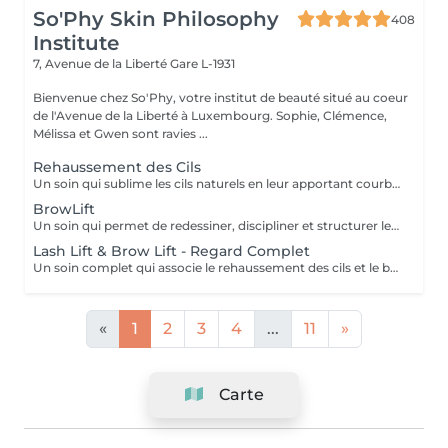
So'Phy Skin Philosophy
408
Institute
7, Avenue de la Liberté
Gare L-1931
Bienvenue chez So'Phy, votre institut de beauté situé au coeur
de l'Avenue de la Liberté à Luxembourg. Sophie, Clémence,
Mélissa et Gwen sont ravies ...
Rehaussement des Cils
Un soin qui sublime les cils naturels en leur apportant courbure, longueur visuelle et ouverture du regard. Le rehaussement agit dès la racine pour lifter les cils et créer un effet naturel, élégant et durable, sans recours aux extensions. Le regard paraît plus ouvert, les cils plus longs et parfaitement définis. Une teinture peut être ajoutée en option pour intensifier le résultat et apporter davantage de profondeur au regard. Le résultat est visible pendant plusieurs semaines, pour un regard frais et réveillé au quotidien.
BrowLift
Un soin qui permet de redessiner, discipliner et structurer les sourcils pour un résultat net, harmonieux et naturellement sublimé. Le brow lift vient repositionner les poils afin de donner un effet plus fourni, mieux défini et parfaitement maîtrisé. Une teinture est incluse afin d'intensifier la couleur et d'apporter plus de profondeur au regard, tout en conservant un rendu naturel et élégant. Les sourcils sont restructurés, le regard est encadré et les traits du visage sont mis en valeur au quotidien.
Lash Lift & Brow Lift - Regard Complet
Un soin complet qui associe le rehaussement des cils et le brow lift pour sublimer l’ensemble du regard. Les cils sont liftés dès la racine pour apporter longueur visuelle et ouverture du regard, tandis que les sourcils sont restructurés, disciplinés et redessinés pour un résultat net et harmonieux. Le regard est intensifié, mieux encadré et naturellement mis en valeur. Une solution idéale pour un effet soigné, élégant et durable, sans maquillage au quotidien.
«
1
2
3
4
...
11
»
Carte