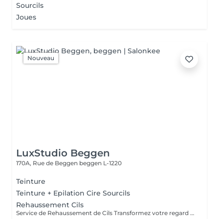
Sourcils
Joues
Nouveau
LuxStudio Beggen
170A, Rue de Beggen
beggen L-1220
Teinture
Teinture + Epilation Cire Sourcils
Rehaussement Cils
Service de Rehaussement de Cils Transformez votre regard avec notre service de rehaussement de cils, disponible avec ou sans teinture. Notre technique avancée inclut : - *Courbure Durable* : Nous sublimons vos cils naturels en leur apportant une courbure élégante et durable. - *Option avec Teinture* : Pour un effet encore plus spectaculaire, ajoutez de la couleur à vos cils, vous libérant ainsi de l'utilisation quotidienne de mascara. - *Hydratation Incluse* : Nos traitements incluent une hydratation profonde, garantissant des cils sains et forts. ### Entretien Pour maintenir l'effet souhaité et éviter d'endommager vos cils, nous recommandons de refaire le traitement toutes les 4 à 6 semaines. Ainsi, vous assurez un regard toujours éblouissant tout en préservant la santé de vos cils. Prenez rendez-vous dès aujourd'hui et sublimez la beauté naturelle de vos yeux !