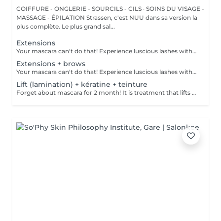
COIFFURE - ONGLERIE - SOURCILS - CILS · SOINS DU VISAGE -
MASSAGE - ÉPILATION Strassen, c'est NUU dans sa version la
plus complète. Le plus grand sal...
Extensions
Your mascara can't do that! Experience luscious lashes with our professional lash extensions. Each artificial lash is expertly applied to your natural lashes, creating a fuller, longer, and darker look. Volume options: choose from 1D to 5D for the perfect fullness. Personalised choices: discuss your preferences for curves and colours with our expert. What to expect: - eye area is cleaned - tape and patches are applied to protect the skin - extensions are applied to your natural lashes - lashes are dried for a secure hold - tape and patches are removed Age restrictions: recommended to do from 16 years. Post procedure recommendations: do not wash eyelashes 24 hours after the procedure. Frequency: once in 3-4 weeks.
Extensions + brows
Your mascara can't do that! Experience luscious lashes with our professional lash extensions. Each artificial lash is expertly applied to your natural lashes, creating a fuller, longer, and darker look. Volume options: choose from 1D to 5D for the perfect fullness. Personalised choices: discuss your preferences for curves and colours with our expert. What to expect: - eye area is cleaned - tape and patches are applied to protect the skin - extensions are applied to your natural lashes - lashes are dried for a secure hold - tape and patches are removed Age restrictions: recommended to do from 16 years. Post procedure recommendations: do not wash eyelashes 24 hours after the procedure. Frequency: once in 3-4 weeks.
Lift (lamination) + kératine + teinture
Forget about mascara for 2 month! It is treatment that lifts and curls your natural lashes to make them look longer and give them an attractive shape that will open up your eyes. How is lash lamination done? - lashes are washed - eye pad is placed - silicone rods are placed - perming solution is applied - lifting solution is left on the lashes for approximately 15 min - noutralizing solution is applied to reform the disulfide lashes bonds - henna or paint is applied - keratin (serum is applied to keep the lashes hydrated and healthy) - silicone rods are removed Age restrictions: recommended to do from 14 years. Post procedure recommendations: do not wash eyelashes 24 hours after the procedure. Frequency: once in 8 weeks.