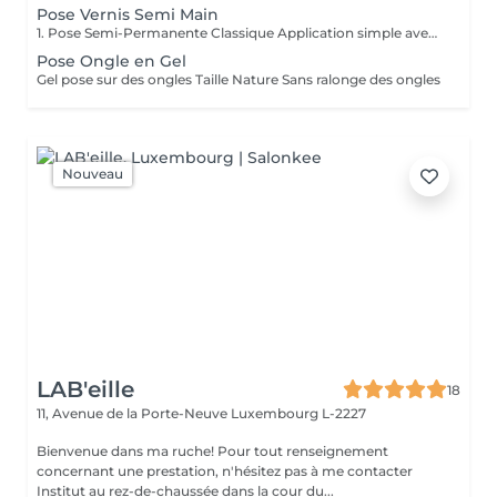
Pose Vernis Semi Main
1. Pose Semi-Permanente Classique Application simple avec une fine couche de base. Idéale pour celles qui souhaitent de la couleur, de la brillance et un léger renfort. Tenue moyenne 2 semaines. 2. Pose Semi + Renfort Combinaison d'une base classique avec une couche de renfort. Offre une meilleure résistance que le semi-permanent classique, parfaite pour les ongles naturels. Moyenne Tenue de 2 à 3 semaines. 3. Pose Semi + Fiber Ultra Base classique combinée à un gel enrichi en fibres, idéale pour les ongles fragiles ou nécessitant un renforcement supplémentaire. Tenue Moyenne 3 à 4 semaines.
Pose Ongle en Gel
Gel pose sur des ongles Taille Nature Sans ralonge des ongles
Nouveau
LAB'eille
18
11, Avenue de la Porte-Neuve
Luxembourg L-2227
Bienvenue dans ma ruche! Pour tout renseignement
concernant une prestation, n'hésitez pas à me contacter
Institut au rez-de-chaussée dans la cour du...