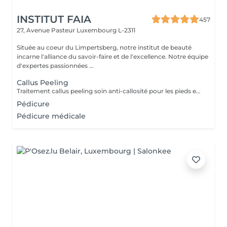
INSTITUT FAIA
457
27, Avenue Pasteur
Luxembourg L-2311
Située au coeur du Limpertsberg, notre institut de beauté
incarne l'alliance du savoir-faire et de l'excellence. Notre équipe
d'expertes passionnées ...
Callus Peeling
Traitement callus peeling soin anti-callosité pour les pieds en seulement 15 minutes CALLUSPEELING permet d'éliminer facilement, sans lames ni cutters, les callosités et les fissures, donnant aux pieds une incroyable douceur et une sensation infinie de légèreté.
Pédicure
Pédicure médicale