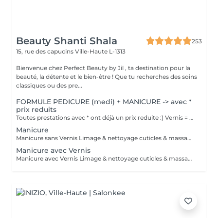
Beauty Shanti Shala
253
15, rue des capucins
Ville-Haute L-1313
Bienvenue chez Perfect Beauty by Jil , ta destination pour la
beauté, la détente et le bien-être ! Que tu recherches des soins
classiques ou des pre...
FORMULE PEDICURE (medi) + MANICURE -> avec *
prix reduits
Toutes prestations avec * ont déjà un prix reduite :) Vernis = Couleur normal qu'on sait retirer soi-même avec du disslovant. Prend 30min pour sècher et tient 2-4 jours sur les mains et 1 mois sur les pieds. Semi = Se fait secher sous la lampe LED et se fait retirer par l'esthéticienne de préférence (y compris dans le prix). Il tient 3 semaines sur les mains et 4-5 semaines sur les pieds. Il sera seche immédiatement. Peut abîmer les ongles si c'est fait trop souvent, sans pause.
Manicure
Manicure sans Vernis Limage & nettoyage cuticles & massage mains
Manicure avec Vernis
Manicure avec Vernis Limage & nettoyage cuticles & massage mains Vernis = Couleur normal qu'on sait retirer soi-même avec du disslovant. Prend 30min pour sècher et tient 2-4 jours sur les mains et 1 mois sur les pieds. Semi = Se fait secher sous la lampe LED et se fait retirer par l'esthéticienne de préférence (y compris dans le prix chez PB ). Il tient 3 semaines sur les mains et 4-5 semaines sur les pieds. Il sera seche immédiatement. Peut abîmer les ongles si c'est fait trop souvent, sans pause.