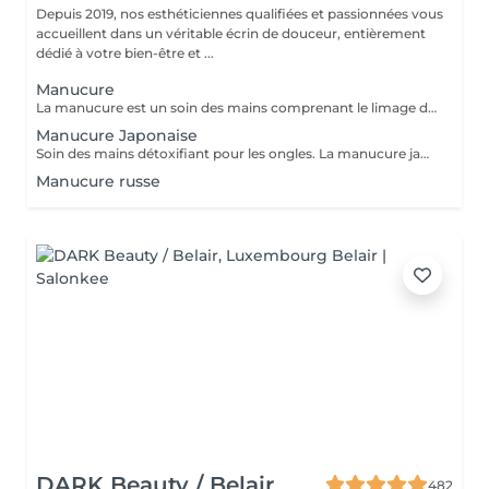
Depuis 2019, nos esthéticiennes qualifiées et passionnées vous
accueillent dans un véritable écrin de douceur, entièrement
dédié à votre bien-être et ...
Manucure
La manucure est un soin des mains comprenant le limage des ongles, la pousse et la coupe des cuticules, gommage, massage avec crème de soin et application d'un vernis transparent si désiré.
Manucure Japonaise
Soin des mains détoxifiant pour les ongles. La manucure japonaise consiste à polir et nettoyer les ongles en profondeur pour ensuite les nourrir avec une pâte à base de cire d'abeille qui va oxygéner l'ongle. L'ongle ressort brillant naturellement et pour une durée de 3 semaines. Comprend le limage des ongles, la pousse et la coupe des cuticules, polissage, application de la pâte à base de cire d'abeille et de la poudre fixante, gommage, massage avec crème de soin et application d'un vernis transparent si désiré.
Manucure russe
DARK Beauty / Belair
482