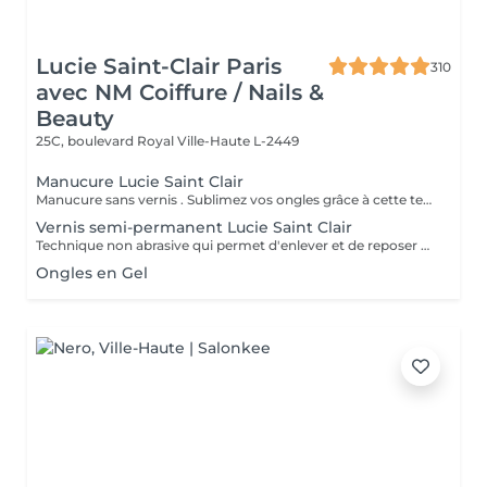
Lucie Saint-Clair Paris
310
avec NM Coiffure / Nails &
Beauty
25C, boulevard Royal
Ville-Haute L-2449
Manucure Lucie Saint Clair
Manucure sans vernis . Sublimez vos ongles grâce à cette technique naturelle qui comprend une mise en forme, une élimination tout en douceur de la cuticule. Les ongles retrouvent leur éclat naturel . Manucure avec vernis. Sublimez vos ongles grâce à cette technique naturelle qui comprend une mise en forme, une élimination tout en douceur de la cuticule. Finition complète et impeccable grâce a la pose de vernis.
Vernis semi-permanent Lucie Saint Clair
Technique non abrasive qui permet d'enlever et de reposer en douceur votre semi-permanent. Tenue ,brillance impeccable
Ongles en Gel