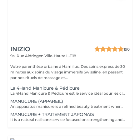
INIZIO
190
9a, Rue Aldringen
Ville-Haute L-1118
Votre parenthèse urbaine à Hamilius. Des soins express de 30
minutes aux soins du visage immersifs Swissline, en passant
par nos rituels de massage et...
La 4Hand Manicure & Pédicure
La 4Hand Manicure & Pédicure est le service idéal pour les clients qui apprécient le temps, l'efficacité et l'indulgence. Profitez d'une manucure et d'une pédicure complètes en même temps, réalisées par deux esthéticiennes travaillant en parallèle. Pendant qu'une technicienne modèle vos ongles et chouchoute vos mains, l'autre prend soin de vos pieds avec un gommage, un soin des callosités, un massage et une pose de vernis. Cette expérience fluide de 2 heures offre un fini parfait de salon en une seule visite, vous faisant gagner du temps et maximisant votre confort. Veuillez sélectionner les options suivantes
MANUCURE (APPAREIL)
An apparatus manicure is a refined beauty treatment where gentle electric tools are used to shape and polish your nails, giving them a smooth and flawless finish. This technique offers precision and care, helping reveal your nails' natural beauty while ensuring a soft, elegant look. The process feels modern yet gentle, often leaving your hands and nails looking polished and perfectly groomed with a subtle shine that enhances your overall elegance
MANUCURE + TRAITEMENT JAPONAIS
It is a natural nail care service focused on strengthening and nourishing nails using traditional Japanese techniques. The treatment involves gentle cuticle care, nail shaping, and buffing, followed by the application of a special nutrient-rich paste containing ingredients like vitamins A and E, keratin, bee pollen, and silica from the Japanese sea. This paste is massaged into the nails and sealed with a protective powder, resulting in strong, healthy nails with a natural, pearly shine. The treatment is chemical-free, ideal for brittle or damaged nails, and enhances nail health without polish