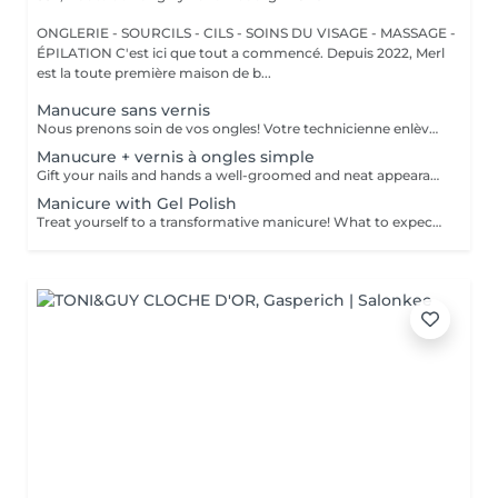
ONGLERIE - SOURCILS - CILS - SOINS DU VISAGE - MASSAGE -
ÉPILATION C'est ici que tout a commencé. Depuis 2022, Merl
est la toute première maison de b...
Manucure sans vernis
Nous prenons soin de vos ongles! Votre technicienne enlèvera délicatement les cellules mortes, façonnera et limera vos ongles, et polira la surface extérieure pour un fini lisse et naturel. Nos experts proposent des manucures à bords, hardware ou combinées, selon vos préférences. Comment se fait une manucure sans vernis? - la peau rugueuse est délicatement enlevée - la forme de la plaque de l'ongle est corrigée avec douceur - les cuticules et bords latéraux sont soigneusement traités - de l'huile nourrissante pour les cuticules et de la crème pour les mains sont appliquées pour nourrir et hydrater Limitations d'âge: recommandé à partir de 14 ans. Recommandations post-procédure: aucun soin particulier n'est nécessaire après cette procédure. Fréquence: une fois toutes les 3 semaines.
Manucure + vernis à ongles simple
Gift your nails and hands a well-groomed and neat appearance! Your technician will effectively remove dead skin cells, shape and file nails, and buff the outer surface. A regular nail polish is applied at the end of this treatment. Our masters do edged, hardware, or combined manicure. How is manicure with simple nail polish done? - rough skin is removed - the shape of the nail plate is corrected - the cuticle and side ridges are corrected - nail polish is applied - cuticle oil and hand cream are applied Age restrictions: recommended to do from 14 years. Post procedure recommendations: there are no post recommendations for this procedure. Frequency: once in 3 weeks.
Manicure with Gel Polish
Treat yourself to a transformative manicure! What to expect: - old polish is removed as a bonus - rough skin is removed - nails are shaped - cuticles and side ridges are polished - reinforcement is performed if chosen - semi-permanent polish is applied - cuticle oil and hand cream are applied Age: 16+ Frequency: every 3 weeks for best results. *Removal of old semi-permanent polish is included with the manicure. If you want a separate removal appointment, we charge €20 for the careful process that protects your nails. For the manicure, we leave a thin layer of old polish under the new layer to enhance the durability of the semi-permanent polish. *Please note that if semipermanent nail polish without manicure is chosen, rough skin, cuticle and side ridges won't be removed.