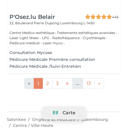
P'Osez.lu Belair
445
22, Boulevard Pierre Dupong
Luxembourg L-1430
Centre Medico-esthétique : Traitements esthétiques avancées -
Laser Light Sheer - LPG - Radiofréquence - Cryothérapie -
Pédicure médical - Laser myco...
Consultation Mycose
Pédicure Médicale Première consultation
Pédicure Médicale /Suivi-Entretien
«
1
2
3
4
...
13
»
Carte
Salonkee
Onglerie et Pédicure
Luxembourg
Centre / Ville-Haute