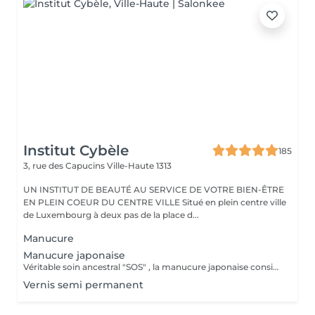
Institut Cybèle
185
3, rue des Capucins
Ville-Haute 1313
UN INSTITUT DE BEAUTÉ AU SERVICE DE VOTRE BIEN-ÊTRE
EN PLEIN COEUR DU CENTRE VILLE Situé en plein centre ville
de Luxembourg à deux pas de la place d...
Manucure
Manucure japonaise
Véritable soin ancestral "SOS" , la manucure japonaise consiste à nourrir l'ongle en profondeur à l'aide de produits 100% naturels riches en cire d'abeille, kératine et vitamines, puis à faire pénétrer ces actifs grâce à un polissage doux. Cela permet de lisser la surface de l'ongle et de lui donner une brillance naturelle effet glossy pendant 3 semaines. L'effet est immédiat et le résultat est bluffant. Ce rituel stimule la circulation sanguine et la croissance des ongles Idéale pour les ongles fragiles, abîmés ou après des poses de gel ou semi-permanent, la manucure japonaise aide à retrouver des ongles sains, forts et brillants. Excellente manucure pour les personnes qui ne veulent pas ou ne peuvent pas mettre du gel, semi permanent.
Vernis semi permanent