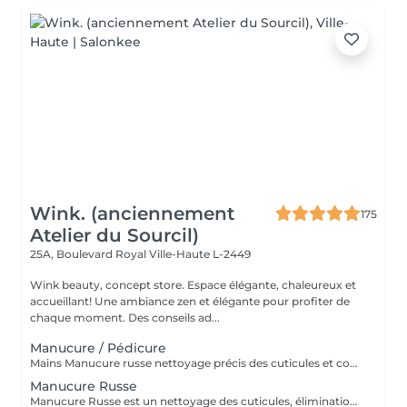
Wink. (anciennement
175
Atelier du Sourcil)
25A, Boulevard Royal
Ville-Haute L-2449
Wink beauty, concept store. Espace élégante, chaleureux et
accueillant! Une ambiance zen et élégante pour profiter de
chaque moment. Des conseils ad...
Manucure / Pédicure
Mains Manucure russe nettoyage précis des cuticules et contour des ongles. Application d'un vernis semi-permanent qui dure 3 à 4 semaines. Résultat naturel, brillant et résistant aux chocs. Pieds Retrait des cuticules, limage et polissage des ongles. Application de la base semi-permanent : protège l'ongle naturel et favorise l'adhérence. Application de la couleur semi-permanent : couche uniforme pour une finition parfaite.
Manucure Russe
Manucure Russe est un nettoyage des cuticules, élimination douce mais complète des cuticules et des peaux mortes autour de l'ongle. Limage et polissage de l'ongle.