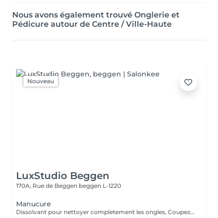
Nous avons également trouvé Onglerie et
Pédicure autour de Centre / Ville-Haute
Nouveau
LuxStudio Beggen
170A, Rue de Beggen
beggen L-1220
Manucure
Dissolvant pour nettoyer completement les ongles, Coupez et Modelez les ongles avec une lime, Mouillez les mains quelques minutes pour ramollir les cuticules, Pousses les Cuticules avec batone pour repousser doucement vers l'arrière et coupez les excès, Hydratez les Mains avec crème et les cuticules pour maintenir la peau douce, Appliquez une base transparent pour protéger les ongles. Attendez suffisamment de tempos pour sèche.