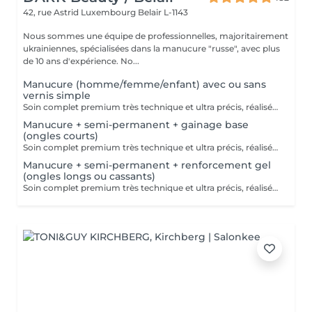
42, rue Astrid
Luxembourg Belair L-1143
Nous sommes une équipe de professionnelles, majoritairement
ukrainiennes, spécialisées dans la manucure "russe", avec plus
de 10 ans d'expérience. No...
Manucure (homme/femme/enfant) avec ou sans
vernis simple
Soin complet premium très technique et ultra précis, réalisé principalement à la ponceuse afin d'obtenir un contour d'ongle parfaitement net et une application du vernis au plus près, voire légèrement sous la cuticule. Cette technique permet de retarder visuellement la repousse d'environ 10 jours. Résultat visuel : -Ongles extrêmement soignés, contours nets, forme impeccable -Effet Instagram / photo studio : propre, précis, sans petites peaux apparentes Contenu de la prestation : -Dépose de l'ancien vernis semi-permanent et/ou gel (si besoin, choisissez dans cet écran svp cette option de réservation) -Préparation très minutieuse de la plaque de l'ongle -Elimination des peaux mortes -Façonner et limer les ongles -Traitement délicat des cuticules -Application d'un vernis simple transparent (si vous le souhaitez) OU application de votre propre vernis simple (si besoin, choisissez dans cet écran svp cette option de réservation) -Application d'huile pour cuticules et de crème pour les mains
Manucure + semi-permanent + gainage base
(ongles courts)
Soin complet premium très technique et ultra précis, réalisé principalement à la ponceuse afin d'obtenir un contour d'ongle parfaitement net et une application du vernis au plus près, voire légèrement sous la cuticule. Cette technique permet de retarder visuellement la repousse d'environ 10 jours. Résultat visuel : -Ongles extrêmement soignés, contours nets, forme impeccable -Effet Instagram / photo studio : propre, précis, sans petites peaux apparentes Nous incluons un gainage en base, conseillé pour les ongles courts et en bon état. Une solution idéale pour des ongles impeccables et durables : -Tenue moyenne : Jusqu'à 4 semaines !!!! Contenu de la prestation -> 80€ : -Dépose de l'ancien vernis semi-permanent et/ou gel (si besoin, déjà inclus dans ce prix/service) -Préparation très minutieuse de la plaque de l'ongle -Elimination des peaux mortes -Façonner et limer les ongles -Traitement délicat des cuticules -Gainage en base -Application du vernis semi-permanent -Application d'huile pour cuticules et de crème pour les mains Optionnel : -Prix par ongle pour extension jusqu'à 5 ongles (réservez svp "AVEC décoration simple" dans ce cas) +3€ par ongle -Prix par ongle pour décoration jusqu'à 5 ongles (réservez svp "AVEC décoration simple" dans ce cas) +3€ par ongle -Prix pour décoration simple (French, Chrome, Baby Boomer, Cat Eyes, Stickers, Foil) 6-10 ongles -> +20€ -Prix pour décoration complexe (3D, Dessins à la mains, Stamping, French avec Chrome, Baby Boomer avec Chrome, French avec Cat Eyes) 6-10 ongles -> +30€
Manucure + semi-permanent + renforcement gel
(ongles longs ou cassants)
Soin complet premium très technique et ultra précis, réalisé principalement à la ponceuse afin d'obtenir un contour d'ongle parfaitement net et une application du vernis au plus près, voire légèrement sous la cuticule. Cette technique permet de retarder visuellement la repousse d'environ 10 jours. Résultat visuel : -Ongles extrêmement soignés, contours nets, forme impeccable -Effet Instagram / photo studio : propre, précis, sans petites peaux apparentes Nous incluons un renforcement en gel, fortement conseillé pour les ongles longs, fragiles ou cassants. Une solution idéale pour des ongles impeccables et durables : -Tenue moyenne : Jusqu'à 4 semaines !!!! Contenu de la prestation -> 95 € : -Dépose de l'ancien vernis semi-permanent et/ou gel (si nécessaire, déjà incluse dans ce prix/service) -Préparation très minutieuse de la plaque de l'ongle -Élimination des peaux mortes -Mise en forme et limage des ongles -Traitement délicat des cuticules -Renforcement en gel -Correction de la forme naturelle des ongles (optionnel, réservez svp "AVEC décoration simple" dans ce cas) -Application du vernis semi-permanent -Application d'huile pour cuticules et de crème pour les mains Optionnel : -Prix par ongle pour extension jusqu'à 5 ongles (réservez svp "AVEC décoration simple" dans ce cas) +3€ par ongle -Prix par ongle pour décoration jusqu'à 5 ongles (réservez svp "AVEC décoration simple" dans ce cas) +3€ par ongle -Prix pour décoration simple (French, Chrome, Baby Boomer, Cat Eyes, Stickers, Foil) 6-10 ongles -> +20€ -Prix pour décoration complexe (3D, Dessins à la mains, Stamping, French avec Chrome, Baby Boomer avec Chrome, French avec Cat Eyes) 6-10 ongles -> +30€