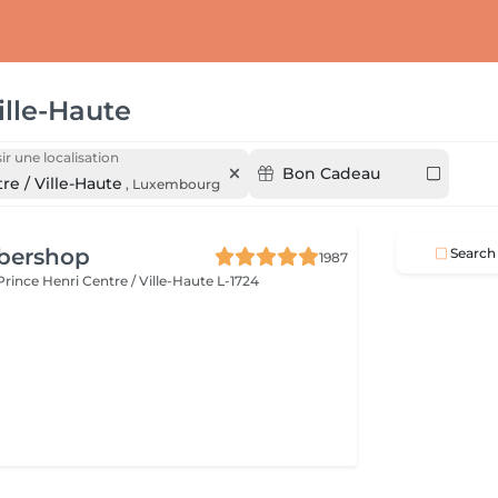
ille-Haute
ir une localisation
Bon Cadeau
re / Ville-Haute
,
Luxembourg
rbershop
Search
1987
 Prince Henri
Centre / Ville-Haute L-1724