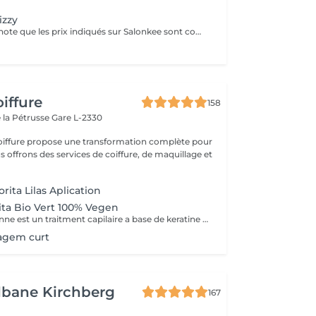
izzy
Veuillez prendre note que les prix indiqués sur Salonkee sont communiqués à titre informatif et s'entendent de base. Ces derniers sont susceptibles de varier selon le diagnostic réalisé à votre arrivée au salon et l'expertise du professionnel à qui vous confiez votre beauté. Dans tous les cas, un devis précis vous sera proposé et toutes réalisations de prestations seront effectuées avec votre accord. Un grand merci d'avance pour votre compréhension. Au plaisir de vous recevoir très vite.
iffure
158
 la Pétrusse
Gare L-2330
oiffure propose une transformation complète pour
s offrons des services de coiffure, de maquillage et
ita Lilas Aplication
ita Bio Vert 100% Vegen
La Lissge Bresilienne est un traitment capilaire a base de keratine et collogene qui permrt de detendre les frosottis ,lisser les cheveux et leur donner de la brillance.Le resultat est des cheveux plus souples disciplines ,avec un effet lisse qui peut durer entre 3 a 6 mois,selon l entretien et les produits utilises.
agem curt
lbane Kirchberg
167