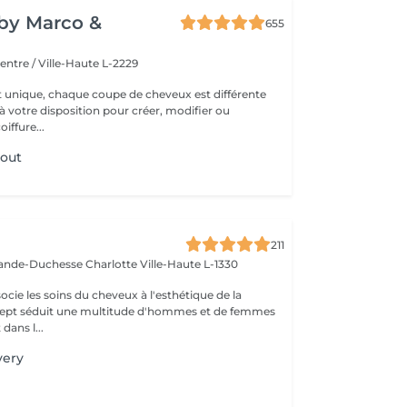
y by Marco &
655
entre / Ville-Haute L-2229
t unique, chaque coupe de cheveux est différente
à votre disposition pour créer, modifier ou
iffure...
wout
e
211
rande-Duchesse Charlotte
Ville-Haute L-1330
cie les soins du cheveux à l'esthétique de la
ncept séduit une multitude d'hommes et de femmes
dans l...
very