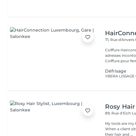
HairConn
71, Rue d'Anvers
Coiffure Hairco
adresses inconto
Coiffure pour fe
Défrisage
YBERA LISSAGE 
Rosy Hair 
89, Rue d'Eich
L
My tools are my 
When a client si
their hair and ...