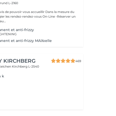
rund L-2160
ouvoir vous accueillir Dans la mesure du
égier les rendez-rendez-vous On-Line -Réserver un
au...
nent et anti-frizzy
IGHTENING
nent et anti-frizzy MAXxelle
Y KIRCHBERG
469
steichen
Kirchberg L-2540
m k