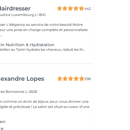
airdresser
442
Justice
Luxembourg L-1841
beauté Notre
 sur une prise en charge complète et personnalisée
..
in Nutrition & Hydratation
Notre Lissage Brésilien au Tanin hydrate les cheveux, réduit les frisottis, apporte brillance, douceur et facilite le coiffage Un supplément lié à la longueur/ épaisseur pourra se rajouter au tarif du Lissage Brésilien . Un devis vous est offert sur simple demande sans engagement.
lexandre Lopes
298
ires
Bonnevoie L-2628
n comme un écrin de bijoux pour vous donner une
égiée et précieuse ! Le salon est situé au coeur d'une
ien
re