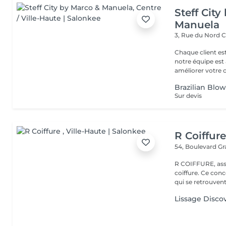
Steff Cit
Manuela
3, Rue du Nord
C
Chaque client es
notre équipe est 
améliorer votre co
Brazilian Blo
Sur devis
R Coiffur
54, Boulevard G
R COIFFURE, asso
coiffure. Ce co
qui se retrouvent 
Lissage Disco