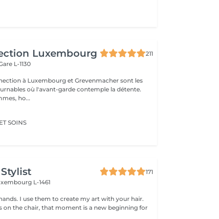
ection Luxembourg
211
Gare L-1130
nnection à Luxembourg et Grevenmacher sont les
urnables où l'avant-garde contemple la détente.
mmes, ho...
ET SOINS
Stylist
171
uxembourg L-1461
hands. I use them to create my art with your hair.
ts on the chair, that moment is a new beginning for