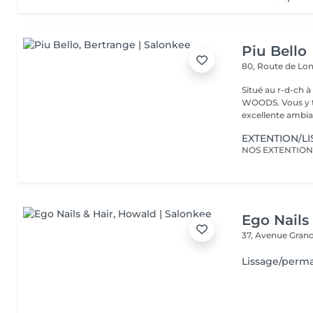
Piu Bello
80, Route de L
Situé au r-d-ch à côté de CA
WOODS. Vous y trouvez un service soigné et professionnel dans une
excellente ambia
EXTENTION/L
Ego Nails
37, Avenue Gran
Lissage/perm