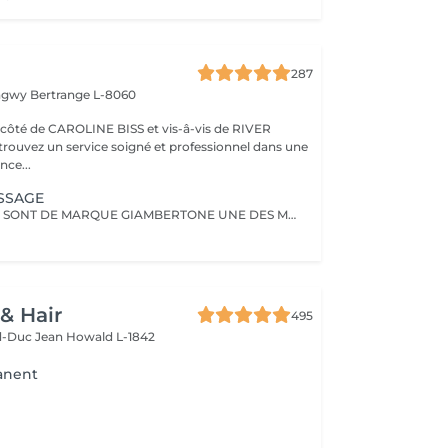
287
ongwy
Bertrange L-8060
ROLINE BISS et vis-â-vis de RIVER
nce...
ISSAGE
NOS EXTENTION SONT DE MARQUE GIAMBERTONE UNE DES MEILLEUR SUR LE MARCHE.100% CHEVEUX NATUREL.Nous proposont aussi des extentions de marque Hairdreams qui ce colle.
 & Hair
495
d-Duc Jean
Howald L-1842
anent