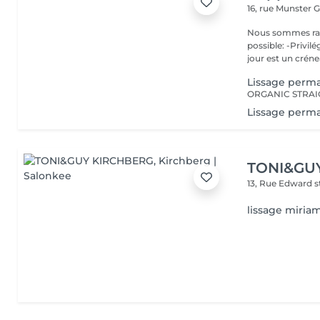
16, rue Munster
G
Nous sommes ravis de p
possible: -Privil
jour est un créne
Lissage perma
ORGANIC STRA
Lissage perma
TONI&GU
13, Rue Edward 
lissage miria