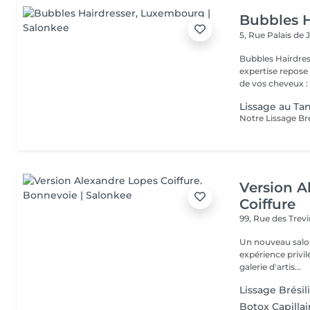
Bubbles H
5, Rue Palais de 
Bubbles Hairdresser L'élégance au service de votre 
expertise repose
de vos cheveux : .
Lissage au Tan
Version A
Coiffure
99, Rue des Trev
Un nouveau salo
expérience privil
galerie d'artis...
Lissage Brésil
Botox Capillai