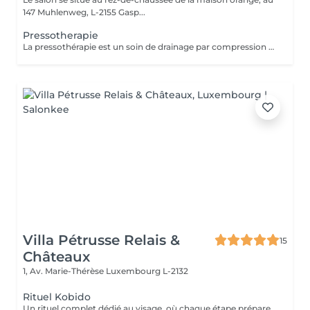
147 Muhlenweg, L-2155 Gasp...
Pressotherapie
La pressothérapie est un soin de drainage par compression douce qui stimule la circulation et favorise l'élimination des toxines. Elle procure une agréable sensation de légèreté, aide à soulager les jambes lourdes et offre un véritable moment de détente. À découvrir ponctuellement pour une pause bien-être ou en cure pour des résultats optimisés. Elle s'associe parfaitement à un soin du visage, un Lash Lift ou toute autre prestation.
Villa Pétrusse Relais &
15
Châteaux
1, Av. Marie-Thérèse
Luxembourg L-2132
Rituel Kobido
Un rituel complet dédié au visage, où chaque étape prépare la suivante. Nettoyage en douceur, masque actif, puis le massage lift japonais ancestral aux mouvements précis et enveloppants, qui sculpte les traits, redessine l'ovale et relance la micro-circulation. Un art du geste transmis depuis des générations, pour un teint repulpé et un visage visiblement retendu dès la première séance.