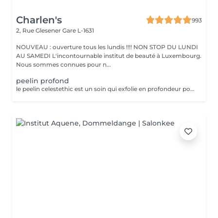
Charlen's
993
2, Rue Glesener
Gare L-1631
NOUVEAU : ouverture tous les lundis !!!! NON STOP DU LUNDI
AU SAMEDI L'incontournable institut de beauté à Luxembourg.
Nous sommes connues pour n...
peelin profond
le peelin celestethic est un soin qui exfolie en profondeur pour lisser la peau raviver leclat du teint et attenuer les imperfections ideal pour retrouver une peau lumineuse et uniforme ce soin traite les cicatrices l,acne les taches pigmentaires le masque de grossesse ect nous sommes a votre disposition pour toutes questions :)