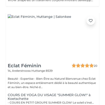
WOW Shape est un traitement corporel innovant développé par Germaine de Capuccini. Ce soin vise à remodeler la silhouette, réduire la cellulite et améliorer la texture de la peau. Il combine une technique de vacuum packed avec des actifs puissants pour offrir des résultats visibles rapidement. Principaux bénéfices du traitement WOW Shape : Effet anti-cellulite : cible et réduit la cellulite en stimulant la combustion des graisses. Effet détoxifiant : favorise le drainage, active la circulation et élimine les toxines. Effet amincissant : réduit le volume et aide à libérer la rétention d'eau grâce à son action drainante. Effet préventif : aide à prévenir la formation de nouveaux dépôts graisseux.
Eclat Féminin
20
14, Arelerstrooss
Huttange 8539
Beauté - Expertise - Bien-Être au Naturel Bienvenue chez Éclat
Féminin, un espace entièrement dédié à la beauté authentique
et au bien-être. Niché d...
COURS DE YOGA DU VISAGE "SUMMER GLOW!" à
Koetschette
- COURS EN PETIT GROUPE SUMMER GLOW! Le soleil s'installe et si c'était le moment parfait pour sublimer votre beauté naturelle ? Vivez l'expérience unique du Face Yoga en petit groupe, dans une atmosphère douce et bienveillante. Ces séances vous permettent de découvrir la pratique pas à pas, d'apprendre les techniques essentielles et de profiter d'un moment de détente partagé dans l'énergie estivale. Un espace pour ralentir, relâcher les tensions et laisser votre beauté naturelle s'épanouir avec grâce. !!! LIEU !!! Centre scolaire et sportif de Koetschette (Salle au 1er étage de la piscine) Horaires : Lundi : 17h3018h30 / 18h3019h30 Mardi : 09h3010h30 / 10h3011h30 - Petits groupes de 8 à 10 personnes pour un accompagnement plus personnalisé. - Priorité de réservation accordée aux personnes abonnées. Découvrez l'ensemble de mes rituels et prestations exclusives sur: www.eclat-feminin.lu - SCROLLER VERS LE HAUT - DESCRIPTION -