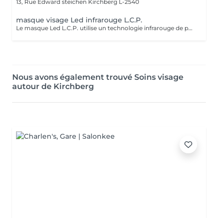
13, Rue Edward steichen
Kirchberg L-2540
masque visage Led infrarouge L.C.P.
Le masque Led L.C.P. utilise un technologie infrarouge de pointe qui stimule la vitalité et amplifie les traitements de la peau. Réduit les signes du vieillissent, aide a réduire les imperfections ,illumine la peau, aide au renouvellement cellulaire ,atténue les rougeur de la peau
Nous avons également trouvé Soins visage
autour de Kirchberg