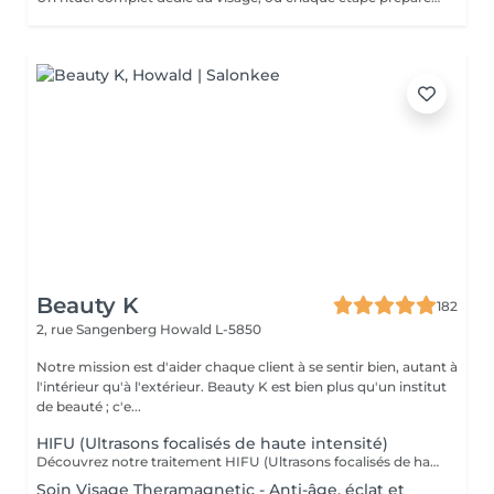
Beauty K
182
2, rue Sangenberg
Howald L-5850
Notre mission est d'aider chaque client à se sentir bien, autant à
l'intérieur qu'à l'extérieur. Beauty K est bien plus qu'un institut
de beauté ; c'e...
HIFU (Ultrasons focalisés de haute intensité)
Découvrez notre traitement HIFU (Ultrasons focalisés de haute intensité) : le soin anti-âge révolutionnaire pour visage, cou et décolleté. Commencez votre expérience par un rendez-vous d'information personnalisé, lors duquel nous analyserons ensemble la zone que vous souhaitez traiter. C'est aussi l'occasion de répondre à toutes vos questions et de vous familiariser avec les avantages de cette technologie de pointe. Notre soin HIFU est la solution idéale pour ceux qui recherchent un rajeunissement sans aiguilles ni chirurgie. Utilisant des ultrasons de haute intensité, ce traitement cible les couches profondes de la peau pour stimuler la production de collagène et d'élastine, entraînant un effet liftant et raffermissant visible. Parfait pour atténuer les signes de vieillissement tels que les rides, la perte de fermeté, et même les cicatrices sur le visage et le corps, le soin HIFU redonne à votre peau une apparence plus jeune et revitalisée. Les résultats peuvent être perceptibles dès la première séance, avec des améliorations continues au fil du temps. Transformez votre peau avec notre soin HIFU un véritable tournant dans les traitements esthétiques modernes, alliant efficacité et sécurité pour révéler votre beauté naturelle sans temps de récupération.
Soin Visage Theramagnetic - Anti-âge, éclat et