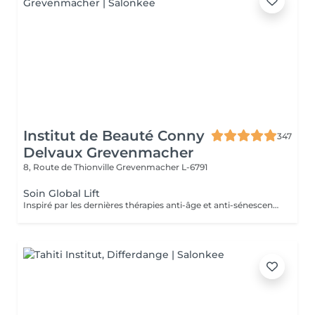
Institut de Beauté Conny
347
Delvaux Grevenmacher
8, Route de Thionville
Grevenmacher L-6791
Soin Global Lift
Inspiré par les dernières thérapies anti-âge et anti-sénescence les plus révolutionnaires, Skeyndor a créé le lifting ultime. Une nouvelle façon de comprendre les traitements de lifting cosmétique au plus profond des cellules L'objectif ultime de ces thérapies est d'améliorer la fonctionnalité cellulaire des cellules dont le métabolisme lent entraîne une perte de densité, de fermeté et d'élasticité des tissus cutanés : c'est le cas des peaux matures ou des peaux surexposées au soleil.