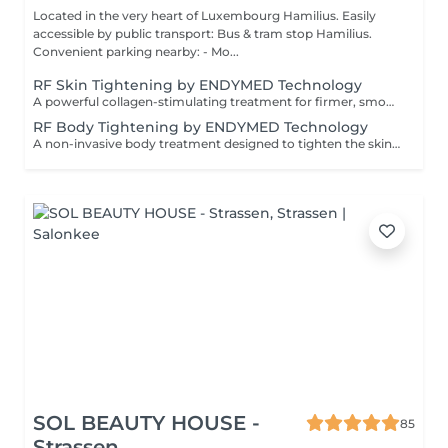
Located in the very heart of Luxembourg Hamilius. Easily
accessible by public transport: Bus & tram stop Hamilius.
Convenient parking nearby: - Mo...
RF Skin Tightening by ENDYMED Technology
A powerful collagen-stimulating treatment for firmer, smoother, and visibly rejuvenated skin. A non-invasive RadioFrequency treatment designed to tighten the skin, improve elasticity, and stimulate natural collagen production for a firmer, more lifted appearance. At GlowLab, we use the original EndyMed® system a clinically proven, medical-grade technology known for its deep, controlled dermal heating and safe, effective skin tightening results without downtime. This treatment works by delivering focused radiofrequency energy into the deeper layers of the skin, activating collagen remodeling and improving skin structure from within. AVAILABLE TREATMENT AREAS: - EYES targeted treatment for the delicate eye area to smooth fine lines and improve skin firmness. - DOUBLE CHIN improves jawline definition and reduces skin laxity in the submental area. - FACE + EYES enhances overall skin firmness, smooths texture, and softens fine lines. - FACE + EYES + NECK comprehensive lifting treatment to improve elasticity and restore a firmer, more youthful appearance. - FACE + EYES + NECK + NECKLINE full rejuvenation protocol for maximum skin tightening and overall skin quality improvement. INDICATIONS: - Loss of skin firmness and elasticity - Fine lines and early wrinkles - Mild to moderate skin laxity - Dull or tired-looking skin - Loss of definition in jawline or neck area CONTRAINDICATIONS: - Pregnancy and breastfeeding - Pacemaker or metal implants in the treatment area - Active skin infections or inflammation - Severe skin conditions - Recent aggressive aesthetic procedures AFTERCARE & RECOMMENDATIONS: - Avoid excessive heat exposure (sauna, hot baths) for 2448 hours - Keep the skin well hydrated - Use daily SPF protection - Maintain a consistent treatment schedule for best results A course of 6 sessions is recommended: the first 4 sessions performed weekly, followed by 2 sessions every 2 weeks for optimal and long-lasting results.
RF Body Tightening by ENDYMED Technology
A non-invasive body treatment designed to tighten the skin, improve elasticity, and enhance body contours using advanced radiofrequency technology. At GlowLab, we use the original EndyMed® system a clinically proven, medical-grade technology that delivers controlled thermal energy into the deeper layers of the skin, stimulating collagen production and improving skin structure from within. This treatment helps to firm the skin, improve tone, and visibly refine body contours, making it ideal for areas affected by skin laxity or loss of firmness. TREATMENT OPTIONS: - 30 minutes targeted treatment for smaller areas such as arms, inner thighs, or localized zones. - 45 minutes extended treatment for medium areas or combined zones. - 60 minutes comprehensive treatment for larger areas, including abdomen, thighs, or full contouring focus. INDICATIONS: - Loss of skin firmness and elasticity - Skin laxity (post-weight loss or postpartum) - Uneven skin texture - Decreased skin tone - Body contour refinement CONTRAINDICATIONS: - Pregnancy and breastfeeding - Pacemaker or metal implants in the treatment area - Active skin infections or inflammation - Severe skin conditions AFTERCARE & RECOMMENDATIONS: - Stay well hydrated to support metabolic processes - Avoid excessive heat exposure (sauna, hot baths) for 2448 hours - Maintain a consistent treatment schedule - Combine with a healthy lifestyle for optimal results A comfortable, no-downtime solution for firmer, smoother, and more sculpted body contours. A course of 6-8 sessions is recommended, performed weekly for optimal and long-lasting results.
SOL BEAUTY HOUSE -
85
Strassen