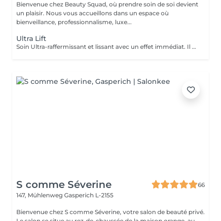
Bienvenue chez Beauty Squad, où prendre soin de soi devient
un plaisir. Nous vous accueillons dans un espace où
bienveillance, professionnalisme, luxe...
Ultra Lift
Soin Ultra-raffermissant et lissant avec un effet immédiat. Il est sur-concentré en principes actifs afin de restructurer et de donner de l'élasticité à la peau. Son effet tenseur et restructurant intensif favorise la synthèse de collagène et d'élastine en diminuant le relachement et en redonnant du volume aux tissus. Le soin idéal pour restructurer, repulper lisser et rendre de l'élasticité à la peau. 1 soin : 135€ Forfait 5 soins : 610€
S comme Séverine
66
147, Mühlenweg
Gasperich L-2155
Bienvenue chez S comme Séverine, votre salon de beauté privé.
Le salon se situe au rez-de-chaussée de la maison orange, au