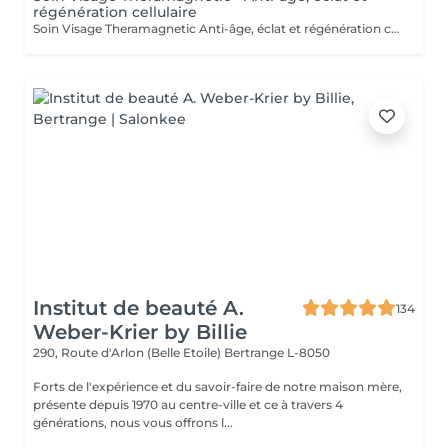
régénération cellulaire
Soin Visage Theramagnetic Anti-âge, éclat et régénération cellulaire Le Theramagnetic visage est un soin non-invasif nouvelle génération qui combine la micro-aspiration douce et les champs magnétiques pulsés à résonance stochastique (CMPS) pour redonner au visage toute sa lumière, sa fermeté et sa vitalité. Grâce à sa pièce à main spécialement conçue pour les zones délicates du visage et du cou, ce traitement stimule les fibroblastes, relance la production de collagène et d'élastine, améliore la microcirculation et facilite l'oxygénation cellulaire. Résultats : Effet liftant visible dès la première séance Peau plus lisse, plus ferme et plus lumineuse Réduction des rides, des poches et des signes de fatigue Amélioration de la texture et de l'éclat du teint Sans aiguille, sans douleur et 100 % relaxant, ce soin visage s'adresse à toutes les personnes souhaitant un effet rajeunissant naturel et durable. Recommandation : une cure de 6 séances espacées d'une semaine pour un effet régénérant profond et durable. Idéal en prévention du vieillissement ou en soin intensif.
Institut de beauté A.
134
Weber-Krier by Billie
290, Route d'Arlon (Belle Etoile)
Bertrange L-8050
Forts de l'expérience et du savoir-faire de notre maison mère,
présente depuis 1970 au centre-ville et ce à travers 4
générations, nous vous offrons l...