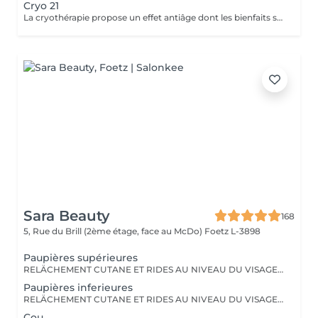
Cryo 21
La cryothérapie propose un effet antiâge dont les bienfaits sont particulièrement tangibles: Raffermissement des tissus Réduction des rides Effacement du double menton
Sara Beauty
168
5, Rue du Brill (2ème étage, face au McDo)
Foetz L-3898
Paupières supérieures
RELÄCHEMENT CUTANE ET RIDES AU NIVEAU DU VISAGE OU DU CORPS. PAS BESOIN DE PASSER PAR LA CASE CHIRURGIE POUR LES ÉLIMINER. LE PLASMA LIFT EST UNE TECHNIQUE ESTHÉTIQUE NON-INVASIVE QUI PROMET UN RAJEUNISSEMENT CUTANÉ RAPIDE ET EFFICACE.
Paupières inferieures
RELÄCHEMENT CUTANE ET RIDES AU NIVEAU DU VISAGE OU DU CORPS. PAS BESOIN DE PASSER PAR LA CASE CHIRURGIE POUR LES ÉLIMINER. LE PLASMA LIFT EST UNE TECHNIQUE ESTHÉTIQUE NON-INVASIVE QUI PROMET UN RAJEUNISSEMENT CUTANÉ RAPIDE ET EFFICACE.
Cou