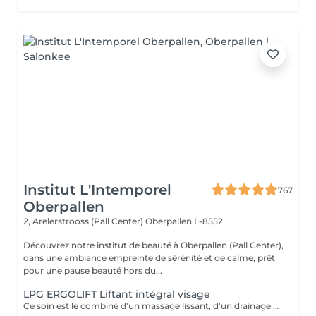
Institut L'Intemporel
767
Oberpallen
2, Arelerstrooss (Pall Center)
Oberpallen L-8552
Découvrez notre institut de beauté à Oberpallen (Pall Center),
dans une ambiance empreinte de sérénité et de calme, prêt
pour une pause beauté hors du...
LPG ERGOLIFT Liftant intégral visage
Ce soin est le combiné d'un massage lissant, d'un drainage manuel et de l'Ergolift en programme « fermeté ». Pourquoi et pour qui? Les différentes techniques travaillent les attaches musculaires pour un effet liftant, un éclat immédiat et il opère une réoxygénation des muscles ainsi qu'une amélioration de l'élasticité de la peau. Vous cherchez un soin fermeté accompagné d'une détente totale? Alors il est pour vous.