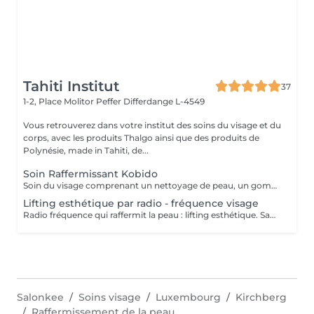
Tahiti Institut
37
1-2, Place Molitor Peffer
Differdange L-4549
Vous retrouverez dans votre institut des soins du visage et du
corps, avec les produits Thalgo ainsi que des produits de
Polynésie, made in Tahiti, de...
Soin Raffermissant Kobido
Soin du visage comprenant un nettoyage de peau, un gommage enzymatique, l'utilisation d'ultra sons, le massage raffermissant kobido, la luminothérapie esthétique et le passage d'un appareil froid pour raffermir les tissus. Le Kobido est une technique de massage facial japonaise ancestrale basée sur une alternance de mouvements rapides et profonds : lissages, pétrissages, percussions et drainages. Il agit à la fois sur la peau, les muscles et la circulation lymphatique. Ce massage vise à : - stimuler la production de collagène et d'élastine - améliorer l'oxygénation des tissus - relâcher les tensions du visage, du cou et de la mâchoire. Résultat : un visage plus tonique, plus lumineux, avec des traits visiblement détendus.
Lifting esthétique par radio - fréquence visage
Radio fréquence qui raffermit la peau : lifting esthétique. Sans chirurgie. Indolore. Améliore les contours du visage. Relance la production naturelle de fibres de votre peau. Fermeté et lissage.
Salonkee
Soins visage
Luxembourg
Kirchberg
Raffermissement de la peau