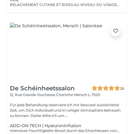
RELÄCHEMENT CUTANE ET RIDES AU NIVEAU DU VISAGE OU DU CORPS. PAS BESOIN DE PASSER PAR LA CASE CHIRURGIE POUR LES ÉLIMINER. LE PLASMA LIFT EST UNE TECHNIQUE ESTHÉTIQUE NON-INVASIVE QUI PROMET UN RAJEUNISSEMENT CUTANÉ RAPIDE ET EFFICACE.
De Schéinheetssalon
26
12, Rue Grande-Duchesse Charlotte
Mersch L-7520
Für jede Behandlung reserviere ich mir bewusst ausreichend
Zeit, um Dich individuell und in ruhiger Atmosphäre betreuen
zu können. Daher bitte ich um ...
ADD-ON TECH | HyaluronInfusion
Intensiver Feuchtigkeits-Boost durch das Einschleusen von Hyaluronsäure mittels NIederschall. Für pralle, durchfeuchtete Haut.