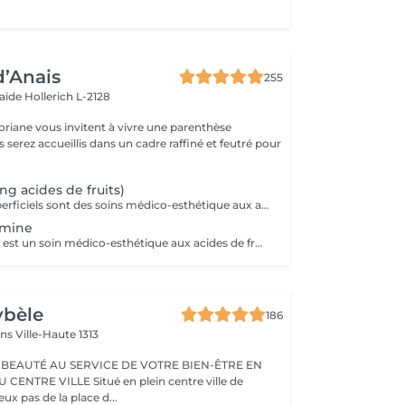
d’Anais
255
laïde
Hollerich L-2128
oriane vous invitent à vivre une parenthèse
ing acides de fruits)
Nos Peelings Superficiels sont des soins médico-esthétique aux acides de fruits qui agissent par une exfoliation chimique controlée des couches supérieurs de la peau afin de stimuler et accélérer le renouvellement cellulaire. En éliminant les cellules mortes de la surface cutanée, ce traitement permet d'unifier le teint, d'atténuer les imperfections et de redonner de l'éclat à la peau. AVANTAGES DU PEELING - Favoriser la création de collagène et d'élastine pour restaurer la fermeté et la souplesse de la peau - Réduction des rides profondes, poches et cernes - Amélioration de l'hydratation - Stimuler la microcirculation - Atténuer les rougeurs présentes - Atténuer les cicatrices d'acné - Affiner le grain de peau - Diminution des pores dilatés, points noirs, comédons - Éclat immédiat du teint PRÉCAUTIONS OBLIGATOIRES - PAS D'ÉPILATION sur la ZONE à traiter 5 jours avant - PAS DE RASAGE pour les hommes 48h avant - Irritations, rougeurs, voire légères croûtes à prévoir pendant 5 à 7 jours (peel expert) - Utilisation OBLIGATOIRE d'une crème ANTI-SOLAIRE pendant 10 jours, matin, midi, soir CONTRE-INDICATIONS - Grossesse/allaitement - Exposition solaire récente ou prévue (48h avant à 7 jours après le soin) - Traitement lourd : chimio (attendre 1 an post chimio) ou antibiotique (attendre 6 mois) - Prise d'anticoagulant, anti-inflammatoire + de 5 jours - Traitements dermatologiques en cours (type Roaccutane) - Allergie aux acides de fruits, fruits à coque ou à l'aspirine - Dermabrasion médicale - Injection de botox ou acide hyaluronique (attendre 1 mois) - Maladies auto-immunes (diabète) - Cicatrices chéloïdes
tamine
Le peeling visage est un soin médico-esthétique aux acides de fruits qui consiste à appliquer une solution exfoliante sur la peau afin de stimuler et accélérer le renouvellement cellulaire. En éliminant les cellules mortes de la surface cutanée, ce traitement permet d'unifier le teint, d'atténuer les imperfections et de redonner de l'éclat à la peau. AVANTAGES DU PEELING - Favoriser la création de collagène et d'élastine pour restaurer la fermeté et la souplesse de la peau - Réduction des rides profondes, poches et cernes - Amélioration de l'hydratation - Stimuler la microcirculation - Atténuer les rougeurs présentes - Atténuer les cicatrices d'acné - Affiner le grain de peau - Diminution des pores dilatés, points noirs, comédons - Éclat immédiat du teint PRÉCAUTIONS OBLIGATOIRES - PAS D'ÉPILATION sur la ZONE à traiter 5 jours avant - PAS DE RASAGE pour les hommes 48h avant - Irritations, rougeurs, voire légères croûtes à prévoir pendant 5 à 7 jours (peel expert) - Utilisation OBLIGATOIRE d'une crème ANTI-SOLAIRE pendant 10 jours, matin, midi, soir CONTRE-INDICATIONS - Grossesse/allaitement - Exposition solaire récente ou prévue (48h avant à 7 jours après le soin) - Traitement lourd : chimio (attendre 1 an post chimio) ou antibiotique (attendre 6 mois) - Prise d'anticoagulant, anti-inflammatoire + de 5 jours - Traitements dermatologiques en cours (type Roaccutane) - Allergie aux acides de fruits, fruits à coque ou à l'aspirine - Dermabrasion médicale - Injection de botox ou acide hyaluronique (attendre 1 mois) - Maladies auto-immunes (diabète) - Cicatrices chéloïdes
ybèle
186
ins
Ville-Haute 1313
 BEAUTÉ AU SERVICE DE VOTRE BIEN-ÊTRE EN
Situé en plein centre ville de
x pas de la place d...