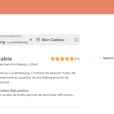
ne localisation
Bon Cadeau
erg
,
Luxembourg
Sable
Search
272
teichen
Kirchberg L-2540
auté au Luxembourg. L'institut de Beauté "Grain de
idéalement au quartier du Kirchberg proche de
e et ...
cides Naturelles
Ce traitement aux acides de fruits permet de diminuer efficacement et en profondeur les imperfections telle que les cicatrices, les boutons, les tâches pigmentaires, les rides et ridules ect. Il est parfaitement adapté à tous les types de peaux même les plus sensibles ! Ce traitement va permettre d'accélérer le renouvellement cellulaire, atténuer les signes de l'âge afin de retrouver une peau neuve et lisse ainsi qu'un teint éclatant. Il est composé de 5 formulations différentes d'acides de fruits à 30%.