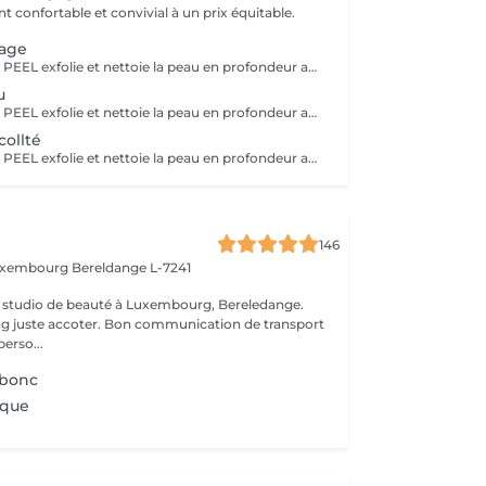
 confortable et convivial à un prix équitable.
sage
Le HOLLYWOOD PEEL exfolie et nettoie la peau en profondeur au laser pour un teint plus lisse, lumineux et des pores visiblement resserrés. La LUMINOTHÉRAPIE du visage consiste à exposer la peau à des lumières LED afin de stimuler le renouvellement cellulaire et améliorer l'éclat du teint.
u
Le HOLLYWOOD PEEL exfolie et nettoie la peau en profondeur au laser pour un teint plus lisse, lumineux et des pores visiblement resserrés. La LUMINOTHÉRAPIE du cou consiste à exposer la peau à des lumières LED afin de stimuler le renouvellement cellulaire et améliorer la texture de la peau.
ollté
Le HOLLYWOOD PEEL exfolie et nettoie la peau en profondeur au laser pour un teint plus lisse, lumineux et des pores visiblement resserrés. La LUMINOTHÉRAPIE du décolleté consiste à exposer la peau à des lumières LED afin de stimuler le renouvellement cellulaire et améliorer la texture de la peau.
146
Luxembourg
Bereldange L-7241
 studio de beauté à Luxembourg, Bereledange.
ing juste accoter. Bon communication de transport
perso...
rbonc
ique