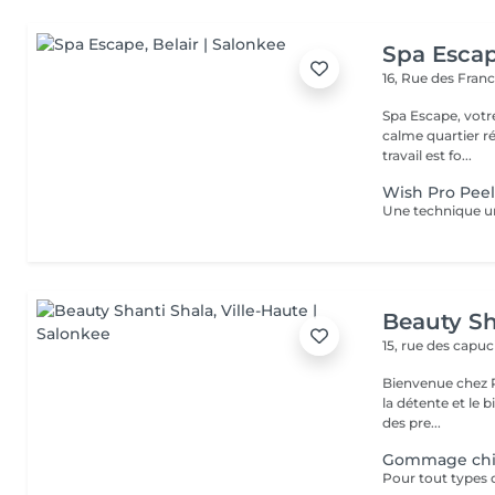
Spa Esca
16, Rue des Fran
Spa Escape, votr
calme quartier ré
travail est fo...
Wish Pro Peel
Beauty Sh
15, rue des capu
Bienvenue chez Pe
la détente et le bien-être ! Que tu recherche
des pre...
Gommage ch