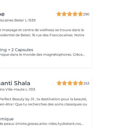
pe
290
ciscaines
Belair L-1539
e massage et centre de wellness se trouve dans le
sidentiel de Belair; 16 rue des Franciscaines. Notre
ing + 2 Capsules
Une technique unique dans le monde des magnétophores. Grâce à l'attraction des champs magnétiques encapsulés dans une mini machine tenue à la main, cette technique permet de forcer le passage des actifs cosmétiques à travers la barrière cutanée pour agir au cur des cellules. Résultat visible dès la première séance. Les capsules sont soigneusement choisies en fonction d'une consultation avec votre pour vos besoins spécifiques. Une peau d'apparence jeune sans injections !
anti Shala
253
cins
Ville-Haute L-1313
rfect Beauty by Jil , ta destination pour la beauté,
s des soins classiques ou
imique
Pour tout types de peaux (mixte,grasse,anto-rides,hydratant,rosacea,cicatrice,sensible) pas d'extraction,ni d'epilation visage avant. Il faut éviter le soleil les 2 semaines après le traitement. Cure de 4 soins pour un meilleur resultat. Un soin tout les 2 semaines = 390 aulieu de 440,20, y compris 2 cremes pour soin à domicile,si la facture est réglée au 1ier rv.