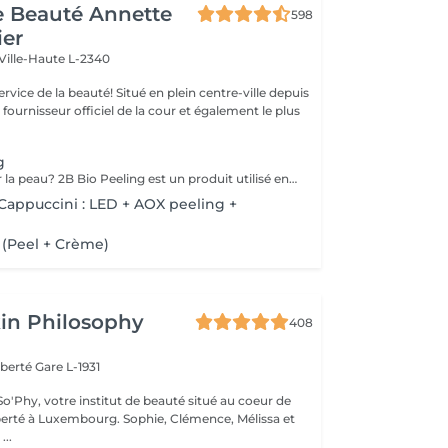
de Beauté Annette
598
ier
Ville-Haute L-2340
uté! Situé en plein centre-ville depuis
st fournisseur officiel de la cour et également le plus
g
Envie de changer la peau? 2B Bio Peeling est un produit utilisé en micro-dermabrasion manuelle (sans utilisation d'appareillages). Cette méthode d'abrasion de la surface de l'épiderme vise à éliminer les cellules mortes qui forment la couche cornée. Contrairement à d'autres traitements-peelings qui ne travaillent qu'en surface, 2B Bio Peeling déclenche le processus d'exfoliation de l'intérieur. Votre peau est purifiée en profondeur, le métabolisme cellulaire est réactivé, les pores dilatés sont resserrés et la pigmentation est réduite. Un résultat éblouissant qui vous illumine immédiatement.
appuccini : LED + AOX peeling +
 (Peel + Crème)
in Philosophy
408
iberté
Gare L-1931
o'Phy, votre institut de beauté situé au coeur de
mbourg. Sophie, Clémence, Mélissa et
...