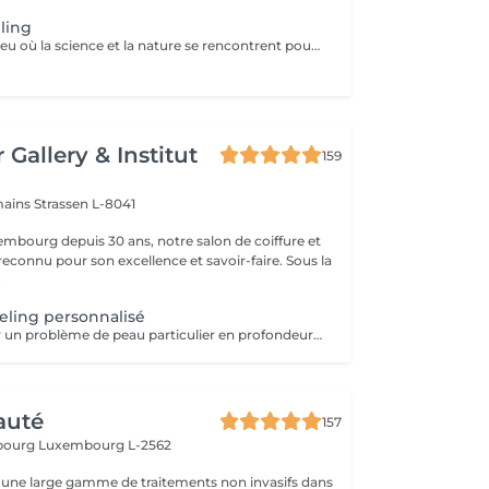
ling
Bio phyto est le lieu où la science et la nature se rencontrent pour créer des produits aux qualités uniques et aux résultats exceptionnels. Le Peeling profond est un complexe botanique et acide salicylique hautement purifiant, oxygénant, coup d'éclat immédiat. Pour tous types de peau, efficace sur les pores dilatés, impuretés et imperfections, tâches pigmentaires, hyper kératinisation, excès de sébum et aux peaux affectées par le tabac. Immédiatement après le soin, la peau parait radieuse, dynamique et revitalisée. Les systèmes de défense naturels de la peau sont restaurés et renforcés contre d'autres dommages car ce soin agit fortement sur le renouvellement cellulaire.
 Gallery & Institut
159
mains
Strassen L-8041
mbourg depuis 30 ans, notre salon de coiffure et
reconnu pour son excellence et savoir-faire. Sous la
.
eling personnalisé
Permet de traiter un problème de peau particulier en profondeur par exfoliation, sans traumatisme important pour la peau. Avec quatre produits domicile. Fréquence toutes les deux semaines. Exposition au soleil interdite sans protection pendant la durée du traitement. Tous nos soins et traitements sont mixtes hommes et femmes. Les traitements en cure sont valables six mois. Sur conseil de votre esthéticienne, des combinaisons de soins et de traitements sont possibles, afin d'obtenir un résultat optimal. Attention certain traitements nécessitent des explications préalables ainsi qu'une commande spécifique des coffrets et de soins personnalisés.
auté
157
sbourg
Luxembourg L-2562
une large gamme de traitements non invasifs dans