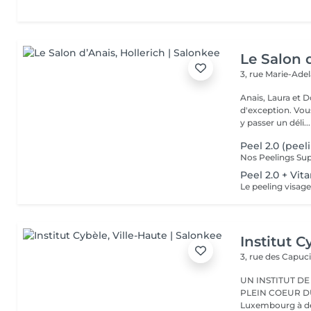
Le Salon 
3, rue Marie-Ade
Anais, Laura et D
d'exception. Vous serez accueillis dans un cadre raffiné et feutré pour
y passer un déli...
Peel 2.0 (peel
Peel 2.0 + Vi
Institut C
3, rue des Capuc
UN INSTITUT DE
PLEIN COEUR DU CENTRE VILLE 
Luxembourg à deu