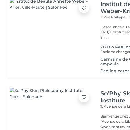
Institut 
Weber-Kr
1, Rue Philippe II
L'excellence au service de la bea
1970, l'institut e
an...
2B Bio Peelin
Germaine de C
ampoule
Peeling corps
So'Phy Sk
Institute
7, Avenue de la L
Bienvenue chez S
l'Avenue de la Liberté à Luxe
Gwen sont ravies 