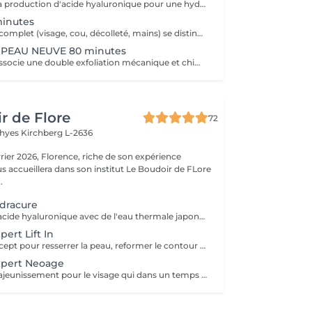
Ce soin stimule la production d'acide hyaluronique pour une hydratation intense, redonnant à la peau un aspect repulpé et lissé tout en la protégeant des agressions extérieures et du vieillissement cutané.
minutes
Ce soin anti-âge complet (visage, cou, décolleté, mains) se distingue par sa combinaison unique d'exfoliations, de stimulation cellulaire mécanique et de manoeuvres facialistes exclusives. Il uniformise et illumine le teint, tout en liftant et redessinant les contours du visage. En comblant visiblement les rides et en renforçant la fermeté de la peau, ce soin révèle un épiderme plus lisse, lifté et rajeuni.
PEAU NEUVE 80 minutes
Ce soin avancé associe une double exfoliation mécanique et chimique du visage et du cou, permettant un nettoyage en profondeur de l'épiderme. Il favorise l'élimination des toxines et stimule le renouvellement cellulaire pour retrouver une peau saine, uniforme et lumineuse.
r de Flore
72
Thyes
Kirchberg L-2636
riche de son expérience
s accueillera dans son institut Le Boudoir de FLore
.
dracure
En conjuguant l'acide hyaluronique avec de l'eau thermale japonaise provenant d'une source volcanique, cette gamme nourrit, répare et protège la peau. Ce soin donne une hydratation intense et immédiate avec un résultat de longue durée. Recommandé à tout âge.
ert Lift In
Un nouveau concept pour resserrer la peau, reformer le contour du visage grâce à V-matrix innovant. V-matrix : un complexe d'une grande efficacité, qui se compose d'oligosaccharides et un peptide biomoléculaire. Soin exceptionnel anti-âge, liftant, raffermissant et repulpant qui renforce les contours du visage. Ce soin comprend le massage japonais Kobido. Age recommandé : 35+
xpert Neoage
Programme de rajeunissement pour le visage qui dans un temps record procure une peau lisse et une expression du visage plus détendue. Ce soin travaille sur les rides dynamiques et statiques, ainsi la peau est plus ferme. Age recommandé : 30+