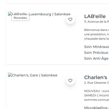
LAB'eille
Nouveau
11, Avenue de la
Bienvenue dans 
une prestation, n'hésite
chaussée dans la 
Soin Minérau
Soin Précieux
Soin Anti-Âge
Charlen's
2, Rue Glesener
G
NOUVEAU : ouver
SAMEDI L'incontournable institut de beauté à Luxembourg. Nous
sommes connues 
Microblading 