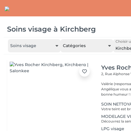
Soins visage
à
Kirchberg
Choisir u
Soins visage
Catégories
Kirchb
Yves Roch
2, Rue Alphonse
Valérie (responsa
Angélique vous a
b
SOIN NETTOYA
MODELAGE VISA
LPG visage