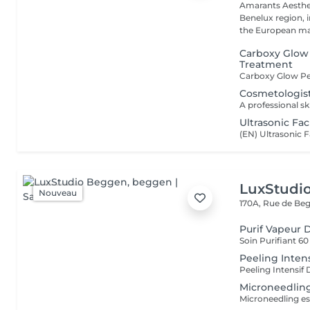
Amarants Aesthet
Benelux region, 
the European mar
Carboxy Glow
Treatment
Cosmetologist
Ultrasonic Fac
LuxStudi
Nouveau
170A, Rue de B
Purif Vapeur 
Peeling Intens
Microneedlin