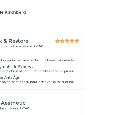
de Kirchberg
x & Restore
1
efontaine
Luxembourg L-1341
Découvrez l'équilibre parfait entre soin du cuir chevelu et détente du haut du corps. Ce rituel bien-être associe un Head Spa de 60 minutes à un Massage Dos & Épaules Office Syndrome de 30 minutes pour relâcher les tensions, apaiser l'esprit et procurer une profonde sensation de bien-être. Comprend : Head Spa 60 min Massage Dos & Épaules Office Syndrome 30 min
Lymphatic Express
Un soin du visage rafraîchissant conçu pour celles et ceux qui souhaitent obtenir des résultats visibles en peu de temps. Nettoyage, exfoliation et soins ciblés contribuent à révéler un teint frais, lumineux et revitalisé. Un drainage lymphatique du visage peut être intégré sur demande.
ge Anti-Âge
Un soin du visage revitalisant conçu pour nettoyer, exfolier et nourrir la peau tout en favorisant un teint frais et éclatant. Associant des produits de soin soigneusement sélectionnés à des techniques de massage relaxantes du visage, ce traitement laisse la peau douce, rafraîchie et parfaitement soignée.
Aesthetic
n
luxembourg L-1140