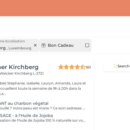
ne localisation
Bon Cadeau
erg
,
Luxembourg
er Kirchberg
Search
961
 Weicker
Kirchberg L-2721
ble) Stéphanie, Isabelle, Lauryn, Amanda, Laura et
ccueillent toute la semaine de 9h à 20h dans la
onne humeur ! La...
NT au charbon végétal
Votre teint est brouillé ? Votre peau est mixte ? Ce soin sadresse à vous. Votre peau est nettoyée par une exfoliation douce, sous vapeur, complétée par une extraction des comédons. Pour finir, lapplication dun masque purifie la zone médiane (front, nez, menton), et hydrate le reste de votre visage. Detoxifié et hydraté, votre visage retrouve un teint unifié et lumineux. Bénéfices : Detoxifié et hydraté, votre visage retrouve un teint unifié et lumineux.
GE - à l'Huile de Jojoba
Découvrez la sensation de l'huile de Jojoba 100 % naturelle sur votre peau. Nourrie, votre peau retrouve tout son confort. Libéré de ses tensions grâce aux mains habiles de notre esthéticienne, votre visage est détendu. Bénéfices : Nourrie, votre peau retrouve tout son confort.