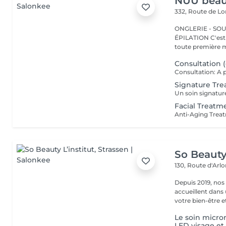
NUU beaut
332, Route de 
ONGLERIE - SOUR
ÉPILATION C'est ici que tout a commencé. Depuis 2022, Merl est la
toute première m
Consultation (
Signature Tre
Facial Treatm
So Beauty 
130, Route d'Arl
Depuis 2019, nos
accueillent dans
votre bien-être et 
Le soin micr
LED visage et