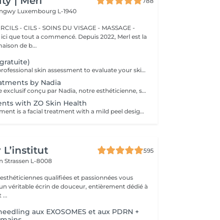
y | Merl
788
Longwy
Luxembourg L-1940
CILS - CILS - SOINS DU VISAGE - MASSAGE -
aison de b...
gratuite)
Consultation: A professional skin assessment to evaluate your skin condition, discuss your concerns, and recommend the most suitable treatments and home care routine. Consultation&First Procedure: A professional skin assessment to evaluate your skin condition, discuss your concerns, and recommend the most suitable treatments and home care routine. Followed by a customised treatment designed to address your skin's immediate needs. The price will depend on the type of procedure.
atments by Nadia
Un soin signature exclusif conçu par Nadia, notre esthéticienne, spécialement dédié aux zones délicates du contour des yeux et du cou. Ce traitement procure une hydratation intense et améliore l'élasticité de la peau, contribuant à restaurer sa fermeté, sa souplesse et un aspect visiblement plus frais et revitalisé. Le soin aide à atténuer l'apparence des ridules, apporte un léger effet éclaircissant au contour des yeux et offre un effet liftant naturel pour un regard reposé et une apparence plus jeune. Une autre option associe ce soin intensif hydratant pour les yeux et le cou à un soin complet du visage, pour une expérience de beauté encore plus complète et des résultats optimaux.
ents with ZO Skin Health
Anti-Aging Treatment is a facial treatment with a mild peel designed to restore hydration, smooth dry, rough texture, soften lines and strengthen skin to prevent future aging and skin damage. Redness Treatment is a facial treatment with a mild peel designed to calm skin and minimize symptoms associated with red, sensitized skin, including rosacea. Ultra Hydration Treatment is a facial treatment with a mild peel designed to soothe skin and restore hydration in dry, dehydrated skin. Skin Brightening Treatment is a facial treatment with a mild peel designed to target mild discoloration and restore a more even skin tone. Acne + Oil Control Treatment is a facial treatment with a mild peel to decongest pores, absorb excess surface oil, target blemishes and prevent future breakouts. Enzyme Facial Treatment is a gentle, effective facial treatment with enzymatic exfoliation to revive dull skin, replenish hydration, soothe skin and restore healthy skin barrier to strengthen skin. Stimulator Peel is the perfect lunchtime peel, gentle enough for all skin types. An effective blend of AHAs provide immediately healthier, glowing skin with no downtime. Added antioxidants and anti-irritants neutralize free radicals and calm the skin.
L’institut
595
on
Strassen L-8008
 esthéticiennes qualifiées et passionnées vous
 un véritable écrin de douceur, entièrement dédié à
...
oneedling aux EXOSOMES et aux PDRN +
 mains.