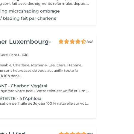
Nos microblading sont fait avec des pigments reformulés depuis la loi du 4 janvier 2022 faites nous confiance nous travaillons avec les meilleures marques sur le marché ne vous inquiétez pas pour la couleur et technique on regardera ensemble sur place :) l'épilation au fil est incluse
ding microshading ombrage
/ blading fait par charlene
her Luxembourg-
848
 Gare
Gare L-1610
nsable, Charlene, Romane, Lea, Clara, Hanane,
e sont heureuses de vous accueillir toute la
à 18h dans...
NT - Charbon Végétal
Ce soin purifie et hydrate votre peau. Votre teint est unifié et lumineux, grâce à l' alliance du Charbon Végétal et de l'édulis
ENTE - à l'Aphloïa
Découvrez la sensation de lhuile de Jojoba 100 % naturelle sur votre peau. Nourrie, votre peau retrouve tout son confort. Libéré de ses tensions grâce aux mains habiles de notre esthéticienne, votre visage est détendu. Bénéfices : Nourrie, votre peau retrouve tout son confort.