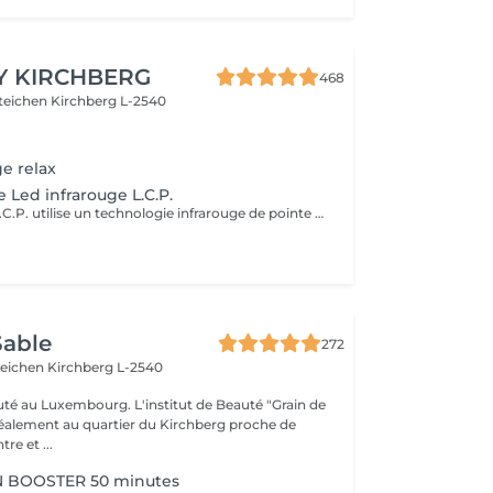
Y KIRCHBERG
468
steichen
Kirchberg L-2540
e relax
 Led infrarouge L.C.P.
Le masque Led L.C.P. utilise un technologie infrarouge de pointe qui stimule la vitalité et amplifie les traitements de la peau. Réduit les signes du vieillissent, aide a réduire les imperfections ,illumine la peau, aide au renouvellement cellulaire ,atténue les rougeur de la peau
Sable
272
teichen
Kirchberg L-2540
auté au Luxembourg. L'institut de Beauté "Grain de
idéalement au quartier du Kirchberg proche de
e et ...
 BOOSTER 50 minutes