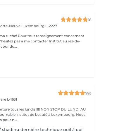
18
 Porte-Neuve
Luxembourg L-2227
ma ruche! Pour tout renseignement concernant
z pas à me contacter Institut au rez-de-
cour du...
x
993
are L-1631
ture tous les lundis !!!! NON STOP DU LUNDI AU
pour n...
/ shading dernière technique poil à poil