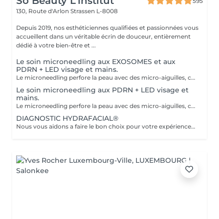
So Beauty L’institut
595
130, Route d'Arlon
Strassen L-8008
Depuis 2019, nos esthéticiennes qualifiées et passionnées vous
accueillent dans un véritable écrin de douceur, entièrement
dédié à votre bien-être et ...
Le soin microneedling aux EXOSOMES et aux
PDRN + LED visage et mains.
Le microneedling perfore la peau avec des micro-aiguilles, créant des micro-canaux qui permettent à un sérum actif (PDRN ou exosomes) de pénétrer en profondeur dans le derme. C'est ce qu'on appelle un soin « biostimulateur » : on ne remplit pas, on stimule la peau pour qu'elle se régénère elle-même. L'association des exosomes et du PDRN (Polydésoxyribonucléotide) est une révolution anti-âge. Il représente le protocole de régénération cutanée le plus avancé en médecine esthétique. Cette synergie permet de stimuler le renouvellement cellulaire de façon accélérée, d'atténuer les cicatrices et de lifter le teint sans chirurgie. C'est une synergie régénératrice puissante, ces deux actifs maximisent la réparation tissulaire et l'éclat du teint. Idéale pour les peaux: matures , avec des dommages solaires importants, des cicatrices, une perte de fermeté. Soin plus puissant que le PDRN . Pour optimiser les effets du soin, nous appliquerons la lumière LED sur le visage. Profitez, également, d'un traitement anti-âge à la lumière Led pour les mains.
Le soin microneedling aux PDRN + LED visage et
mains.
Le microneedling perfore la peau avec des micro-aiguilles, créant des micro-canaux qui permettent à un sérum actif (PDRN ou exosomes) de pénétrer en profondeur dans le derme. C'est ce qu'on appelle un soin « biostimulateur » : on ne remplit pas, on stimule la peau pour qu'elle se régénère elle-même. Tandis que le sérum PDRN pénètre profondément pour stimuler la réparation cellulaire, accélérer la cicatrisation et booster la production de collagène. Pour optimiser les effets du soin, nous appliquerons la lumière LED sur le visage. Profitez, également, d'un traitement anti-âge à la lumière Led pour les mains.
DIAGNOSTIC HYDRAFACIAL®
Nous vous aidons a faire le bon choix pour votre expérience HYDRAFACIAL®