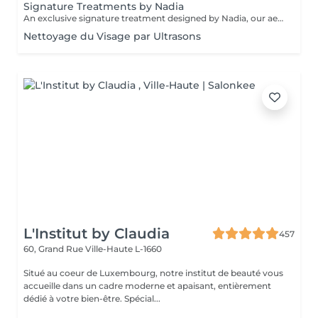
Signature Treatments by Nadia
An exclusive signature treatment designed by Nadia, our aesthetician, for the delicate eye and neck area. It delivers intensive hydration and improves skin elasticity, helping to restore firmness, smoothness, and a visibly refreshed appearance. The treatment helps reduce the appearance of fine lines, provides a gentle brightening effect around the eyes, and creates a natural lifting result for a more rested and youthful look. Another combination is eye- and neck-intensive hydration with a full facial treatment. This combination is ideal for clients seeking full-face care and an instantly refreshed, healthy look.
Nettoyage du Visage par Ultrasons
L'Institut by Claudia
457
60, Grand Rue
Ville-Haute L-1660
Situé au coeur de Luxembourg, notre institut de beauté vous
accueille dans un cadre moderne et apaisant, entièrement
dédié à votre bien-être. Spécial...