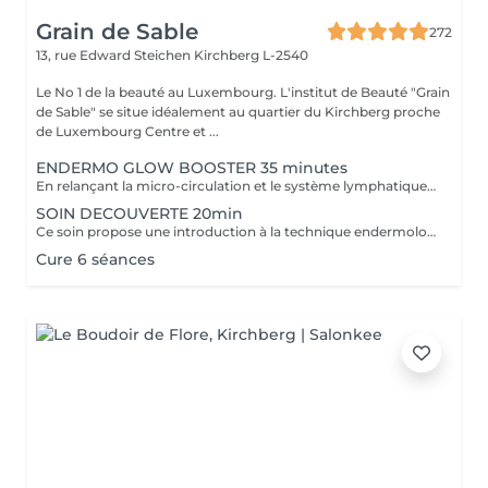
Grain de Sable
272
13, rue Edward Steichen
Kirchberg L-2540
Le No 1 de la beauté au Luxembourg. L'institut de Beauté "Grain
de Sable" se situe idéalement au quartier du Kirchberg proche
de Luxembourg Centre et ...
ENDERMO GLOW BOOSTER 35 minutes
En relançant la micro-circulation et le système lymphatique (élimination des toxines), ce soin permet de lisser les traits de fatigue, d'atténuer les poches et cernes et de retrouver un teint éclatant.
SOIN DECOUVERTE 20min
Ce soin propose une introduction à la technique endermologie tout en relançant la microcirculation pour booster l'éclat du visage.
Cure 6 séances