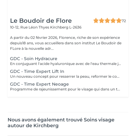
Le Boudoir de Flore
72
10-12, Rue Léon Thyes
Kirchberg L-2636
A partir du 02 février 2026, Florence, riche de son expérience
depuis18 ans, vous accueillera dans son institut Le Boudoir de
FLore à la nouvelle adr...
GDC - Soin Hydracure
En conjuguant l'acide hyaluronique avec de l'eau thermale japonaise provenant d'une source volcanique, cette gamme nourrit, répare et protège la peau. Ce soin donne une hydratation intense et immédiate avec un résultat de longue durée. Recommandé à tout âge.
GDC - Time Expert Lift In
Un nouveau concept pour resserrer la peau, reformer le contour du visage grâce à V-matrix innovant. V-matrix : un complexe d'une grande efficacité, qui se compose d'oligosaccharides et un peptide biomoléculaire. Soin exceptionnel anti-âge, liftant, raffermissant et repulpant qui renforce les contours du visage. Ce soin comprend le massage japonais Kobido. Age recommandé : 35+
GDC - Time Expert Neoage
Programme de rajeunissement pour le visage qui dans un temps record procure une peau lisse et une expression du visage plus détendue. Ce soin travaille sur les rides dynamiques et statiques, ainsi la peau est plus ferme. Age recommandé : 30+
Nous avons également trouvé Soins visage
autour de Kirchberg