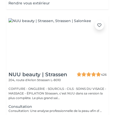
Rendre vous extérieur
NUU beauty | Strassen
426
204, route d'Arlon
Strassen L-8010
COIFFURE - ONGLERIE - SOURCILS - CILS · SOINS DU VISAGE -
MASSAGE - ÉPILATION Strassen, c'est NUU dans sa version la
plus complète. Le plus grand sal...
Consultation
Consultation: Une analyse professionnelle de la peau afin d'évaluer son état, de discuter de vos préoccupations et de recommander les traitements ainsi que la routine de soins à domicile les plus adaptés. Consultation & Premier Soin: Une analyse professionnelle de la peau afin d'évaluer son état, de discuter de vos préoccupations et de recommander les traitements ainsi que la routine de soins à domicile les plus adaptés. Suivie d'un soin personnalisé conçu pour répondre aux besoins immédiats de votre peau. Le prix dépendra du type de procédure réalisée.