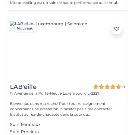
Microneedling est un soin de haute performance qui stimule naturellement la régénération cellulaire grâce à de micro-perforations contrôlées dans la peau. Ce processus active la production de collagène et d'élastine, améliorant visiblement la texture, la fermeté et la luminosité du visage. Indications principales du Microneedling : Acné & cicatrices d'acné réduit les marques, resserre les pores et lisse la surface cutanée. Taches pigmentaires & teint irrégulier atténue les taches brunes, le teint terne et uniformise la peau. Mélasma aide à contrôler l'hyperpigmentation hormonale grâce à une régulation douce de la mélanine. Effet Lifting naturel raffermit la peau et redéfinit les contours du visage sans chirurgie. Hydratation profonde améliore la pénétration des actifs hydratants et repulpe la peau. Uniformisation du teint stimule le renouvellement cellulaire et illumine le visage. Cicatrices & vergetures lisse les irrégularités et régénère les tissus abîmés. Régulation hormonale cutanée équilibre la production de sébum et réduit les imperfections liées aux variations hormonales. Stimulation de la pousse des poils / sourcils / barbe active la microcirculation et renforce les follicules pileux. Autres bienfaits : Rajeunissement global du visage, cou et décolleté Réduction des rides fines et ridules Amélioration de la fermeté et de l'élasticité Optimisation de l'absorption des sérums et principes actifs Peau visiblement plus douce, lumineuse et tonifiée Pourquoi choisir le Microneedling chez Lux Studio ? Chez Lux Studio Esthétique Avancée, nous utilisons des serums professionnels stériles adaptés à chaque besoin : anti-âge, hydratant, éclaircissant, anti-acné, réparateur ou stimulateur capillaire. Le soin est réalisé avec précision et suivi d'un masque apaisant et LED chromothérapie pour optimiser les résultats et minimiser les rougeurs. Durée & Résultats : Durée du soin : 60 à 90 minutes Résultats visibles dès la première séance, cumulatif après 3 à 6 traitements selon l'objectif. Contre-indications : Grossesse, allaitement, traitement anticoagulant, herpès actif, plaies ouvertes ou maladies de peau non stabilisées.
Nouveau
LAB'eille
18
11, Avenue de la Porte-Neuve
Luxembourg L-2227
Bienvenue dans ma ruche! Pour tout renseignement
concernant une prestation, n'hésitez pas à me contacter
Institut au rez-de-chaussée dans la cour du...
Soin Minéraux
Soin Précieux