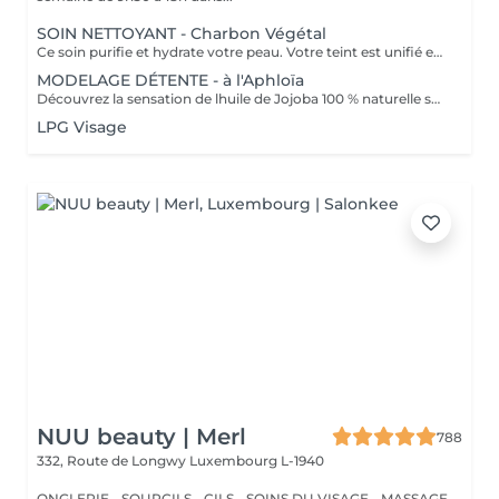
SOIN NETTOYANT - Charbon Végétal
Ce soin purifie et hydrate votre peau. Votre teint est unifié et lumineux, grâce à l' alliance du Charbon Végétal et de l'édulis
MODELAGE DÉTENTE - à l'Aphloïa
Découvrez la sensation de lhuile de Jojoba 100 % naturelle sur votre peau. Nourrie, votre peau retrouve tout son confort. Libéré de ses tensions grâce aux mains habiles de notre esthéticienne, votre visage est détendu. Bénéfices : Nourrie, votre peau retrouve tout son confort.
LPG Visage
NUU beauty | Merl
788
332, Route de Longwy
Luxembourg L-1940
ONGLERIE - SOURCILS - CILS - SOINS DU VISAGE - MASSAGE -