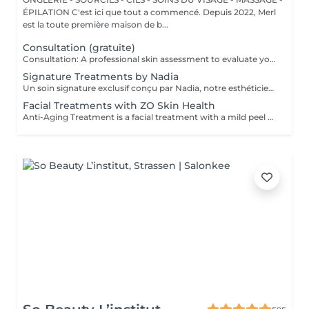
ÉPILATION C'est ici que tout a commencé. Depuis 2022, Merl
est la toute première maison de b...
Consultation (gratuite)
Consultation: A professional skin assessment to evaluate your skin condition, discuss your concerns, and recommend the most suitable treatments and home care routine. Consultation&First Procedure: A professional skin assessment to evaluate your skin condition, discuss your concerns, and recommend the most suitable treatments and home care routine. Followed by a customised treatment designed to address your skin's immediate needs. The price will depend on the type of procedure.
Signature Treatments by Nadia
Un soin signature exclusif conçu par Nadia, notre esthéticienne, spécialement dédié aux zones délicates du contour des yeux et du cou. Ce traitement procure une hydratation intense et améliore l'élasticité de la peau, contribuant à restaurer sa fermeté, sa souplesse et un aspect visiblement plus frais et revitalisé. Le soin aide à atténuer l'apparence des ridules, apporte un léger effet éclaircissant au contour des yeux et offre un effet liftant naturel pour un regard reposé et une apparence plus jeune. Une autre option associe ce soin intensif hydratant pour les yeux et le cou à un soin complet du visage, pour une expérience de beauté encore plus complète et des résultats optimaux.
Facial Treatments with ZO Skin Health
Anti-Aging Treatment is a facial treatment with a mild peel designed to restore hydration, smooth dry, rough texture, soften lines and strengthen skin to prevent future aging and skin damage. Redness Treatment is a facial treatment with a mild peel designed to calm skin and minimize symptoms associated with red, sensitized skin, including rosacea. Ultra Hydration Treatment is a facial treatment with a mild peel designed to soothe skin and restore hydration in dry, dehydrated skin. Skin Brightening Treatment is a facial treatment with a mild peel designed to target mild discoloration and restore a more even skin tone. Acne + Oil Control Treatment is a facial treatment with a mild peel to decongest pores, absorb excess surface oil, target blemishes and prevent future breakouts. Enzyme Facial Treatment is a gentle, effective facial treatment with enzymatic exfoliation to revive dull skin, replenish hydration, soothe skin and restore healthy skin barrier to strengthen skin. Stimulator Peel is the perfect lunchtime peel, gentle enough for all skin types. An effective blend of AHAs provide immediately healthier, glowing skin with no downtime. Added antioxidants and anti-irritants neutralize free radicals and calm the skin.