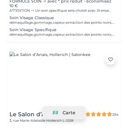
FORMULE SOIN -> avec * prix reduit - économisez
10 €
ATTENTION -> Un soin specifique sera choisit avec Jil ensemble au moment du soin. Selon le soin appliqué, le prix va biensûr être adapté. Le soin va être adapter selon le type de peau. démaquillage, gommage, vapeur, extraction des points noirs, desinfection, massage et masque.
Soin Visage Classique
démaquillage,gommage,vapeur,extraction des points noirs,desinfection,massage et masque crème. Le soin va être adapter selon le type de peau.
Soin Visage Specifique
démaquillage,gommage,vapeur,extraction des points noirs,desinfection,massage et masque pélliculable, plâtre, moussant, tissu ou gelée. Le soin va être adapter selon le type de peau.
Carte
Le Salon d’Anais
254
3, rue Marie-Adelaïde
Hollerich L-2128