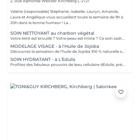
2, Rue Alphonse Weicker
Kirchberg L-2721
Valérie (responsable) Stéphanie, Isabelle, Lauryn, Amanda,
Laura et Angélique vous accueillent toute la semaine de 9h à
20h dans la bonne humeur ! La...
SOIN NETTOYANT au charbon végétal
Votre teint est brouillé ? Votre peau est mixte ? Ce soin sadresse à vous. Votre peau est nettoyée par une exfoliation douce, sous vapeur, complétée par une extraction des comédons. Pour finir, lapplication dun masque purifie la zone médiane (front, nez, menton), et hydrate le reste de votre visage. Detoxifié et hydraté, votre visage retrouve un teint unifié et lumineux. Bénéfices : Detoxifié et hydraté, votre visage retrouve un teint unifié et lumineux.
MODELAGE VISAGE - à l'Huile de Jojoba
Découvrez la sensation de l'huile de Jojoba 100 % naturelle sur votre peau. Nourrie, votre peau retrouve tout son confort. Libéré de ses tensions grâce aux mains habiles de notre esthéticienne, votre visage est détendu. Bénéfices : Nourrie, votre peau retrouve tout son confort.
SOIN HYDRATANT - à L'Edulis
Profitez des fabuleux pouvoirs de leau cellulaire dEdulis, précieuse source dhydratation continue. Après la brumisation du Sérum concentré en eau cellulaire, le Masque Crème ressourçant se transforme en une texture soyeuse qui fond sur votre peau sous le délicat modelage de notre esthéticienne. Bénéfices : Gorgée deau, votre peau retrouve douceur, souplesse et éclat. Retrouvez le confort dune peau hydratée en continu.