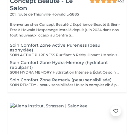
Concept Beauté - Le
452
Salon
201, route de Thionville
Howald L-5885
Bienvenue chez Concept Beauté L'Expérience Beauté & Bien-
Être à Howald Hesperange Installé depuis juin 2024 dans nos
tout nouveaux locaux au Centre S...
Soin Comfort Zone Active Pureness (peau
asphyxiée)
SOIN ACTIVE PURENESS Purifiant & Rééquilibrant Un soin spécifique profond qui désincruste et libère la peau de toutes ses impuretés. Grâce à l'action combinée des exfoliants et des extraits naturels purifiants, il aide à désobstruer les pores, réduire l'excès de sébum et retrouver un teint plus net et équilibré. Idéal pour retrouver une peau fraîche et matifiée, tout en douceur. SOINS DU VISAGE COMFORT ZONE Nos soins du visage utilisent les produits de la marque Comfort Zone, une référence en cosmétique professionnelle alliant science, nature et innovation. Formulés avec des ingrédients d'origine naturelle, sans silicones, parabènes ni huiles minérales, ces soins sont conçus pour respecter l'équilibre de la peau tout en offrant des résultats visibles et durables. Chaque soin est un véritable rituel de bien-être et d'efficacité, adapté aux besoins spécifiques de votre peau.
Soin Comfort Zone Hydra-Memory (hydratant
repulpant)
SOIN HYDRA MEMORY Hydratation Intense & Éclat Ce soin booste l'hydratation et recharge la peau en eau grâce à l'acide hyaluronique et aux extraits naturels hydratants. Sa texture fraîche et ultra-sensorielle désaltère immédiatement la peau et lui redonne souplesse, douceur et éclat. Parfait pour les peaux déshydratées ou fatiguées, en quête de confort et de fraîcheur. SOINS DU VISAGE COMFORT ZONE Nos soins du visage utilisent les produits de la marque Comfort Zone, une référence en cosmétique professionnelle alliant science, nature et innovation. Formulés avec des ingrédients d'origine naturelle, sans silicones, parabènes ni huiles minérales, ces soins sont conçus pour respecter l'équilibre de la peau tout en offrant des résultats visibles et durables. Chaque soin est un véritable rituel de bien-être et d'efficacité, adapté aux besoins spécifiques de votre peau.
Soin Comfort Zone Remedy (peau sensibilisée)
SOIN REMEDY - peaux sensibilisées Un soin complet ciblé pour tous les âges et tous les types de peau. Le point commun ? Une peau sensibilisée, fragilisée et inconfortable. Apaiser, calmer et soulager la peau des inflammations, tel est l'objectif de ce soin qui renforce la barrière protectrice de la peau pour lui apporter sérénité et confort. SOINS DU VISAGE COMFORT ZONE Nos soins du visage utilisent les produits de la marque Comfort Zone, une référence en cosmétique professionnelle alliant science, nature et innovation. Formulés avec des ingrédients d'origine naturelle, sans silicones, parabènes ni huiles minérales, ces soins sont conçus pour respecter l'équilibre de la peau tout en offrant des résultats visibles et durables. Chaque soin est un véritable rituel de bien-être et d'efficacité, adapté aux besoins spécifiques de votre peau.