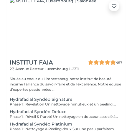
INSTITUT FAIA
457
27, Avenue Pasteur
Luxembourg L-2311
Située au coeur du Limpertsberg, notre institut de beauté
incarne l'alliance du savoir-faire et de l'excellence. Notre équipe
d'expertes passionnées ...
Hydrafacial Syndéo Signature
Phase 1 : Révélation Un nettoyage minutieux et un peeling doux libèrent la peau des impuretés, cellules mortes et excès de sébum. La peau respire à nouveau et retrouve sa douceur naturelle. Phase 2 : Purification & Hydratation La technologie brevetée Vortex-Fusion® aspire délicatement les impuretés tout en infusant des actifs hydratants puissants. Les pores sont nettoyés, la peau est fraîche, repulpée et lumineuse. Phase 3 : Régénération & Éclat Des sérums concentrés en antioxydants, peptides et acide hyaluronique réparent, protègent et revitalisent la peau. Le teint s'illumine, la texture s'affine et l'éclat est instantané. Résultat : Une peau nette, hydratée et rayonnante dès la première séance sans irritation, sans temps d'arrêt, simplement sublime.
Hydrafacial Syndéo Deluxe
Phase 1 : Réveil & Pureté Un nettoyage en douceur associé à un peeling délicat réveille l'éclat naturel de la peau, la libérant des impuretés et des cellules ternes. Phase 2 : Extraction & Hydratation La technologie brevetée Vortex-Fusion® purifie les pores tout en infusant des actifs hautement hydratants. La peau est fraîche, lisse et repulpée. Phase 3 : Régénération sur mesure Des sérums concentrés en antioxydants, peptides et acide hyaluronique régénèrent la peau tandis qu'un booster premium et la lumière LED viennent personnaliser le soin selon vos besoins spécifiques. Résultat : Une peau éclatante, détoxifiée et lumineuse dès la première séance, le glow Faia dans toute sa splendeur.
Hydrafacial Syndéo Platinium
Phase 1 : Nettoyage & Peeling doux Sur une peau parfaitement démaquillée, un nettoyage délicat élimine impuretés, excès de sébum et cellules mortes. Un peeling léger à base d'acides salicylique et glycolique désincruste les pores en profondeur et aide à prévenir les imperfections. Phase 2 : Extraction & Hydratation Grâce à la technologie brevetée Vortex-Fusion®, une aspiration douce retire points noirs et comédons tout en infusant des actifs hautement hydratants. La peau est instantanément plus nette, repulpée et éclatante. Phase 3 : Infusion, Protection & Détox Des sérums riches en antioxydants, peptides et acide hyaluronique régénèrent la peau, favorisant détoxification et rajeunissement cellulaire. Un drainage lymphatique complète le soin stimulant ainsi la circulation pour un effet détoxifiant et une peau visiblement revitalisée. Résultat : Une peau fraîche, lumineuse et parfaitement hydratée, sans rougeur, sans temps d'arrêt, simplement éclatante.