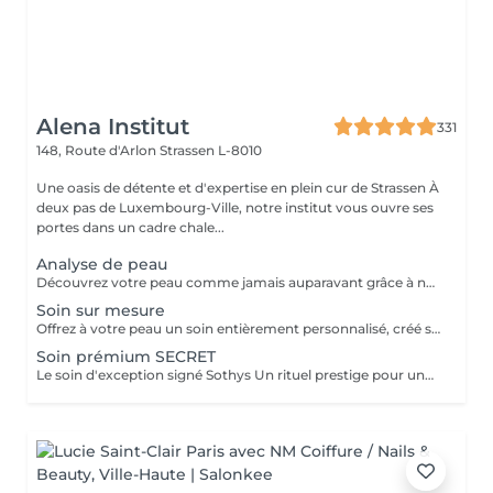
Alena Institut
331
148, Route d'Arlon
Strassen L-8010
Une oasis de détente et d'expertise en plein cur de Strassen À
deux pas de Luxembourg-Ville, notre institut vous ouvre ses
portes dans un cadre chale...
Analyse de peau
Découvrez votre peau comme jamais auparavant grâce à notre diagnostic cutané avancé. À l'aide d'un analyseur professionnel et de l'oeil expert de votre esthéticienne, nous évaluons différents paramètres essentiels tels que l'hydratation, le sébum, la profondeur des rides , l'état de votre barrière cutané et beaucoup d'autre mesures afin d'obtenir une vision précise de l'état de votre peau. Cette analyse nous permet de cibler vos besoins réels et de vous orienter vers les soins et les produits les plus adaptés pour optimiser vos résultats. Un véritable point de départ pour construire une routine beauté efficace et personnalisée. Diagnostic offert lorsqu'il est réalisé dans le cadre d'un soin ou à l'achat de produits.
Soin sur mesure
Offrez à votre peau un soin entièrement personnalisé, créé sur mesure par votre experte Sothys selon ses besoins du moment. Grâce à un analyseur professionnel et à l'il expert de votre esthéticienne, nous évaluons différents paramètres essentiels : hydratation, sébum, profondeur des rides, état de la barrière cutanée et bien d'autres mesures. Ce diagnostic précis permet d'identifier les besoins réels de votre peau et d'adapter chaque étape du soin : nettoyage profond, exfoliation ciblée, modelage expert, masque haute performance et sélection d'actifs Sothys selon votre objectif hydratation, éclat, apaisement, anti-âge ou pureté. Un seul soin, des milliers de possibilités, pour rééquilibrer votre peau et révéler un teint plus lumineux, plus lisse et plus uniforme dès la première séance. Un véritable point de départ pour construire une routine beauté efficace, avec des soins et des produits parfaitement adaptés à votre peau.
Soin prémium SECRET
Le soin d'exception signé Sothys Un rituel prestige pour une transformation visible de la peau et une expérience sensorielle incomparable. Ce soin d'exception combine des manoeuvres expertes Sothys, des textures nobles, un double modelage visage sur-mesure et un masque haute performance pour lisser, repulper et illuminer intensément la peau. Grâce à une séquence unique de gestes précis et enveloppants, le Rituel Secret offre un moment de lâcher-prise total et des résultats visibles dès la première séance : peau éclatante, lissée, revitalisée et profondément nourrie. Un soin rare, élégant, pensé pour les clientes exigeantes qui recherchent : - une expérience prémium, - des résultats anti-âge visibles rapidement, - un moment d'exception, hors du temps, réservé aux instituts experts Sothys.