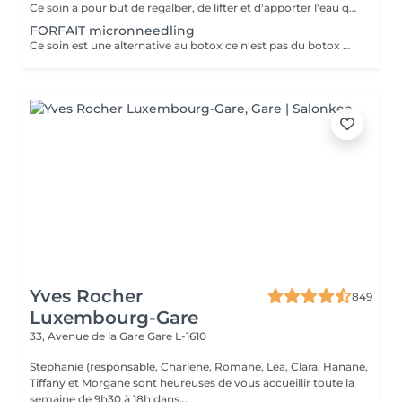
Ce soin a pour but de regalber, de lifter et d'apporter l'eau que la peau a besoin ! Chez nous, Ce soin est combiné avec la dermabrasion pour avoir de vrais résultats ! Il dure 1h30 N'hésitez pas à nous demander conseil à l'institut nous sommes à votre disposition :)
FORFAIT micronneedling
Ce soin est une alternative au botox ce n'est pas du botox mais les résultats sont incroyable votre peau est véritablement lissée ! un substrat de la toxine botulique. Agissant sur la contraction des muscles du visage, c'est une alternative connue au BOTOX
Yves Rocher
849
Luxembourg-Gare
33, Avenue de la Gare
Gare L-1610
Stephanie (responsable, Charlene, Romane, Lea, Clara, Hanane,
Tiffany et Morgane sont heureuses de vous accueillir toute la
semaine de 9h30 à 18h dans...