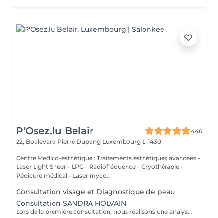
P'Osez.lu Belair
446
22, Boulevard Pierre Dupong
Luxembourg L-1430
Centre Medico-esthétique : Traitements esthétiques avancées -
Laser Light Sheer - LPG - Radiofréquence - Cryothérapie -
Pédicure médical - Laser myco...
Consultation visage et Diagnostique de peau
Consultation SANDRA HOLVAIN
Lors de la première consultation, nous réalisons une analyse personnalisée de votre peau et de votre routine cosmétique. Nous définissons ensuite un plan de traitement sur mesure, adapté à vos besoins et à vos objectifs.