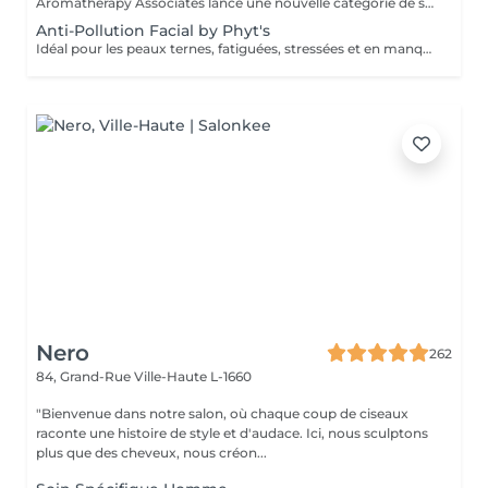
Aromatherapy Associates lance une nouvelle catégorie de soins pour la peau qui répond de manière unique aux besoins de l'esprit et de la peau. La formule contient un complexe spécial d'huiles essentielles, de plantes actives et de technologie Skin Stress Relief. S'appuyant sur près de 40 ans d'expertise en matière de spa et d'aromathérapie et bien connue pour ses produits optimisés et axés sur les résultats, cette expérience est conçue pour soutenir les défenses naturelles de la peau et combattre le stress d'un mode de vie trépidant. Idéal pour les personnes à la peau sèche ou sensible.
Anti-Pollution Facial by Phyt's
Idéal pour les peaux ternes, fatiguées, stressées et en manque d'éclat , ce soin va revitaliser votre peau, booster son eclat et il est également un très bon préventif anti âge. Ce soin commence par un rafraîchissement stimulant des pieds pour favoriser la circulation sanguine et la relaxation.
Nero
262
84, Grand-Rue
Ville-Haute L-1660
"Bienvenue dans notre salon, où chaque coup de ciseaux
raconte une histoire de style et d'audace. Ici, nous sculptons
plus que des cheveux, nous créon...