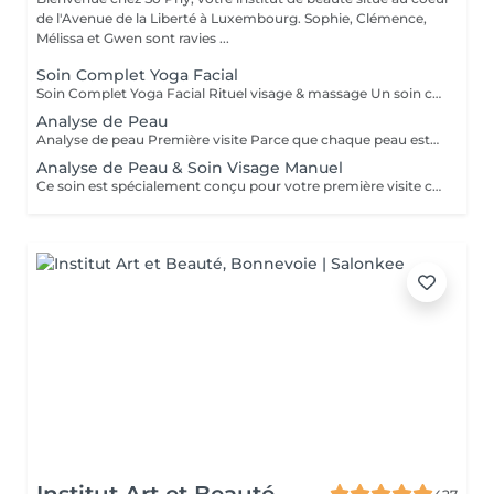
de l'Avenue de la Liberté à Luxembourg. Sophie, Clémence,
Mélissa et Gwen sont ravies ...
Soin Complet Yoga Facial
Soin Complet Yoga Facial Rituel visage & massage Un soin complet qui associe les étapes essentielles d'un soin du visage à la puissance du Massage Yoga Facial. Après un nettoyage en profondeur, une exfoliation et un travail ciblé de la peau, le massage vient stimuler les muscles, relancer les circulations et relâcher les tensions du visage. Ce rituel se poursuit par l'application de soins adaptés afin d'hydrater, rééquilibrer et révéler l'éclat naturel de votre peau. Le visage paraît plus lisse, plus lumineux et naturellement redessiné. Un soin idéal pour celles et ceux qui souhaitent allier efficacité, relaxation et résultats visibles. Comme chaque soin chez So'Phy, le protocole est adapté en fonction des besoins de votre peau.
Analyse de Peau
Analyse de peau Première visite Parce que chaque peau est unique, toute première visite commence par une analyse approfondie. Ce diagnostic permet de comprendre l'état de votre peau, ses besoins réels et les déséquilibres éventuels, afin d'adapter votre soin de manière précise et personnalisée. À l'aide d'un appareil de diagnostic et de l'expertise de votre Skin Coach, nous prenons le temps d'observer, d'échanger et de vous guider vers les solutions les plus adaptées. Ce premier rendez-vous est une étape essentielle pour vous offrir des soins réellement efficaces et des résultats durables.
Analyse de Peau & Soin Visage Manuel
Ce soin est spécialement conçu pour votre première visite chez So’Phy. Il débute par une analyse approfondie de votre peau afin de comprendre ses besoins réels et d’identifier les déséquilibres éventuels. Le soin du visage est ensuite entièrement personnalisé et réalisé exclusivement avec des techniques manuelles, adaptées à votre peau et aux résultats souhaités. Chaque étape est pensée pour rééquilibrer la peau, relancer les fonctions naturelles et offrir un moment de détente profonde. Ce premier rendez-vous vous permet de bénéficier d’un soin ciblé, de conseils personnalisés et d’une prise en charge complète.