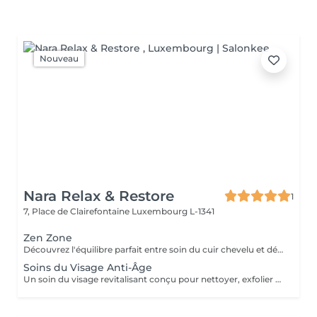
Nouveau
Nara Relax & Restore
1
7, Place de Clairefontaine
Luxembourg L-1341
Zen Zone
Découvrez l'équilibre parfait entre soin du cuir chevelu et détente du haut du corps. Ce rituel bien-être associe un Head Spa de 60 minutes à un Massage Dos & Épaules Office Syndrome de 30 minutes pour relâcher les tensions, apaiser l'esprit et procurer une profonde sensation de bien-être. Comprend : Head Spa 60 min Massage Dos & Épaules Office Syndrome 30 min
Soins du Visage Anti-Âge
Un soin du visage revitalisant conçu pour nettoyer, exfolier et nourrir la peau tout en favorisant un teint frais et éclatant. Associant des produits de soin soigneusement sélectionnés à des techniques de massage relaxantes du visage, ce traitement laisse la peau douce, rafraîchie et parfaitement soignée.