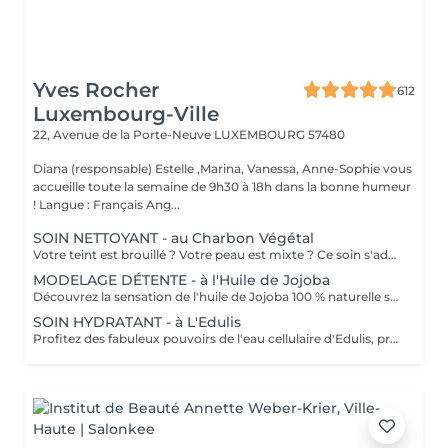
Yves Rocher
612
Luxembourg-Ville
22, Avenue de la Porte-Neuve
LUXEMBOURG 57480
Diana (responsable) Estelle ,Marina, Vanessa, Anne-Sophie vous
accueille toute la semaine de 9h30 à 18h dans la bonne humeur
! Langue : Français Ang...
SOIN NETTOYANT - au Charbon Végétal
Votre teint est brouillé ? Votre peau est mixte ? Ce soin s'adresse à vous. Votre peau est nettoyée par une exfoliation douce, sous vapeur, complétée par une extraction des comédons. Pour finir, l'application d'un masque purifie la zone médiane (front, nez, menton), et hydrate le reste de votre visage. Bénéfices : Detoxifié et hydraté, votre visage retrouve un teint unifié, frais et lumineux.
MODELAGE DÉTENTE - à l'Huile de Jojoba
Découvrez la sensation de l'huile de Jojoba 100 % naturelle sur votre peau. Nourrie, votre peau retrouve tout son confort. Libéré de ses tensions grâce aux mains habiles de notre esthéticienne, votre visage est détendu. Bénéfices : Nourrie, votre peau retrouve tout son confort.
SOIN HYDRATANT - à L'Edulis
Profitez des fabuleux pouvoirs de l'eau cellulaire d'Edulis, précieuse source d'hydratation continue. Après la brumisation du Sérum concentré en eau cellulaire, le Masque Crème ressourçant se transforme en une texture soyeuse qui fond sur votre peau sous le délicat modelage de notre esthéticienne. Bénéfices : Gorgée d'eau, votre peau retrouve douceur, souplesse et éclat. Retrouvez le confort dune peau hydratée en continu.