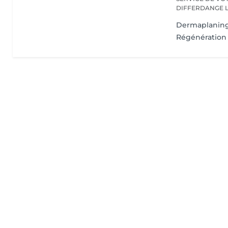
D
Dermaplanin
Régénération 