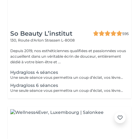
So Beauty L’institut
595
130, Route d'Arlon
Strassen L-8008
Depuis 2019, nos esthéticiennes qualifiées et passionnées vous
accueillent dans un véritable écrin de douceur, entièrement
dédié à votre bien-être et ...
Hydragloss 4 séances
Une seule séance vous permettra un coup d’éclat, vos lèvres seront plus confortables, plus lisses, repulpées avec un peu plus de volume. Pour un résultat durable, l’idéal est de faire ce soin sous forme de cure de 4 à 10 séances. Vos lèvres seront hydratées, libérées de l’inconfort de la sécheresse.
Hydragloss 6 séances
Une seule séance vous permettra un coup d’éclat, vos lèvres seront plus confortables, plus lisses, repulpées avec un peu plus de volume. Pour un résultat durable, l’idéal est de faire ce soin sous forme de cure de 4 à 10 séances.