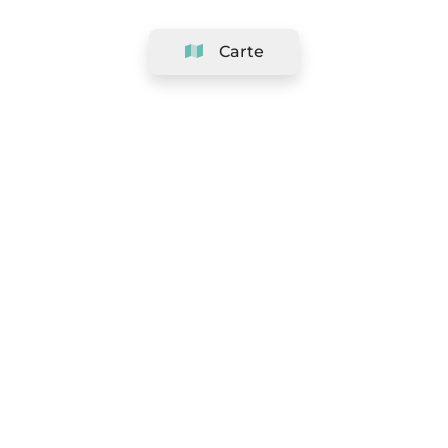
Carte
Société
Support
Équipe
&
Carrières
Référencer votre salon
Légal
Exercer le droit de rétractation
Conditions Générales