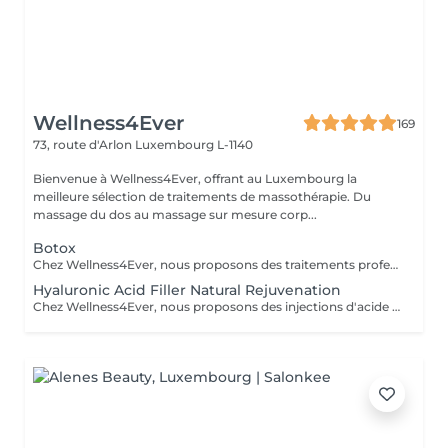
Wellness4Ever
169
73, route d'Arlon
Luxembourg L-1140
Bienvenue à Wellness4Ever, offrant au Luxembourg la
meilleure sélection de traitements de massothérapie. Du
massage du dos au massage sur mesure corp...
Botox
Chez Wellness4Ever, nous proposons des traitements professionnels de Botox, exclusivement réalisés par un médecin spécialisé afin de garantir une expertise et une prise en charge optimale. Nos séances de Botox permettent de lisser les rides du front, les pattes d'oie et les rides du lion, offrant un résultat naturel qui sublime votre visage. L'intervention est rapide, nécessite peu de temps de récupération et est effectuée avec précision.
Hyaluronic Acid Filler Natural Rejuvenation
Chez Wellness4Ever, nous proposons des injections d'acide hyaluronique (fillers), réalisées exclusivement par un médecin spécialisé afin de restaurer les volumes, lisser les rides et sublimer les contours du visage. Ce traitement non chirurgical permet de rajeunir efficacement les lèvres, les pommettes, les sillons nasogéniens et l'ovale du visage, offrant un résultat naturel et harmonieux. La procédure est rapide, peu invasive et procure une amélioration immédiate et durable.