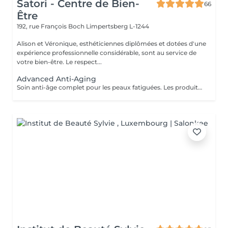
Satori - Centre de Bien-
66
Être
192, rue François Boch
Limpertsberg L-1244
Alison et Véronique, esthéticiennes diplômées et dotées d'une
expérience professionnelle considérable, sont au service de
votre bien-être. Le respect...
Advanced Anti-Aging
Soin anti-âge complet pour les peaux fatiguées. Les produits pénètrent en profondeur grâce au Sono Lifter (ultrasons). Il permet de lutter contre les rides et les cicatrices d'acné. L'Oxy Booster rafraîchit la peau et atténue les signes de fatigue, même au niveau du contour des yeux, pour un regard illuminé.