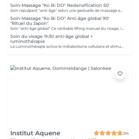
Soin-Massage "Ko Bi DO" Redensification 50'
Soin repulpant "anti-âge" selon une gestuelle de massage active : le Ko-Bi-Do. Véritable lifting naturel du visage inspiré d'un rituel japonais associé à notre principe de Dermaponcture pour lisser efficacement les traits et tonifier le cou. Durant ce soin, nous utiliserons les produits spécifiques aux besoin de votre peau.
Soin-Massage "Ko Bi DO" Anti-âge global 90'
"Rituel du Japon"
Soin "anti-âge global" Ce véritable lifting manuel du visage, inspiré du massage japonais "Ko Bi Do"est associé à complexe anti-âge unique. vous retrouvez une peau tonifiée lissée et repulpée. et associés d'un masque aux vertus régénérantes, agit en profondeur sur les rides, la fermeté, les taches pigmentaires et l'éclat, et insiste sur le contour des yeux, la bouche, le décolleté. Vous retrouvé
Soin du visage 1h30 anti-âge global +
luminothérapie
La Luminothérapie active le métabolisme cellulaire et stimule la production de collagène et d'élastine. Au l des séances, la peau retrouve élasticité et éclat, les cicatrices s'atténuent, l'acné guérit. Le résultat est visible très rapidement. Les résultats attendus peuvent varier en fonction de chaque individu. Des études montrent en effet que la peau semble plus jeune et les rides plus atténuées dès la première utilisation de cette technologie. La lumière LED bleue est particulièrement efficace pour prévenir les éruptions cutanées puisqu'elle détruit les bactéries responsables de l'acné directement dans le derme. C'est scientifiquement prouvé !
Institut Aquene
214