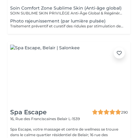
Soin Comfort Zone Sublime Skin (Anti-âge global)
SOIN SUBLIME SKIN PRIVILÈGE Anti-Âge Global & Régénérant Le soin d'excellence pour une peau sublimée ! Ce protocole complet associe les technologies anti-âge les plus avancées et des techniques de massage profondes pour un effet lifting et raffermissant immédiat. Il agit sur la perte de volume, les rides et le relâchement cutané pour une peau redensifiée, éclatante et plus jeune. SOINS DU VISAGE COMFORT ZONE Nos soins du visage utilisent les produits de la marque Comfort Zone, une référence en cosmétique professionnelle alliant science, nature et innovation. Formulés avec des ingrédients d'origine naturelle, sans silicones, parabènes ni huiles minérales, ces soins sont conçus pour respecter l'équilibre de la peau tout en offrant des résultats visibles et durables. Chaque soin est un véritable rituel de bien-être et d'efficacité, adapté aux besoins spécifiques de votre peau.
Photo rajeunissement (par lumière pulsée)
Traitement préventif et curatif des ridules par stimulation des fibroblastes présents dans le derme.
Spa Escape
290
16, Rue des Franciscaines
Belair L-1539
Spa Escape, votre massage et centre de wellness se trouve
dans le calme quartier résidentiel de Belair; 16 rue des