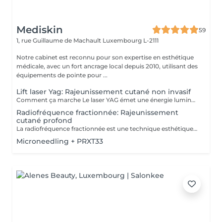
Mediskin
59
1, rue Guillaume de Machault
Luxembourg L-2111
Notre cabinet est reconnu pour son expertise en esthétique
médicale, avec un fort ancrage local depuis 2010, utilisant des
équipements de pointe pour ...
Lift laser Yag: Rajeunissement cutané non invasif
Comment ça marche Le laser YAG émet une énergie lumineuse concentrée qui chauffe les couches profondes de la peau, stimulant ainsi la production de collagène. Cela aide à raffermir la peau et à améliorer sa texture et sa fermeté. Longueur d'onde : Fonctionne à une longueur d'onde de 1064 nm Avantages Non invasif: Pas de chirurgie ni d'incisions nécessaires. Temps de récupération minimal: La plupart des gens peuvent reprendre leurs activités normales immédiatement. Efficace: Réduit l'apparence des rides, des ridules et du relâchement cutané. Sûr: Généralement considéré comme sûr avec un faible risque de complications. Détails de la procédure Préparation: Évitez l'exposition au soleil avant le traitement. Pendant la procédure: La zone à traiter est nettoyée. Le laser YAG est passé sur la peau, délivrant de l'énergie de manière contrôlée. Après le traitement: Quelques rougeurs ou gonflements peuvent survenir, mais ils disparaissent généralement en quelques jours. Récupération Soins immédiats: Évitez l'exposition directe au soleil et utilisez un écran solaire pendant quelques semaines. Résultats à long terme: Les résultats complets peuvent prendre plusieurs mois car la production de collagène continue.
Radiofréquence fractionnée: Rajeunissement
cutané profond
La radiofréquence fractionnée est une technique esthétique qui utilise des ondes électromagnétiques pour chauffer les couches profondes de la peau. Cela stimule la production de collagène et raffermit la peau, améliorant ainsi sa texture et réduisant les signes de vieillissement. Avantages : -Raffermissement de la peau. -Réduction des rides et des cicatrices. -Amélioration de la texture de la peau. Adaptabilité : -La radiofréquence fractionnée est adaptée pour tous les types de peaux Complément de Soin: - Pour optimiser les résultats du soin et limiter l'éviction sociale, une séance de luminothérapie est incluse. Celle-ci aide à réduire les inflammations, stimuler la production de collagène et améliorer la cicatrisation de la peau. Contre-indications : -Déconseillé aux femmes enceintes ou allaitantes. Lors de la première séance, nous établirons ensemble vos objectifs et déterminerons le type de soin le plus adapté à votre peau. Pour toute question, contactez-nous ou réservez un rendez-vous conseil gratuit.
Microneedling + PRXT33