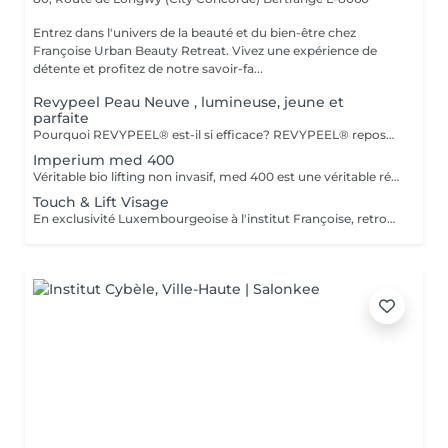
Entrez dans l'univers de la beauté et du bien-être chez
Françoise Urban Beauty Retreat. Vivez une expérience de
détente et profitez de notre savoir-fa...
Revypeel Peau Neuve , lumineuse, jeune et
parfaite
Pourquoi REVYPEEL® est-il si efficace? REVYPEEL® repose sur une combinaison exclusive de trois acides aux actions complémentaires : Des Résultats Visibles et Durables Effet "peau neuve" : Exfoliation contrôlée pour une texture affínée, un teint éclatant et uniformisé. Anti-âge : Stimulation de la production de collagène pour une peau ferme et repulpée. Anti-imperfections : Réduction des rides, cicatrices d'acné et pores dilatés. Éclaircissant : Diminution des taches pigmentaires et prévention des récidives. 3. Adapté à Tous les Types de Peau , REVYPEEL® s'adapte à chaque besoin : Version LOW : Pour une exfoliation douce, idéale pour les peaux sensibles ou en entretien. 4. Sécurité et Confort Contrôle optimal :pas de risques d'irritation ou de rougeurs. Contrairement aux peelings agressifs, REVYPEEL® offre une récupération rapide
Imperium med 400
Véritable bio lifting non invasif, med 400 est une véritable révolution dans le domaine de l'esthétique. Combinant la diathermologie et la diathermo-concentration, cette technique va complètement régénérer la peau, raffermir les muscles faciaux, vascularisé les tissus profonds, ré oxygéner les tissus du visage, traiter le relâchement, les rides faciales et le cou. Le traitement va débarrasser la peau de toutes ses impuretés. Puis,la sonophorèse, innovation agissant comme une mésothérapie sans aiguilles, va permettre la pénétration de tous les actifs. Les résultats sont visibles dès la première séance. Cure de 6 soins - Prix 1100
Touch & Lift Visage
En exclusivité Luxembourgeoise à l'institut Françoise, retrouvez la solution naturelle, non invasive et efficace pour répondre à votre souhait de rajeunissement durable. Le visage, l'ovale et le cou sont redessinés et retrouvent leur tonicité, les rides et plis s'atténuent, le regard retrouve sa luminosité. Les résultats sont visibles dès la première séance. Chaque traitement doit être fait tous les deux mois. Cure de 3 Soins - Prix 1029 Cure de 5 Soins - Prix 1560