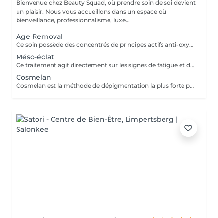
Bienvenue chez Beauty Squad, où prendre soin de soi devient
un plaisir. Nous vous accueillons dans un espace où
bienveillance, professionnalisme, luxe...
Age Removal
Ce soin possède des concentrés de principes actifs anti-oxydants et anti-rides. la formule concentrée de celui-ci prévient le vieillissement en procurant une hydratation et une régénération longue durée pour tous les types de rides, rides d'expression et les rides de gravité. La peau devient visiblement plus jeune, plus lisse, plus élastique et plus ferme. 1 soin : 135€ forfait 5 soins 610€
Méso-éclat
Ce traitement agit directement sur les signes de fatigue et de vieillissement de la peau, c'est un soin anti-âge puissant. Son action vise à favoriser les mécanismes de défense de l'organisme et le renouvellement cellulaire. Les rides et les imperfections de la peau sont éliminées et la peau récupère progressivement un aspect éclatant. 1 séance : 165€ Forfait 5 séances : 745€
Cosmelan
Cosmelan est la méthode de dépigmentation la plus forte permettant d'éliminer intégralement les taches les plus sévères et les resistances et évite leur réapparition. Il peut également être utilisé pour de l'anti-age Ce traitement unifie alors le teint et augmente l'éclat de la peau. Prix sur devis uniquement, merci de nous contacter :)