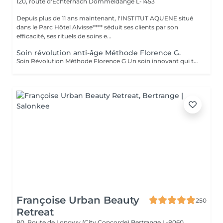
120, route d'Echternach
Dommeldange L-1453
Depuis plus de 11 ans maintenant, l'INSTITUT AQUENE situé
dans le Parc Hôtel Alvisse**** séduit ses clients par son
efficacité, ses rituels de soins e...
Soin révolution anti-âge Méthode Florence G.
Soin Révolution Méthode Florence G Un soin innovant qui transforme visiblement la qualité de la peau. Le Soin Révolution de la méthode Florence G est un protocole hautement technologique et manuel et 100 % naturel combinant des techniques exclusives de stimulation tissulaire, d'oxygénation cutanée et de remodelage facial. Ce soin nouvelle génération agit en profondeur pour relancer les fonctions naturelles de la peau, améliorer son aspect global et lui redonner toute sa vitalité sans l'abimer, sans douleur et sans éviction sociale. Les bénéfices du soin: - Lisse immédiatement les rides et ridules - Raffermit et redessine les contours du visage - Booste l'éclat et l'oxygénation - Réduit visiblement les signes de fatigue - Améliore la texture de la peau Les effets du soin vont s'accentuer encore pendant 3 à 4 semaines. C'est également un soin fantastique pour travailler les cicatrices (du corps également), les peaux atopiques, vergetures blanches ou violacées. AUCUNE ÉPILATION VISAGE NE POURRA ÊTRE FAITE PENDANT LE SOIN.
Françoise Urban Beauty
250
Retreat
80, Route de Longwy (City Concorde)
Bertrange L-8060