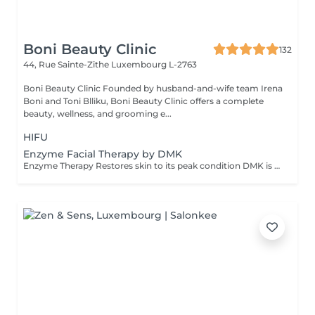
Boni Beauty Clinic
132
44, Rue Sainte-Zithe
Luxembourg L-2763
Boni Beauty Clinic Founded by husband-and-wife team Irena
Boni and Toni Blliku, Boni Beauty Clinic offers a complete
beauty, wellness, and grooming e...
HIFU
Enzyme Facial Therapy by DMK
Enzyme Therapy Restores skin to its peak condition DMK is the only company in the world to utilize the beneficial effects of transfer-messenger enzymes. Enzymes are living substances that regulate health and work with certain minerals in the body to form a natural system of antioxidants that fight corrosive free radicals. Properly formulated, they can remove dead protein, toxins, and other effluvia from the epidermis using a process called 'reverse osmosis.' DMK Enzyme Treatments work with the skin. The enzymes aim to strengthen the structural integrity of the skin to create a healthy environment for cells to live and thrive. Thérapie enzymatique Restaure la peau à son état optimal DMK est la seule entreprise au monde à utiliser les effets bénéfiques des enzymes de transfert de messagers. Les enzymes sont des substances vivantes qui régulent la santé et travaillent avec certains minéraux du corps pour former un système naturel d'antioxydants qui combattent les radicaux libres corrosifs. Correctement formulés, ils peuvent éliminer les protéines mortes, les toxines et autres effluves de l'épiderme grâce à un processus appelé « osmose inverse ». Les traitements enzymatiques DMK agissent avec la peau. Les enzymes visent à renforcer l'intégrité structurelle de la peau afin de créer un environnement sain permettant aux cellules de vivre et de se développer.