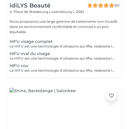
idiLYS Beauté
157
4, Place de Strasbourg
Luxembourg L-2562
Nous proposons une large gamme de traitements non invasifs
dans un environnement confortable et convivial à un prix
équitable.
HIFU visage complet
Le HIFU est une technologie d'ultrasons qui lifte, redessine les contours du visage et raffermit la peau en ciblant les couches profondes pour un effet anti-âge. La LUMINOTHÉRAPIE du visage consiste à exposer la peau à des lumières LED afin de stimuler le renouvellement cellulaire et améliorer l'éclat du teint.
HIFU oval du visage
Le HIFU est une technologie d'ultrasons qui lifte, redessine les contours du visage et raffermit la peau en ciblant les couches profondes pour un effet anti-âge.
HIFU cou
Le HIFU est une technologie d'ultrasons qui lifte, redessine les contours du visage et raffermit la peau en ciblant les couches profondes pour un effet anti-âge. La LUMINOTHÉRAPIE du cou consiste à exposer la peau à des lumières LED afin de stimuler le renouvellement cellulaire et améliorer la texture de la peau.