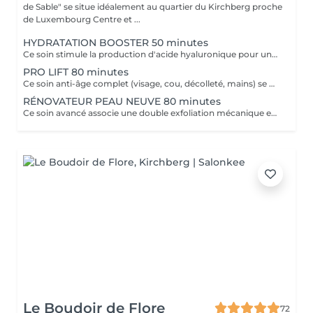
de Sable" se situe idéalement au quartier du Kirchberg proche
de Luxembourg Centre et ...
HYDRATATION BOOSTER 50 minutes
Ce soin stimule la production d'acide hyaluronique pour une hydratation intense, redonnant à la peau un aspect repulpé et lissé tout en la protégeant des agressions extérieures et du vieillissement cutané.
PRO LIFT 80 minutes
Ce soin anti-âge complet (visage, cou, décolleté, mains) se distingue par sa combinaison unique d'exfoliations, de stimulation cellulaire mécanique et de manoeuvres facialistes exclusives. Il uniformise et illumine le teint, tout en liftant et redessinant les contours du visage. En comblant visiblement les rides et en renforçant la fermeté de la peau, ce soin révèle un épiderme plus lisse, lifté et rajeuni.
RÉNOVATEUR PEAU NEUVE 80 minutes
Ce soin avancé associe une double exfoliation mécanique et chimique du visage et du cou, permettant un nettoyage en profondeur de l'épiderme. Il favorise l'élimination des toxines et stimule le renouvellement cellulaire pour retrouver une peau saine, uniforme et lumineuse.
Le Boudoir de Flore
72