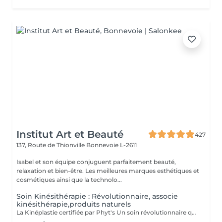
Institut Art et Beauté
427
137, Route de Thionville
Bonnevoie L-2611
Isabel et son équipe conjuguent parfaitement beauté,
relaxation et bien-être. Les meilleures marques esthétiques et
cosmétiques ainsi que la technolo...
Soin Kinésithérapie : Révolutionnaire, associe
kinésithérapie,produits naturels
La Kinéplastie certifiée par Phyt's Un soin révolutionnaire qui associe kinésithérapie et produits naturels pour une approche douce et efficace de la beauté. Utilise des techniques manuelles et des produits bio pour stimuler en profondeur, sans produits chimiques ni interventions invasives Chaque séance est spécialement conçue pour répondre à vos besoins uniques, ciblant les fascias et les muscles pour une solution sur-mesure qui s'adapte parfaitement à votre peau. Oxygénation et Régénération : Stimulez la circulation sanguine et la régénération cellulaire pour améliorer l'élasticité et la fermeté de votre peau, la rendant visiblement plus jeune et tonique. Résultats Immédiats : Obtenez des effets visibles dès la première séance avec un raffermissement et une tonification notables. Chaque soin est conditionné en ampoules individuelles pour assurer une hygiène parfaite, une fraîcheur optimale à chaque application et une utilisation précise des doses. Esthéticiennes Fatima Lisete Marie Francesca La Kinéplastie certifiée par Phyt's est bien plus qu'un simple soin offrant des résultats concrets pour la santé. Offrez-vous ce moment de bien-être pour révéler une peau revitalisée et éclatante.