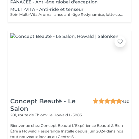
PANACÉE - Anti-âge global d'exception
MULTI-VITA - Anti-ride et tenseur
Soin Multi-Vita Aromalliance anti-âge Redynamise, lutte contre le vieillissement de la peau Le Soin Multi-Vita certifié bio est un soin multivitaminé redynamisant aux actifs puissants luttant contre les signes du vieillissement cutané de tous les types de peaux matures. Ambiance feutrée, senteurs subtiles et épicées pour ce soin anti-âge. Tout commence par un nettoyage de la peau, suivi du modelage aux huiles bio précieuses anti-âge. Véritable soin tenseur anti-âge, son modelage exclusif aux baguettes cible précisément les rides pour une action renforcée. Les tissus sont stimulés, remodelés, les échanges relancés. Relaxation intense lors de la pose du masque, qui précède l'application de la Crème Absolue certifiée bio, pour une beauté à son apogée. Convient pour : Tous types de peaux matures
Concept Beauté - Le
452
Salon
201, route de Thionville
Howald L-5885
Bienvenue chez Concept Beauté L'Expérience Beauté & Bien-
Être à Howald Hesperange Installé depuis juin 2024 dans nos
tout nouveaux locaux au Centre S...