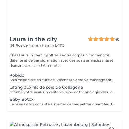
Laura in the city
48
191, Rue de Hamm
Hamm L-1713
Chez Laura In The City offrez à votre corps un moment de
détente et de transformation avec des soins amincissants et
drainants exclusifs! Allier rela...
Kobido
Soin disponible en cure de 5 séances Véritable massage anti-âge global, ce lifting manuel japonais appélé "Ko Bi Do" , agit en profondeur sur les rides, la fermeté et l'éclat de la peau, en insistant sur le contour des yeux, la bouche, les joues, le front, l'ovale du visage et le cou. La peau est lissée, le teint éclatant et l'esprit parfaitement détendu. Le Soin Massage Kobido Régénérant associe les manuvres précises et rythmées de la Dermapuncture®, Une alternance codifiée de manuvres étudiées pour lifter la peau en profondeur, régénérer les cellules et relancer le Qi. Durant ces 70 minutes, les points énergétiques sont stimulés, les traits du visage et du cou sont lissés en profondeur, la peau retrouve sa tonicité et l'ovale est restructuré. Des résultats prouvés 100% SENSATION DE LIFTING IMMÉDIAT¹ 91% DES RIDES VISIBLEMENT LISSÉES¹ 95% REGARD DÉFATIGUÉ¹ -21,5% RELÂCHEMENT DE LA PEAU DU COU²
Lifting aux fils de soie de Collagène
Offrez à votre peau un véritable bijou de technologie venu de Corée : L'Éclat de Soie, le soin visage nouvelle génération aux fils de soie infusés de collagène. Ce protocole raffiné combine innovation cosmétique et gestuelle experte pour un effet lifting immédiat, sans aiguille ni douleur. Les fils fondent au contact de la peau et agissent en profondeur pour stimuler le collagène naturel, lisser les rides, repulper les volumes et sublimer l'éclat du teint. Résultats visibles dès la première séance : Rides lissées Peau raffermie et repulpée Teint lumineux et uniforme Contours du visage redessinés Parfait en cure ou en soin coup d'éclat, le Soin aux Fils de Soie de Collagène redonne à votre visage fraîcheur, fermeté et éclat, naturellement.
Baby Botox
Le baby botox consiste à injecter de très petites quantités de toxine botulique dans des zones ciblées du visage pour atténuer les rides et les ridules. On parle ici de microdoses qui permettent de lisser la peau sans figer les expressions. Ainsi, il prévient l'apparition des rides d'expression tout en laissant le visage bouger naturellement. Le botox est injecté avec un baby roller et non une aiguille comme chez le médecin, ce qui fait que le produit va figer les rides jusqu'à l'épiderme et non jusqu'aux muscles. Effet plus naturel que le botox traditionnel Tenue entre 3 et 6 mois Merci de prendre RDV minimum 5 jours avant la date du RDV pour commande du botox