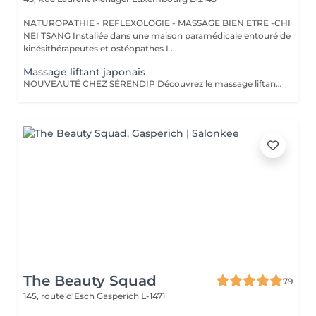
NATUROPATHIE - REFLEXOLOGIE - MASSAGE BIEN ETRE -CHI
NEI TSANG Installée dans une maison paramédicale entouré de
kinésithérapeutes et ostéopathes L...
Massage liftant japonais
NOUVEAUTÉ CHEZ SÉRENDIP Découvrez le massage liftant naturel japonais, un soin d'exception qui allie beauté, bien-être et énergie vitale ! Bien plus qu'un simple massage, cette technique ancestrale agit sur tous les plans : Esthétique Raffermit, tonifie et illumine votre peau naturellement. Énergétique Stimule les méridiens pour une meilleure circulation de l'énergie. Émotionnel Apaise le système nerveux, libère les tensions et favorise un sommeil réparateur. Un lifting 100 % naturel : sans crèmes ni produits chimiques, uniquement des hydrolats purs et, sur demande, des huiles essentielles pour sublimer votre peau. Une détente profonde : évacuez le stress et retrouvez un équilibre intérieur. Un éclat retrouvé : stimule la production de collagène et réveille l'éclat de votre visage.
The Beauty Squad
79
145, route d'Esch
Gasperich L-1471