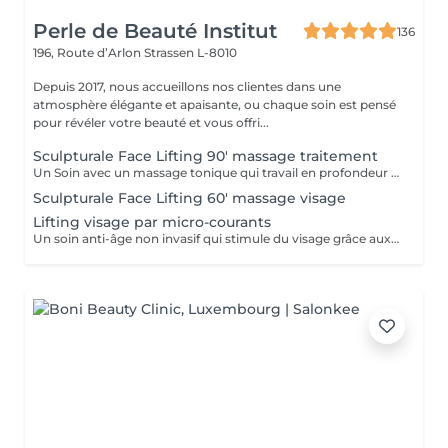
Perle de Beauté Institut
136
196, Route d’Arlon
Strassen L-8010
Depuis 2017, nous accueillons nos clientes dans une
atmosphère élégante et apaisante, ou chaque soin est pensé
pour révéler votre beauté et vous offri...
Sculpturale Face Lifting 90' massage traitement
Un Soin avec un massage tonique qui travail en profondeur les muscles de votre visage en interne et en externe. RESULTATS: - Rajeunissement naturel sans injections - Amélioration du tonus musculaire (fitness passif du visage) - Action drainage, detoxication - Enrichissement en oxygène - Amélioration de la microcirculation - Disparition de double menton - La peau devient plus lisse et plus élastique
Sculpturale Face Lifting 60' massage visage
Lifting visage par micro-courants
Un soin anti-âge non invasif qui stimule du visage grâce aux micro-courants. Il raffermit la peau, améliore l'ovale du visage et procure un effet lifting immédiat.