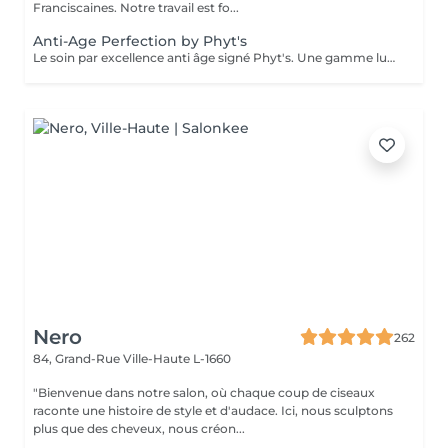
Franciscaines. Notre travail est fo...
Anti-Age Perfection by Phyt's
Le soin par excellence anti âge signé Phyt's. Une gamme luxueuse qui permet un traitement aux actifs puissants naturels et complets des peaux matures. Réduction des rides, fermeté ...une efficacité prouvée et résultat visible dès le 1 er soin. Ce soin commence par un rafraîchissement stimulant des pieds pour favoriser la circulation sanguine et la relaxation.
Nero
262
84, Grand-Rue
Ville-Haute L-1660
"Bienvenue dans notre salon, où chaque coup de ciseaux
raconte une histoire de style et d'audace. Ici, nous sculptons
plus que des cheveux, nous créon...