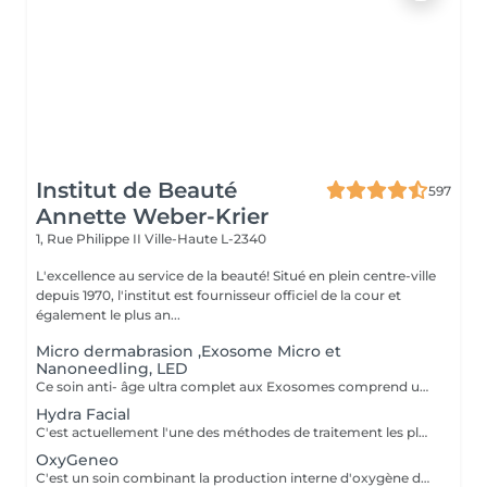
Institut de Beauté
597
Annette Weber-Krier
1, Rue Philippe II
Ville-Haute L-2340
L'excellence au service de la beauté! Situé en plein centre-ville
depuis 1970, l'institut est fournisseur officiel de la cour et
également le plus an...
Micro dermabrasion ,Exosome Micro et
Nanoneedling, LED
Ce soin anti- âge ultra complet aux Exosomes comprend une microdermabrasion, un soin activateur Cold plasma, le microneedling avec des Exosomes, un masque feuille de collagène avec le nanoneedling, pour finaliser encore 15' de luminothérapie. Vous partirez avec votre sérum aux exosomes pour continuer le soin à domicile.
Hydra Facial
C'est actuellement l'une des méthodes de traitement les plus innovantes et les plus efficaces et tout à fait indolore. Les cellules mortes de la peau sont éliminées en douceur par une combinaison de peelings mécaniques et chimiques et les impuretés sont aspirées par les pores. Dans le même temps, la peau est alimentée en principes actifs bénéfiques et très puissants. La croissance du collagène est stimulée, le renouvellement cellulaire est stimulé et la peau est intensément hydratée. Il semble plus serré et a un éclat de jeunesse. Grâce aux différents boosters, chaque situation de peau peut être parfaitement traitée. En plus des traitements anti-âge de première classe, il est possible de purifier la peau et d'uniformiser la peau jeune et sujette aux imperfections. Les objectifs de traitement énumérés sont visibles et directement visibles - sans aucun temps d'arrêt après l'application.
OxyGeneo
C'est un soin combinant la production interne d'oxygène dans la peau, la micro-abrasion de la couche cornée ainsi que l'infusion de principes actifs dans les couches profondes de la peau. Un traitement agréable qui agit simultanément sur 3 niveaux pour des résultats immédiatement visibles. En y associant la radiofréquence, le traitement améliore les contours du visage, l'aspect cutané . La peau est fraîche, jeune et radieuse. La radiofréquence TriPollar RF est une nouvelle technologie très avancée pour le raffermissement du visage, non invasive. La peau est chauffée en profondeur , ce qui permet un effet tenseur des fibres de collagène rendant la peau plus ferme instantanément. La radio fréquence stimule aussi la production naturelle des fibres de collagène et d'élastine pour des résultats significatifs de l'amélioration des rides et ridules du visage. Les résultats sont immédiatement visibles et persistent sans chirurgie et sans temps de revalidation. En plus, l'ultrason réduit temporairement la densité des couches de la peau, de cette manière des espaces se forment entre les cellules. Les ingrédients actifs peuvent donc pénétrer plus profondément dans la peau. Les principes actifs sont composés de petites molécules qui permettent ainsi un meilleur passage entre les cellules. Ce processus est sûr et efficace pour tous les types de peau même pour les peaux les plus sensibles. Il est également indolore, procure un micro massage et stimule la régénération