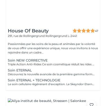
House Of Beauty
47
291, rue de Rollingergrund
Rollingergrund L-2441
Passionnées par les soins de la peau et animées par la volonté
de vous offrir une expérience unique, nous vous invitons à nous
rejoindre dans un cadre...
Soin NEW CORRECTIVE
Triple Action Anti-Rides Ce soin cosmétique réduit les rides profondes et les rides d'expression rapidement et efficacement. L'innovante combinaison de trois mécanismes d'action dans un même soin ( Nouveau pouvoir Peeling, Effet combleur plus puissant et effet décontractant plus puissant ) produisent un effet lissant sur les rides les plus profondes. Les rides disparaissent naturellement et progressivement dès la première séance
Soin ETERNAL
Découvrez la nouvelle avancée de la première gamme formulée à partir de cellules souches végétales. Le soin ETERNAL stimule la régénération de toutes les couches de la peau et inverse le processus de vieillissement cellulaire. Sa combinaison de cellules souches végétales stimulent les cellules souches dermo-épidermiques et hypodermiques de la peau, essentielles au maintient de la densité et de l'épaisseur d'une peau jeune. Une peau rajeunie et redensifiée
Soin ETERNAL + TECHNOLOGIE
Le soin cellulaire régénérant d'exception. Le Skeyndor Eternal stimule la vitalité et la longévité des cellules grâce à la puissance des cellules souches végétales et d'actifs hautement nourrissants. Associé à une technologie avancée au choix, ce soin agit en profondeur pour régénérer, raffermir et redonner éclat à la peau. Peau plus ferme, dense et nourrie en profondeur. Rides et ridules visiblement atténuées, teint éclatant, lumineux et revitalisant. Effet jeunesse visible dès la 1 séance Idéal pour: Peaux matures, sèches ou en perte de densité Teints ternes ou fatigués En cure pour un résultat jeunesse durable