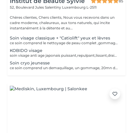
Institut de Beauté Sylvie
85
52, Boulevard Jules Salentiny
Luxembourg L-2511
Chères clientes, Chers clients, Nous vous recevons dans un
cadre moderne, chaleureux, aux tons naturels, qui incite
instantanément à la détente et au...
Soin visage classique + "Catiolift" yeux et lèvres
ce soin comprend le nettoyage de peau complet ,gommage specifique levres ,catiolift yeux et levres,massage masque
KOBIDO visage
soin visage anti age japonais puissant,repulpant,lissant,drainant,eclaircissant,raffermissant ce soin est un enchainement de manoeuvres et d'acupression ,il ne comprend pas de nettoyage de peau.
Soin cryo jeunesse
ce soin comprend un demaquillage, un gommage, 20mn de cryo visage, un masque hydratant et une creme de jour pour finir