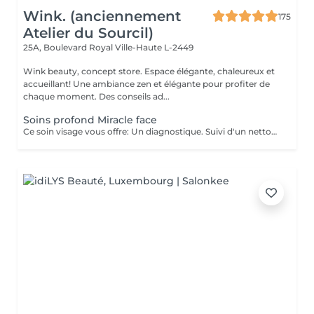
Wink. (anciennement
175
Atelier du Sourcil)
25A, Boulevard Royal
Ville-Haute L-2449
Wink beauty, concept store. Espace élégante, chaleureux et
accueillant! Une ambiance zen et élégante pour profiter de
chaque moment. Des conseils ad...
Soins profond Miracle face
Ce soin visage vous offre: Un diagnostique. Suivi d'un nettoyage en profondeur de votre peau, et un massage Miracle Face qui a un effet de lifting immédiat , ce massage facial dégonfle, accentue les formes du visage et favorise la revitalisation naturelle de la peau.