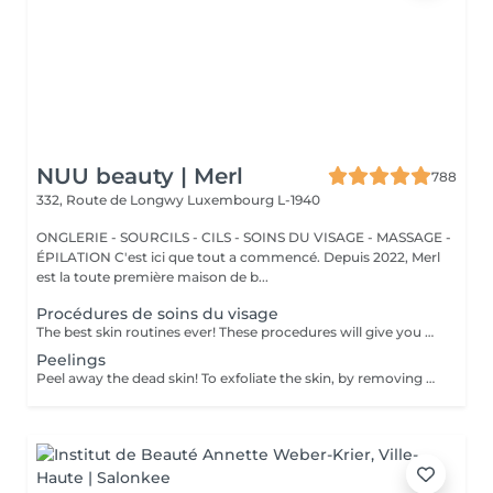
NUU beauty | Merl
788
332, Route de Longwy
Luxembourg L-1940
ONGLERIE - SOURCILS - CILS - SOINS DU VISAGE - MASSAGE -
ÉPILATION C'est ici que tout a commencé. Depuis 2022, Merl
est la toute première maison de b...
Procédures de soins du visage
The best skin routines ever! These procedures will give you an immediate visible result such as shiny, smooth, soft and hydrate skin. Carboxy CO2 - involves applying a small amount of carbon dioxide gas underneath the skin. It can be used to treat stretch marks, dark circles under the eyes. Bioplazma - improves the general condition of the skin, removes inflammation and peeling, reduces the depth and number of folds, and narrow pores. New age - regenerates and rejuvenates, reduces dryness, to improve the texture, and will give elasticity and firmness of the skin around the eyes. Skin detox - removing as many of the impurities, toxins, pollutants, and dead skin cells clogging your pores as possible to cleanse, treat, brighten, hydrate, and soothe your skin. Flesh beauty - includes moisturising mask, cream and face massage. Gives shiny and smooth skin as the result. Hydratation aqua power - is the first rescue for hypersensitive and dehydrated skin. Aimed at strengthening the hydrolipidic barrier of the skin. Includes face massage and alginate mask at the end to consolidate the result. Gives an immediate visible result such as smooth and shiny and tightened skin. Recovery Procedure for anti-stress therapy to soothe, strengthen, and accelerate skin recovery. The procedure prevents redness and sensitivity, significantly reduces the skin's inflammatory response, and lowers the risk of scarring. It also enhances the effectiveness of fractional and aggressive treatments over a long period. Age restrictions: recommended to do from 20 years. Post procedure recommendations: there are no post recommendations after these procedures. Frequency: once in 1 week, 4-8 times.
Peelings
Peel away the dead skin! To exfoliate the skin, by removing dead skin cells and minimising the appearance of open pores. *We have a big amount of peeling to choose from. If you are not sure which one you are looking for - you can book any of them and decide with the beautician in the beauty space which one suits your skin. How is peeling done: - skin is cleaned with special cleanser - peeling solution is applied and leaved on skin for 15 minutes - peeling solution is removed - face cream is applied Age restrictions: recommended to do from 18 years. Post procedure recommendations: do not visit sauna, do not sunbathe for 24 hours after the procedure. Frequency: once in 7-21 days depending on peeling solution, 5 times.