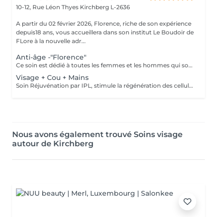
10-12, Rue Léon Thyes
Kirchberg L-2636
A partir du 02 février 2026, Florence, riche de son expérience
depuis18 ans, vous accueillera dans son institut Le Boudoir de
FLore à la nouvelle adr...
Anti-âge -"Florence"
Ce soin est dédié à toutes les femmes et les hommes qui souhaitent des résultats dès la première séance et surtout pour celles et ceux qui souffrent de leurs rides profondes. Riche de mes expériences professionnelles depuis plus de 12 ans en institut, j'ai décidé de créer mes propres protocoles de soin. Ce soin allie plusieurs techniques, dont la madérothérapie et la luminothérapie. A ces techniques j'applique tout au long du soin des concentrés de produits performants de marque médicale esthétique. Les résultats sont ainsi visibles dès la première séance.
Visage + Cou + Mains
Soin Réjuvénation par IPL, stimule la régénération des cellules de collagène et atténue les taches pigmentaires
Nous avons également trouvé Soins visage
autour de Kirchberg