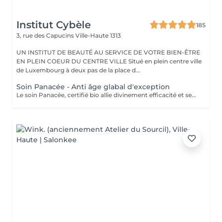
Institut Cybèle
185
3, rue des Capucins
Ville-Haute 1313
UN INSTITUT DE BEAUTÉ AU SERVICE DE VOTRE BIEN-ÊTRE
EN PLEIN COEUR DU CENTRE VILLE Situé en plein centre ville
de Luxembourg à deux pas de la place d...
Soin Panacée - Anti âge glabal d'exception
Le soin Panacée, certifié bio allie divinement efficacité et sensorialité et cible tous les signes de l'âge : rides, éclat, fermeté. Des textures originales et un modelage visage resculptant unique réalisé à l'aide du Dermophyt's, un appareil à ondes sonores permettant de travailler les tissus en profondeur, pour des résultats visibles instantanément après un seul soin !