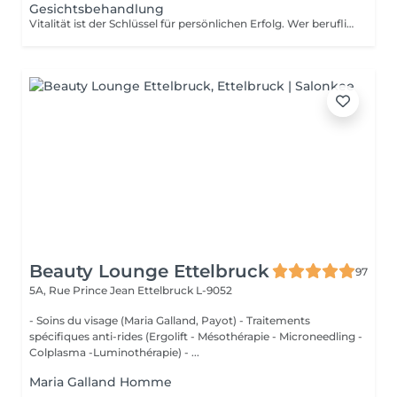
Gesichtsbehandlung
Vitalität ist der Schlüssel für persönlichen Erfolg. Wer beruflich wie privat zupackend auftritt, wirkt souverän und fühlt sich wohl in seiner Haut. Unser Anspruch ist es, diese vitale Energie zu erhalten. Den Attraktivität ist etwas sehr Individuelles und keine Frage des Alters. Auszeit für Körper, Geist und Seele. Die aufeinander abgestimmte Kombination aus einer belebenden Pflege und kraftspendenden Massagen weckt schnell die Lebensgeister und macht wieder munter. Fühlen Sie sich frischer, vitaler und meistern Sie Herausforderungen mit neuem Elan. Unsere wohltuenden BABOR Men Behandlungen vertreiben zuverlässig Stress und Anspannung. BABOR Men schenkt Ihrer Haut ein attraktives, vitales Aussehen und Entspannung pur. NEUE ENERGIE TANKEN Diese erfrischende Gesichtsbehandlung ist ein intensives Verwöhnerlebnis. Sie aktiviert und belebt zugleich, damit Sie wieder gestärkt in den Alltag eintauchen können.
Beauty Lounge Ettelbruck
97
5A, Rue Prince Jean
Ettelbruck L-9052
- Soins du visage (Maria Galland, Payot) - Traitements
spécifiques anti-rides (Ergolift - Mésothérapie - Microneedling -
Colplasma -Luminothérapie) - ...
Maria Galland Homme