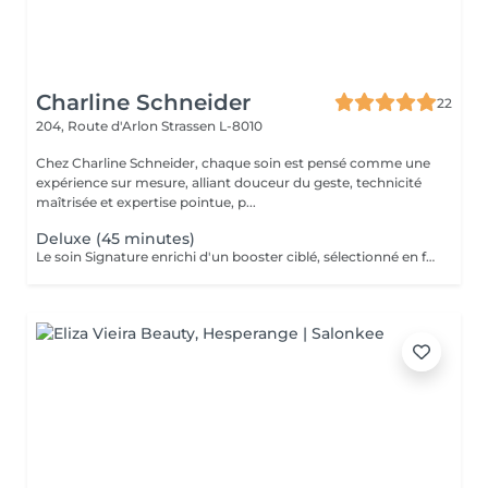
Charline Schneider
22
204, Route d'Arlon
Strassen L-8010
Chez Charline Schneider, chaque soin est pensé comme une
expérience sur mesure, alliant douceur du geste, technicité
maîtrisée et expertise pointue, p...
Deluxe (45 minutes)
Le soin Signature enrichi d'un booster ciblé, sélectionné en fonction des besoins de votre peau (éclat, hydratation, fermeté, anti-âge, imperfections), et d'une séance de LED. Ce soin permet de travailler un objectif précis tout en améliorant la qualité globale de la peau. Idéal pour : cibler une problématique spécifique améliorer le grain de peau renforcer les résultats dans le temps Résultat : peau plus homogène, repulpée et visiblement revitalisée. Ce soin n'est pas adapté aux femmes enceintes ou allaitantes, ainsi qu'aux personnes allergiques aux algues ou à l'aspirine.