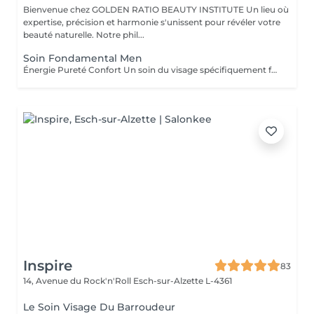
Bienvenue chez GOLDEN RATIO BEAUTY INSTITUTE Un lieu où
expertise, précision et harmonie s'unissent pour révéler votre
beauté naturelle. Notre phil...
Soin Fondamental Men
Énergie Pureté Confort Un soin du visage spécifiquement formulé pour répondre aux besoins de la peau masculine : plus épaisse, plus sujette aux brillances, aux irritations post-rasage et au stress oxydatif. Ce rituel allie nettoyage profond, massage énergisant et actifs revitalisants pour purifier, hydrater et renforcer la peau. Les tensions s'estompent, le teint retrouve éclat et fraîcheur. Un moment de soin sobre, efficace et parfaitement adapté aux hommes d'aujourd'hui. Résultat : une peau nette, tonique, visiblement plus saine et rechargée.
Inspire
83
14, Avenue du Rock'n'Roll
Esch-sur-Alzette L-4361
Le Soin Visage Du Barroudeur