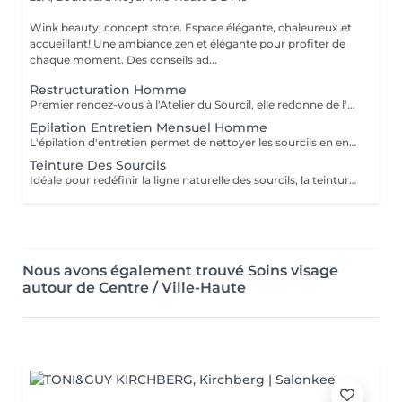
Wink beauty, concept store. Espace élégante, chaleureux et
accueillant! Une ambiance zen et élégante pour profiter de
chaque moment. Des conseils ad...
Restructuration Homme
Premier rendez-vous à l'Atelier du Sourcil, elle redonne de l'harmonie au visage. Entièrement réalisée à la pince à épiler, cette prestation iconique vise à redéfinir la forme des sourcils. Formée en morphologie du visage, notre équipe de professionnelles maîtrise toutes les subtilités d'une forme réussie. Un entretien mensuel permet ensuite de conserver une ligne idéale.
Epilation Entretien Mensuel Homme
L'épilation d'entretien permet de nettoyer les sourcils en entretien et de conserver ainsi leur ligne. Au-delà de deux mois sans entretien à l'atelier du sourcil, il faudra refaire une restructuration pour redessiner à nouveau la ligne du sourcil.
Teinture Des Sourcils
Idéale pour redéfinir la ligne naturelle des sourcils, la teinture permet d'intensifier et sublimer le regard. Parfois clairsemés, en manque de densité ou simplement endommagés par de trop régulières épilations, les sourcils peuvent avoir besoin d'être travaillés pour intensifier la teinte du poil ou masquer les sourcils blancs ou grisonnants.
Nous avons également trouvé Soins visage
autour de Centre / Ville-Haute