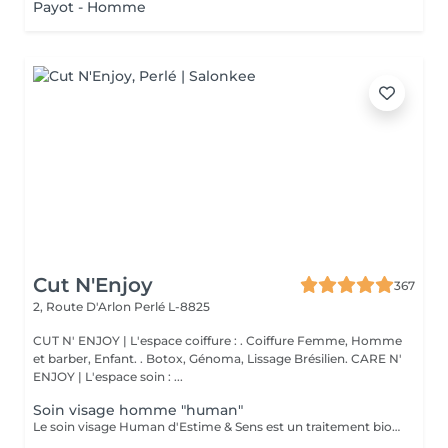
Payot - Homme
Cut N'Enjoy
367
2, Route D'Arlon
Perlé L-8825
CUT N' ENJOY | L'espace coiffure : . Coiffure Femme, Homme
et barber, Enfant. . Botox, Génoma, Lissage Brésilien. CARE N'
ENJOY | L'espace soin : ...
Soin visage homme "human"
Le soin visage Human d'Estime & Sens est un traitement bio global de 1h15 dédié aux hommes. Il débute par un modelage relaxant du dos pour évacuer les tensions. Il se poursuit par un nettoyage profond, un gommage et un massage du visage avec l'huile Human. Ce protocole sur mesure purifie, hydrate intensément et défatigue durablement les traits.