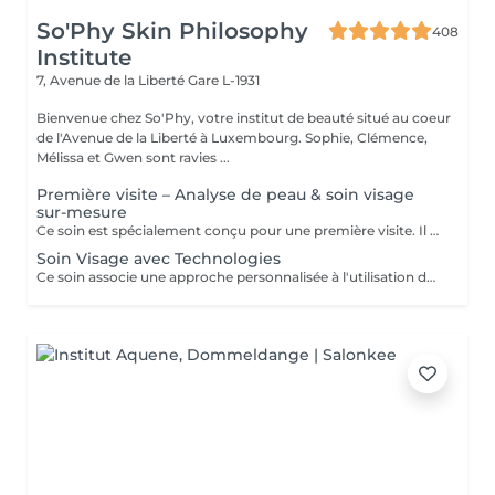
So'Phy Skin Philosophy
408
Institute
7, Avenue de la Liberté
Gare L-1931
Bienvenue chez So'Phy, votre institut de beauté situé au coeur
de l'Avenue de la Liberté à Luxembourg. Sophie, Clémence,
Mélissa et Gwen sont ravies ...
Première visite – Analyse de peau & soin visage
sur-mesure
Ce soin est spécialement conçu pour une première visite. Il débute par une analyse de peau approfondie afin de comprendre ses besoins et d’identifier les déséquilibres éventuels. Le soin du visage est ensuite entièrement personnalisé, avec des techniques et des produits adaptés pour répondre de manière ciblée aux besoins de la peau. Ce premier rendez-vous permet d’obtenir des résultats visibles tout en bénéficiant de conseils personnalisés pour améliorer durablement la qualité de la peau.
Soin Visage avec Technologies
Ce soin associe une approche personnalisée à l'utilisation de technologies avancées afin d'agir plus en profondeur sur la peau. Les technologies sont sélectionnées en fonction des besoins pour améliorer la texture de la peau, l'hydratation et les signes de l'âge. Un soin idéal pour obtenir des résultats visibles et aller plus loin dans l'amélioration de la qualité de la peau.