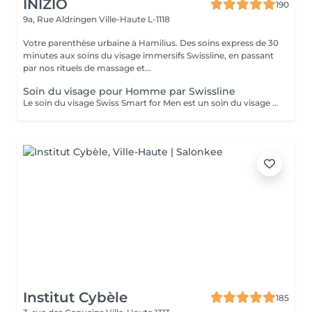
INIZIO
190
9a, Rue Aldringen
Ville-Haute L-1118
Votre parenthèse urbaine à Hamilius. Des soins express de 30
minutes aux soins du visage immersifs Swissline, en passant
par nos rituels de massage et...
Soin du visage pour Homme par Swissline
Le soin du visage Swiss Smart for Men est un soin du visage entièrement personnalisé de 45 à 60 minutes conçu pour les hommes qui cherchent à détoxifier et à renforcer leur peau. Ce soin du visage utilise exclusivement des produits Swissline végétaliens, améliorés avec la collection signature d'Age Intelligence Boosters pour protéger et rééquilibrer la peau. Il a un effet de détresse instantané et comprend un massage facial de 15 à 20 minutes combinant relaxation et drainage lymphatique pour détoxifier la peau, et c'est un moyen intelligent et rapide de paraître à votre meilleur. Principaux avantages : Rafraîchit et dynamise la peau fatiguée Atténue l'irritation Améliore le teint et la texture de la peau
Institut Cybèle
185