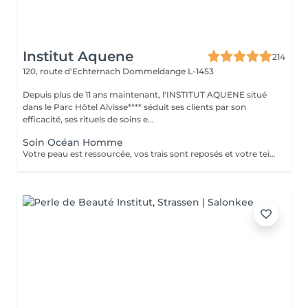
Institut Aquene
214
120, route d'Echternach
Dommeldange L-1453
Depuis plus de 11 ans maintenant, l'INSTITUT AQUENE situé
dans le Parc Hôtel Alvisse**** séduit ses clients par son
efficacité, ses rituels de soins e...
Soin Océan Homme
Votre peau est ressourcée, vos trais sont reposés et votre teint plus lumineux. Véritable recharge d'énergie, les extraits d'algue bleue sont libérés au cur des cellules pour une action anti-âge et antifatigue.