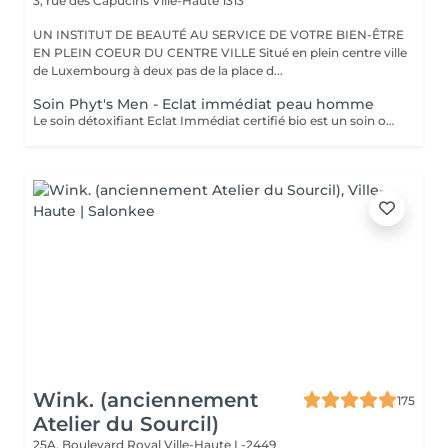
3, rue des Capucins
Ville-Haute 1313
UN INSTITUT DE BEAUTÉ AU SERVICE DE VOTRE BIEN-ÊTRE
EN PLEIN COEUR DU CENTRE VILLE Situé en plein centre ville
de Luxembourg à deux pas de la place d...
Soin Phyt's Men - Eclat immédiat peau homme
Le soin détoxifiant Eclat Immédiat certifié bio est un soin oxygénant et défatigant, destiné à toutes les peaux masculines, est idéal pour les épidermes asphyxiés ou les teints brouillés. Nettoyage - gommage - extraction des comédons avec vapeur - massage - masque. Enrichi en ginseng, aloé vera et huiles végétales nourrissantes, il hydrate, apaise et revitalise la peau.
Wink. (anciennement
175
Atelier du Sourcil)
25A, Boulevard Royal
Ville-Haute L-2449