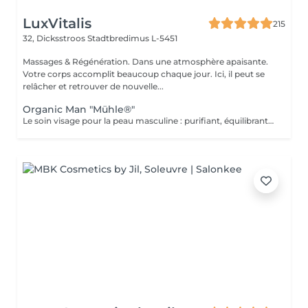
LuxVitalis
215
32, Dicksstroos
Stadtbredimus L-5451
Massages & Régénération. Dans une atmosphère apaisante.
Votre corps accomplit beaucoup chaque jour. Ici, il peut se
relâcher et retrouver de nouvelle...
Organic Man "Mühle®"
Le soin visage pour la peau masculine : purifiant, équilibrant et apaisant. Idéal pour les imperfections ou les peaux stressées. Des arômes raffinés alliés au meilleur de la nature : dans sa gamme de cosmétiques naturels BIO, MÜHLE allie durabilité et luxe. Huile d'argan pure, beurre de karité nourrissant, aloe vera aux vertus réparatrices, calendula et camomille apaisants : chaque ingrédient est issu de l'agriculture biologique certifiée ou de la cueillette sauvage.