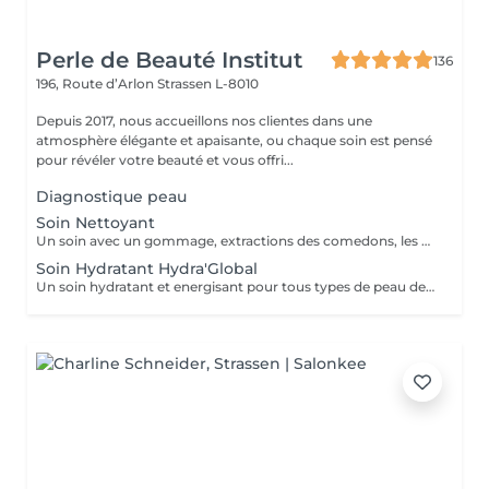
Perle de Beauté Institut
136
196, Route d’Arlon
Strassen L-8010
Depuis 2017, nous accueillons nos clientes dans une
atmosphère élégante et apaisante, ou chaque soin est pensé
pour révéler votre beauté et vous offri...
Diagnostique peau
Soin Nettoyant
Un soin avec un gommage, extractions des comedons, les masques spécifiques. Effet : la peau est fraîche, nette et éclatant.
Soin Hydratant Hydra'Global
Un soin hydratant et energisant pour tous types de peau de tous ages. La peau se charge d'une nouvelle énergie et d'éclat, les rides de déshydratation sont atténuées, la peau est repulpée, lumineuse et fraiche.