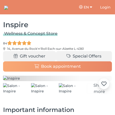
EN
Login
Inspire
Wellness & Concept Store
84
14, Avenue du Rock'n'Roll
Esch-sur-Alzette L-4361
Gift voucher
Special Offers
Book appointment
Show
more
Important information