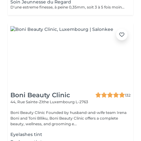
Soin Jeunnesse du Regard
D'une estreme finesse, à peine 0,35mm, soit 3 à 5 fois moins quelle celle du visage et pauvre en élastine, en collagène et en cellules graisseuses, le contour des yeux est la zone la plus fragile et la plus vulhérable du visage. Constamment mobilisé avec près de 10000 clignement quitidients, il reflète les premieres signes du vieillissement avec son relachement cutané et l'apparition des rides. Un soin specifique contour les yeux c'est un soin qui hydrate le contour de l'oeil avec un effet anti-âge, anti-poches.
Boni Beauty Clinic
132
44, Rue Sainte-Zithe
Luxembourg L-2763
Boni Beauty Clinic Founded by husband-and-wife team Irena
Boni and Toni Blliku, Boni Beauty Clinic offers a complete
beauty, wellness, and grooming e...
Eyelashes tint