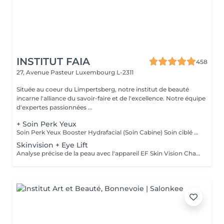
INSTITUT FAIA
458
27, Avenue Pasteur
Luxembourg L-2311
Située au coeur du Limpertsberg, notre institut de beauté
incarne l'alliance du savoir-faire et de l'excellence. Notre équipe
d'expertes passionnées ...
+ Soin Perk Yeux
Soin Perk Yeux Booster Hydrafacial (Soin Cabine) Soin ciblé du contour des yeux réalisé en cabine, en complément d'un soin Hydrafacial. Le Perk Yeux exfolie délicatement et infuse un sérum concentré pour hydrater, lisser les ridules et illuminer le regard. Résultat immédiat: un contour de l'il plus frais, défatigué et lumineux. Fonctionnement : Le soin nécessite l'achat d'un booster personnel au prix de 50€. Ce booster, conservé en cabine, permet de réaliser 3 séances en complément d'un Hydrafacial.
Skinvision + Eye Lift
Analyse précise de la peau avec l'appareil EF Skin Vision Chaque peau étant unique, nous analysons ensemble les besoins actuels de votre peau. L'appareil diagnostic effectue une analyse complète. Il détermine l'identité de votre peau en quelques minutes, en se basant sur 9 paramètres spécifiques: hydratation, excès de sébum, élasticité, desquamation, pores, taches pigmentaires, rides pattes d'oie, rides du front, couperose. Soin des yeux liftant pour un regard éclatant. Un soin intensif du contour des yeux; massage très efficace des points de pression, massage anti-age liftant, Expert Eye patch et soin intensif du contour des yeux avec la technologie Oxy Booster. Grâce à ce soin les poches et les cernes sont atténuées, les rides sont lissées, le regard est plus éclatant et la fatigue est éliminée.