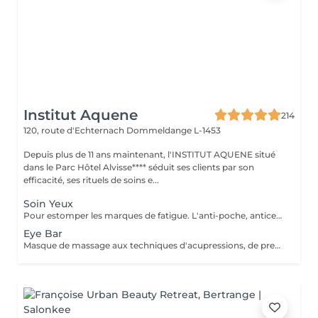
Institut Aquene
214
120, route d'Echternach
Dommeldange L-1453
Depuis plus de 11 ans maintenant, l'INSTITUT AQUENE situé
dans le Parc Hôtel Alvisse**** séduit ses clients par son
efficacité, ses rituels de soins e...
Soin Yeux
Pour estomper les marques de fatigue. L'anti-poche, anticernes, anti-rides pour un effet lissant et comblant. Peut être fait seul ou combiné à un soin visage.
Eye Bar
Masque de massage aux techniques d'acupressions, de pressothérapies, massage vibratoire. Peut être fait seul ou combiné dans un soin.