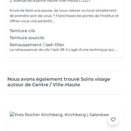
2, avenue de la porte neuve
Ville-Haute L-2227
Envie de faire une pause, de vous relaxer ou tout simplement
de prendre soin de vous ? Franchissez les portes de l'institut et
offrez-vous une parenth...
Teinture cils
Teinture sourcils
Rehaussement / lash filler
Le rehaussemet de cils / lash lift Il s'agit d'une technique qui consiste à recourber, rehausser les cils naturels pour une periode de 4 à 6 semaines.le simple rehaussement ne comprend pas la teinture et le soin à la kératine contrairement au soin lash botox Technique qui permet de rehausser, améliorer, soigner et épaissir les cils. Le soin lash botox / keratine appliquer est un soin complet pour vos cils. Précautions a prendre : Venir sans lentilles de contact Eviter l'exposition au soleil et mouiller les cils 24 heures après
Nous avons également trouvé Soins visage
autour de Centre / Ville-Haute