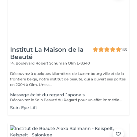
Institut La Maison de la
165
Beauté
14, Boulevard Robert Schuman
Olm L-8340
Découvrez à quelques kilomètres de Luxembourg ville et de la
frontière belge, notre institut de beauté, qui a ouvert ses portes
en 2004 à Olm. Une a...
Massage éclat du regard Japonais
Découvrez le Soin Beauté du Regard pour un effet immédiat et visible. Grâce au drainage, aux points d'acupression et au massage stimulant, le regard est défatigué, les cernes et poches atténués, et les ridules lissées dès la première séance. Un moment de détente profonde, idéal seul ou en complément d'un soin, pour un regard lumineux et reposé.
Soin Eye Lift