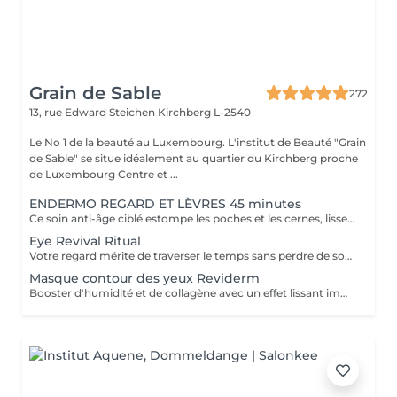
Grain de Sable
272
13, rue Edward Steichen
Kirchberg L-2540
Le No 1 de la beauté au Luxembourg. L'institut de Beauté "Grain
de Sable" se situe idéalement au quartier du Kirchberg proche
de Luxembourg Centre et ...
ENDERMO REGARD ET LÈVRES 45 minutes
Ce soin anti-âge ciblé estompe les poches et les cernes, lisse les rides du contour des yeux et de la bouche, repulpe les lèvres et rehausse les paupières pour ouvrir et défatiguer le regard.
Eye Revival Ritual
Votre regard mérite de traverser le temps sans perdre de son éclat, c'est la mission de CellCollagen Contour des Yeux. L'association subtile entre sa matrice de collagène enrichie d'oligopeptides d'hibiscus et le sérum cellulaire dont il est infusé magnifiera votre contour de l'oeil. Ce soin luxueux ultra performant et hautement concentré en extraits cellulaires stabilisés (15%) hydrate et revitalise non seulement la peau particulièrement délicate de cette zone, mais repulpe* les rides et estompe visiblement les cernes et poches. Votre regard est reposé* et incroyablement lumineux.
Masque contour des yeux Reviderm
Booster d'humidité et de collagène avec un effet lissant immédiat.