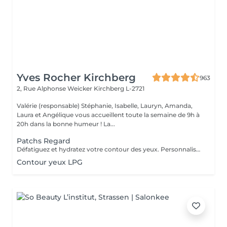
Yves Rocher Kirchberg
963
2, Rue Alphonse Weicker
Kirchberg L-2721
Valérie (responsable) Stéphanie, Isabelle, Lauryn, Amanda,
Laura et Angélique vous accueillent toute la semaine de 9h à
20h dans la bonne humeur ! La...
Patchs Regard
Défatiguez et hydratez votre contour des yeux. Personnalisez votre soin visage nettoyant ou essentiel en bénéficiant pendant votre masque de patchs formulés spécialement pour défatiguer et hydrater le contour des yeux.
Contour yeux LPG