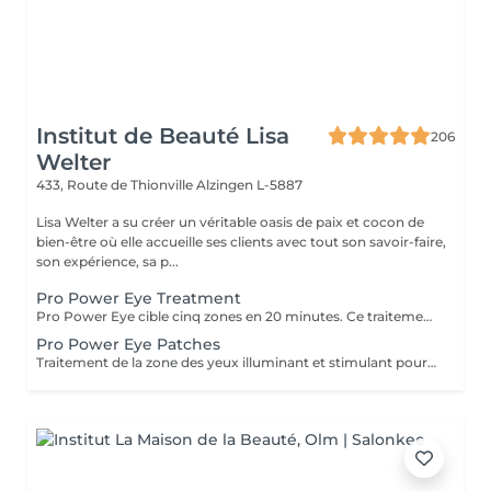
Institut de Beauté Lisa
206
Welter
433, Route de Thionville
Alzingen L-5887
Lisa Welter a su créer un véritable oasis de paix et cocon de
bien-être où elle accueille ses clients avec tout son savoir-faire,
son expérience, sa p...
Pro Power Eye Treatment
Pro Power Eye cible cinq zones en 20 minutes. Ce traitement de la peau offre un soin complet de la zone complexe des yeux et cible les muscles faciaux, les réseaux de macro et micro circulation, et la texture de la peau à l'aide de patchs aux acides de fruits et l'utilisation de micro courant.
Pro Power Eye Patches
Traitement de la zone des yeux illuminant et stimulant pour les réseaux de macro et micro circulation et la texture de la peau à l'aide de patches aux acides de fruits.