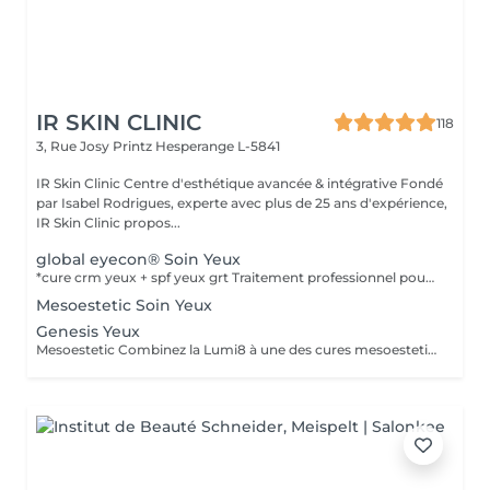
IR SKIN CLINIC
118
3, Rue Josy Printz
Hesperange L-5841
IR Skin Clinic Centre d'esthétique avancée & intégrative Fondé
par Isabel Rodrigues, experte avec plus de 25 ans d'expérience,
IR Skin Clinic propos...
global eyecon® Soin Yeux
*cure crm yeux + spf yeux grt Traitement professionnel pour corriger les multiples imperfections du contour oculaire. Traitement GLOBAL pour combattre les multiples imperfections de la zone péri oculaire. Protocole combiné de différentes catégories de produit : peeling + solution transépidermique. Efficacité thérapeutique maximale et protocole très faiblement invasif. Produits spécifiquement développés pour cette zone avec une excellente tolérance dermique et oculaire, testés sous contrôle dermatologique et ophtalmologique. Pour atténuer les rides et lignes d'expression, poches et cernes, et à l'affaissement de la paupière supérieure. Durée: 30 min, en cure de 6 soins à raison d'un soin par semaine.
Mesoestetic Soin Yeux
Genesis Yeux
Mesoestetic Combinez la Lumi8 à une des cures mesoestetic,mesopeel , mesoéclat... afin d'obtenir un résultat spectaculaire et durable. Recommandé pour l'anti-aging , les peaux acnéique , affaissées , les rides . les cicatrices et les autres imperfections de la peau. Bienvenue dans une nouvelle ère dans les soins du visage et du corps . Résultat spectaculaires , efficaces , durables et scientifiquement avérés, visible dès la première séance. Traitement indolore et non invasif