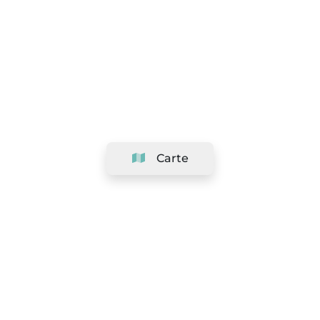
Carte
Société
Support
Équipe
&
Carrières