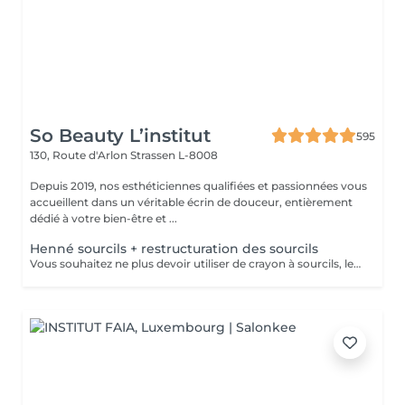
So Beauty L’institut
595
130, Route d'Arlon
Strassen L-8008
Depuis 2019, nos esthéticiennes qualifiées et passionnées vous
accueillent dans un véritable écrin de douceur, entièrement
dédié à votre bien-être et ...
Henné sourcils + restructuration des sourcils
Vous souhaitez ne plus devoir utiliser de crayon à sourcils, le henné est ce qu'il vous faut. Il s'agit d'une teinture végétale qui va colorer la peau pendant 2 semaines et teinter les sourcils pendant au moins 6 semaines. Vous obtiendrez ainsi des sourcils parfaitement redessinés de façon plus durable. Le henné peut également être la solution pour raviver un microblading entre deux retouches, ceci vous permettra de tenir un peu plus longtemps avant de refaire le microblading. Restructuration complète des sourcils compris dans la prestation.