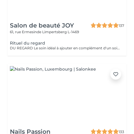
Salon de beauté JOY
137
61, rue Ermesinde
Limpertsberg L-1469
Rituel du regard
DU REGARD Le soin idéal à ajouter en complément d'un soin du visage. Le rituel du regard, qu'il soit pratiqué seul ou en complément d'un soin, offre un effet revitalisant et drainant grâce à des techniques de massage manuelles et au gua sha spécialement adapté à la zone du contour des yeux.
Nails Passion
133