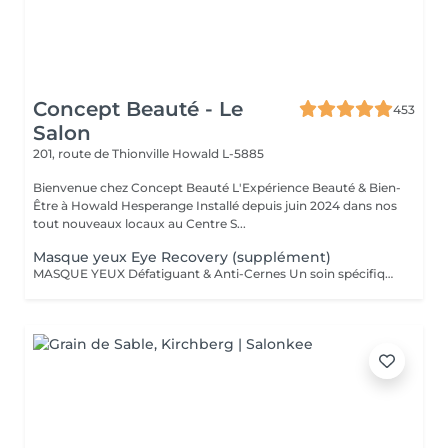
Concept Beauté - Le
453
Salon
201, route de Thionville
Howald L-5885
Bienvenue chez Concept Beauté L'Expérience Beauté & Bien-
Être à Howald Hesperange Installé depuis juin 2024 dans nos
tout nouveaux locaux au Centre S...
Masque yeux Eye Recovery (supplément)
MASQUE YEUX Défatiguant & Anti-Cernes Un soin spécifique pour la zone fragile du contour des yeux, qui décongestionne, lisse et illumine le regard. Grâce à l'action d'actifs drainants et revitalisants, ce soin atténue les cernes, les poches et les rides pour un regard reposé et éclatant. A inclure dans n'importe quel Soin SOINS DU VISAGE COMFORT ZONE Nos soins du visage utilisent les produits de la marque Comfort Zone, une référence en cosmétique professionnelle alliant science, nature et innovation. Formulés avec des ingrédients d'origine naturelle, sans silicones, parabènes ni huiles minérales, ces soins sont conçus pour respecter l'équilibre de la peau tout en offrant des résultats visibles et durables. Chaque soin est un véritable rituel de bien-être et d'efficacité, adapté aux besoins spécifiques de votre peau.