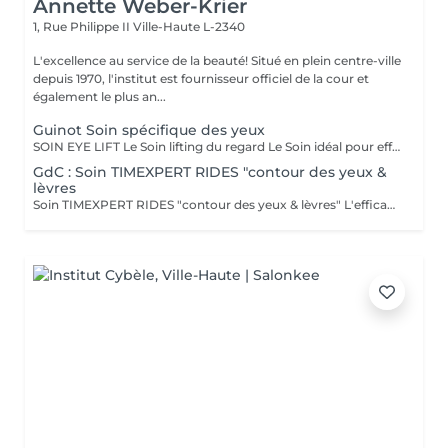
Annette Weber-Krier
1, Rue Philippe II
Ville-Haute L-2340
L'excellence au service de la beauté! Situé en plein centre-ville
depuis 1970, l'institut est fournisseur officiel de la cour et
également le plus an...
Guinot Soin spécifique des yeux
SOIN EYE LIFT Le Soin lifting du regard Le Soin idéal pour effacer les signes de l'âge (rides, relâchement des paupières) et les marques de fatigue (poches, cernes). RÉSULTATS BEAUTÉ LE REGARD EST DÉFATIGUÉ, VISIBLEMENT PLUS JEUNE. Action sur les signes de l'âge - Les rides et ridules sont lissées. - Les paupières sont rehaussées. Le regard est agrandi et rajeuni. Action sur les signes de fatigue - Les poches et les cernes sont visiblement atténués. Le regard est reposé et lumineux. SECRETS DU SOIN MODELAGE YEUX Sérum de Modelage Yeux et techniques manuelles ciblées pour favoriser le drainage en relançant la microcirculation afin d'atténuer les poches et les cernes. STIMULATION MUSCULAIRE YEUX La stimulation musculaire fait travailler les muscles du contour des yeux, grâce au micro-courant de stimulation. Cette phase, associée au Sérum Gel Yeux retend les traits en redonnant du volume aux muscles et draine les poches et les cernes en relançant la microcirculation. Effet "lifting" immédiat : les rides de la patte d'oie et la ride du lion sont lissées et les paupières sont rehaussées. MASQUE YEUX Le Masque exclusif GUINOT en non tissé permet de lisser la ride de la patte d'oie et la ride du lion, et de réduire visiblement les poches et les cernes.
GdC : Soin TIMEXPERT RIDES "contour des yeux &
lèvres
Soin TIMEXPERT RIDES "contour des yeux & lèvres" L'efficacite des composants actifs de TimexpertRides ( BTX-Tripeptine, Tissulage Tech, Energy Pythoactives ). La combinaison de bio-engineering pour eliminer les rides avec des ingredients specifiques, qui agissent contre les differentes sortes de problemes comme les cercles noirs, les cernes et le relachement. La peau autour des yeux retrouve de la clarte, de l'energie et de la fermete. Résultats immédiats. - Tout type de peau normale à sèche - Toute saison - Recommandé à partir 30 ans Sous forme d'une cure de trois sessions, une par semaine ou comme traitement flash. Massage spécifique : Cupping-yoga facial-pierre Gua-Sha