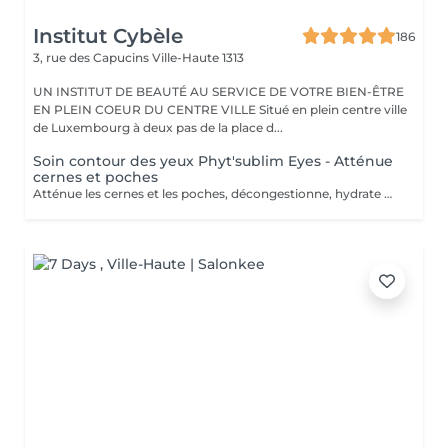
Institut Cybèle
186
3, rue des Capucins
Ville-Haute 1313
UN INSTITUT DE BEAUTÉ AU SERVICE DE VOTRE BIEN-ÊTRE
EN PLEIN COEUR DU CENTRE VILLE Situé en plein centre ville
de Luxembourg à deux pas de la place d...
Soin contour des yeux Phyt'sublim Eyes - Atténue
cernes et poches
Atténue les cernes et les poches, décongestionne, hydrate Avec le soin contour des yeux certifié bio Phyt'Sublim Eyes, découvrez toute l'expertise professionnelle de Phyt's rien que pour vos yeux. Constitué de 8 étapes, qui s'enchaînent au rythme des manuvres décongestionnantes et drainantes, il conjugue parfaitement soin et détente. Sérum bio concentré d'actifs, baume fondant stimulant, masque peel-off défroissant et émulsion légère défatigante Immédiatement, décongestionné et dynamisé. Convient pour : Tous types de peaux