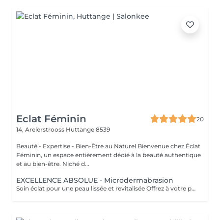
Eclat Féminin
20
14, Arelerstrooss
Huttange 8539
Beauté - Expertise - Bien-Être au Naturel Bienvenue chez Éclat
Féminin, un espace entièrement dédié à la beauté authentique
et au bien-être. Niché d...
EXCELLENCE ABSOLUE - Microdermabrasion
Soin éclat pour une peau lissée et revitalisée Offrez à votre peau un éclat immédiat grâce à la microdermabrasion, une technique douce qui stimule la régénération, lisse les ridules et révèle un teint plus lumineux et uniforme. Sans douleur, ce soin laisse la peau propre, fraîche et visiblement rajeunie dès les premières séances. Comment cela fonctionne : Une abrasion douce associée à une aspiration délicate élimine les impuretés, affine le grain de peau et aide à maintenir une apparence plus jeune et éclatante. En option, les ultrasons renforcent les effets en stimulant la circulation et en favorisant la pénétration des actifs, laissant la peau visiblement plus fraîche et revitalisée. Les bienfaits : - Peau lisse et douce - Teint éclatant - Peau raffermie et tonifiée - Aspect plus jeune et visiblement revitalisé - Pores resserrés et peau purifiée Découvrez l'ensemble de mes rituels et prestations exclusives sur: www.eclat-feminin.lu - SCROLLER VERS LE HAUT - DESCRIPTION -