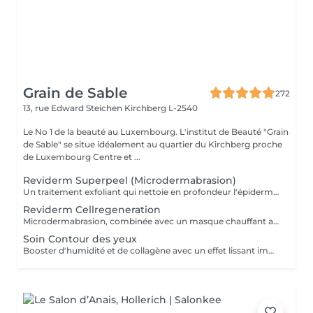
Grain de Sable
272
13, rue Edward Steichen
Kirchberg L-2540
Le No 1 de la beauté au Luxembourg. L'institut de Beauté "Grain
de Sable" se situe idéalement au quartier du Kirchberg proche
de Luxembourg Centre et ...
Reviderm Superpeel (Microdermabrasion)
Un traitement exfoliant qui nettoie en profondeur l'épiderme en éliminant les cellules mortes et les impuretés, à l'aide d'un appareil qui projette à grande vitesse des microcristaux et les aspire conjointement aux débris cutanés. Cette technique, que l'on peut comparer à un «sablage» superficiel de la peau, atténue les cicatrices d'acné, pores dilatés, taches brunes, et aide à réparer les effets néfastes des expositions aux rayons ultraviolets. De plus, elle stimule le renouvellement des cellules et accroît la formation de collagène pour avoir un effet rajeunissant à long terme.
Reviderm Cellregeneration
Microdermabrasion, combinée avec un masque chauffant ainsi qu'un masque crème adapté au besoin de la peau.
Soin Contour des yeux
Booster d'humidité et de collagène avec un effet lissant immédiat.