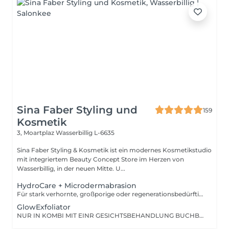
Sina Faber Styling und
159
Kosmetik
3, Moartplaz
Wasserbillig L-6635
Sina Faber Styling & Kosmetik ist ein modernes Kosmetikstudio
mit integriertem Beauty Concept Store im Herzen von
Wasserbillig, in der neuen Mitte. U...
HydroCare + Microdermabrasion
Für stark verhornte, großporige oder regenerationsbedürftige Haut. Diese Behandlung kombiniert das Beste aus zwei Welten: Die 6-Stufen-Pflegekraft unserer HYDROcare Advanced-Technologie + eine präzise Diamant-Mikrodermabrasion. Ideal für Hautbilder, bei denen Reinigung allein nicht mehr reicht und echte Strukturverbesserung gefragt ist. Was macht den Unterschied? Im Vergleich zur klassischen HYDROcare-Behandlung starten wir hier mit einer zusätzlichen Mikrodermabrasion. Dabei werden abgestorbene Hautzellen gezielt abgetragen sanft, aber effektiv. Das macht die Haut aufnahmefähiger, aktiviert die Regeneration und schafft die perfekte Basis für alle darauffolgenden Schritte. Das Ergebnis: glatter, feiner, durchfeuchteter und mit maximalem Glow. Behandlungsaufbau 7 Schritte zum Glow 1. DIAMANT-MIKRODERMABRASION Gezielte Abtragung der obersten Hautschicht gegen Verhornungen, grobe Struktur & müden Teint 2-7: Alle 6 HYDROcare Advanced Schritte CLEAN: Spirulina & Pentylene Glycol PEEL: Milchsäure & Glykolsäure DETOX: Kamille & Hamamelis REFRESH: Hyaluronsäure & Vitamin C OXYGEN GUN: Tiefenwirksame Essenzen DERMA PRESSURE: Druckluft für maximale Wirkstoffaufnahme Besonders geeignet bei: -Unreiner, grobporiger oder verdickter Haut -Reifer oder regenerationsbedürftiger Haut -Raucherhaut mit grauem, fahlem Teint -Haut, die schon vieles ausprobiert hat aber noch nicht angekommen ist
GlowExfoliator
NUR IN KOMBI MIT EINR GESICHTSBEHANDLUNG BUCHBAR! Sanfte, kontrollierte Microdermabrasion. Entfernt verhornte Zellen für ein gleichmäßiges Hautbild.