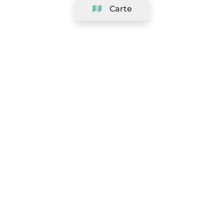
Carte
Société
Support
Équipe
&
Carrières
Référencer votre salon
Légal
Exercer le droit de rétractation
Conditions Générales
Politique de protection des données