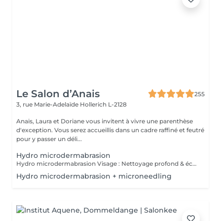
Le Salon d’Anais
255
3, rue Marie-Adelaïde
Hollerich L-2128
Anais, Laura et Doriane vous invitent à vivre une parenthèse
d'exception. Vous serez accueillis dans un cadre raffiné et feutré
pour y passer un déli...
Hydro microdermabrasion
Hydro microdermabrasion Visage : Nettoyage profond & éclat instantané L'hydro microdermabrasion est un soin visage complet et non invasif qui combine une exfoliation douce à l'aide d'un embout à microdermabrasion avec l'infusion de sérums actifs. Ce traitement agit en profondeur pour nettoyer, hydrater et revitaliser la peau en une seule séance. Contre-indications - Femmes enceintes ou allaitement - Pas d'exposition solaire 48h avant et après soin - Traitements lourds : chimio (attendre 1 an) et antibiotiques ou Roaccutane (attendre 6 mois) - Allergie aux acides de fruits, fruits à coques ou aspirine - Dermabrasions médicales - injection de botox ou acide hyaluronique (attendre 1 mois) - Prise d'anticoagulant, anti-inflammatoire sur le long terme - Maladie auto-immune - Cicatrices chéloïdes
Hydro microdermabrasion + microneedling