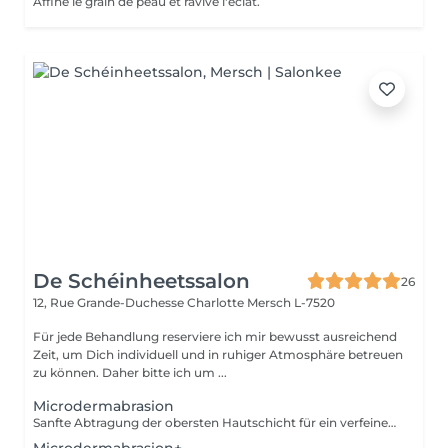
Affine le grain de peau et ravive l'éclat.
De Schéinheetssalon
26
12, Rue Grande-Duchesse Charlotte
Mersch L-7520
Für jede Behandlung reserviere ich mir bewusst ausreichend
Zeit, um Dich individuell und in ruhiger Atmosphäre betreuen
zu können. Daher bitte ich um ...
Microdermabrasion
Sanfte Abtragung der obersten Hautschicht für ein verfeinertes, ebenmäßiges Hautbild und mehr Strahlkraft. Ohne Massage und Ausreinigung. Eine Kur (5+1 gratis) möglich, diese wird individuell auf dein Hautbild abgestimmt. Intervalle und Details besprechen wir persönlich vor Ort, um optimale Ergebnisse zu erzielen.