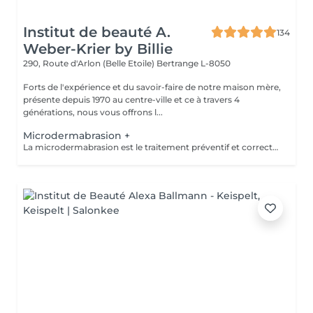
Institut de beauté A.
134
Weber-Krier by Billie
290, Route d'Arlon (Belle Etoile)
Bertrange L-8050
Forts de l'expérience et du savoir-faire de notre maison mère,
présente depuis 1970 au centre-ville et ce à travers 4
générations, nous vous offrons l...
Microdermabrasion +
La microdermabrasion est le traitement préventif et correctif par excellence. Elle stimule la régénération cellulaire et la production de cellules jeunes. À l'aide soit d'un jet de microcristaux projetés sur la peau soit d'une tête diamantée, la microdermabrasion enlève toutes les cellules mortes. Dès le premier traitement, la peau est plus éclatante, plus douce et visiblement exfoliée.