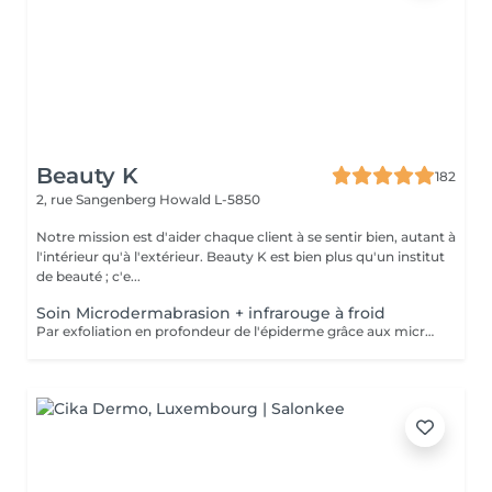
Beauty K
182
2, rue Sangenberg
Howald L-5850
Notre mission est d'aider chaque client à se sentir bien, autant à
l'intérieur qu'à l'extérieur. Beauty K est bien plus qu'un institut
de beauté ; c'e...
Soin Microdermabrasion + infrarouge à froid
Par exfoliation en profondeur de l'épiderme grâce aux micro-cristaux, ce soin permet de nettoyer et de réduire: les taches pigmentaires et/ou certaines imperfections de la peau, resserrer les pores, atténuer rides, ridules et les cicatrices d'acné. Le soin s'accompagne de l'utilisation de LED afin de faire pénétrer en profondeur l'acide hyaluronique ou principes actifs.