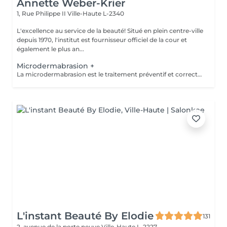
Annette Weber-Krier
1, Rue Philippe II
Ville-Haute L-2340
L'excellence au service de la beauté! Situé en plein centre-ville
depuis 1970, l'institut est fournisseur officiel de la cour et
également le plus an...
Microdermabrasion +
La microdermabrasion est le traitement préventif et correctif par excellence. Elle stimule la régénération cellulaire et la production de cellules jeunes. À l'aide soit d'un jet de microcristaux projetés sur la peau soit d'une tête diamantée, la microdermabrasion enlève toutes les cellules mortes. Dès le premier traitement, la peau est plus éclatante, plus douce et visiblement exfoliée.
L'instant Beauté By Elodie
131
2, avenue de la porte neuve
Ville-Haute L-2227