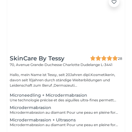
SkinCare By Tessy
28
70, Avenue Grande-Duchesse Charlotte
Dudelange L-3441
Hallo, mein Name ist Tessy, seit 20Jahren dipl.Kosmetikerin,
davon seit 10jahren durch ständige Weiterbildungen und
Leidenschaft zum Beruf ,Dermazeuti...
Microneedling + Microdermabrasion
Une technologie précise et des aiguilles ultra-fines permettent un traitement doux pour la peau avec des résultats parfaits. Le microneedling stimule le collagène de la peau pour favoriser le processus de régénération et la reconstruction des tissus dans les couches profondes, - raffermissement de la peau - réduction des rides - rajeunissement de la peau - amélioration de la peau vasculaire et des tissus - peau impure - contre l'hyperpigmentation et les cicatrices - affinement des pores
Microdermabrasion
Microdermabrasion au diamant Pour une peau en pleine forme La microdermabrasion au diamant élimine les cellules mortes à la surface de la peau et les aspire immédiatement grâce à un système à vide. La peau retrouve ainsi sa porosité. - Résultats visibles immédiatement et durables - Préparation optimale de la peau - Réduction des imperfections cutanées et des taches pigmentaires - Réduction des taches de vieillesse - Réduction des ridules - Optimisation du grain de peau - Raffinement des pores - Stimulation de la régénération cellulaire
Microdermabrasion + Ultrasons
Microdermabrasion au diamant Pour une peau en pleine forme La microdermabrasion au diamant élimine les cellules mortes à la surface de la peau et les aspire immédiatement grâce à un système à vide. La peau retrouve ainsi sa porosité. - Résultats visibles immédiatement et durables - Préparation optimale de la peau - Réduction des imperfections cutanées et des taches pigmentaires - Réduction des taches de vieillesse - Réduction des ridules - Optimisation du grain de peau - Raffinement des pores - Stimulation de la régénération cellulaire