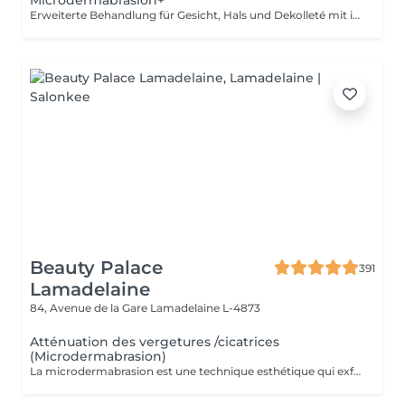
Microdermabrasion+
Erweiterte Behandlung für Gesicht, Hals und Dekolleté mit intensiver Pflege. Wahlweise mit Ausreinigung oder Massage für ein sichtbar glatteres Hautbild. Eine Kur (5+1 gratis) möglich, diese wird individuell auf dein Hautbild abgestimmt Intervalle und Details besprechen wir persönlich vor Ort, um optimale Ergebnisse zu erzielen
Beauty Palace
391
Lamadelaine
84, Avenue de la Gare
Lamadelaine L-4873
Atténuation des vergetures /cicatrices
(Microdermabrasion)
La microdermabrasion est une technique esthétique qui exfolie la peau en profondeur pour améliorer son apparence. Elle est souvent utilisée pour traiter les vergetures et les cicatrices en stimulant le renouvellement cellulaire et la production de collagène.