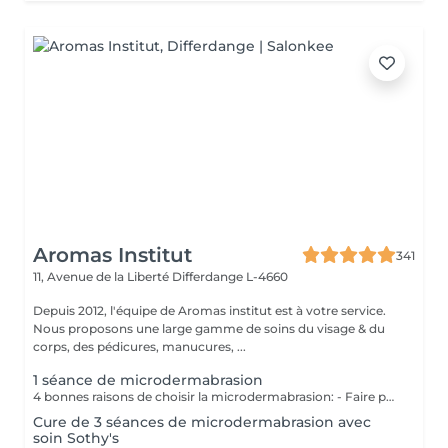
Aromas Institut
341
11, Avenue de la Liberté
Differdange L-4660
Depuis 2012, l'équipe de Aromas institut est à votre service.
Nous proposons une large gamme de soins du visage & du
corps, des pédicures, manucures, ...
1 séance de microdermabrasion
4 bonnes raisons de choisir la microdermabrasion: - Faire peau neuve : une peau qui apparait plus jeune - Teint plus frais/peau nette : réduction des cicatrices - Pores moins profonds :diminution des rides & ridules - Meilleure hydratation : couleur de peau plus égale Nous vous prions de bien vouloir respecter votre rendez-vous. En prenant rendez-vous, vous occupez une place, dont une autre personne aurait éventuellement besoin. Tout rendez-vous non annulé 24h en avance, est susceptible d'être facturé. (Si vous ne pouvez pas vous présenter à votre RDV, proposez-le éventuellement à un proche ou à un ami) Toute l'équipe de Aromas Institut vous remercie pour votre respect et votre compréhension.
Cure de 3 séances de microdermabrasion avec
soin Sothy's