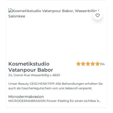
Kosmetikstudio
134
Vatanpour Babor
24, Grand-Rue
Wasserbillig L-6630
Unser Beauty GESCHENKTIPP Alle Behandlungen erhalten Sie
auch als Geschenkgutschein von uns liebevoll verpackt.
Microdermabrasion
MICRODERMABRASION Power-Peeling für einen sichtbar klaren und reinen Tent. Ihre Haut fühlt sich zart, fein und ebenmäßig an. Ob tiefe Fältchen und Linien, Unreinheiten, Narben, Pigmentflecken oder Altersflecken - durch sehr präzise, aber dennoch sanfte Abtragung der oberen Hautzellen werden Regenerationsprozesse in der Haut spürbar angeregt.