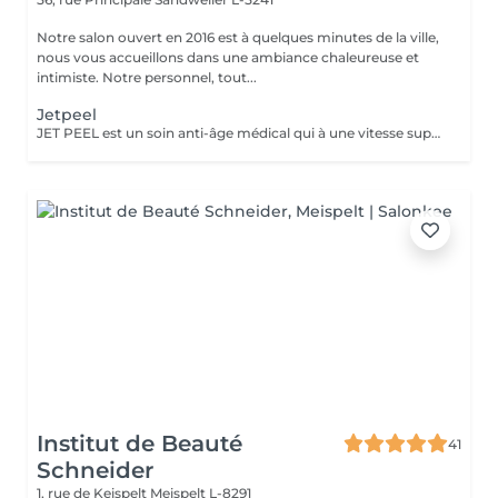
Notre salon ouvert en 2016 est à quelques minutes de la ville,
nous vous accueillons dans une ambiance chaleureuse et
intimiste. Notre personnel, tout...
Jetpeel
JET PEEL est un soin anti-âge médical qui à une vitesse supersonique et sans contact avec la peau fera pénétrer des principes actifs ciblés dans les couches profondes de la peau. Comblement, volumisation, hydratation profonde, oxygénation des tissus, atténuation de plis, rides Dès une séance on voit le résultat. RECOMMANDE EN CURE POUR UN RESULTAT OPTIMAL
Institut de Beauté
41
Schneider
1, rue de Keispelt
Meispelt L-8291