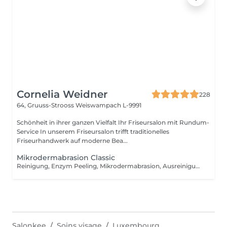
Cornelia Weidner
228
64, Gruuss-Strooss
Weiswampach L-9991
Schönheit in ihrer ganzen Vielfalt Ihr Friseursalon mit Rundum-
Service In unserem Friseursalon trifft traditionelles
Friseurhandwerk auf moderne Bea...
Mikrodermabrasion Classic
Reinigung, Enzym Peeling, Mikrodermabrasion, Ausreinigung, Ampulle, Maske, Massage, Abschlusspflege.
Salonkee
Soins visage
Luxembourg