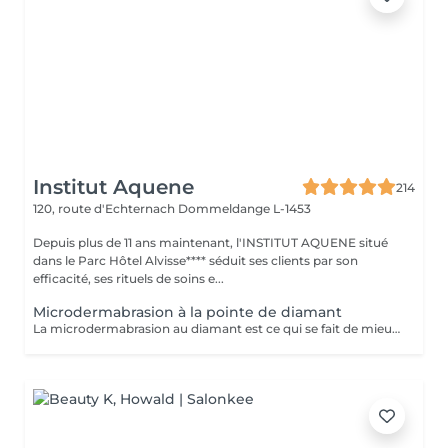
Institut Aquene
214
120, route d'Echternach
Dommeldange L-1453
Depuis plus de 11 ans maintenant, l'INSTITUT AQUENE situé
dans le Parc Hôtel Alvisse**** séduit ses clients par son
efficacité, ses rituels de soins e...
Microdermabrasion à la pointe de diamant
La microdermabrasion au diamant est ce qui se fait de mieux en matière de peeling. C'est un appareil innovateur, combinant 2 actions: polissante des cristaux de diamant qui enlève les cellules mortes. nettoyante qui stimule la croissance des cellules nouvelles ainsi que la production de collagène et d'élastine. Ce soin du visage a pour but d'exfolier la peau, d'en améliorer la texture et de procurer un teint lumineux. En cure allant de 5 à 8 séances en fonction de votre peau, vous pouvez atténuer les tâches, et même les cicatrises dû à l'acné par exemple. Vous pouvez inclure la microdermabrasion dans votre rendez-vous soin visage pour un supplément de 35€, les effets n'en seront que décupler. EXCEPTÉ POUR LE SOIN RÉVOLUTION