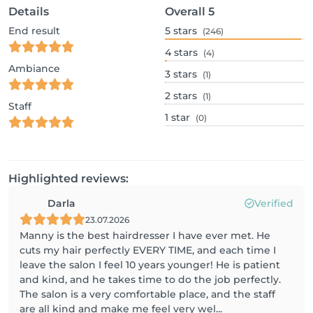
Details
Overall
5
End result
5
stars
(246)
4
stars
(4)
Ambiance
3
stars
(1)
2
stars
(1)
Staff
1
star
(0)
Highlighted reviews:
Darla
Verified
23.07.2026
Manny is the best hairdresser I have ever met. He
cuts my hair perfectly EVERY TIME, and each time I
leave the salon I feel 10 years younger! He is patient
and kind, and he takes time to do the job perfectly.
The salon is a very comfortable place, and the staff
are all kind and make me feel very wel...