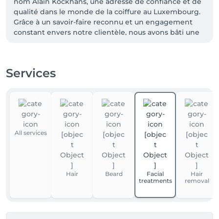
nom Alain Kockhans, une adresse de confiance et de 
qualité dans le monde de la coiffure au Luxembourg. 
Grâce à un savoir-faire reconnu et un engagement 
constant envers notre clientèle, nous avons bâti une 
relation forte, fondée sur la passion et l’excellence.  
Depuis 2023, sous la direction de Manni Defays, notre 
histoire a continué d’évoluer, avec la volonté de faire 
Services
grandir cette belle maison tout en restant fidèle à 
ses racines.  Maison Defays, c’est l’héritage de 30 
années de passion, enrichi d’une nouvelle énergie et 
tourné vers l’avenir.
All services
Hair
Beard
Facial
Hair
treatments
removal