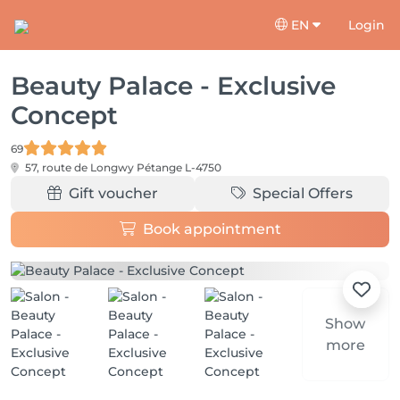
EN
Login
Beauty Palace - Exclusive
Concept
69
57, route de Longwy
Pétange L-4750
Gift voucher
Special Offers
Book appointment
Show
more