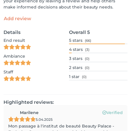
your experience by leaving a review and help others
make informed decisions about their beauty needs.
Add review
Details
Overall
5
End result
5
stars
(66)
4
stars
(3)
Ambiance
3
stars
(0)
2
stars
(0)
Staff
1
star
(0)
Highlighted reviews:
Marilene
Verified
5.04.2025
Mon passage à l'institut de beauté Beauty Palace -