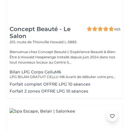
Concept Beauté - Le
455
Salon
201, route de Thionville
Howald L-5885
Bienvenue chez Concept Beauté L'Expérience Beauté & Bien-
Être à Howald Hesperange Installé depuis juin 2024 dans nos
tout nouveaux locaux au Centre S...
Bilan LPG Corps CelluM6
LPG BILAN GRATUIT CELLU M6 Avant de débuter votre programme LPG, nous vous offrons un bilan personnalisé. Cette séance permet d'analyser votre peau, d'évaluer vos besoins et de définir ensemble le protocole le plus adapté à vos objectifs (fermeté, cellulite, drainage, remodelage). Grâce à la technologie brevetée LPG Endermologie, nous vous conseillons un programme sur-mesure pour optimiser vos résultats dès la première séance. Un accompagnement exclusif : En plus de votre programme LPG, bénéficiez des conseils d'une professionnelle, coach en nutrition et bien-être, pour des résultats optimisés et durables. Un suivi global pour retrouver une silhouette harmonieuse et une meilleure vitalité ! Le Lipomassage est une technique issu de l'endermologie ,c'est la solution aux problèmes de cellulite, de graisses localisées et de relachement cutané. Cellu M6 combine trois efets majeurs: - Le destockage : il active la lipolyse et stimule les adipocytes déclenchant la libération des graisses - Le raffermissement : il stimule les fibroblastes pour générer collagène et élastine - Le rescultage : il décloisonne les amas graisseux et agit sur les septas ( aspect capitons )
Forfait complet OFFRE LPG 10 séances
Forfait 2 zones OFFRE LPG 10 séances