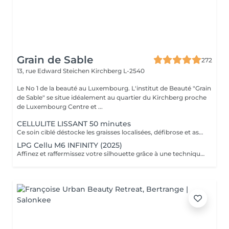
Grain de Sable
272
13, rue Edward Steichen
Kirchberg L-2540
Le No 1 de la beauté au Luxembourg. L'institut de Beauté "Grain
de Sable" se situe idéalement au quartier du Kirchberg proche
de Luxembourg Centre et ...
CELLULITE LISSANT 50 minutes
Ce soin ciblé déstocke les graisses localisées, défibrose et assouplit les tissus pour traiter efficacement la cellulite adipeuse et fibreuse tout en procurant un grand moment de bien-être.
LPG Cellu M6 INFINITY (2025)
Affinez et raffermissez votre silhouette grâce à une technique de palper-rouler associée à un système d'aspiration. La dernière génération, le Cellu M6 INFINITY est un programme de soins basés sur la technique " Endermologie ", permettant de stimuler la circulation et les tissus de la peau en profondeur grâce à un système mécanique de palper-rouler. Associant confort et efficacité, cette technique, très proche d'un massage manuel, assouplit les tissus, améliore la circulation veineuse et lymphatique et permet une meilleure élimination des toxines. Les soins du corps Cellu M6 INFINITY permettent de : - déstocker les graisses - lisser la cellulite - raffermir la peau - retrouver des jambes légères