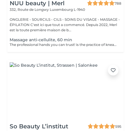
NUU beauty | Merl
788
332, Route de Longwy
Luxembourg L-1940
ONGLERIE - SOURCILS - CILS - SOINS DU VISAGE - MASSAGE -
ÉPILATION C'est ici que tout a commencé. Depuis 2022, Merl
est la toute première maison de b...
Massage anti-cellulite, 60 min
The professional hands you can trust! is the practice of kneading or manipulating a person's muscles and other soft-tissue in order to reduce stress, reduce muscle pain, increase relaxation and improve the work of the immune system. Benefits of getting an anti-cellulite massage: - improves blood circulation - congestion in the skin goes away - metabolic processes in cells and tissues are activated - muscles and tissues are saturated with oxygen and minerals - skin becomes smooth and elastic How is massage anti-cellulite done? - back is massaged - arms are massaged - legs are massaged - belly is massaged Age restrictions: recommended to do from 16 years. Post procedure recommendations: do not do sport and any sharp movements for 2-3 hours after the procedure. Frequency: 2-3 times per week, 10 times in total. Repeat once in 3-6 months.
So Beauty L’institut
595