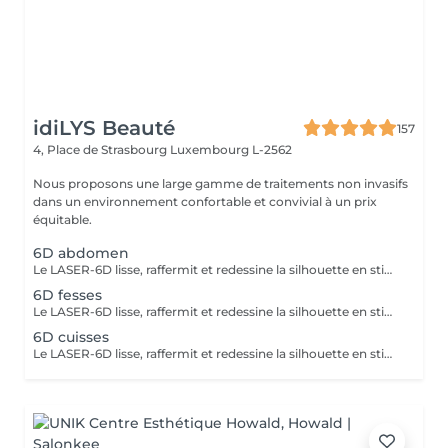
idiLYS Beauté
157
4, Place de Strasbourg
Luxembourg L-2562
Nous proposons une large gamme de traitements non invasifs
dans un environnement confortable et convivial à un prix
équitable.
6D abdomen
Le LASER-6D lisse, raffermit et redessine la silhouette en stimulant la peau en profondeur pour atténuer visiblement la cellulite. La LUMINOTHÉRAPIE du visage consiste à exposer la peau à des lumières LED afin de stimuler le renouvellement cellulaire et améliorer l'éclat du teint.
6D fesses
Le LASER-6D lisse, raffermit et redessine la silhouette en stimulant la peau en profondeur pour atténuer visiblement la cellulite.
6D cuisses
Le LASER-6D lisse, raffermit et redessine la silhouette en stimulant la peau en profondeur pour atténuer visiblement la cellulite. La LUMINOTHÉRAPIE du visage consiste à exposer la peau à des lumières LED afin de stimuler le renouvellement cellulaire et améliorer l'éclat du teint.