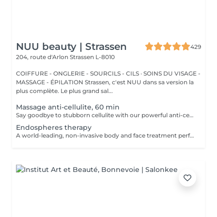
NUU beauty | Strassen
429
204, route d'Arlon
Strassen L-8010
COIFFURE - ONGLERIE - SOURCILS - CILS · SOINS DU VISAGE -
MASSAGE - ÉPILATION Strassen, c'est NUU dans sa version la
plus complète. Le plus grand sal...
Massage anti-cellulite, 60 min
Say goodbye to stubborn cellulite with our powerful anti-cellulite massage! This intensive treatment uses firm, targeted techniques to stimulate circulation, break down fat deposits, and smooth the skin's texture. By enhancing lymphatic flow and increasing metabolism, it visibly reduces the appearance of dimples and improves overall skin tone. Ideal as part of a body contouring plan. Age restrictions: recommended to do from 16 years. Post procedure recommendations: do not do sport and any sharp movements for 2-3 hours after the procedure. Frequency: 2-3 times per week, 10 times in total. Repeat once in 3-6 months.
Endospheres therapy
A world-leading, non-invasive body and face treatment performed using the original 3rd-generation Endospheres® technology one of the most advanced solutions on the market for sculpting, drainage, and skin firming. This Italian medical technology combines microvibration, deep lymphatic drainage, and muscle stimulation to deliver visible results from the very first session. Why Endospheres® at NUU: Original 3rd-generation Endospheres® device · Authentic Italian technology · Instant lightness, firmness, and contouring · Safe, natural, and highly effective · No downtime Key benefits: Reduces cellulite and water retention Improves blood and lymphatic circulation Firms and tightens the skin Relieves muscle tension and heaviness Stimulates collagen and natural glow A.F.T. (Abdominal Fat Treatment) Advanced thermal and vacuum technology designed to activate fat metabolism, enhance lymphatic drainage, and sculpt the abdominal area safely and comfortably. Recommended from: 18+ Post-care: No downtime Frequency: Course recommended for optimal results Results are visible and progressive with regular sessions.