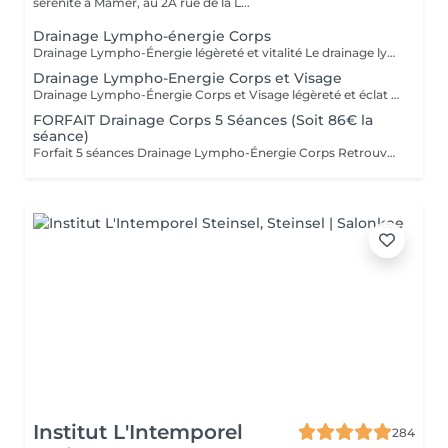
sérénité à Mamer, au 2A rue de la L...
Drainage Lympho-énergie Corps
Drainage Lympho-Énergie légèreté et vitalité Le drainage lympho-énergie est une méthode douce qui stimule le système lymphatique pour libérer les toxines, réduire la rétention d'eau et améliorer la circulation. Par des gestes précis et respectueux du corps, cette technique procure une sensation de légèreté, apaise le stress et redonne de l'énergie. Bienfaits : affiner la silhouette, diminuer la cellulite, soulager les jambes lourdes, améliorer la circulation, restaurer vitalité et équilibre. Pour prolonger et optimiser les résultats, découvrez nos cartes forfaits à tarif avantageux. Idéal aussi pour faire plaisir sous forme de bon cadeau. - FORFAIT Drainage Corps 5 Séances 430€ ( soit 86€ la séance ) - FORFAIT Drainage Corps 10 Séances 790€ ( soit 79€ la séance ) Déconseillé aux femmes enceintes. Pour en savoir plus, cliquez ici : https://www.oxyzen.lu Avertissement : Nos soins sont dédiés au bien-être et à la relaxation. Ils ne remplacent pas un suivi médical et ne relèvent pas de la kinésithérapie.
Drainage Lympho-Energie Corps et Visage
Drainage Lympho-Énergie Corps et Visage légèreté et éclat Le drainage lympho-énergie est une méthode douce qui stimule le système lymphatique et libère les toxines pour rétablir équilibre et vitalité. * Visage : réduit rides et imperfections, illumine le teint, raffermit l'ovale, atténue acné et couperose, diminue les poches et favorise un véritable lifting naturel. * Corps : aide à lutter contre la cellulite et la rétention d'eau, soulage les jambes lourdes, améliore la circulation, apaise le stress et redonne de l'énergie. Un soin complet qui agit autant sur l'esthétique que sur le bien-être intérieur. Pour optimiser les résultats, découvrez nos cartes forfaits à tarif avantageux. Idéal aussi pour offrir en bon cadeau. Déconseillé aux femmes enceintes. Pour en savoir plus, cliquez ici : https://www.oxyzen.lu Avertissement : Nos soins sont dédiés au bien-être et à la relaxation. Ils ne remplacent pas un suivi médical et ne relèvent pas de la kinésithérapie.
FORFAIT Drainage Corps 5 Séances (Soit 86€ la
séance)
Forfait 5 séances Drainage Lympho-Énergie Corps Retrouvez une silhouette affinée, des jambes légères et plus de vitalité grâce à notre forfait de 5 séances de drainage lympho-énergie corps. Cette méthode naturelle agit sur la circulation, la cellulite, la rétention d'eau, le stress et la perte d'énergie. Avec ce forfait, vous bénéficiez d'un tarif préférentiel : 86 € la séance au lieu de 94 €, soit une remise d'environ 8,5 %. Avantages du forfait : - Résultats renforcés et durables au fil des séances - Accompagnement personnalisé et adapté à vos besoins - Économies substantielles par rapport aux séances unitaires - Flexibilité dans la planification de vos rendez-vous Ce forfait est également le cadeau idéal à offrir à un proche pour lui faire découvrir les bienfaits du drainage lympho-énergie. Déconseillé aux femmes enceintes. Pour en savoir plus, cliquez ici : https://www.oxyzen.lu
Institut L'Intemporel
284