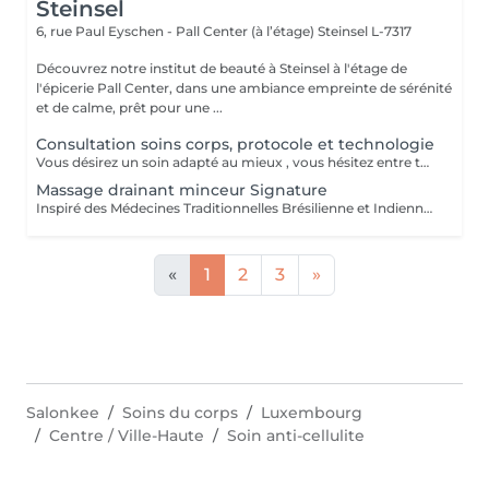
Steinsel
6, rue Paul Eyschen - Pall Center (à l’étage)
Steinsel L-7317
Découvrez notre institut de beauté à Steinsel à l'étage de
l'épicerie Pall Center, dans une ambiance empreinte de sérénité
et de calme, prêt pour une ...
Consultation soins corps, protocole et technologie
Vous désirez un soin adapté au mieux , vous hésitez entre toutes nos techniques , machines et protocoles divers. Nous avons donc mis en place ce moment privilégié avec une esthéticienne , qui vous écoutera et répondra à vos attentes en vous conseillant au mieux . Les 25€ de la consultation vous seront déduits de votre soin si vous prenez rdv .
Massage drainant minceur Signature
Inspiré des Médecines Traditionnelles Brésilienne et Indienne, ce soin allie des manuvres de pétrissage, frictions et percussions pour apporter une détoxification et un drainage des tissus, un équilibre global du corps afin de restaurer son image de soi. Conseillé en cure de minimum 10 séances + 2 gratuites.
«
1
2
3
»
Salonkee
Soins du corps
Luxembourg
Centre / Ville-Haute
Soin anti-cellulite