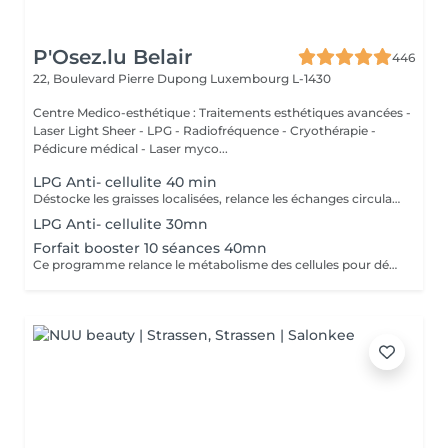
P'Osez.lu Belair
446
22, Boulevard Pierre Dupong
Luxembourg L-1430
Centre Medico-esthétique : Traitements esthétiques avancées -
Laser Light Sheer - LPG - Radiofréquence - Cryothérapie -
Pédicure médical - Laser myco...
LPG Anti- cellulite 40 min
Déstocke les graisses localisées, relance les échanges circulatoires et raffermit pour retrouver une peau lisse, plus ferme et un corps plus léger. Ce soin agit sur tous types de cellulite(adipeux,aqueuse et fibreuse).
LPG Anti- cellulite 30mn
Forfait booster 10 séances 40mn
Ce programme relance le métabolisme des cellules pour déstocker les graisses résistantes, lisser la cellulite et raffermir la peau. Cure à raison de 2 soins endermologie corps par semaine pendant 5 semaines .