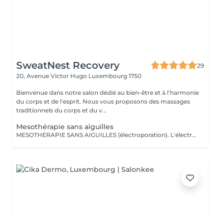
SweatNest Recovery
29
20, Avenue Victor Hugo
Luxembourg 1750
Bienvenue dans notre salon dédié au bien-être et à l'harmonie
du corps et de l'esprit. Nous vous proposons des massages
traditionnels du corps et du v...
Mesothérapie sans aiguilles
MESOTHERAPIE SANS AIGUILLES (électroporation). L'électromésothérapie est une technique médicale non invasive qui utilise des impulsions électriques pour améliorer l'apparence de la peau et le bien-être général. C'est une méthode sûre et efficace pour traiter une variété de problèmes de peau, des rides aux cicatrices d'acné, et elle est devenue une composante essentielle de nombreuses pratiques esthétiques. La mésothérapie sans aiguilles est également efficace pour le remodelage corporel et la réduction de la cellulite. Elle peut aider à tonifier les muscles et à éliminer les dépôts de graisse, aidant ainsi les clients à obtenir une silhouette plus ferme et plus sculptée. Cette technique utilise des courants électriques faibles intensité pour faire traverser la surface protectrice de la peau et les membranes cellulaires aux substances actives choisis selon des besoins et des effets attendus (p.ex., des enzymes et des produits favorisants le drainage lymphatique). Voici quelques-unes des principales contre-indications à l'électromésothérapie : Maladies cardiaques et porteurs de pacemaker Grossesse Épilepsie Cancers de la peau Diabète avancé Infections cutanées actives ou irritations cutanées graves Nombre de séances est établi selon des besoins et des résultats recherchés.