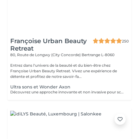
Françoise Urban Beauty
250
Retreat
80, Route de Longwy (City Concorde)
Bertrange L-8060
Entrez dans l'univers de la beauté et du bien-être chez
Françoise Urban Beauty Retreat. Vivez une expérience de
détente et profitez de notre savoir-fa...
Ultra sons et Wonder Axon
Découvrez une approche innovante et non invasive pour sculpter votre silhouette, alliant la puissance de l'ultra son à la technologie avancée du Wonder Axon. Cette synergie unique agit en profondeur pour : Défibroser les cellulites indurées : Les ondes ultrasonores ciblent les nodules fibreux, brisant les tissus durcis et libérant les graisses emprisonnées. Brûler les graisses libérées : Le Wonder Axon active la lipolyse et stimule le drainage lymphatique, éliminant naturellement les toxines et les lipides. Sculpter une musculature harmonieuse : Les impulsions électrostimulantes du Wonder Axon tonifient les muscles en douceur, pour une silhouette ferme et équilibrée. Booster le métabolisme de base : En stimulant la microcirculation et l'activité cellulaire, cette combinaison relance la combustion des calories même au repos.