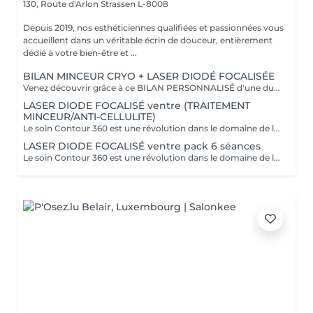
130, Route d'Arlon
Strassen L-8008
Depuis 2019, nos esthéticiennes qualifiées et passionnées vous
accueillent dans un véritable écrin de douceur, entièrement
dédié à votre bien-être et ...
BILAN MINCEUR CRYO + LASER DIODÉ FOCALISÉE
Venez découvrir grâce à ce BILAN PERSONNALISÉ d'une durée de 1h la formule la plus adapté pour vous afin d'atteindre vos objectifs ! Le soin Contour 360 est une révolution dans le domaine de l'esthétique corporelle. Si vous cherchez à affiner votre silhouette sans recourir à des interventions chirurgicales invasives, ce traitement est idéal ! Pourquoi opter pour le soin Contour 360 ? La technologie Contour 360 est adaptée à tous les types de peau et à diverses zones du corps. Que ce soit pour le ventre, les poignées d'amour, les cuisses ou les bras. Ce dispositif de body contouring combine trois traitements en un : la cryolipolyse augmentée, le laser diode focalisé et le palper-rouler mécanique. La cryolipolyse détruit les cellules adipeuses grâce à un froid intense, tandis que le laser diode stimule la production de collagène et l'élimination des triglycérides. Le palper-rouler mécanique améliore la circulation sanguine et lymphatique, combattant ainsi la rétention d'eau et la cellulite. Cette synergie permet des résultats visibles dès la première séance.
LASER DIODE FOCALISÉ ventre (TRAITEMENT
MINCEUR/ANTI-CELLULITE)
Le soin Contour 360 est une révolution dans le domaine de l'esthétique corporelle. Si vous cherchez à affiner votre silhouette sans recourir à des interventions chirurgicales invasives, ce traitement est idéal! Contour 360 ne se contente pas de réduire les graisses, elle améliore également la fermeté et la texture de la peau. Grâce à l'association du laser diode focalisé et du palper-rouler mécanique, la technologie stimule la production naturelle de collagène et d'élastine, deux composants essentiels pour une peau ferme et élastique. Le laser chauffe doucement les tissus, favorisant ainsi l'élimination des graisses et la tonicité de la peau. Le palper-rouler, quant à lui, reproduit un massage efficace, réduisant la cellulite et améliorant l'aspect général de la peau pour une silhouette redessinée et harmonieuse.
LASER DIODE FOCALISÉ ventre pack 6 séances
Le soin Contour 360 est une révolution dans le domaine de l'esthétique corporelle. Si vous cherchez à affiner votre silhouette sans recourir à des interventions chirurgicales invasives, ce traitement est idéal! Contour 360 ne se contente pas de réduire les graisses, elle améliore également la fermeté et la texture de la peau. Grâce à l'association du laser diode focalisé et du palper-rouler mécanique, la technologie stimule la production naturelle de collagène et d'élastine, deux composants essentiels pour une peau ferme et élastique. Le laser chauffe doucement les tissus, favorisant ainsi l'élimination des graisses et la tonicité de la peau. Le palper-rouler, quant à lui, reproduit un massage efficace, réduisant la cellulite et améliorant l'aspect général de la peau pour une silhouette redessinée et harmonieuse.