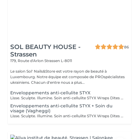
SOL BEAUTY HOUSE -
86
Strassen
179, Route d'Arlon
Strassen L-8011
Le salon Sol' Nails&Store est votre rayon de beauté à
Luxembourg. Notre équipe est composée de PROspécialistes
ukrainiens. Chacun d'entre nous a plus...
Enveloppements anti-cellulite STYX
Lisse. Sculpte. Illumine. Soin anti-cellulite STYX Wraps Dites adieu à la cellulite tenace et bonjour à une peau plus lisse et plus ferme ! Nos STYX Wraps constituent un soin anti-cellulite puissant qui utilise des ingrédients actifs naturels et des bandages de compression pour tonifier et détoxifier visiblement votre corps. Ses bienfaits : Cible et réduit l'apparence de la cellulite Stimule la circulation sanguine et lymphatique Raffermit, lisse et hydrate la peau Aide à redessiner les zones à problèmes Ressentez l'effet tenseur dès la première séance et profitez d'une silhouette rafraîchie et sculptée. Idéal en traitement ponctuel ou en cure pour des résultats durables. Prête à retrouver confiance en vous grâce aux bandages ?
Enveloppements anti-cellulite STYX + Soin du
visage (Vagheggi)
Lisse. Sculpte. Illumine. Soin anti-cellulite STYX Wraps Dites adieu à la cellulite tenace et bonjour à une peau plus lisse et plus ferme ! Nos STYX Wraps constituent un soin anti-cellulite puissant qui utilise des ingrédients actifs naturels et des bandages de compression pour tonifier et détoxifier visiblement votre corps. Ses bienfaits : Cible et réduit l'apparence de la cellulite Stimule la circulation sanguine et lymphatique Raffermit, lisse et hydrate la peau Aide à redessiner les zones à problèmes Ressentez l'effet tenseur dès la première séance et profitez d'une silhouette rafraîchie et sculptée. Idéal en traitement unique ou en cure pour des résultats à long terme. Profitez pleinement de ce moment pour profiter d'un soin du visage pendant la durée de l'enveloppement ! Prête à retrouver confiance en vous grâce à nos enveloppements ?