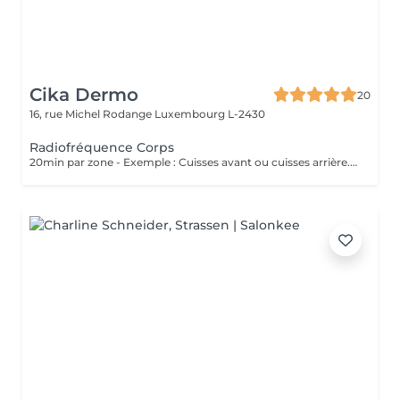
Cika Dermo
20
16, rue Michel Rodange
Luxembourg L-2430
Radiofréquence Corps
20min par zone - Exemple : Cuisses avant ou cuisses arrière. Soin Raffermissant pour le relâchement cutané ou la cellulite légère. L'effet est immédiat et évolutif sous 48h. Nous vous conseillons de faire ce soin en commençant par une cure de 6 séances et par la suite sous forme d'entretien uniquement.