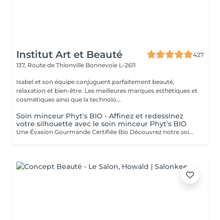
Institut Art et Beauté
427
137, Route de Thionville
Bonnevoie L-2611
Isabel et son équipe conjuguent parfaitement beauté,
relaxation et bien-être. Les meilleures marques esthétiques et
cosmétiques ainsi que la technolo...
Soin minceur Phyt's BIO - Affinez et redessinez
votre silhouette avec le soin minceur Phyt's BIO
Une Évasion Gourmande Certifiée Bio Découvrez notre soin Escapade Gourmande, une véritable évasion sensorielle certifiée bio par PHYT'S, alliant douceur et plaisir pour un moment de détente absolu. Gommage au Coco : Exfoliation Douce : La pulpe de coco élimine délicatement les cellules mortes, révélant une peau douce et lisse. Sublimation de la Peau : Ce gommage sublime votre teint pour un éclat naturel et rafraîchissant. Enveloppement au Beurre de Karité : Hydratation Intense : Le beurre de karité fond sur votre corps, offrant une hydratation profonde et nourrissante. Relaxation Profonde : Ce modelage bien-être procure une relaxation totale et un confort inégalé. Enveloppement au Cacao : Éveil des Sens : Le cacao enveloppe votre peau d'une chaleur parfumée, éveillant vos sens et prolongeant la sensation de bien-être. Plaisir Gourmand : Le parfum envoûtant du cacao ajoute une touche de gourmandise à votre expérience. Une Évasion Sensorielle Unique : Ce soin est une véritable aventure sensorielle, offrant bien-être et plaisir à chaque étape. Ingrédients Bio : Profitez des bienfaits de la nature avec des ingrédients certifiés bio, tout en respectant l'environnement. Un Moment de Pure Indulgence un moment rien que pour vous où le stress et les tensions fondent comme neige au soleil. Vous méritez ce moment de luxe et de bien-être. venez vivre cette escapade gourmande inoubliable. Esthéticiennes Fatima Lisette Carla Marie Francesca Mirza