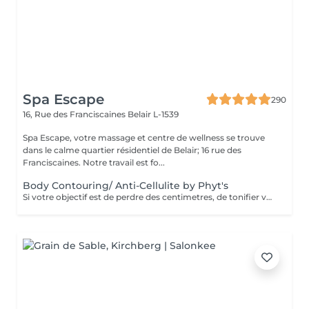
Spa Escape
290
16, Rue des Franciscaines
Belair L-1539
Spa Escape, votre massage et centre de wellness se trouve
dans le calme quartier résidentiel de Belair; 16 rue des
Franciscaines. Notre travail est fo...
Body Contouring/ Anti-Cellulite by Phyt's
Si votre objectif est de perdre des centimetres, de tonifier votre corps , de réduire la cellulite, ce soin développé par les laboratoires Phyt's est fait pour vous. Ensemble avec une bonne hygiène de vie adaptée, vous obtiendrez les resultats que vous espériez.