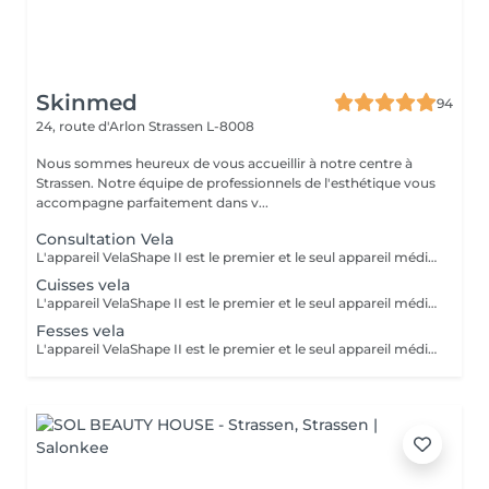
Skinmed
94
24, route d'Arlon
Strassen L-8008
Nous sommes heureux de vous accueillir à notre centre à
Strassen. Notre équipe de professionnels de l'esthétique vous
accompagne parfaitement dans v...
Consultation Vela
L'appareil VelaShape II est le premier et le seul appareil médical qui a fait ses preuves en remodelage corps. Le VelaShape II est une technologie qui combine le palper-rouler à des radiofréquences et à de la lumière infrarouge. Le palper-rouler « casse » les capitons graisseux et stimule la circulation sanguine et le drainage lymphatique. Quant aux radiofréquences et à la lumière infrarouge, elles agissent dans les couches profondes de la peau, soit l'hypoderme et le derme où l'on retrouve les cellules adipeuses et les fibres de collagène. Les radiofréquences et la lumière infrarouge activent le métabolisme des cellules graisseuses pour en diminuer la grosseur tout en stimulant la contraction et la production des fibres de collagène. L'objectif est de chauffer les graisses afin de récupérer la fermeté et l'aspect lisse de la peau. Un ensemble de 10 séances rapprochées sont nécessaires pour atteindre un résultat optimal. Après cette phase il faut maintenir le résultat obtenu par des séances d'entretien tous les 2 mois. Nous vous proposons une séance de Velashape à partir de 60€ selon la zone à traiter. Contre-indications : porteurs de stimulateur cardiaque ou prothèse métallique, diabétiques, preneurs d'anti- coagulants, enceinte ou allaitante, maladies veineuses, infiltration, tumeur cancéreuse
Cuisses vela
L'appareil VelaShape II est le premier et le seul appareil médical qui a fait ses preuves en remodelage corps. Le VelaShape II est une technologie qui combine le palper-rouler à des radiofréquences et à de la lumière infrarouge. Le palper-rouler « casse » les capitons graisseux et stimule la circulation sanguine et le drainage lymphatique. Quant aux radiofréquences et à la lumière infrarouge, elles agissent dans les couches profondes de la peau, soit l'hypoderme et le derme où l'on retrouve les cellules adipeuses et les fibres de collagène. Les radiofréquences et la lumière infrarouge activent le métabolisme des cellules graisseuses pour en diminuer la grosseur tout en stimulant la contraction et la production des fibres de collagène. L'objectif est de chauffer les graisses afin de récupérer la fermeté et l'aspect lisse de la peau. Un ensemble de 10 séances rapprochées sont nécessaires pour atteindre un résultat optimal. Après cette phase il faut maintenir le résultat obtenu par des séances d'entretien tous les 2 mois. Nous vous proposons une séance de Velashape à partir de 60€ selon la zone à traiter. Contre-indications : porteurs de stimulateur cardiaque ou prothèse métallique, diabétiques, preneurs d'anti- coagulants, enceinte ou allaitante, maladies veineuses, infiltration, tumeur cancéreuse
Fesses vela
L'appareil VelaShape II est le premier et le seul appareil médical qui a fait ses preuves en remodelage corps. Le VelaShape II est une technologie qui combine le palper-rouler à des radiofréquences et à de la lumière infrarouge. Le palper-rouler « casse » les capitons graisseux et stimule la circulation sanguine et le drainage lymphatique. Quant aux radiofréquences et à la lumière infrarouge, elles agissent dans les couches profondes de la peau, soit l'hypoderme et le derme où l'on retrouve les cellules adipeuses et les fibres de collagène. Les radiofréquences et la lumière infrarouge activent le métabolisme des cellules graisseuses pour en diminuer la grosseur tout en stimulant la contraction et la production des fibres de collagène. L'objectif est de chauffer les graisses afin de récupérer la fermeté et l'aspect lisse de la peau. Un ensemble de 10 séances rapprochées sont nécessaires pour atteindre un résultat optimal. Après cette phase il faut maintenir le résultat obtenu par des séances d'entretien tous les 2 mois. Nous vous proposons une séance de Velashape à partir de 60€ selon la zone à traiter. Contre-indications : porteurs de stimulateur cardiaque ou prothèse métallique, diabétiques, preneurs d'anti- coagulants, enceinte ou allaitante, maladies veineuses, infiltration, tumeur cancéreuse