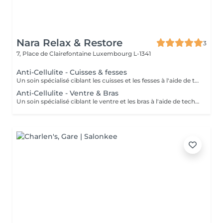
Nara Relax & Restore
3
7, Place de Clairefontaine
Luxembourg L-1341
Anti-Cellulite - Cuisses & fesses
Un soin spécialisé ciblant les cuisses et les fesses à l'aide de techniques de massage intensives destinées à stimuler la circulation et à agir sur les tissus sous-jacents. Ce traitement contribue à améliorer l'apparence de la peau, à soutenir la tonicité des tissus et à procurer une sensation de peau plus lisse et revitalisée.
Anti-Cellulite - Ventre & Bras
Un soin spécialisé ciblant le ventre et les bras à l'aide de techniques de massage ciblées destinées à stimuler la circulation et à soutenir l'apparence naturelle de la peau. Ce traitement intensif aide à améliorer la tonicité des tissus, affiner le grain de peau et laisser la peau plus souple, plus douce et agréablement rafraîchie.