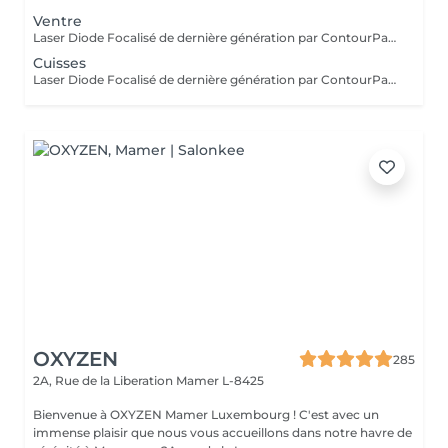
Ventre
Laser Diode Focalisé de dernière génération par ContourParis° : ciblez les zones à traiter ventre, cuisses, fesses et bras pour raffermir la peau, réduire le relâchement cutané et gommer la cellulite. Une solution efficace pour une peau plus lisse, tonique et visiblement remodelée. Il est possible qu'il y ait des contre-indications à la réalisation de ce soin. Si vous n'êtes jamais venu, je vous conseille de réserver au préalable un bilan silhouette ou de téléphoner au cabinet.
Cuisses
Laser Diode Focalisé de dernière génération par ContourParis° : ciblez les zones à traiter ventre, cuisses, fesses et bras pour raffermir la peau, réduire le relâchement cutané et gommer la cellulite. Une solution efficace pour une peau plus lisse, tonique et visiblement remodelée. Il est possible qu'il y ait des contre-indications à la réalisation de ce soin. Si vous n'êtes jamais venu, je vous conseille de réserver au préalable un bilan silhouette ou de téléphoner au cabinet.
OXYZEN
285
2A, Rue de la Liberation
Mamer L-8425
Bienvenue à OXYZEN Mamer Luxembourg ! C'est avec un
immense plaisir que nous vous accueillons dans notre havre de