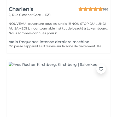
Charlen's
993
2, Rue Glesener
Gare L-1631
NOUVEAU : ouverture tous les lundis !!!! NON STOP DU LUNDI
AU SAMEDI L'incontournable institut de beauté à Luxembourg.
Nous sommes connues pour n...
radio frequence intense derniere machine
On passe l'appareil à ultrasons sur la zone de traitement. Il est possible de ressentir une légère sensation de chaleur pendant la séance mais la lipocavitation est indolore. La séance dure entre 40 minutes et 1h et vous pourrez reprendre vos activités quotidiennes normalement après le soin. Les resultats lissent la peau casse les capitons des la première seance