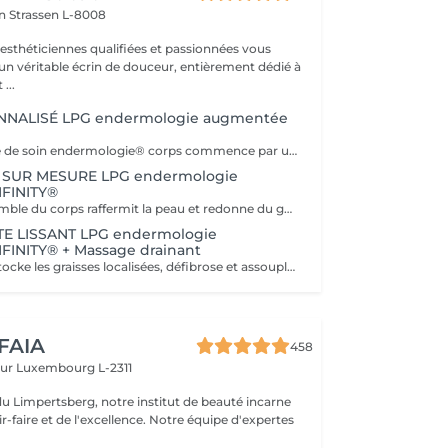
on
Strassen L-8008
 esthéticiennes qualifiées et passionnées vous
 un véritable écrin de douceur, entièrement dédié à
...
NNALISÉ LPG endermologie augmentée
Tout programme de soin endermologie® corps commence par un bilan ultra-précis, avec l'application professionnelle ENDERMOLINK. Il se déroule en trois étapes clés : 1. Décryptage de votre mode de vie. 2. Analyse de votre peau. 3. Création de votre programme sur-mesure.
 SUR MESURE LPG endermologie
FINITY®
Ce soin de l'ensemble du corps raffermit la peau et redonne du galbe aux courbes pour retrouver une silhouette resculptée et plus ferme tout en procurant un grand moment de bien-être. DESTOCKE les graisses Grâce à la nouvelle tête de traitement brevetée Alliance, endermologie® permet de cibler et d'affiner les zones rebelles à lexercice et à l'hygiène alimentaire (bras, dos, ventre, taille, cuisses..) tout en s'adaptant précisément aux besoins de chaque peau. LISSE la cellulite La cellulite, qui touche 90 % des femmes même les plus minces et les plus sportives, résulte à la fois dun stockage de graisses dans les adipocytes (cellules graisseuses) et dune rétention d'eau tout autour. RAFFERMIT la peau Variations de poids, grossesses, temps qui passe la peau perd progressivement de sa tonicité et de sa souplesse. Même si ce relâchement cutané concerne tout le corps, certaines zones y sont plus sensibles : intérieur des cuisses, ventre, bras, etc
TE LISSANT LPG endermologie
FINITY® + Massage drainant
Ce soin ciblé déstocke les graisses localisées, défibrose et assouplit les tissus pour traiter efficacement la cellulite adipeuse et fibreuse tout en procurant un grand moment de bien-être. 40 minutes LPG + 10 minutes de massage drainant/amincissant sur l'avant des jambes.
 FAIA
458
eur
Luxembourg L-2311
du Limpertsberg, notre institut de beauté incarne
t de l'excellence. Notre équipe d'expertes