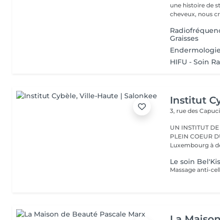
une histoire de s
cheveux, nous cr
Radiofréquenc
Graisses
Endermologie
HIFU - Soin R
Institut C
3, rue des Capuc
UN INSTITUT DE
PLEIN COEUR DU CENTRE VILLE 
Luxembourg à deu
Le soin Bel'Ki
La Maison