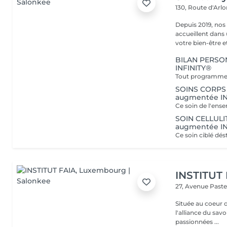
130, Route d'Arl
Depuis 2019, nos
accueillent dans
votre bien-être et 
BILAN PERSO
INFINITY®
SOINS CORPS
augmentée IN
SOIN CELLULI
augmentée IN
INSTITUT
27, Avenue Past
Située au coeur 
l'alliance du savoir-faire e
passionnées ...