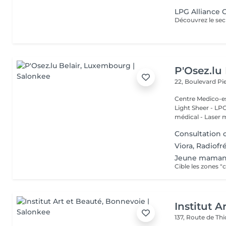
LPG Alliance 
P'Osez.lu 
22, Boulevard P
Centre Medico-es
Light Sheer - LPG - 
médical - Laser 
Consultation 
Viora, Radiof
Jeune mama
Institut A
137, Route de Thi