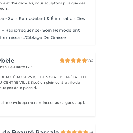
tyle et d'audace. Ici, nous sculptons plus que des
éon...
e - Soin Remodelant & Élimination Des
 + Radiofréquence- Soin Remodelant
affermissant/Ciblage De Graisse
ybèle
186
ins
Ville-Haute 1313
 BEAUTÉ AU SERVICE DE VOTRE BIEN-ÊTRE EN
Situé en plein centre ville de
x pas de la place d...
s
Massage anti-cellulite-enveloppement minceur aux algues-application de gel cryogène. La légende désigne Belkis (la reine de Saba) d'allure souple et élégante, comme l'un des symboles de la beauté. Le soin Belkis est un soin spécifique minceur complet : amincissant-raffermissant-drainant, à base d'huiles essentielles de citron et cyprès, caféine et algues laminaires. Soin très puissant car au maximum de concentration des huiles essentielles autorisés.
 de Beauté Pascale
46