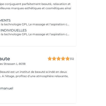
uipe conjuguent parfaitement beauté, relaxation et
.
MENTS
Les avantages de la technologie GPL Le massage et l'aspiration combinés du LPG Cellu M6 Medical offrent des solutions minceur, anti-âge et thérapeutiques 100% naturelles à travers des massages indolores qui réactivent naturellement les mécanismes cellulaires, apportant divers bienfaits adaptés à vos besoins spécifiques. Avantages esthétiques : Réduit la cellulite, la peau d'orange disparaissant progressivement pour redonner à la peau son aspect lisse et ferme. Harmonise la silhouette. Raffermit et améliore l'apparence de la peau. Diminue l'apparence des cicatrices, des greffes et des brûlures. Bienfaits thérapeutiques : Améliore la circulation lymphatique et sanguine. Favorise la récupération postopératoire. Génère un effet relaxant. Réduit les douleurs musculaires. Soulage les jambes lourdes et les chevilles gonflées. Prépare à l'effort physique. Facilite la récupération après l'effort : courbatures, etc. Traite les affections liées au sport : tendinites, blessures musculaires, etc. Procure détente et relaxation musculaire. Praticiens formés : Carla Lisete Marie Francesca Prenez soin de votre corps et de votre beauté dès aujourd'hui : avec la technologie LPG pour préparer votre peau et votre corps aux années à venir
 INDIVIDUELLES
Les avantages de la technologie GPL Le massage et l'aspiration combinés du LPG Cellu M6 Medical offrent des solutions minceur, anti-âge et thérapeutiques 100% naturelles à travers des massages indolores qui réactivent naturellement les mécanismes cellulaires, apportant divers bienfaits adaptés à vos besoins spécifiques. Avantages esthétiques : Réduit la cellulite, la peau d'orange disparaissant progressivement pour redonner à la peau son aspect lisse et ferme. Harmonise la silhouette. Raffermit et améliore l'apparence de la peau. Diminue l'apparence des cicatrices, des greffes et des brûlures. Bienfaits thérapeutiques : Améliore la circulation lymphatique et sanguine. Favorise la récupération postopératoire. Génère un effet relaxant. Réduit les douleurs musculaires. Soulage les jambes lourdes et les chevilles gonflées. Prépare à l'effort physique. Facilite la récupération après l'effort : courbatures, etc. Traite les affections liées au sport : tendinites, blessures musculaires, etc. Procure détente et relaxation musculaire. Praticiens formés : Carla Lisete Carla Marie Francesca Prenez soin de votre corps et de votre beauté dès aujourd'hui : avec la technologie LPG pour préparer votre peau et votre corps aux années à venir
aute
312
mes
Strassen L-8018
 Beauté est un institut de beauté scindé en deux
xante,
r manuel