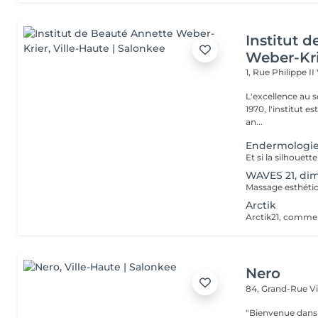
Institut 
Weber-Kr
1, Rue Philippe II
L'excellence au service de la bea
1970, l'institut e
an...
Endermologie
WAVES 21, dimi
Arctik
Nero
84, Grand-Rue
V
"Bienvenue dans 