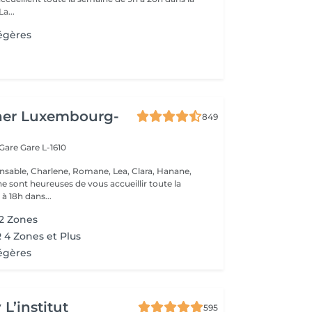
onne humeur ! La...
égères
her Luxembourg-
849
 Gare
Gare L-1610
nsable, Charlene, Romane, Lea, Clara, Hanane,
e sont heureuses de vous accueillir toute la
à 18h dans...
 2 Zones
4 Zones et Plus
égères
L’institut
595