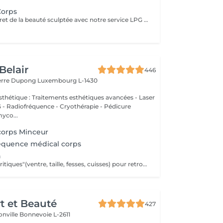
Corps
Découvrez le secret de la beauté sculptée avec notre service LPG Endermologie. Cette technologie de pointe est votre alliée pour une silhouette redessinée et une peau radieuse. Les soins Endermologie stimulent naturellement la production de collagène et d'élastine, réduisent l'aspect de la cellulite et raffermissent votre peau. Les résultats sont visibles dès les premières séances, vous laissant avec une confiance et une élégance accrues. Révélez votre beauté intérieure avec une silhouette plus harmonieuse. Optez pour le bien-être et la beauté, choisissez LPG Endermologie dès aujourd'hui.
Belair
446
ierre Dupong
Luxembourg L-1430
thétique : Traitements esthétiques avancées - Laser
Radiofréquence - Cryothérapie - Pédicure
myco...
corps Minceur
réquence médical corps
n
Cible les zones "critiques"(ventre, taille, fesses, cuisses) pour retrouver une silhouette harmonieuse après l'arrivée de bébé tout en apportant une véritable sensation de bien-être.
rt et Beauté
427
onville
Bonnevoie L-2611