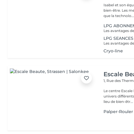
Isabel et son éq
bien-être. Les meilleures marques esthétiques et cosmétiques ainsi
que la technolo..
LPG ABONNE
LPG SEANCES
Cryo-line
Escale Be
1, Rue des Ther
Le centre Escale
univers différents. A l'étage, profitez d'une atmosphère rela
lieu de bien-êtr...
Palper-Roule