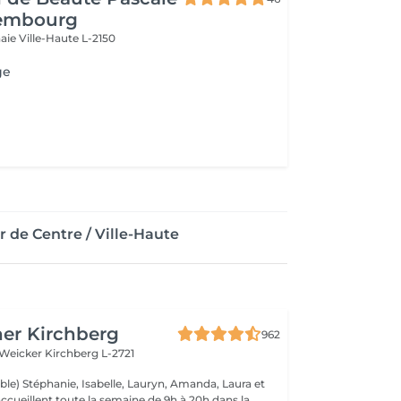
embourg
naie
Ville-Haute L-2150
ge
 de Centre / Ville-Haute
er Kirchberg
962
 Weicker
Kirchberg L-2721
ble) Stéphanie, Isabelle, Lauryn, Amanda, Laura et
ccueillent toute la semaine de 9h à 20h dans la