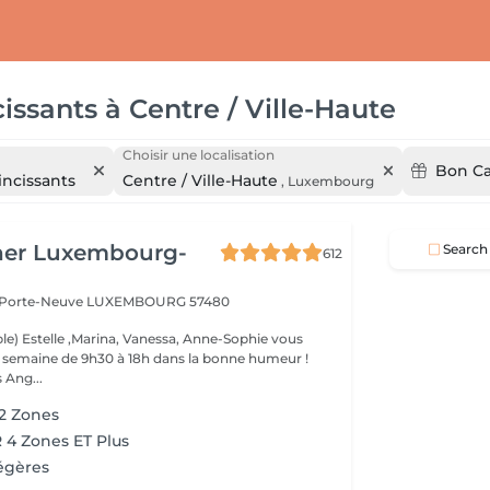
issants
à
Centre / Ville-Haute
Choisir une localisation
Bon C
ncissants
Centre / Ville-Haute
,
Luxembourg
her Luxembourg-
Search
612
a Porte-Neuve
LUXEMBOURG 57480
le) Estelle ,Marina, Vanessa, Anne-Sophie vous
la semaine de 9h30 à 18h dans la bonne humeur !
 Ang...
 2 Zones
4 Zones ET Plus
égères