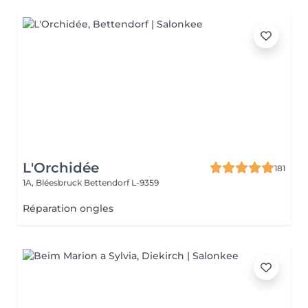
L'Orchidée
181
1A, Bléesbruck
Bettendorf L-9359
Réparation ongles