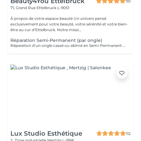
Beauty4You Ettelbruck
110
71, Grand Rue
Ettelbruck L-9051
À propos de votre espace beauté Un univers pensé
exclusivement pour votre beauté, votre sérénité et votre bien-
être au cur d'Ettelbruck. Notre missi...
Réparation Semi-Permanent (par ongle)
Réparation d'un ongle cassé ou abîmé en Semi-Permanent afin de restaurer sa forme, sa solidité et son esthétique. Ce service est réalisé uniquement sur les ongles nécessitant une réparation.
Lux Studio Esthétique
112
2, Zone Industrielle
Mertzig L-9166