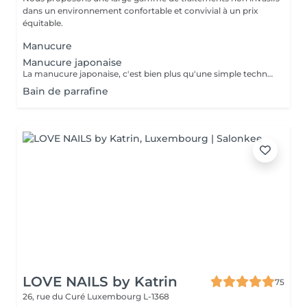
dans un environnement confortable et convivial à un prix
équitable.
Manucure
Manucure japonaise
La manucure japonaise, c'est bien plus qu'une simple technique de soin des ongles. Le but, c'est vraiment de redonner de l'éclat et de la vitalité aux ongles. Des ingrédients naturels sont utilisés pour chouchouter les ongles et mettre en valeur leur beauté innée : - on nourrit et on renforce les ongles avec des produits comme la cire d'abeille, le lait de riz et le soja. - on utilise des outils spécifiques et des techniques toutes douces, comme un polissage délicat et l'application de pâtes riches en nutriments.
Bain de parrafine
LOVE NAILS by Katrin
75
26, rue du Curé
Luxembourg L-1368