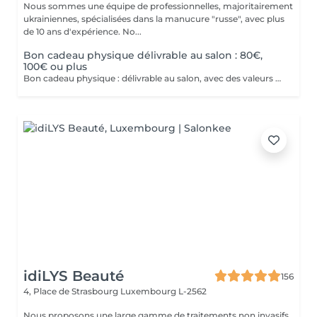
Nous sommes une équipe de professionnelles, majoritairement
ukrainiennes, spécialisées dans la manucure "russe", avec plus
de 10 ans d'expérience. No...
Bon cadeau physique délivrable au salon : 80€,
100€ ou plus
Bon cadeau physique : délivrable au salon, avec des valeurs possibles de 80€, 100€ ou plus de 100€. Bon cadeau électronique : délivrable par email, avec une valeur à choisir librement, à acheter directement sur ce site internet. Nos bons cadeaux sont valables sur tous nos services et peuvent être utilisés en plusieurs fois.
idiLYS Beauté
156
4, Place de Strasbourg
Luxembourg L-2562
Nous proposons une large gamme de traitements non invasifs