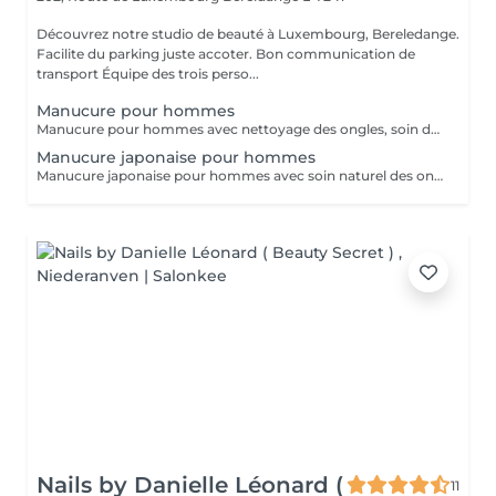
Découvrez notre studio de beauté à Luxembourg, Bereledange.
Facilite du parking juste accoter. Bon communication de
transport Équipe des trois perso...
Manucure pour hommes
Manucure pour hommes avec nettoyage des ongles, soin des cuticules, mise en forme et hydratation des mains. Idéal pour des mains propres, soignées et naturelles.
Manucure japonaise pour hommes
Manucure japonaise pour hommes avec soin naturel des ongles, polissage avec pâte minérale et poudre nutritive. Renforce les ongles, donne une brillance naturelle et un aspect soigné sans vernis.
Nails by Danielle Léonard (
11