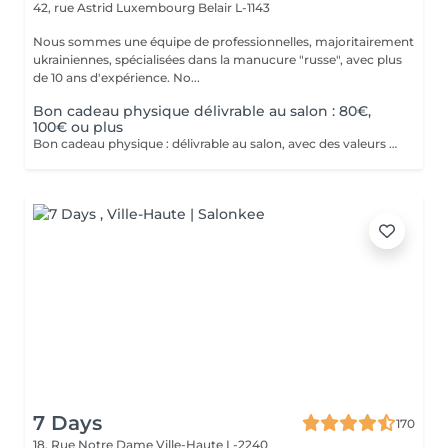
42, rue Astrid
Luxembourg Belair L-1143
Nous sommes une équipe de professionnelles, majoritairement
ukrainiennes, spécialisées dans la manucure "russe", avec plus
de 10 ans d'expérience. No...
Bon cadeau physique délivrable au salon : 80€,
100€ ou plus
Bon cadeau physique : délivrable au salon, avec des valeurs possibles de 80€, 100€ ou plus de 100€. Bon cadeau électronique : délivrable par email, avec une valeur à choisir librement, à acheter directement sur ce site internet. Nos bons cadeaux sont valables sur tous nos services et peuvent être utilisés en plusieurs fois.
7 Days
170
18, Rue Notre Dame
Ville-Haute L-2240