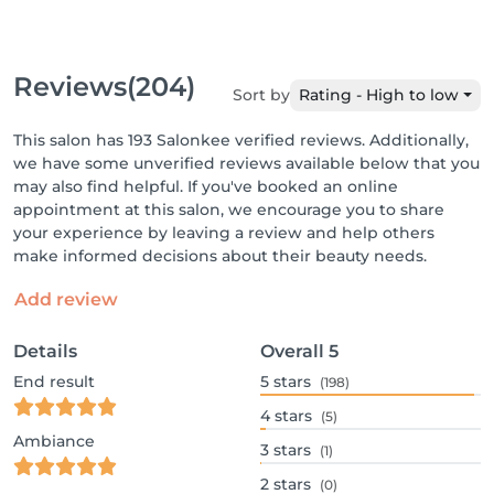
Reviews
(204)
Sort by
Rating - High to low
This salon has 193 Salonkee verified reviews. Additionally,
we have some unverified reviews available below that you
may also find helpful. If you've booked an online
appointment at this salon, we encourage you to share
your experience by leaving a review and help others
make informed decisions about their beauty needs.
Add review
Details
Overall
5
End result
5
stars
(198)
4
stars
(5)
Ambiance
3
stars
(1)
2
stars
(0)