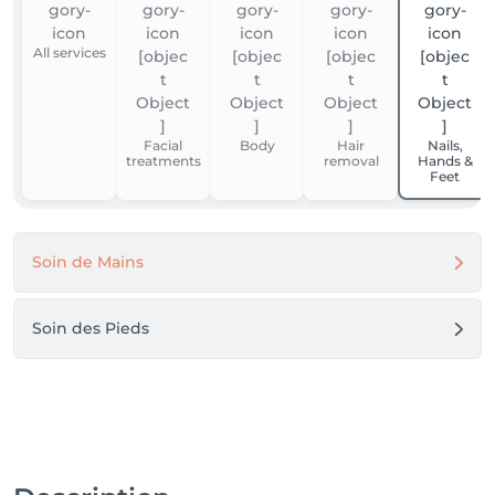
All services
Facial
Body
Hair
Nails,
treatments
removal
Hands &
Feet
Soin de Mains
Soin des Pieds