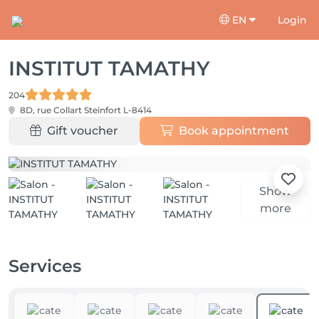
EN
Login
INSTITUT TAMATHY
204
8D, rue Collart
Steinfort L-8414
Gift voucher
Book appointment
Show
more
Services