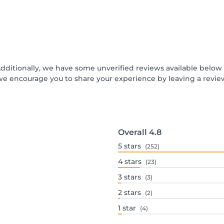
Additionally, we have some unverified reviews available below t
we encourage you to share your experience by leaving a revi
Overall
4.8
5
stars
(252)
4
stars
(23)
3
stars
(3)
2
stars
(2)
1
star
(4)