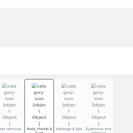
air removal
Nails, Hands &
Massage & Spa
Eyebrows and
Feet
Makeup