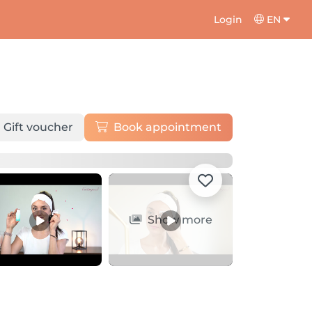
Login
EN
Gift voucher
Book appointment
Show more