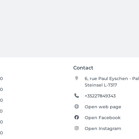
Contact
00
6, rue Paul Eyschen - Pal
Steinsel L-7317
00
+35227849343
00
Open web page
00
Open Facebook
00
Open Instagram
00