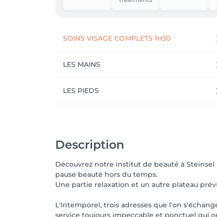
•	A l’achat de 2 compléments alimentaires « Aime » recevez un bon de 25€ valable en cabine de soins ( Steinfort et Oberpallen)

•	Beauté du regard : -30% sur les maquillages « yeux » et les soins contour.

•	-30% sur les laits et baumes corps Clarins (classiques et parfumés)

SOINS VISAGE COMPLETS 1H30
LES MAINS
LES PIEDS
Description
Découvrez notre institut de beauté à Steinsel
pause beauté hors du temps.
Une partie relaxation et un autre plateau prévu
L'Intemporel, trois adresses que l'on s'échan
service toujours impeccable et ponctuel qui on