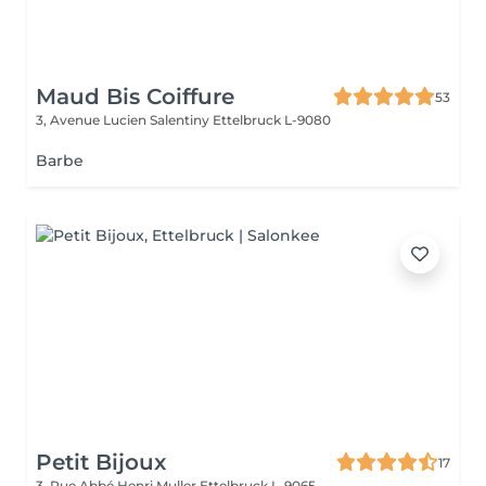
Maud Bis Coiffure
53
3, Avenue Lucien Salentiny
Ettelbruck L-9080
Barbe
Petit Bijoux
17
3, Rue Abbé Henri Muller
Ettelbruck L-9065