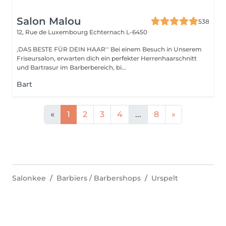
Salon Malou
538
12, Rue de Luxembourg
Echternach L-6450
,DAS BESTE FÜR DEIN HAAR'' Bei einem Besuch in Unserem
Friseursalon, erwarten dich ein perfekter Herrenhaarschnitt
und Bartrasur im Barberbereich, bi...
Bart
«
1
2
3
4
...
8
»
Salonkee
Barbiers / Barbershops
Urspelt