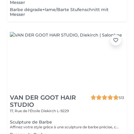
Messer
Barbe dégrade+lame/Barte Stufenschnitt mit
Messer
VAN DER GOOT HAIR
513
STUDIO
17, Rue de l'Étoile
Diekirch L-9229
Sculpture de Barbe
Affinez votre style grâce à une sculpture de barbe précise, conçue pour maintenir une barbe nette, équilibrée et parfaitement définie. Ce service comprend un travail minutieux de taille, de mise en forme et de contours afin de mettre en valeur la structure naturelle de votre visage.