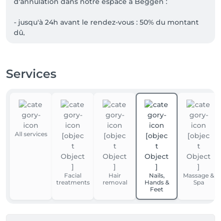
d'annulation dans notre espace à Beggen : 

- jusqu'à 24h avant le rendez-vous : 50% du montant 
dû,

- absence non signalée : 100% du montant dû.

Services
En cas d'annulation ou de retard, quelle qu'en soit 
l'origine, notre responsabilité ne pourra être 
engagée, notamment en cas de trafic, de maladie ou 
d'oubli !
All services
Facial
Hair
Nails,
Massage &
treatments
removal
Hands &
Spa
Feet