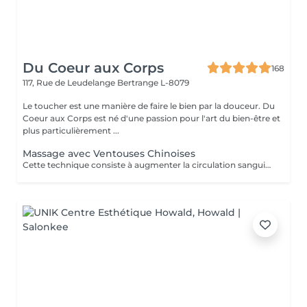
Du Coeur aux Corps
168
117, Rue de Leudelange
Bertrange L-8079
Le toucher est une manière de faire le bien par la douceur. Du
Coeur aux Corps est né d'une passion pour l'art du bien-être et
plus particulièrement ...
Massage avec Ventouses Chinoises
Cette technique consiste à augmenter la circulation sanguine. L'objectif est de créer un effet de succion qui favorisera la décongestion des tissus, l'évacuation des toxines et la mobilité des tissus. Prioritairement, cette pratique s'effectue sur le dos.