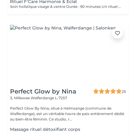
Rituel F'Care Harmonie & Eclat
Soin holistique visage & ventre Durée : 90 minutes Un rituel profondément rééquilibrant qui relie le ventre, le visage et le système nerveux pour libérer les tensions accumulées, alléger le corps et révéler l'éclat naturel du visage. Le Rituel F'Care Harmonie & Éclat débute par un massage abdominal inspiré du Chi Nei Tsang, associé à des techniques de drainage et de travail manuel profond visant à relâcher les tensions physiques et émotionnelles logées dans le ventre. Cette première étape favorise une sensation de légèreté, améliore la circulation et invite le corps à un profond lâcher-prise. Le soin se poursuit avec un massage de la nuque, du cuir chevelu et un massage Face Sculpting sur mesure du visage., Les tensions musculaires se relâchent, les traits se défatiguent, les volumes du visage retrouvent davantage d'harmonie et la peau révèle un éclat plus frais et lumineux. Chaque séance est adaptée aux besoins du moment afin d'accompagner le visage et le corps vers un équilibre plus global. Bienfaits du rituel : Libération des tensions abdominales et émotionnelles Sensation de légèreté et de fluidité dans le corps Relâchement des tensions du visage, de la nuque et des trapèzes Drainage et stimulation de la circulation Traits plus détendus et visage plus lumineux Soutien de l'équilibre global du corps et du système nerveux Résultat : Le ventre se relâche, la respiration devient plus fluide, le visage retrouve de la douceur et de l'éclat. Le corps s'allège, l'esprit s'apaise et une sensation profonde d'harmonie intérieure s'installe.
Perfect Glow by Nina
25
3, Millewee
Walferdange L-7257
Perfect Glow By Nina, situé à Helmsange (commune de
Walferdange), est un véritable havre de paix entièrement dédié
au bien-être féminin. Ce studio, r...
Massage rituel détoxifiant corps