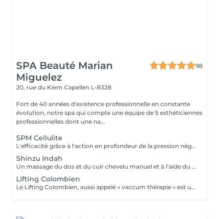
SPA Beauté Marian
98
Miguelez
20, rue du Kiem
Capellen L-8328
Fort de 40 années d'existence professionnelle en constante
évolution, notre spa qui compte une équipe de 5 esthéticiennes
professionnelles dont une na...
SPM Cellulite
L'efficacité grâce à l'action en profondeur de la pression négative. Technique originale du "palper - rouler" Drainage, régénération et raffermissement des tissus du visage, du buste et du corps. Pour tous types de peaux. Traitements spécifiques contre les vergetures, la cellulite et bien d'autres. Maîtriser peau d'orange, culotte de cheval et tissus conjonctif faible grâce au SPM Digital ! Le SPM le multi -talent dont on ne peut plus se passer. Raffermir et regalber la poitrine sans appel à la chirurgie, l'un des nombreux traitements spécifiques.
Shinzu Indah
Un massage du dos et du cuir chevelu manuel et à l'aide du Rama, cet outil en métal kansa parfaitement adapté au travail des méridiens, des mémoires, des blocages émotionnels du dos. Pour une détente profonde et un véritable reset sur le plan émotionnel!
Lifting Colombien
Le Lifting Colombien, aussi appelé « vaccum thérapie » est une technique non chirurgicale, pratiquée à l'aide de ventouses qui exercent une aspiration pour casser les dépôts de cellulite et de graisse, éliminer les toxines, améliorer le drainage et restaurer l'élasticité de la peau.