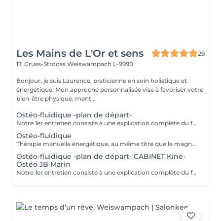
Les Mains de L'Or et sens
29
17, Gruss-Strooss
Weiswampach L-9990
Bonjour, je suis Laurence, praticienne en soin holistique et
énergétique. Mon approche personnalisée vise à favoriser votre
bien-être physique, ment...
Ostéo-fluidique -plan de départ-
Notre 1er entretien consiste à une explication complète du fonctionne de l'Ostéofluidique ainsi que de voir notre plan d'action et le nombre de séance à fixer selon votre problématique.
Ostéo-fluidique
Thérapie manuelle énergétique, au même titre que le magnétisme, à la différence que celui-ci permet un décodage biologique et permet la libération émotionnelle. L'ostéofluidique permet de travailler directement sur l'énergie des os, articulations, organes, glandes et de tous les systèmes énergétiques du corps, sans aucune manipulation ni cracking. Mon travail consiste à mettre en lumière ces blocages et de les libérer. À la rencontre des maux et mots. - douleurs. - traumas. - blocages physiques et émotionnels. -
Ostéo-fluidique -plan de départ- CABINET Kiné-
Ostéo JB Marin
Notre 1er entretien consiste à une explication complète du fonctionne de l'Ostéofluidique ainsi que de voir notre plan d'action et le nombre de séance à fixer selon votre problématique.