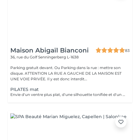
Maison Abigaïl Bianconi
83
36, rue du Golf
Senningerberg L-1638
Parking gratuit devant. Ou Parking dans la rue : mettre son
disque. ATTENTION LA RUE A GAUCHE DE LA MAISON EST
UNE VOIE PRIVÉE. Il y est donc interdit...
PILATES mat
Envie d'un ventre plus plat, d'une silhouette tonifiée et d'un regain d'énergie ? Rejoignez mon cours de Pilates Mat en petit groupe ! Chaque séance vous fait travailler les abdominaux profonds, améliore votre posture, soulage le mal de dos et sculpte votre corps efficacement. Avec seulement 5 places disponibles, vous profitez d'un suivi personnalisé et de corrections adaptées pour maximiser vos résultats. Merci de prévoir l'appoint en espèces. 36 rue du Golf L-1638 Senningerberg Parking gratuit Toute réservation non honorée est due. Toute réservation non annulée 48h avant est due.