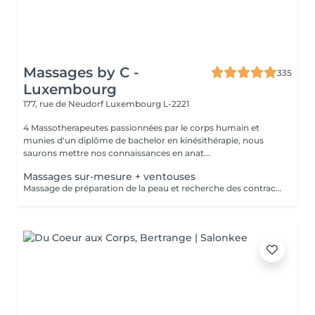
Massages by C -
335
Luxembourg
177, rue de Neudorf
Luxembourg L-2221
4 Massotherapeutes passionnées par le corps humain et
munies d'un diplôme de bachelor en kinésithérapie, nous
saurons mettre nos connaissances en anat...
Massages sur-mesure + ventouses
Massage de préparation de la peau et recherche des contractures suivis pas la pose des ventouses. Le vide est créé à l'aide d'une flamme, aucune sensation de chaud n'est ressentie durant le procédé et la technique est peu douloureuse. Le but de la cupping therapy est de soulager les tensions musculaires tout en promouvant la circulation sanguine et lymphatique.