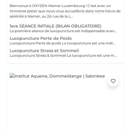
Bienvenue à OXYZEN Mamer Luxembourg ! C'est avec un
immense plaisir que nous vous accueillons dans notre havre de
sérénité à Mamer, au 2A rue de la L...
1ere SÉANCE INITIALE (BILAN OBLIGATOIRE)
La première séance de luxopuncture est indispensable avant de débuter tout programme. D'une durée d'environ 1 heure, elle se déroule en deux temps : 30 minutes d'échange approfondi (anamnèse) pour comprendre vos besoins, vos habitudes et définir vos objectifs 30 minutes de séance de luxopuncture, adaptée en fonction de cet échange Cette étape permet de personnaliser votre accompagnement et d'optimiser les résultats. Chaque protocole est ainsi ajusté à votre profil (poids, stress, sommeil, compulsions). Séance essentielle pour un suivi efficace et durable Permet un accompagnement sur mesure Un premier pas vers votre équilibre et votre bien-être durable.
Luxopuncture Perte de Poids
Luxopuncture Perte de poids La luxopuncture est une méthode douce et non invasive qui aide à réguler l'appétit, réduire les fringales et rééquilibrer le métabolisme. Idéale pour accompagner une perte de poids progressive, elle agit également sur le stress et les compulsions alimentaires. Chaque séance est adaptée à vos besoins afin de vous accompagner en douceur vers un meilleur équilibre et des résultats durables. Un accompagnement naturel pour retrouver légèreté, équilibre et bien-être au quotidien.
Luxopuncture Stress et Sommeil
Luxopuncture Stress & Sommeil La luxopuncture est une méthode douce et non invasive qui aide à apaiser le système nerveux, réduire le stress et améliorer la qualité du sommeil. Elle se pratique à l'aide d'un stylo à infrarouge qui stimule des points réflexes du corps, sans aiguille et en toute douceur. Chaque séance est adaptée à vos besoins afin de favoriser un relâchement profond et un apaisement durable. Un accompagnement naturel pour retrouver calme, sérénité et un sommeil réparateur.