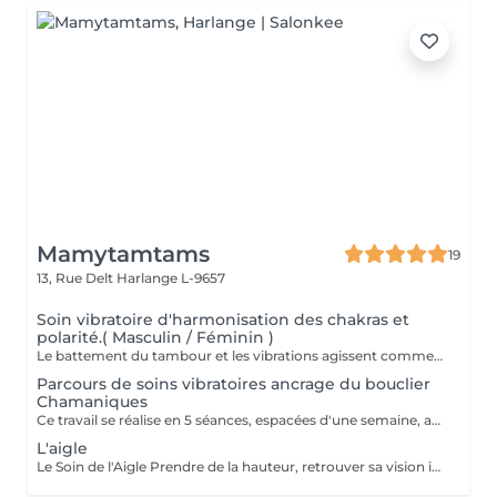
Mamytamtams
19
13, Rue Delt
Harlange L-9657
Soin vibratoire d'harmonisation des chakras et
polarité.( Masculin / Féminin )
Le battement du tambour et les vibrations agissent comme un rappel pour le corps et l'esprit. Ils viennent libérer ce qui est figé, remettre l'énergie en mouvement et réaligner vos chakras. Allongé(e) dans un espace sécurisé, vous vous laissez porter par la vibration. Peu à peu, le mental se calme, le corps se relâche et l'énergie retrouve son équilibre. Un moment profond pour se recentrer, se réaligner et retrouver sa propre vibration. Réservez votre soin et laissez la vibration du tambour vous guider.
Parcours de soins vibratoires ancrage du bouclier
Chamaniques
Ce travail se réalise en 5 séances, espacées d'une semaine, afin de laisser le temps à chaque énergie alliée d'agir en profondeur. À chaque rencontre, la vibration du tambour vient harmoniser votre bouclier Chamaniques, libérer ce qui entrave votre chemin et réveiller vos forces intérieures. Au fil des séances, vous vous reconnectez à vos alliés spirituels, ces présences qui accompagnent votre évolution et peuvent vous guider au quotidien. À l'issue de ce parcours, un bouclier de protection énergétique est mis en place afin de stabiliser le travail réalisé et vous replacer au centre de votre création, de votre vie. Vous repartez aligné(e), centré(e) dans vos énergies et pleinement relié(e) à votre pouvoir de création. Un chemin vibratoire puissant pour celles et ceux qui ressentent l'appel du tambour.
L'aigle
Le Soin de l'Aigle Prendre de la hauteur, retrouver sa vision intérieure Le soin de l'Aigle est une expérience profonde, un véritable voyage intérieur mêlant vibrations, guidance et méditation. C'est un moment sacré que vous vous offrez pour vous reconnecter à votre essence et observer votre vie avec un regard nouveau. La médecine de l'Aigle en chamanisme L'Aigle est un symbole puissant de clairvoyance, de liberté et d'élévation. Il nous invite à nous élever au-dessus des blocages du quotidien, à prendre du recul pour mieux comprendre les situations qui nous freinent. Sa médecine agit sur la vision : voir plus loin, voir autrement, voir juste. Pendant le soin, vous êtes guidé(e) pour lâcher le mental, ouvrir votre perception et accueillir des prises de conscience profondes. Les bienfaits à long terme Libération des blocages émotionnels et énergétiques Clarté dans vos choix et vos directions de vie Reconnexion à votre intuition Apaisement intérieur durable Sentiment de légèreté et de liberté retrouvée Ce soin ne fait pas que soulager sur l'instant il s'ancre en vous et continue de travailler dans les jours et semaines qui suivent. Offrez-vous ce moment hors du temps Si vous ressentez le besoin de comprendre, de vous libérer et d'avancer avec plus de clarté, le soin de l'Aigle est une invitation à vous élever. Réservez votre séance et laissez-vous porter par la médecine de l'Aigle.