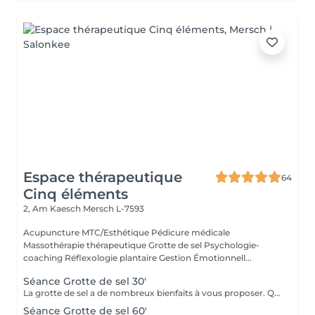
Espace thérapeutique
64
Cinq éléments
2, Am Kaesch
Mersch L-7593
Acupuncture MTC/Esthétique Pédicure médicale
Massothérapie thérapeutique Grotte de sel Psychologie-
coaching Réflexologie plantaire Gestion Émotionnell...
Séance Grotte de sel 30'
La grotte de sel a de nombreux bienfaits à vous proposer. Que ce soit pour un moment de relaxation ou pour soulager des troubles respiratoires, lutter contre les toxines, diminuer l'anxiété, améliorer le sommeil ou l'état de fatigue, ou même bénéficier des bienfaits pour la beauté de la peau et sa reminéralisation ! Transats, plaids, coussins et infusions vous y attendront.
Séance Grotte de sel 60'