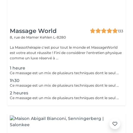
Massage World
133
8, rue de Mamer
Kehlen L-8280
La Massothérapie c'est pour tout le monde et MassageWorld
est votre atout réussite ! Fini de considérer l'entretien physique
comme un luxe réservé à ...
1 heure
Ce massage est un mix de plusieurs techniques dont le seul but est : LE RÉSULTAT Chaque mix est étudié et décidé avec vous, car pour améliorer une conséquence, il faut en trouver la cause. Deep Tissue, Myofascial Release, Trigger Point, Scraping Gua-Sha, Cupping Therapy combinées pour une efficacité maximale !! Douleurs chronique ou passagères, augmentation de performances ou récupération, relaxation physique ou mentale, détoxication, drainage, la combinaison ces techniques offrent des possibilités illimitées.
1h30
Ce massage est un mix de plusieurs techniques dont le seul but est : LE RÉSULTAT Chaque mix est étudié et décidé avec vous, car pour améliorer une conséquence, il faut en trouver la cause. Deep Tissue, Myofascial Release, trigger Point, scarping / Gua-Sha, cupping therapy combinées pour une efficacité maximale !! Douleurs chronique ou passagères, augmentation de performances ou récupération, relaxation physique ou mentale, détoxication, drainage, la combinaison de toutes ces techniques est illimitée.
2 heures
Ce massage est un mix de plusieurs techniques dont le seul but est : LE RÉSULTAT Chaque mix est étudié et décidé avec vous, car pour améliorer une conséquence, il faut en trouver la cause. Deep Tissue, Myofascial Release, trigger Point, scarping / Gua-Sha, cupping therapy combinées pour une efficacité maximale !! Douleurs chronique ou passagères, augmentation de performances ou récupération, relaxation physique ou mentale, détoxication, drainage, la combinaison de toutes ces techniques est illimitée.