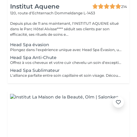
Institut Aquene
214
120, route d'Echternach
Dommeldange L-1453
Depuis plus de 11 ans maintenant, l'INSTITUT AQUENE situé
dans le Parc Hôtel Alvisse**** séduit ses clients par son
efficacité, ses rituels de soins e...
Head Spa évasion
Plongez dans l'expérience unique avec Head Spa Évasion, un soin dédié exclusivement à votre cuir chevelu. Ce rituel express est idéal pour découvrir les bienfaits du Head Spa, alliant relaxation profonde et stimulation du cuir chevelu. Un Moment Pour Vous Évader - Nettoyage en profondeur: Élimination des impuretés pour un cuir chevelu purifié. - Massage ciblé: Une gestuelle relaxante qui stimule la microcirculation et soulage les tensions. - Hydratation et soin: Des produits adaptés pour nourrir et revitaliser votre cuir chevelu. Un sèche cheveux et des brosses sont mis à votre disposition pour que vous ne repartiez pas avec la tête mouillée.
Head Spa Anti-Chute
Offrez à vos cheveux et votre cuir chevelu un soin d'exception avec notre Head Spa Anti-chute, utilisant les produits haut de gamme NANNIC. Ce traitement innovant a été conçu pour prévenir la chute des cheveux, favoriser leur repousse et renforcer leur santé globale. Les Bienfaits des Produits NANNIC Les soins NANNIC sont formulés avec des complexes innovants et des ingrédients naturels tels que: - Peptides bioactifs: stimulent la croissance et renforcent les racines. - Extraits végétaux: Apaisent et rééquilibrent le cuir chevelu. - Technologie NBE: Optimise la pénétration des actifs pour des résultats visible dès les premières séances. Afin de prolonger les bienfaits à la maison, bénéficiez d'une réduction de 15% sur la gamme capillaire ainsi que les trousses au format voyage et/ou découverte. Un sèche cheveux et des brosses sont mis à votre disposition pour que vous ne repartiez pas avec la tête mouillée
Head Spa Sublimateur
L'alliance parfaite entre soin capillaire et soin visage. Découvrez notre nouveau Head Spa Sublimateur qui marie le meilleur des soins capillaires et des soins visage pour une expérience de bien-être et de beauté complète. Conçu pour sublimer vos cheveux tout en revitalisant votre peau, ce soin est une véritable parenthèse de détente et de régénération. En Quoi Consiste ce soin ? Le Head Spa Sublimateur est un protocole unique qui agit en profondeur sur vos cheveux, votre cuir chevelu et votre visage: - Soin Capillaire Personnalisé: Nettoyage, massage et application de soins adaptés pour purifier le cuir chevelu, renforcer la fibre capillaire et sublimer vos cheveux. - Rituel visage: Un soin ciblé pour hydrater, apaiser et illuminer la peau, en utilisant des produits premium et techniques expertes. - Massage Relaxant: Une gestuelle douce et enveloppante pour une détente absolue, favorisant la circulation et l'oxygénation des tissus. Les Bienfaits - Pour vos cheveux: Un cuir chevelu purifié, des cheveux plus brillants, plus doux et revitalisés en profondeur. - Pour votre peau: Un teint éclatant, une peau repulpée et nourrie, visiblement apaisée. - Pour votre Bien-être: Une relaxation totale et un moment de lâcher-prise unique. Un moment d'exception pour sublimer votre beauté naturelle Un sèche cheveux et des brosses sont mis à votre disposition pour que vous ne repartiez pas avec la tête mouillée