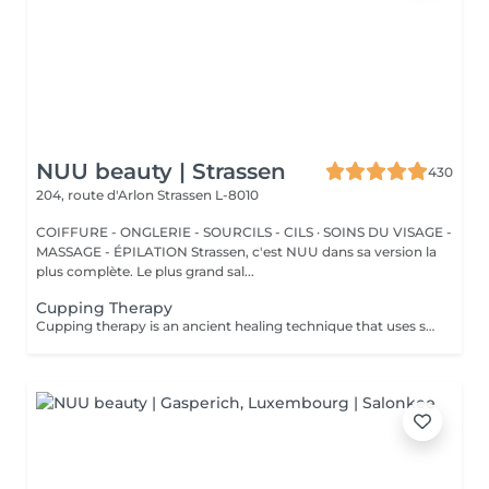
NUU beauty | Strassen
430
204, route d'Arlon
Strassen L-8010
COIFFURE - ONGLERIE - SOURCILS - CILS · SOINS DU VISAGE -
MASSAGE - ÉPILATION Strassen, c'est NUU dans sa version la
plus complète. Le plus grand sal...
Cupping Therapy
Cupping therapy is an ancient healing technique that uses special cups to create gentle suction on the skin. This suction promotes blood flow, relieves muscle tension, reduces inflammation, and supports deep relaxation. The treatment can help release toxins, improve circulation, and ease chronic pain or stiffness. *Please note that cupping therapy could just be added to a massage service with includes back massage.