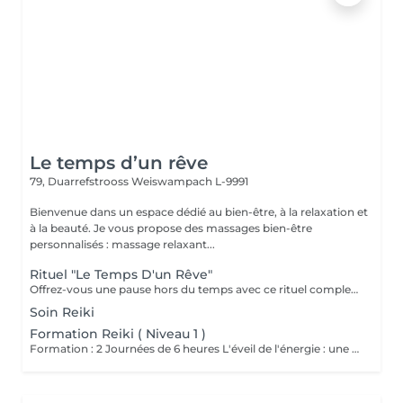
Le temps d’un rêve
79, Duarrefstrooss
Weiswampach L-9991
Bienvenue dans un espace dédié au bien-être, à la relaxation et
à la beauté. Je vous propose des massages bien-être
personnalisés : massage relaxant...
Rituel "Le Temps D'un Rêve"
Offrez-vous une pause hors du temps avec ce rituel complet alliant détente et harmonisation. Ce soin débute par une purification des mains et des pieds : gommage et masque pour les mains, bain, gommage et masque pour les pieds, pour une sensation de légèreté et de douceur. Il se poursuit avec un soin visage fondamental, suivi d'un énergétique Reiki. Le rituel se termine par un massage relaxant, pour un lâcher-prise profond et durable. Un moment de bien-être absolu le temps d'un rêve.
Soin Reiki
Formation Reiki ( Niveau 1 )
Formation : 2 Journées de 6 heures L'éveil de l'énergie : une initiation à l'énergie universelle du Reiki Usui. Ce 1er niveau permet d'apprendre à canaliser et transmettre l'énergie par imposition des mains, sur soi et sur autrui. La formation aborde les bases de la méthode traditionnelle de Mikao Usui, la purification énergétique, les auto-traitements et la découverte du centre intérieur. Cours en présentiel, théorique , pratique et initiation. Accessible a tous. Prévoir son pique nique.