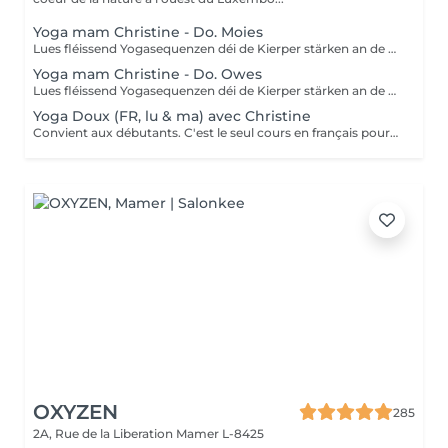
Yoga mam Christine - Do. Moies
Lues fléissend Yogasequenzen déi de Kierper stärken an de Geescht entspanen. Fir Leit mat Yogaerfahrung an Ufänger.
Yoga mam Christine - Do. Owes
Lues fléissend Yogasequenzen déi de Kierper stärken an de Geescht entspanen. Fir Leit mat Yogaerfahrung an Ufänger.
Yoga Doux (FR, lu & ma) avec Christine
Convient aux débutants. C'est le seul cours en français pour le moment. Ce cours est composé d'exercices de mobilisation et de respiration, de postures de yoga simples et douces pour les articulations, les mouvements sont effectués lentement. Nous utilisons des briques, des coussins ou des chaises pour rendre certaines postures plus accessibles.
OXYZEN
285
2A, Rue de la Liberation
Mamer L-8425