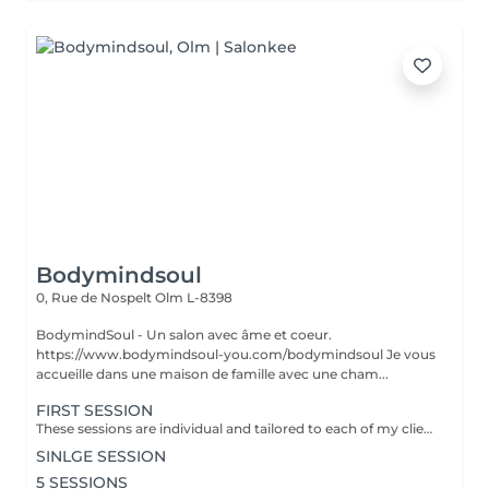
Bodymindsoul
0, Rue de Nospelt
Olm L-8398
BodymindSoul - Un salon avec âme et coeur.
https://www.bodymindsoul-you.com/bodymindsoul Je vous
accueille dans une maison de famille avec une cham...
FIRST SESSION
These sessions are individual and tailored to each of my clients, as we all have lived our own unique stories and have more to discover. Whether you're feeling low on courage, lost in your path, lacking focus and concentration, disconnected from your body, overwhelmed by fears that dictate your life, or constantly comparing yourself to others, these sessions are designed to assist you on your journey. Together, we find tools to restore emotional balance, achieve inner peace, and work towards your personal goals. How? -Breathing techniques - Visualisation - Specific moves - Reconnecting to your body - Self-reflection Each of the session is : - Language of your choice: English, French, German, Luxembourgish - 45-60 minutes - Structure: Recapping / Exchange & 15-30min Practice / Closing + Defining homework - Via zoom (if you dont have zoom we find an other solution) - Is confidential
SINLGE SESSION
5 SESSIONS