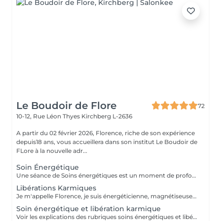
Le Boudoir de Flore
72
10-12, Rue Léon Thyes
Kirchberg L-2636
A partir du 02 février 2026, Florence, riche de son expérience
depuis18 ans, vous accueillera dans son institut Le Boudoir de
FLore à la nouvelle adr...
Soin Énergétique
Une séance de Soins énergétiques est un moment de profond bien-être et de lâcher-prise, un moment précieux pour vous reconnecter avec vous-même. L'harmonisation énergétique permet de prendre soin de soi sans être envahi par le mental et les émotions, de libérer les blocages et mémoires du passé, de (re)trouver pleinement son potentiel d'énergie, sa force vitale et créatrice, de s'aimer et s'accepter et enfin, vivre l'amour inconditionnel, d'être en paix avec soi même et de ressentir centrage et légèreté. Les soins énergétiques que je pratique nettoient les différents corps énergétiques (physique, émotionnel, mental, spirituel) et visent à dissoudre les blocages et les croyances limitantes qui nous empêchent d'avancer positivement dans la vie. Avant tout travail énergétique, quelle que soit la méthode holistique, il est important de procéder à un diagnostic énergétique de la personne. A qui s'adresse le soin énergétique ? Ils peuvent être réalisés sur tout le monde, à tous âges, quelques soient les antécédents, les maladies et les traitements en cours. Les Soins Energétiques ne présentent pas de contre-indication, prévoir juste un temps de repos après une séance. A noter que ces thérapies ne remplacent pas, en aucun cas, la médecine conventionnelle. Mon approche énergétique est dépouillée de toute attache religieuse et ne demande pas au consultant de cheminement spirituel particulier. NB : chaque minute additionnelle au temps prévu sera facturée 1€. Merci. Pour une première expérience, choisissez la séance de 75 mn.
Libérations Karmiques
Je m'appelle Florence, je suis énergéticienne, magnétiseuse, passeuse d'âme, karmathérapeute et médium clairaudiente et clairvoyante. Les soins karmiques que je propose sont des soins énergétiques qui vont essentiellement travailler sur votre structure énergétique reliée à votre vie actuelle afin de libérer et nettoyer les empreintes de ces mémoires ancestrales négatives. Les soins karmiques et transgénérationnels consistent à aller libérer des mémoires, des blessures et blocages issus de nos vies antérieures dont votre structure énergétique porte encore l'empreinte. Certaines de ces mémoires douloureuses se rattachent directement à votre âme, d'autres sont associées à votre famille, dans ce cas nous parlons de mémoires transgénérationnelles. Lorsque je travaille sur des mémoires karmiques, grâce à la médiumnité, je peux retracer vos vies antérieures et voir précisément les blocages, les blessures, les émotions négatives liés à vos problèmes actuels. Vous allez vivre des moments de partage, et vous sentirez cette libération karmique par des sensations d'apaisement et de soulagement. Je conseille de faire dans un premier temps le soin énergétique et ensuite le soin libération karmique. Voter traitement en sera beaucoup plus efficace Vous allez prendre conscience pour quelles raisons vous êtes attiré par certains lieux, certaines personnalités etc. Cela donnera l'explication également sur vos comportements, vos préférences, vos craintes. NB : pour chaque minute additionnelle au temps prévu sera facturée 1€. Merci
Soin énergétique et libération karmique
Voir les explications des rubriques soins énergétiques et libérations karmiques. Pour chaque minute additionnelle au temps prévu, 1€ sera facturé. Merci de votre compréhension.