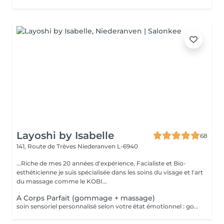
Layoshi by Isabelle
68
141, Route de Trèves
Niederanven L-6940
...Riche de mes 20 années d'expérience, Facialiste et Bio-
esthéticienne je suis spécialisée dans les soins du visage et l'art
du massage comme le KOBI...
A Corps Parfait (gommage + massage)
soin sensoriel personnalisé selon votre état émotionnel : gommage complet du corps au sel rose de l'Himalaya pour une peau douce et satinée + douche + Massage personnalisé