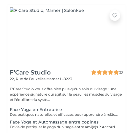
F'Care Studio
32
22, Rue de Bruxelles
Mamer L-8223
F'Care Studio vous offre bien plus qu'un soin du visage : une
expérience signature qui agit sur la peau, les muscles du visage
et l'équilibre du systè...
Face Yoga en Entreprise
Des pratiques naturelles et efficaces pour apprendre à relâcher les tensions musculaires accumulées au cours de la journée, corriger la posture et défatiguer le regard. En associant la respiration aux exercices, le yoga du visage favorise la relaxation et la concentration mentale. Le Yoga du visage apporte une prise de conscience. C'est une boîte à outils dans laquelle chacun peut piocher l'outil qui répondra à son besoin au moment précis que ce soit un exercice, un automassage, un point d'acupression, le taping. C'est un véritable allié dans la prise en charge du bien-être de vos employés au quotidien ! Ce cours est pratiqué sur place, pour des groupes de 15 personnes maximum et ne nécessite aucun changement de tenue.
Face Yoga et Automassage entre copines
Envie de pratiquer le yoga du visage entre ami(e)s ? Accordez-vous un moment de détente et de partage, tout en apprenant les pratiques de Yoga facial et de l'automassage. Des solutions naturelles et efficaces pour tonifier, lisser, restructurer le visage, et raviver l'éclat. Franciane adapte le contenu du cours selon votre tranche d'âge, vos préoccupations et envies. Les cours collectifs sont proposés pour des groupes de 3 à 10 personnes. Prix dégressif à partir de 5 participantes Cours de 60 minutes en présentiel chez F'Care Studio, 22 rue de Bruxelles, L-8223 Mamer (Luxembourg).