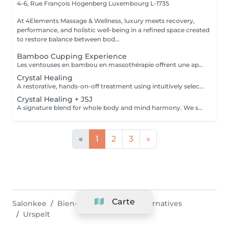
4-6, Rue François Hogenberg
Luxembourg L-1735
At 4Elements Massage & Wellness, luxury meets recovery,
performance, and holistic well-being in a refined space created
to restore balance between bod...
Bamboo Cupping Experience
Les ventouses en bambou en massothérapie offrent une approche naturelle, douce et non invasive pour le soin du corps Elles agissent en profondeur tout en respectant les tissus, sans provoquer de douleur ni de marques. Bienfaits principaux : Stimulent la microcirculation sanguine et améliorent l'oxygénation des tissus Favorisent la récupération musculaire et réduisent les tensions, notamment au niveau du dos et de la nuque Produisent un effet de drainage lymphatique, aidant à diminuer les dèmes Améliorent la tonicité et l'élasticité de la peau Induisent une relaxation profonde, bénéfique en cas de stress Grâce aux propriétés naturelles du bambou, le massage se caractérise par un glissement fluide et une pression maîtrisée, garantissant un soin confortable et non traumatique. Contre-indications : Affections cutanées inflammatoires, varices, hypertension artérielle sévère, fragilité vasculaire.
Crystal Healing
A restorative, hands-on-off treatment using intuitively selected crystals placed on and around the body. - A 20 minute phone call before the session to explore your goals and tailor your plan - A personalized Crystal body layout (and intention focused grids if needed) - Chakra balancing to realign and stabilize your energy centers - Energy field cleansing (aura sweep, grounding, and sealing) - Yin-Yang harmonization for overall energetic coherence - Aftercare suggestions Ideal for: stress relief, emotional balance, mental clarity, energetic reset. For questions and additional information, please contact claudia@4elements.lu
Crystal Healing + JSJ
A signature blend for whole body and mind harmony. We set your intention, select specific crystals, and apply JSJ flows that complement your needsperfect for layered support (physical, emotional, and subtle energy). For questions and additional information, please contact claudia@4elements.lu
«
1
2
3
»
Carte
Salonkee
Bien-être & thérapies alternatives
Urspelt