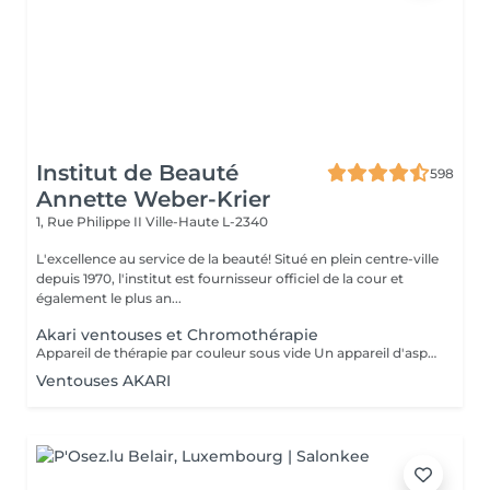
Institut de Beauté
598
Annette Weber-Krier
1, Rue Philippe II
Ville-Haute L-2340
L'excellence au service de la beauté! Situé en plein centre-ville
depuis 1970, l'institut est fournisseur officiel de la cour et
également le plus an...
Akari ventouses et Chromothérapie
Appareil de thérapie par couleur sous vide Un appareil d'aspiration - complété avec 21 couleurs (barre de couleurs Akari). APPLICATIONS En cosmétique, en massage, en physiothérapie et dans le domaine médical. AVANTAGE En raison du vide, de la levée sans pression, la circulation sanguine et la lymphe sont stimulées. Ce vide est constant, finement contrôlé et réglable. Il a un train doux. Cela signifie qu'il peut également être utilisé sur les zones les plus sensibles - cicatrices, contour des yeux, lèvres, zones douloureuses ... APPLICATIONS POSSIBLES EN COSMÉTIQUE, Pour resserrer et affiner le visage (rides autour des yeux et des lèvres), cou et décolleté les bras supérieurs , ventre , hanche , cellulite DANS LE MASSAGE, drainage , réflexologie , tissu conjonctif, le drainage lymphatique , compensation des méridiens , dans les blessures sportives Pour le post-traitement des opérations faciales Possibilité d'utiliser une pyramide de cristal de roche pour faire des stimulations de couleur.
Ventouses AKARI