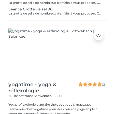
La grotte de sel a de nombreux bienfaits à vous proposer. Que ce soit pour un moment de relaxation ou pour soulager des troubles respiratoires, lutter contre les toxines, diminuer l'anxiété, améliorer le sommeil ou l'état de fatigue, ou même bénéficier des bienfaits pour la beauté de la peau et sa reminéralisation ! Transats, plaids, coussins et infusions vous y attendront.
Séance Grotte de sel 90'
La grotte de sel a de nombreux bienfaits à vous proposer. Que ce soit pour un moment de relaxation ou pour soulager des troubles respiratoires, lutter contre les toxines, diminuer l'anxiété, améliorer le sommeil ou l'état de fatigue, ou même bénéficier des bienfaits pour la beauté de la peau et sa reminéralisation ! Transats, plaids, coussins et infusions vous y attendront.
yogatime - yoga &
33
réflexologie
17, Haaptstrooss
Schwebach L-8561
Yoga, réflexologie plantaire thérapeutique & massages
Bienvenue chez Yogatime pour des cours de yoga en plein
coeur de la nature à l'ouest du Luxembo...