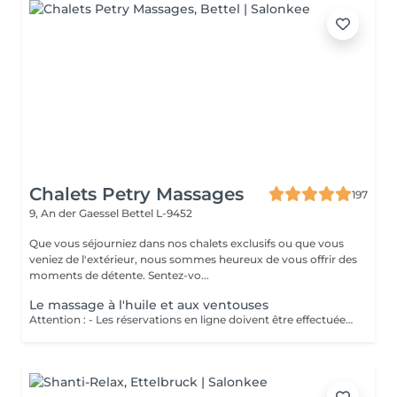
Chalets Petry Massages
197
9, An der Gaessel
Bettel L-9452
Que vous séjourniez dans nos chalets exclusifs ou que vous
veniez de l'extérieur, nous sommes heureux de vous offrir des
moments de détente. Sentez-vo...
Le massage à l'huile et aux ventouses
Attention : - Les réservations en ligne doivent être effectuées au moins 24 heures à l'avance. - Si vous souhaitez réserver un massage à court terme (moins de 24 heures à l'avance), veuillez appeler le +49 173 390 20 62. - Si vous devez annuler le massage, nous vous demandons de le faire au moins 24 heures à l'avance, sinon nous devrons facturer 70 % du prix des massages. - Les employés et les horaires peuvent être adaptés si nécessaire, après consultation avec vous. Traite d'abord les tissus cutanés et musculaires. Ensuite, les ventouses dénouent les blocages énergétiques. Ce massage dynamise le sang, améliore la microcirculation et favorise l'élimination des toxines. Perfectionne la souplesse et la qualité de peau, tonifiant l'épiderme.