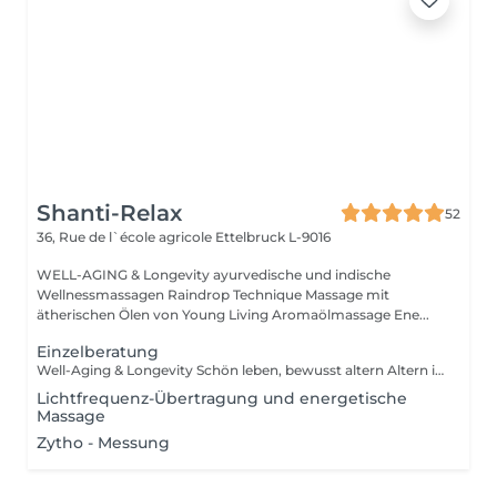
Shanti-Relax
52
36, Rue de l`école agricole
Ettelbruck L-9016
WELL-AGING & Longevity ayurvedische und indische
Wellnessmassagen Raindrop Technique Massage mit
ätherischen Ölen von Young Living Aromaölmassage Ene...
Einzelberatung
Well-Aging & Longevity Schön leben, bewusst altern Altern ist kein Rückschritt es ist ein natürlicher Wandel, den wir mit Achtsamkeit und Lebensfreude gestalten können. Well-Aging bedeutet, den eigenen Körper zu verstehen, ihn zu unterstützen und mit ihm in Harmonie zu leben Tag für Tag, Jahr für Jahr. Dein Weg beginnt hier Ob du erste Zeichen der Hautalterung spürst, deinen Schlaf verbessern möchtest oder einfach mehr Energie im Alltag suchst Ich begleite dich mit Herz, Wissen und maßgeschneiderten Lösungen. Denn die besten Jahre sind nicht vorbei sie beginnen genau jetzt.
Lichtfrequenz-Übertragung und energetische
Massage
Zytho - Messung