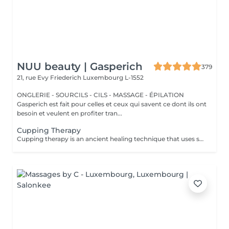
NUU beauty | Gasperich
379
21, rue Evy Friederich
Luxembourg L-1552
ONGLERIE - SOURCILS - CILS - MASSAGE - ÉPILATION
Gasperich est fait pour celles et ceux qui savent ce dont ils ont
besoin et veulent en profiter tran...
Cupping Therapy
Cupping therapy is an ancient healing technique that uses special cups to create gentle suction on the skin. This suction promotes blood flow, relieves muscle tension, reduces inflammation, and supports deep relaxation. The treatment can help release toxins, improve circulation, and ease chronic pain or stiffness. *Please note that cupping therapy could just be added to a massage service with includes back massage.