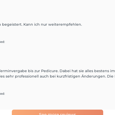
in begeistert. Kann ich nur weiterempfehlen.
ied
:
erminvergabe bis zur Pedicure. Dabei hat sie alles bestens im 
les sehr professionell auch bei kurzfristigen Änderungen. Di
ied
:
See more reviews