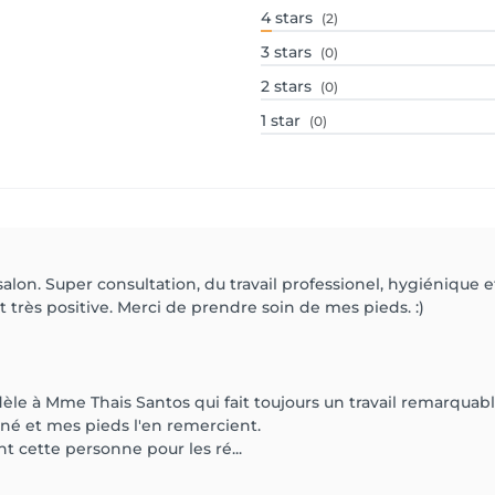
4
stars
(2)
3
stars
(0)
2
stars
(0)
1
star
(0)
on. Super consultation, du travail professionel, hygiénique 
rès positive. Merci de prendre soin de mes pieds. :)
èle à Mme Thais Santos qui fait toujours un travail remarquable.
gné et mes pieds l'en remercient.
cette personne pour les ré...