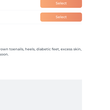
Select
Select
own toenails, heels, diabetic feet, excess skin,
 soon.