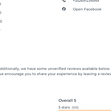
+352691234549
0
Open Facebook
0
00
0
Additionally, we have some unverified reviews available below t
we encourage you to share your experience by leaving a revi
Overall
5
5
stars
(103)