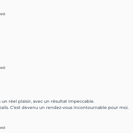
ied
:
ied
:
un réel plaisir, avec un résultat impeccable.
ails. C’est devenu un rendez-vous incontournable pour moi.
ied
: