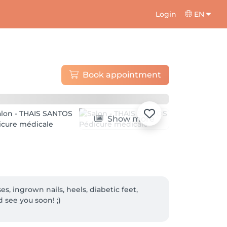
Login
EN
Book appointment
Show more
es, ingrown nails, heels, diabetic feet, 
d see you soon! ;)