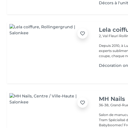
Décors à l'uni
Lela coiff
2, Val Fleuri
Roll
Depuis 2010, à Lu
experts sublimen
coupe, chaque nu
Décoration o
MH Nails
36-38, Grand-Ru
Salon de manucu
Tram Spécialisé da
Babyboomer/ Fre