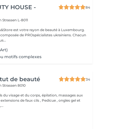
TY HOUSE -
84
on
Strassen L-8011
ils&Store est votre rayon de beauté à Luxembourg.
t composée de PROspécialistes ukrainiens. Chacun
s...
 Art)
ou motifs complexes
itut de beauté
34
on
Strassen 8010
ls du visage et du corps, épilation, massages aux
 extensions de faux cils , Pedicue , ongles gel et
..