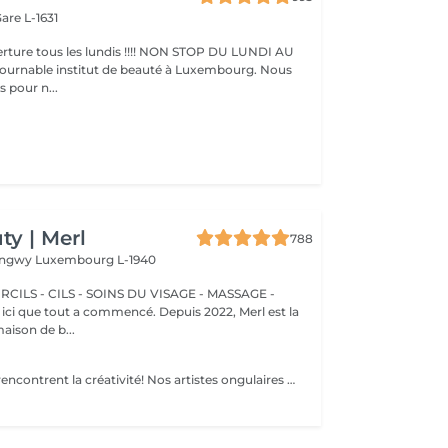
are L-1631
ture tous les lundis !!!! NON STOP DU LUNDI AU
pour n...
y | Merl
788
Longwy
Luxembourg L-1940
CILS - CILS - SOINS DU VISAGE - MASSAGE -
aison de b...
Là où les ongles rencontrent la créativité! Nos artistes ongulaires experts créent des designs de toute complexité, donnant vie à votre vision avec précision et créativité. que vous rêviez d'une french classique, d'un dégradé chic ou de dessins complexes sur quelques ongles, nous avons ce qu'il vous faut. Pour une french impeccable, un fascinant effet cat-eye, un chrome spectaculaire ou un élégant effet baby boomer (dégradé), nous veillons à ce que chaque ongle soit une véritable uvre d'art. vous préférez un design unique sur seulement quelques ongles? Pas de problème ! vous pouvez personnaliser votre design pour créer un look unique, aussi individuel que vous. Laissez vos ongles exprimer votre style!