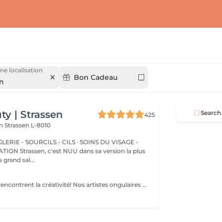
ne localisation
Bon Cadeau
en
y | Strassen
Search
425
on
Strassen L-8010
ERIE - SOURCILS - CILS · SOINS DU VISAGE -
sa version la plus
 grand sal...
Là où les ongles rencontrent la créativité! Nos artistes ongulaires experts créent des designs de toute complexité, donnant vie à votre vision avec précision et créativité. que vous rêviez d'une french classique, d'un dégradé chic ou de dessins complexes sur quelques ongles, nous avons ce qu'il vous faut. Pour une french impeccable, un fascinant effet cat-eye, un chrome spectaculaire ou un élégant effet baby boomer (dégradé), nous veillons à ce que chaque ongle soit une véritable uvre d'art. vous préférez un design unique sur seulement quelques ongles? Pas de problème ! vous pouvez personnaliser votre design pour créer un look unique, aussi individuel que vous. Laissez vos ongles exprimer votre style!