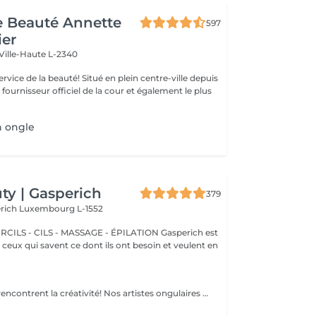
de Beauté Annette
597
ier
Ville-Haute L-2340
uté! Situé en plein centre-ville depuis
st fournisseur officiel de la cour et également le plus
n ongle
y | Gasperich
379
erich
Luxembourg L-1552
 - CILS - MASSAGE - ÉPILATION Gasperich est
et ceux qui savent ce dont ils ont besoin et veulent en
Là où les ongles rencontrent la créativité! Nos artistes ongulaires experts créent des designs de toute complexité, donnant vie à votre vision avec précision et créativité. que vous rêviez d'une french classique, d'un dégradé chic ou de dessins complexes sur quelques ongles, nous avons ce qu'il vous faut. Pour une french impeccable, un fascinant effet cat-eye, un chrome spectaculaire ou un élégant effet baby boomer (dégradé), nous veillons à ce que chaque ongle soit une véritable uvre d'art. vous préférez un design unique sur seulement quelques ongles? Pas de problème ! vous pouvez personnaliser votre design pour créer un look unique, aussi individuel que vous. Laissez vos ongles exprimer votre style!