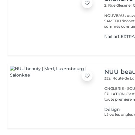
2, Rue Glesener
G
NOUVEAU : ouver
SAMEDI L'incontournable institut de beauté à Luxembourg. Nous
sommes connues 
Nail art EXTRA
NUU beaut
332, Route de 
ONGLERIE - SOUR
ÉPILATION C'est ici que tout a commencé. Depuis 2022, Merl est la
toute première m
Désign