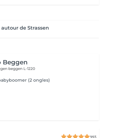
 autour de Strassen
o Beggen
eggen
beggen L-1220
babyboomer (2 ongles)
993