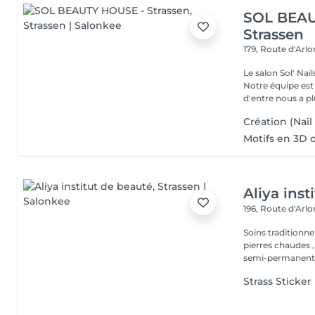
SOL BEAU
Strassen
179, Route d'Arl
Le salon Sol' Na
Notre équipe es
d'entre nous a plu
Création (Nail
Motifs en 3D 
Aliya inst
196, Route d'Arl
Soins traditionne
pierres chaudes ,
semi-permanent,.
Strass Sticker