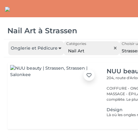
Nail Art
à
Strassen
Catégories
Choisir u
Onglerie et Pédicure
Nail Art
Strass
NUU beaut
204, route d'Arl
COIFFURE - ONGL
MASSAGE - ÉPILATION Strassen, c'est NUU dans 
complète. Le plus
Désign