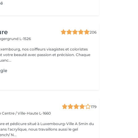
té
ure
206
ingergrund L-1526
xembourg, nos coiffeurs visagistes et coloristes
t votre beauté avec passion et précision. Chaque
anc...
ngle
179
e
Centre / Ville-Haute L-1660
re et pédicure situé à Luxembourg-Ville A 5min du
ns l'acrylique, nous travaillons aussi le gel
nch/ N...