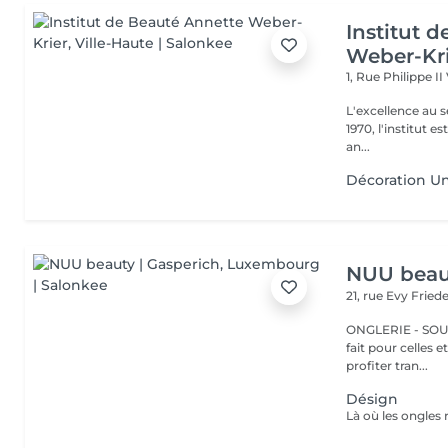
Institut 
Weber-Kr
1, Rue Philippe II
L'excellence au service de la bea
1970, l'institut e
an...
Décoration U
NUU beaut
21, rue Evy Fried
ONGLERIE - SOURCILS
fait pour celles 
profiter tran...
Désign