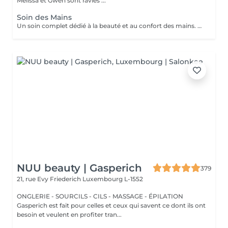
Mélissa et Gwen sont ravies ...
Soin des Mains
Un soin complet dédié à la beauté et au confort des mains. Le soin débute par une exfoliation douce afin d'affiner le grain de peau et révéler son éclat naturel. Les mains sont ensuite enveloppées dans un masque hydratant et nourrissant pour une action en profondeur. Pendant ce temps, les ongles sont soigneusement travaillés afin de leur redonner une forme nette et harmonieuse. Le soin se termine par un massage relaxant des mains, procurant une sensation immédiate de confort et de détente. Les mains sont plus douces, la peau nourrie et les ongles parfaitement soignés. Le vernis classique n'est pas proposé à l'institut. Si vous le souhaitez, nous pouvons toutefois réaliser la pose avec votre propre vernis en sélectionnant l'option correspondante.
NUU beauty | Gasperich
379
21, rue Evy Friederich
Luxembourg L-1552
ONGLERIE - SOURCILS - CILS - MASSAGE - ÉPILATION
Gasperich est fait pour celles et ceux qui savent ce dont ils ont
besoin et veulent en profiter tran...