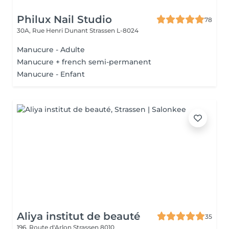
Philux Nail Studio
78
30A, Rue Henri Dunant
Strassen L-8024
Manucure - Adulte
Manucure + french semi-permanent
Manucure - Enfant
Aliya institut de beauté
35
196, Route d'Arlon
Strassen 8010