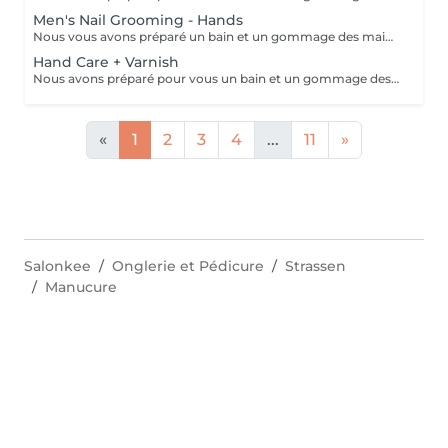
Men's Nail Grooming - Hands
Nous vous avons préparé un bain et un gommage des mains à l'huile légèrement parfumée, un traitement des ongles et des cuticules et un massage des bras et des mains pour éliminer toute tension dans les muscles et les os des bras et des mains et favoriser la relaxation.
Hand Care + Varnish
Nous avons préparé pour vous un bain et un gommage des mains à l'huile parfumée, un traitement des ongles et des cuticules et un massage des bras et des mains pour éliminer toute tension dans les muscles et les os des bras et des mains et favoriser la relaxation. Ce soin est suivi de l'application d'un vernis à ongles de votre choix.
«
1
2
3
4
...
11
»
Salonkee
Onglerie et Pédicure
Strassen
Manucure