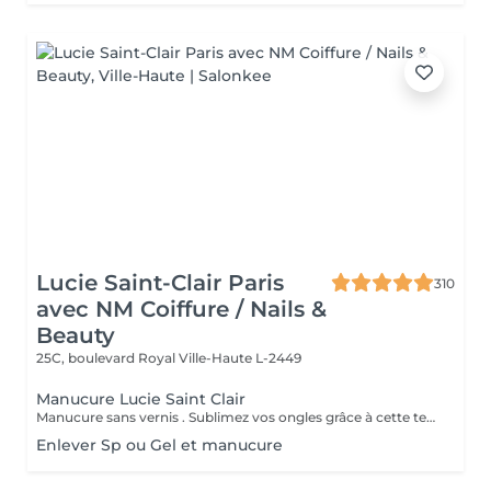
Lucie Saint-Clair Paris
310
avec NM Coiffure / Nails &
Beauty
25C, boulevard Royal
Ville-Haute L-2449
Manucure Lucie Saint Clair
Manucure sans vernis . Sublimez vos ongles grâce à cette technique naturelle qui comprend une mise en forme, une élimination tout en douceur de la cuticule. Les ongles retrouvent leur éclat naturel . Manucure avec vernis. Sublimez vos ongles grâce à cette technique naturelle qui comprend une mise en forme, une élimination tout en douceur de la cuticule. Finition complète et impeccable grâce a la pose de vernis.
Enlever Sp ou Gel et manucure