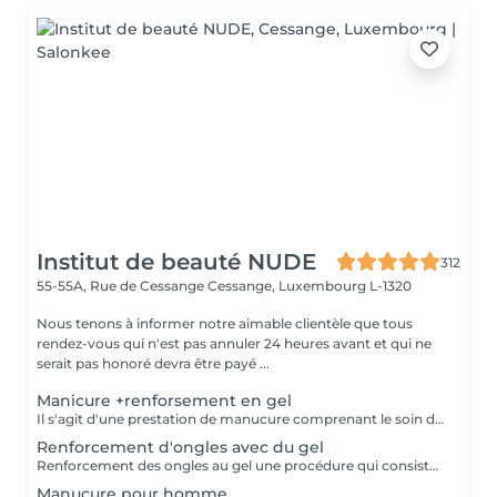
Institut de beauté NUDE
312
55-55A, Rue de Cessange
Cessange, Luxembourg L-1320
Nous tenons à informer notre aimable clientèle que tous
rendez-vous qui n'est pas annuler 24 heures avant et qui ne
serait pas honoré devra être payé ...
Manicure +renforsement en gel
Il s'agit d'une prestation de manucure comprenant le soin des cuticules, le polissage des replis latéraux, ainsi que le renforcement de vos ongles naturels sans extension. Les ongles deviennent plus forts, soignés et gardent leur longueur naturelle. Il est recommandé de répéter la procédure toutes les 3 semaines pour maintenir un résultat optimal.
Renforcement d'ongles avec du gel
Renforcement des ongles au gel une procédure qui consiste à appliquer un gel fortifiant sur l'ongle naturel. Il protège contre la casse, lisse la surface et renforce les ongles. Convient à : Ongles fins, cassants et dédoublés Ceux qui veulent renforcer leurs ongles sans extension Prolonger la tenue du vernis Le gel est appliqué en fine couche, sans alourdir l'ongle, et aide à obtenir une longueur saine.
Manucure pour homme