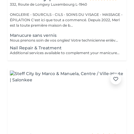
332, Route de Longwy
Luxembourg L-1940
ONGLERIE - SOURCILS - CILS - SOINS DU VISAGE - MASSAGE -
ÉPILATION C'est ici que tout a commencé. Depuis 2022, Merl
est la toute première maison de b...
Manucure sans vernis
Nous prenons soin de vos ongles! Votre technicienne enlèvera délicatement les cellules mortes, façonnera et limera vos ongles, et polira la surface extérieure pour un fini lisse et naturel. Nos experts proposent des manucures à bords, hardware ou combinées, selon vos préférences. Comment se fait une manucure sans vernis? - la peau rugueuse est délicatement enlevée - la forme de la plaque de l'ongle est corrigée avec douceur - les cuticules et bords latéraux sont soigneusement traités - de l'huile nourrissante pour les cuticules et de la crème pour les mains sont appliquées pour nourrir et hydrater Limitations d'âge: recommandé à partir de 14 ans. Recommandations post-procédure: aucun soin particulier n'est nécessaire après cette procédure. Fréquence: une fois toutes les 3 semaines.
Nail Repair & Treatment
Additional services available to complement your manicure or as standalone treatments. Nail Repair per nail (during service) Minor repair of a single nail (small crack, local damage or broken nail). This option can be added multiple times if more than one nail requires repair. Charged at 3€ per nail for Manicure with Gel Polish services. Nail Repair per nail (walk-in) Repair of one nail without manicure or polish application. Suitable for clients booking a repair only. Onycholysis Treatment per nail Targeted care for nails affected by onycholysis. Performed without polish to support healthy nail recovery. IBX Nail Repair System Professional nail treatment designed to strengthen and restore natural nails. Can be booked alone or combined with gel removal for deeper repair. Gel Polish Removal Gentle and careful removal of gel polish.