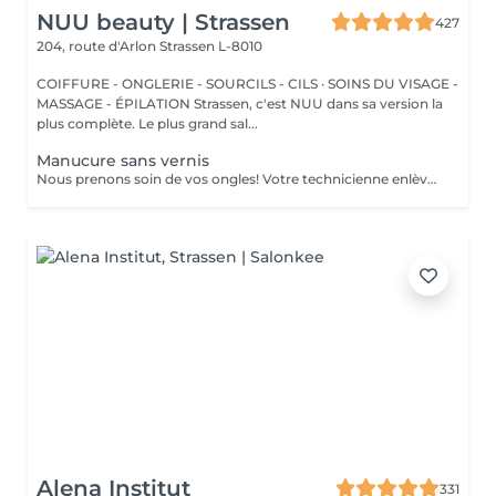
NUU beauty | Strassen
427
204, route d'Arlon
Strassen L-8010
COIFFURE - ONGLERIE - SOURCILS - CILS · SOINS DU VISAGE -
MASSAGE - ÉPILATION Strassen, c'est NUU dans sa version la
plus complète. Le plus grand sal...
Manucure sans vernis
Nous prenons soin de vos ongles! Votre technicienne enlèvera délicatement les cellules mortes, façonnera et limera vos ongles, et polira la surface extérieure pour un fini lisse et naturel. Nos experts proposent des manucures à bords, hardware ou combinées, selon vos préférences. Comment se fait une manucure sans vernis? - la peau rugueuse est délicatement enlevée - la forme de la plaque de l'ongle est corrigée avec douceur - les cuticules et bords latéraux sont soigneusement traités - de l'huile nourrissante pour les cuticules et de la crème pour les mains sont appliquées pour nourrir et hydrater Limitations d'âge: recommandé à partir de 14 ans. Recommandations post-procédure: aucun soin particulier n'est nécessaire après cette procédure. Fréquence: une fois toutes les 3 semaines.
Alena Institut
331