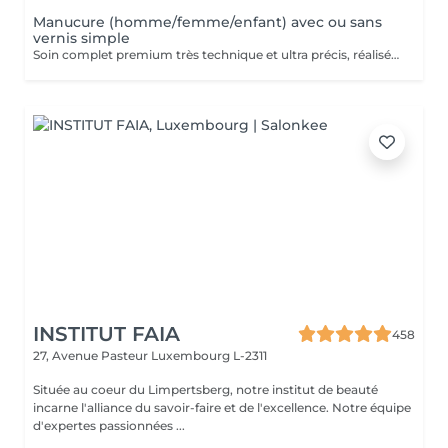
Manucure (homme/femme/enfant) avec ou sans
vernis simple
Soin complet premium très technique et ultra précis, réalisé principalement à la ponceuse afin d'obtenir un contour d'ongle parfaitement net et une application du vernis au plus près, voire légèrement sous la cuticule. Cette technique permet de retarder visuellement la repousse d'environ 10 jours. Résultat visuel : -Ongles extrêmement soignés, contours nets, forme impeccable -Effet Instagram / photo studio : propre, précis, sans petites peaux apparentes Contenu de la prestation : -Dépose de l'ancien vernis semi-permanent et/ou gel (si besoin, choisissez dans cet écran svp cette option de réservation) -Préparation très minutieuse de la plaque de l'ongle -Elimination des peaux mortes -Façonner et limer les ongles -Traitement délicat des cuticules -Application d'un vernis simple transparent (si vous le souhaitez) OU application de votre propre vernis simple (si besoin, choisissez dans cet écran svp cette option de réservation) -Application d'huile pour cuticules et de crème pour les mains
INSTITUT FAIA
458
27, Avenue Pasteur
Luxembourg L-2311
Située au coeur du Limpertsberg, notre institut de beauté
incarne l'alliance du savoir-faire et de l'excellence. Notre équipe
d'expertes passionnées ...