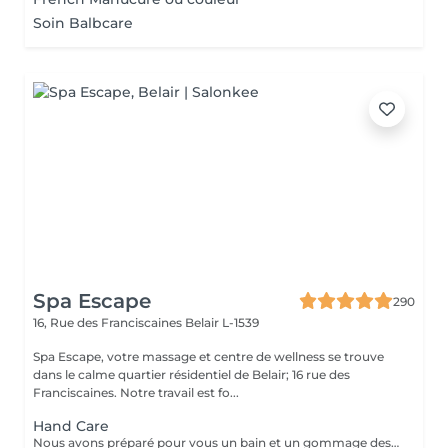
Soin Balbcare
Spa Escape
290
16, Rue des Franciscaines
Belair L-1539
Spa Escape, votre massage et centre de wellness se trouve
dans le calme quartier résidentiel de Belair; 16 rue des
Franciscaines. Notre travail est fo...
Hand Care
Nous avons préparé pour vous un bain et un gommage des mains aux huiles parfumées, un traitement des ongles et des cuticules, ainsi qu'un massage des bras et des mains pour éliminer toute tension dans les muscles et les os des bras et des mains et favoriser la relaxation.