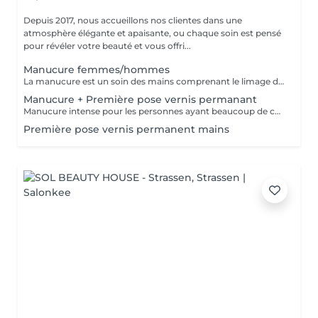
Depuis 2017, nous accueillons nos clientes dans une
atmosphère élégante et apaisante, ou chaque soin est pensé
pour révéler votre beauté et vous offri...
Manucure femmes/hommes
La manucure est un soin des mains comprenant le limage des ongles, la pousse et la coupe des cuticules, gommage, massage avec crème de soin et application d'un vernis transparent si désiré.
Manucure + Première pose vernis permanant
Manucure intense pour les personnes ayant beaucoup de cuticules + appliquer vernis permanant
Première pose vernis permanent mains