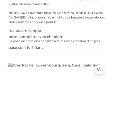
2, Rue Glesener
Gare L-1631
NOUVEAU : ouverture tous les lundis !!!! NON STOP DU LUNDI
AU SAMEDI L'incontournable institut de beauté à Luxembourg.
Nous sommes connues pour n...
manucure simple
pose complète avec chablon
La pose de chablons consiste à faire une extension d'ongles en gel, sans avoir recours aux capsules. Prestation un peu plus longue que les capsules mais tres tres jolie :)
base soin fortifiant