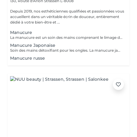
130, Route d'Arlon
Strassen L-8008
Depuis 2019, nos esthéticiennes qualifiées et passionnées vous
accueillent dans un véritable écrin de douceur, entièrement
dédié à votre bien-être et ...
Manucure
La manucure est un soin des mains comprenant le limage des ongles, la pousse et la coupe des cuticules, gommage, massage avec crème de soin et application d'un vernis transparent si désiré.
Manucure Japonaise
Soin des mains détoxifiant pour les ongles. La manucure japonaise consiste à polir et nettoyer les ongles en profondeur pour ensuite les nourrir avec une pâte à base de cire d'abeille qui va oxygéner l'ongle. L'ongle ressort brillant naturellement et pour une durée de 3 semaines. Comprend le limage des ongles, la pousse et la coupe des cuticules, polissage, application de la pâte à base de cire d'abeille et de la poudre fixante, gommage, massage avec crème de soin et application d'un vernis transparent si désiré.
Manucure russe