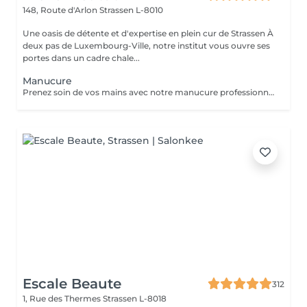
148, Route d'Arlon
Strassen L-8010
Une oasis de détente et d'expertise en plein cur de Strassen À
deux pas de Luxembourg-Ville, notre institut vous ouvre ses
portes dans un cadre chale...
Manucure
Prenez soin de vos mains avec notre manucure professionnelle, pour des ongles soignés et une peau douce. - Limage et modelage précis des ongles - Soin des cuticules et hydratation des mains - Finition base fortifiante ou non Chaque séance est réalisée avec soin pour un résultat élégant et raffiné.
Escale Beaute
312
1, Rue des Thermes
Strassen L-8018