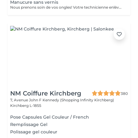
Manucure sans vernis
Nous prenons soin de vos ongles! Votre technicienne enlèvera délicatement les cellules mortes, façonnera et limera vos ongles, et polira la surface extérieure pour un fini lisse et naturel. Nos experts proposent des manucures à bords, hardware ou combinées, selon vos préférences. Comment se fait une manucure sans vernis? - la peau rugueuse est délicatement enlevée - la forme de la plaque de l'ongle est corrigée avec douceur - les cuticules et bords latéraux sont soigneusement traités - de l'huile nourrissante pour les cuticules et de la crème pour les mains sont appliquées pour nourrir et hydrater Limitations d'âge: recommandé à partir de 14 ans. Recommandations post-procédure: aucun soin particulier n'est nécessaire après cette procédure. Fréquence: une fois toutes les 3 semaines.
NM Coiffure Kirchberg
380
7, Avenue John F Kennedy (Shopping Infinity Kirchberg)
Kirchberg L-1855
Pose Capsules Gel Couleur / French
Remplissage Gel
Polissage gel couleur