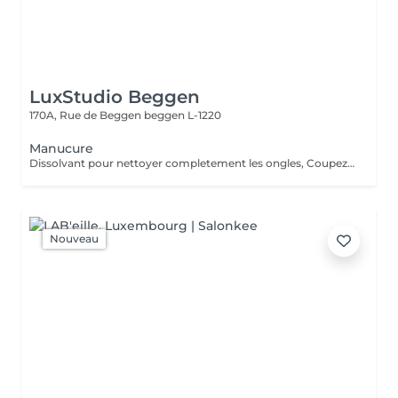
LuxStudio Beggen
170A, Rue de Beggen
beggen L-1220
Manucure
Dissolvant pour nettoyer completement les ongles, Coupez et Modelez les ongles avec une lime, Mouillez les mains quelques minutes pour ramollir les cuticules, Pousses les Cuticules avec batone pour repousser doucement vers l'arrière et coupez les excès, Hydratez les Mains avec crème et les cuticules pour maintenir la peau douce, Appliquez une base transparent pour protéger les ongles. Attendez suffisamment de tempos pour sèche.
Nouveau