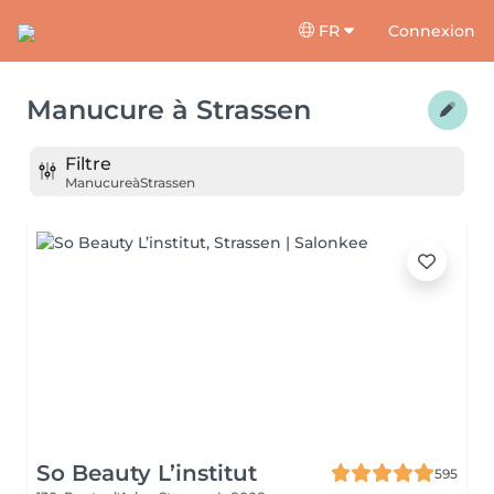
FR
Connexion
Manucure
à
Strassen
Filtre
Manucure
à
Strassen
So Beauty L’institut
595