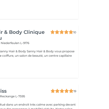
r & Body Clinique
10
u
n
Niederfeulen L-9176
dy Sanny Hair & Body vous propose
ce coiffure, un salon de beauté, un centre capillaire
iss
19
n
Reckange L-7595
 situé dans un endroit très calme avec parking devant
pour des personnes à mobilité réduite. Notre salon