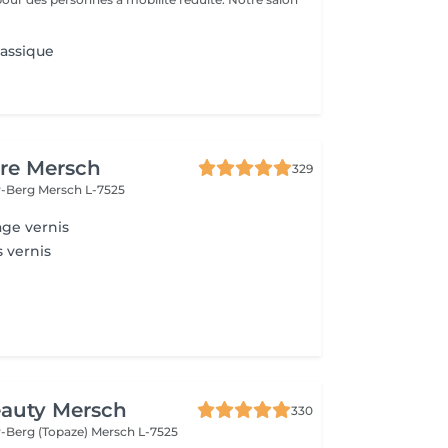
lassique
re Mersch
329
r-Berg
Mersch L-7525
ge vernis
 vernis
eauty Mersch
330
-Berg (Topaze)
Mersch L-7525