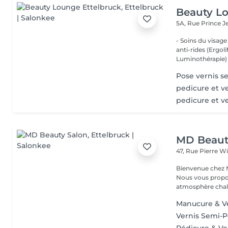
Beauty Lo
5A, Rue Prince 
- Soins du visage
anti-rides (Ergol
Luminothérapie) -
Pose vernis 
pedicure et v
pedicure et 
MD Beaut
47, Rue Pierre W
Bienvenue chez M
Nous vous propo
atmosphère chale
Manucure & V
Vernis Semi-