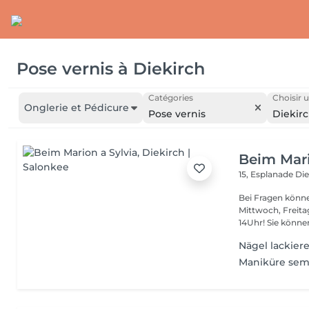
Pose vernis
à
Diekirch
Catégories
Choisir u
Onglerie et Pédicure
Pose vernis
Diekir
Beim Mari
15, Esplanade
Die
Bei Fragen könne
Mittwoch, Freit
14Uhr! Sie kön
Nägel lackier
Maniküre sem