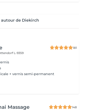
 autour de Diekirch
e
181
ettendorf L-9359
ernis
s
icale + vernis semi-permanent
hai Massage
148