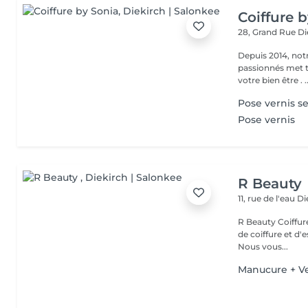
Coiffure 
28, Grand Rue
Di
Depuis 2014, notr
passionnés met to
votre bien
Pose vernis 
Pose vernis
R Beauty
11, rue de l'eau
Di
R Beauty Coiffure & Esthétique Bienvenue chez R Beauty, votre salon
de coiffure et d'
Nous vous...
Manucure + Ve