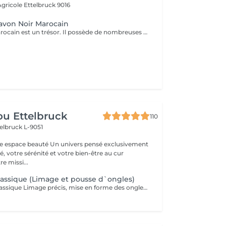
 Agricole
Ettelbruck 9016
von Noir Marocain
Le savon noir marocain est un trésor. Il possède de nombreuses propriétés hydratantes, exfoliantes et apaisantes qui sont très bénéfiques pour la peau humaine. Grâce à son action calmante, c'est la solution parfaite pour régénérer les cellules et obtenir une peau plus belle, ferme et lisse.
u Ettelbruck
110
elbruck L-9051
 Un univers pensé exclusivement
, votre sérénité et votre bien-être au cur
e missi...
lassique (Limage et pousse d`ongles)
Pose de vernis classique Limage précis, mise en forme des ongles et application de vernis classique. L'option idéale pour des ongles soignés e impeccables en un clin d'il. (Note : Ce soin n'inclut pas le travail des cuticules).