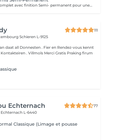
ernis Semi-Permanent
Soins des pieds complet avec finition Semi- permanent pour une tenue parfaite pendant plusieurs semaines .
dy
111
Luxembourg
Schieren L-9125
an daat all Donnesten . Fier en Rendez-vous kennt
um
lassique
ou Echternach
77
e
Echternach L-6440
ormal Classique (Limage et pousse