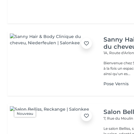
Sanny Hai
du cheve
1A, Route d'Arlo
Bienvenue chez Sanny Hair & Bo
à la fois un espa
ainsi qu'un es...
Pose Vernis
Salon Bell
Nouveau
7, Rue du Mouli
Le salon Belliss,
le salon, adapté 