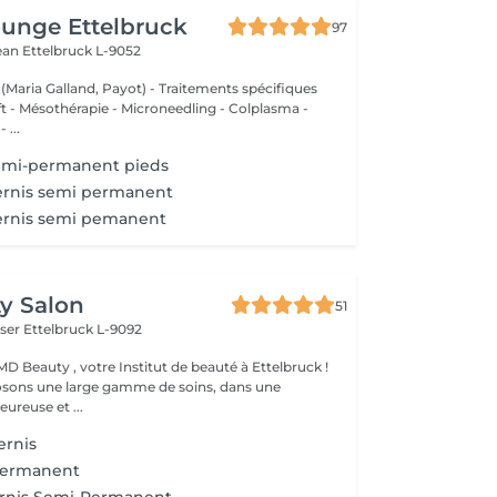
unge Ettelbruck
97
Jean
Ettelbruck L-9052
 (Maria Galland, Payot) - Traitements spécifiques
ift - Mésothérapie - Microneedling - Colplasma -
 ...
semi-permanent pieds
ernis semi permanent
vernis semi pemanent
y Salon
51
iser
Ettelbruck L-9092
D Beauty , votre Institut de beauté à Ettelbruck !
sons une large gamme de soins, dans une
ureuse et ...
ernis
Permanent