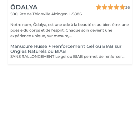
ÔDALYA
36
500, Rte de Thionville
Alzingen L-5886
Notre nom, Ôdalya, est une ode à la beauté et au bien-être, une
poésie du corps et de l'esprit. Chaque soin devient une
expérience unique, sur mesure,...
Manucure Russe + Renforcement Gel ou BIAB sur
Ongles Naturels ou BIAB
SANS RALLONGEMENT Le gel ou BIAB permet de renforcer les ongles naturels pour une tenue jusqu'à 4 semaines. Après diagnostic, nous vous conseillons sur le choix de la technique en fonction de la nature de vos ongles. Tout notre matériel est à usage unique et/ou stérilisé pour garantir une hygiène irréprochable durant votre prestation.