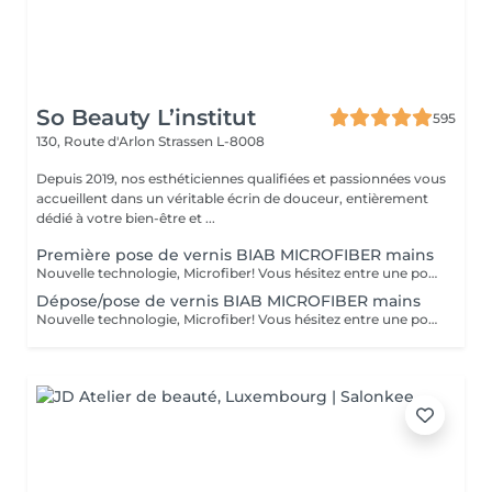
So Beauty L’institut
595
130, Route d'Arlon
Strassen L-8008
Depuis 2019, nos esthéticiennes qualifiées et passionnées vous
accueillent dans un véritable écrin de douceur, entièrement
dédié à votre bien-être et ...
Première pose de vernis BIAB MICROFIBER mains
Nouvelle technologie, Microfiber! Vous hésitez entre une pose de vernis permanent et la manucure gel ? Vos ongles sont cassants, mous, rongés et fragilisés par les poses du gel ou du semi-permanent ? Vous ne parvenez pas à garder une jolie longueur ? Contrairement au gel semi-permanent, le BIAB est dépourvu d'actifs chimiques susceptibles d'abîmer les ongles et est certifié vegan et cruelty-free. Découvrez votre nouvelle manucure chouchou: Le BIAB. Un traitement sain et efficace pour renforcer vos ongles et leur offrir une nouvelle santé! Enrichi en fibres synthétiques pour la résistance et la flexibilité, en vitamine E et calcium pour les soigner, le BIAB vous apporte une très bonne adhérence même sur les ongles difficiles. Grâce à sa couche de base extra forte et durable, le BIAB vous apportera une tenue de 3 à 4 semaines.
Dépose/pose de vernis BIAB MICROFIBER mains
Nouvelle technologie, Microfiber! Vous hésitez entre une pose de vernis permanent et la manucure gel ? Vos ongles sont cassants, mous, rongés et fragilisés par les poses du gel ou du semi-permanent ? Vous ne parvenez pas à garder une jolie longueur ? Contrairement au gel semi-permanent, le BIAB est dépourvu d'actifs chimiques susceptibles d'abîmer les ongles et est certifié vegan et cruelty-free. Découvrez votre nouvelle manucure chouchou: Le BIAB. Un traitement sain et efficace pour renforcer vos ongles et leur offrir une nouvelle santé! Enrichi en fibres synthétiques pour la résistance et la flexibilité, en vitamine E et calcium pour les soigner, le BIAB vous apporte une très bonne adhérence même sur les ongles difficiles. Grâce à sa couche de base extra forte et durable, le BIAB vous apportera une tenue de 3 à 4 semaines.