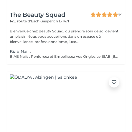
The Beauty Squad
79
145, route d'Esch
Gasperich L-1471
Bienvenue chez Beauty Squad, où prendre soin de soi devient
un plaisir. Nous vous accueillons dans un espace où
bienveillance, professionnalisme, luxe...
Biab Nails
BIAB Nails : Renforcez et Embellissez Vos Ongles Le BIAB (Builder In A Bottle) est une base semi-permanente innovante qui renforce vos ongles naturels tout en leur apportant une finition lisse et élégante. Idéal pour les ongles fragiles ou en quête de longueur, il offre une tenue longue durée sans abîmer la plaque de l'ongle. La manucure russe et le massage des mains sont automatiquement inclus dans la prestation. Nous mettons un point d'honneur à vous offrir un environnement aux conditions d'hygiène strictes : matériel désinfecté, stérilisé, à usage unique. La base teintée, pour un résultat propre et naturelle. La couleur simple, pour un résultat élégant. Vous pouvez également vous laisser tenter par une french, de la déco' ou même laisser carte blanche à votre esthéticienne, pour plus d'exclusivité !. Tester c'est l'adopter !