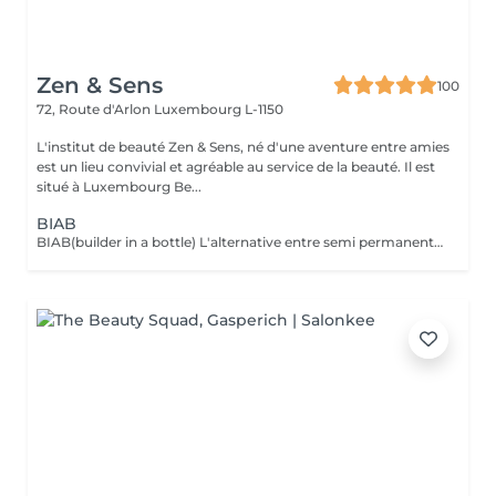
Zen & Sens
100
72, Route d'Arlon
Luxembourg L-1150
L'institut de beauté Zen & Sens, né d'une aventure entre amies
est un lieu convivial et agréable au service de la beauté. Il est
situé à Luxembourg Be...
BIAB
BIAB(builder in a bottle) L'alternative entre semi permanent et gel, le tout dans une formule vegan et sans actifs chimiques agressifs. Il combine les avantages du semi-permanent par sa rapidité et ceux du gel par sa solidité. Grace a lui l'ongle est uniforme,il peut etre rallongé et fortifié.