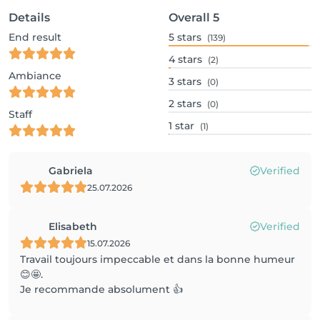
Details
Overall
5
End result
5
stars
(139)
4
stars
(2)
Ambiance
3
stars
(0)
2
stars
(0)
Staff
1
star
(1)
Gabriela
Verified
25.07.2026
Elisabeth
Verified
15.07.2026
Travail toujours impeccable et dans la bonne humeur
😊🤩.
Je recommande absolument 👍