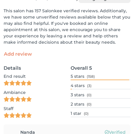
This salon has 157 Salonkee verified reviews. Additionally,
we have some unverified reviews available below that you
may also find helpful. If you've booked an online
appointment at this salon, we encourage you to share
your experience by leaving a review and help others
make informed decisions about their beauty needs.
Add review
Details
Overall
5
End result
5
stars
(158)
4
stars
(3)
Ambiance
3
stars
(0)
2
stars
(0)
Staff
1
star
(0)
Nanda
Verified