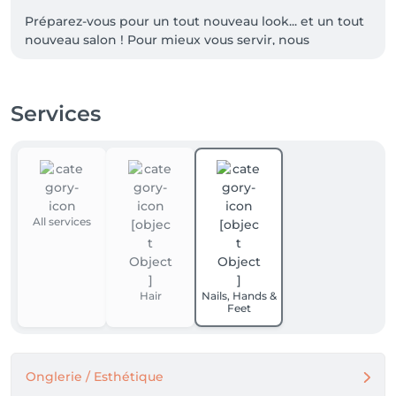
Préparez-vous pour un tout nouveau look... et un tout 
nouveau salon ! Pour mieux vous servir, nous 
déménageons à une nouvelle adresse.

Venez découvrir notre nouvel espace, plus lumineux 
Services
et très accueillant, à partir du 1er octobre 2025.

Notre nouvelle adresse :

30, Route de Luxembourg

L-7372 Lorentzweiler

Tel:26.19.02.24

All services
Même équipe passionnée, même qualité de service, 
mais un tout nouveau lieu pour vous chouchouter.

On a hâte de vous y retrouver !

Hair
Nails, Hands &
Feet
L'équipe Carla Coiffure
Onglerie / Esthétique