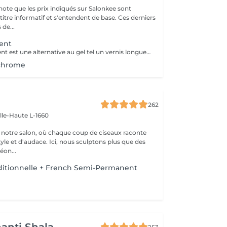
note que les prix indiqués sur Salonkee sont
tre informatif et s'entendent de base. Ces derniers
 de...
ent
Le semi permanent est une alternative au gel tel un vernis longue durée pour une durée de deux semaines et demi à trois semaines de tenue (maximum ) Le retrait doit se faire uniquement au salon et nous le recommandons de manière ponctuelle. La manucure sèche est comprise dans cette prestation . Comme chaque cliente est unique, nous vous invitons à vous rapprocher d'une collaboratrice pour d'avantages d'informations
chrome
262
ille-Haute L-1660
notre salon, où chaque coup de ciseaux raconte
tyle et d'audace. Ici, nous sculptons plus que des
éon...
ditionnelle + French Semi-Permanent