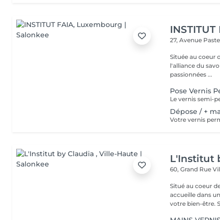
INSTITUT
27, Avenue Past
Située au coeur 
l'alliance du savoir-faire e
passionnées ...
Pose Vernis 
Dépose / + m
L'Institut
60, Grand Rue
Vi
Situé au coeur d
accueille dans u
vot