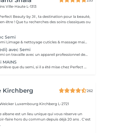
anti Shala
253
cins
Ville-Haute L-1313
rfect Beauty by Jil , ta destination pour la beauté,
s des soins classiques ou
ec Semi
Manicure avec Semi Limage & nettoyage cuticles & massage mains Vernis = Couleur normal qu'on sait retirer soi-même avec du disslovant. Prend 30min pour sècher et tient 2-4 jours sur les mains et 1 mois sur les pieds. Semi = Se fait secher sous la lampe LED et se fait retirer par l'esthéticienne de préférence (y compris dans le prix). Il tient 3 semaines sur les mains et 4-5 semaines sur les pieds. Il sera seche immédiatement. Peut abîmer les ongles si c'est fait trop souvent, sans pause.
edi) avec Semi
Pedicure avec Semi on travaille avec un appareil professionnel de la marque RUCK, bain de pieds, coupe et limage des ongles, enlève de la peau dure (coupe et/ou limage), polissage des ongles, nettoyage des cuticules, ongles incarnés et corps seront traités et massage pieds Vernis = Couleur normal qu'on sait retirer soi-même avec du disslovant. Prend 30min pour sècher et tient 2-4 jours sur les mains et 1 mois sur les pieds. Semi = Se fait secher sous la lampe LED et se fait retirer par l'esthéticienne de préférence (y compris dans le prix). Il tient 3 semaines sur les mains et 4-5 semaines sur les pieds. Il sera seche immédiatement. Peut abîmer les ongles si c'est fait trop souvent, sans pause.
i MAINS
ATTENTION : on enlève que du semi, si il a été mise chez Perfect Beauty et la depose est compris dans le prix de la pose. Malheureusement, les clients qui prennent rdv sans pose mise chez nous vont être refuser et facturer pour avoir bloquer le temps. Désoléé merci pour ta compréhension
e Kirchberg
262
e Weicker Luxembourg
Kirchberg L-2721
e albane est un lieu unique qui vous réserve un
ir-faire hors du commun depuis déjà 20 ans . C'est
.