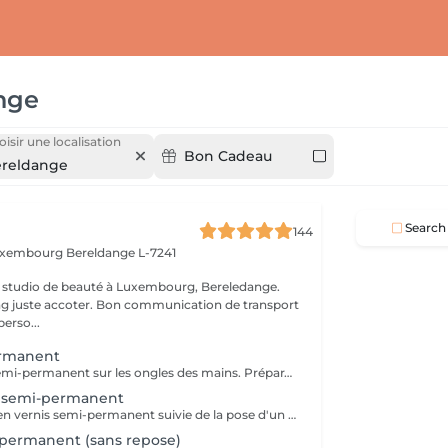
nge
isir une localisation
Bon Cadeau
reldange
Search
144
Luxembourg
Bereldange L-7241
 studio de beauté à Luxembourg, Bereledange.
ing juste accoter. Bon communication de transport
perso...
ermanent
Pose de vernis semi-permanent sur les ongles des mains. Préparation délicate de l'ongle afin d'obtenir un résultat soigné et une meilleure tenue. Application du vernis semi-permanent et finition nette pour un rendu durable et brillant. La prestation est réalisée sans dépose : merci de venir sans vernis sur les ongles des mains. Cette prestation n'inclut pas de manucure complète.
 semi-permanent
Dépose de l'ancien vernis semi-permanent suivie de la pose d'un nouveau vernis semi-permanent sur les ongles des mains. Préparation délicate de l'ongle afin d'assurer un résultat soigné et une tenue optimale. Finition nette pour un rendu durable et brillant. Cette prestation n'inclut pas de manucure complète.
permanent (sans repose)