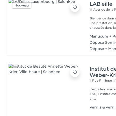
LAB'eille
Nouveau
11, Avenue de la
Bienvenue dans 
une prestation, n'hésite
chaussée dans la 
Manucure + P
Dépose Semi
Dépose + Man
Institut 
Weber-Kr
1, Rue Philippe II
L'excellence au service de la bea
1970, l'institut e
an...
Vernis & vern