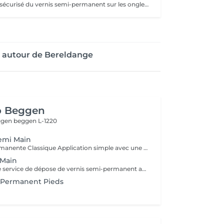
Retrait délicat et sécurisé du vernis semi-permanent sur les ongles des mains. Après la dépose, le bord libre des ongles est soigneusement limé pour un rendu propre. Cette prestation est réalisée sans pose de nouveau vernis.
e autour de Bereldange
o Beggen
eggen
beggen L-1220
emi Main
1. Pose Semi-Permanente Classique Application simple avec une fine couche de base. Idéale pour celles qui souhaitent de la couleur, de la brillance et un léger renfort. Tenue moyenne 2 semaines. 2. Pose Semi + Renfort Combinaison d'une base classique avec une couche de renfort. Offre une meilleure résistance que le semi-permanent classique, parfaite pour les ongles naturels. Moyenne Tenue de 2 à 3 semaines. 3. Pose Semi + Fiber Ultra Base classique combinée à un gel enrichi en fibres, idéale pour les ongles fragiles ou nécessitant un renforcement supplémentaire. Tenue Moyenne 3 à 4 semaines.
 Main
Optez pour notre service de dépose de vernis semi-permanent avec 4 options adaptées à vos besoins : 1. Dépose simple : Retrait de l'ancien vernis semi-permanent.
-Permanent Pieds