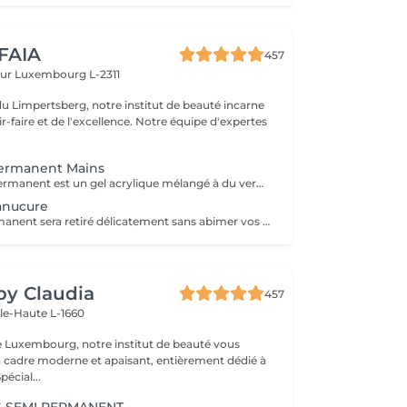
 FAIA
457
eur
Luxembourg L-2311
du Limpertsberg, notre institut de beauté incarne
t de l'excellence. Notre équipe d'expertes
Permanent Mains
Le vernis semi-permanent est un gel acrylique mélangé à du vernis, appliqué sur l'ongle et durci par des UV. Il a la même texture qu'un vernis classique, est aussi liquide et a encore plus de brillance. Il reste impeccable, sans ternir et sans s'écailler.
anucure
Votre vernis permanent sera retiré délicatement sans abimer vos ongles. La manucure est un soin des mains comprenant le limage des ongles, la pousse et la coupe des cuticules, massage avec crème de soin et application d'un vernis transparent si désiré.
 by Claudia
457
lle-Haute L-1660
e Luxembourg, notre institut de beauté vous
n cadre moderne et apaisant, entièrement dédié à
re bien-être. Spécial...