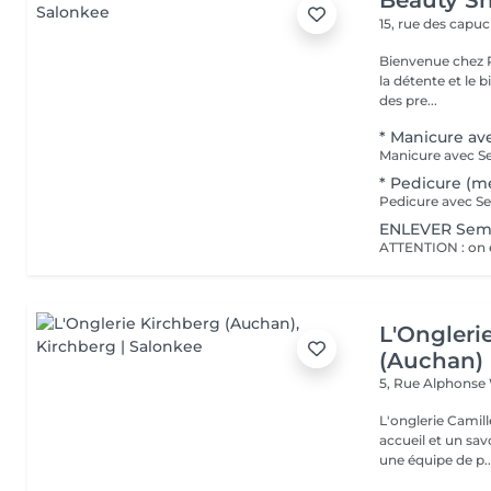
Beauty Sh
15, rue des capu
Bienvenue chez Pe
la détente et le bien-être ! Que tu recherche
des pre...
* Manicure av
* Pedicure (m
ENLEVER Sem
L'Ongleri
(Auchan)
5, Rue Alphons
L'onglerie Camill
accueil et un savo
une équipe de p..