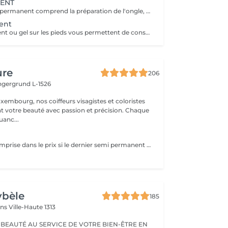
NENT
La pose de semi-permanent comprend la préparation de l'ongle, la mise en forme, le soin des cuticules et l'application de la couleur choisie. Grâce à sa tenue longue durée, le semi-permanent offre une brillance parfaite et une tenue de 2 à 3 semaines, sans ecaillement, pour des ongles impeccables au quotidien.
ent
Le semi permanent ou gel sur les pieds vous permettent de conserver , tel un vernis longue durée , une couleur pour une tenue de 4 à 6 semaines ( maximum) . Le retrait doit se faire en institut uniquement et nous recommandons de demander conseil à une de nos collaboratrices quant à la répétition de cette prestation. Comme chaque cliente est unique nous vous invitons à nous contacter pour d'avantages d'informations .
ure
206
ingergrund L-1526
xembourg, nos coiffeurs visagistes et coloristes
t votre beauté avec passion et précision. Chaque
anc...
La dépose est comprise dans le prix si le dernier semi permanent a été fait au salon.
ybèle
185
ins
Ville-Haute 1313
 BEAUTÉ AU SERVICE DE VOTRE BIEN-ÊTRE EN