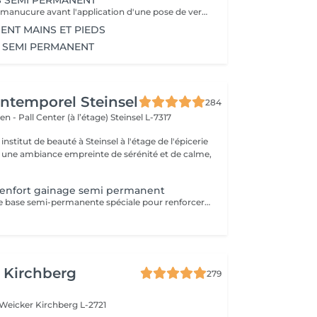
S SEMI PERMANENT
réalisation d'une manucure avant l'application d'une pose de vernis semi permanent tenue entre 2-3 semaines un supplément sera calculé pour la réalisation d'une french ou décor
ENT MAINS ET PIEDS
S SEMI PERMANENT
'Intemporel Steinsel
284
en - Pall Center (à l’étage)
Steinsel L-7317
nstitut de beauté à Steinsel à l'étage de l'épicerie
s une ambiance empreinte de sérénité et de calme,
enfort gainage semi permanent
Application d'une base semi-permanente spéciale pour renforcer et prolonger la tenue du vernis semi-permanent (En complément d'une manucure avec semi-permanent uniquement)
 Kirchberg
279
 Weicker
Kirchberg L-2721