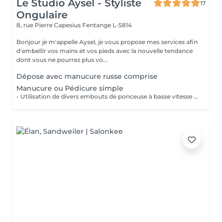
Le Studio Aysel - Styliste
17
Ongulaire
8, rue Pierre Capesius
Fentange L-5814
Bonjour je m'appelle Aysel, je vous propose mes services afin
d'embellir vos mains et vos pieds avec la nouvelle tendance
dont vous ne pourrez plus vo...
Dépose avec manucure russe comprise
Manucure ou Pédicure simple
- Utilisation de divers embouts de ponceuse à basse vitesse pour décoller, soulever et éliminer les cuticules. - Limage des ongles - Application d'une huile à cuticule et crème avec massage