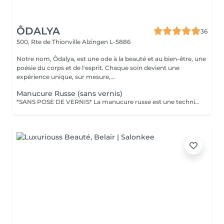
ÔDALYA
36
500, Rte de Thionville
Alzingen L-5886
Notre nom, Ôdalya, est une ode à la beauté et au bien-être, une
poésie du corps et de l'esprit. Chaque soin devient une
expérience unique, sur mesure,...
Manucure Russe (sans vernis)
*SANS POSE DE VERNIS* La manucure russe est une technique de précision réalisée avec expertise pour sublimer le contour des ongles. Ce soin approfondi des cuticules est réalisé à l'aide d'embouts spécifiques pour une finition ultra nette. Tout notre matériel est à usage unique et/ou stérilisé pour garantir une hygiène irréprochable durant votre prestation.