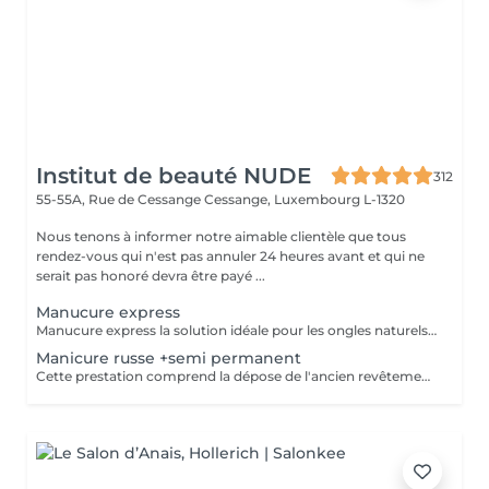
Institut de beauté NUDE
312
55-55A, Rue de Cessange
Cessange, Luxembourg L-1320
Nous tenons à informer notre aimable clientèle que tous
rendez-vous qui n'est pas annuler 24 heures avant et qui ne
serait pas honoré devra être payé ...
Manucure express
Manucure express la solution idéale pour les ongles naturels courts. Cette prestation comprend la dépose du revêtement, une préparation rapide des ongles et des cuticules, un renforcement avec une base rubber transparente et une finition avec un top camouflage. Sans modification de la forme naturelle de l'ongle : nous conservons votre forme habituelle, ovale ou carrée.
Manicure russe +semi permanent
Cette prestation comprend la dépose de l'ancien revêtement, le soin des cuticules, le travail des contours de l'ongle, la préparation de la plaque ongulaire et l'application d'un nouveau vernis semi-permanent. Afin de conserver un résultat soigné et durable, un remplissage est recommandé toutes les 2,5 à 3 semaines.