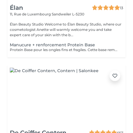
Élan
13
11, Rue de Luxembourg
Sandweiler L-5230
Élan Beauty Studio Welcome to Élan Beauty Studio, where our
cosmetologist Anette will warmly welcome you and take
expert care of your skin with the b...
Manucure + renforcement Protein Base
Protein Base pour les ongles fins et fragiles. Cette base remplie de protéines ravivent et renforcent vos ongles. Il protège, renforce et restaure instantanément et au long terme les ongles. Formule douce et soignante qui protège la plaque naturelle de l ongle contre les agressions extérieures et les traumatismes mécaniques.
De Coiffer Contern
657