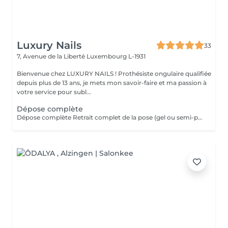
Luxury Nails
33
7, Avenue de la Liberté
Luxembourg L-1931
Bienvenue chez LUXURY NAILS ! Prothésiste ongulaire qualifiée
depuis plus de 13 ans, je mets mon savoir-faire et ma passion à
votre service pour subl...
Dépose complète
Dépose complète Retrait complet de la pose (gel ou semi-permanent) afin de retrouver vos ongles naturels, sans repose de produit. Cette prestation n'est pas réservable en ligne. Elle est réservée uniquement aux poses réalisées par mes soins. Je n'effectue pas de dépose sur des poses réalisées par une autre prothésiste ongulaire.