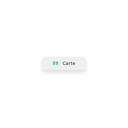
Carte
Société
Support
Équipe
&
Carrières