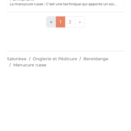
La manucure russe : C'est une technique qui apporte un soin complet de l'ongle naturel et des cuticules. Grâce à la manucure russe le semi permanent est posé sous la cuticule ce qui permet une repousse invisible de 7 à 12 jours. Cette prestation comprend la dépose de votre ancienne couleur, la manucure russe complète ainsi que la pose d'un semi permanent renforcé
«
1
2
»
Salonkee
Onglerie et Pédicure
Bereldange
Manucure russe