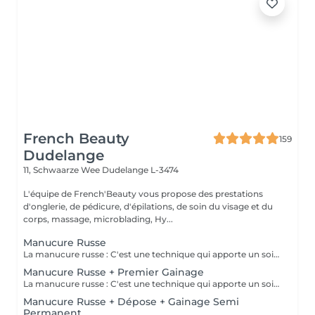
French Beauty
159
Dudelange
11, Schwaarze Wee
Dudelange L-3474
L'équipe de French'Beauty vous propose des prestations
d'onglerie, de pédicure, d'épilations, de soin du visage et du
corps, massage, microblading, Hy...
Manucure Russe
La manucure russe : C'est une technique qui apporte un soin complet de l'ongle naturel et des cuticules. Grâce à la manucure russe l'ongle est entièrement nettoyé des peaux et cuticules collés, ce qui apporte un rendu net et durable.
Manucure Russe + Premier Gainage
La manucure russe : C'est une technique qui apporte un soin complet de l'ongle naturel et des cuticules. Grâce à la manucure russe le semi permanent est posé sous la cuticule ce qui permet une repousse invisible de 7 à 12 jours. Cette prestation comprend la manucure russe complète ainsi que la pose renforcée au semi permanent (aucune dépose ne sera faite)
Manucure Russe + Dépose + Gainage Semi
Permanent