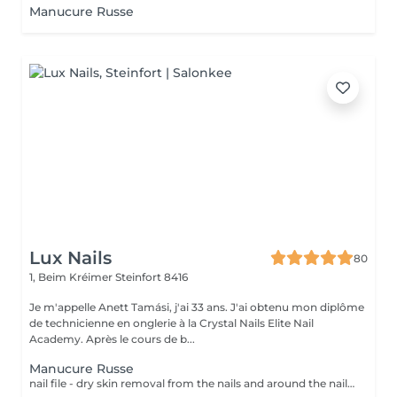
Manucure Russe
Lux Nails
80
1, Beim Kréimer
Steinfort 8416
Je m'appelle Anett Tamási, j'ai 33 ans. J'ai obtenu mon diplôme
de technicienne en onglerie à la Crystal Nails Elite Nail
Academy. Après le cours de b...
Manucure Russe
nail file - dry skin removal from the nails and around the nail with special bits and scissor - nail and skin moisturising I make Russian manicure, which is the most sophisticated technique. I remove the dead, dry skin from the nails and around the nails with special manicure bits and scissors. The result is a perfect nail and skin surface. You will feel as if somebody exchanged your hands.