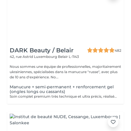
DARK Beauty / Belair
482
42, rue Astrid
Luxembourg Belair L-1143
Nous sommes une équipe de professionnelles, majoritairement
ukrainiennes, spécialisées dans la manucure "russe", avec plus
de 10 ans d'expérience. No...
Manucure + semi-permanent + renforcement gel
(ongles longs ou cassants)
Soin complet premium très technique et ultra précis, réalisé principalement à la ponceuse afin d'obtenir un contour d'ongle parfaitement net et une application du vernis au plus près, voire légèrement sous la cuticule. Cette technique permet de retarder visuellement la repousse d'environ 10 jours. Résultat visuel : -Ongles extrêmement soignés, contours nets, forme impeccable -Effet Instagram / photo studio : propre, précis, sans petites peaux apparentes Nous incluons un renforcement en gel, fortement conseillé pour les ongles longs, fragiles ou cassants. Une solution idéale pour des ongles impeccables et durables : -Tenue moyenne : Jusqu'à 4 semaines !!!! Contenu de la prestation -> 95 € : -Dépose de l'ancien vernis semi-permanent et/ou gel (si nécessaire, déjà incluse dans ce prix/service) -Préparation très minutieuse de la plaque de l'ongle -Élimination des peaux mortes -Mise en forme et limage des ongles -Traitement délicat des cuticules -Renforcement en gel -Correction de la forme naturelle des ongles (optionnel, réservez svp "AVEC décoration simple" dans ce cas) -Application du vernis semi-permanent -Application d'huile pour cuticules et de crème pour les mains Optionnel : -Prix par ongle pour extension jusqu'à 5 ongles (réservez svp "AVEC décoration simple" dans ce cas) +3€ par ongle -Prix par ongle pour décoration jusqu'à 5 ongles (réservez svp "AVEC décoration simple" dans ce cas) +3€ par ongle -Prix pour décoration simple (French, Chrome, Baby Boomer, Cat Eyes, Stickers, Foil) 6-10 ongles -> +20€ -Prix pour décoration complexe (3D, Dessins à la mains, Stamping, French avec Chrome, Baby Boomer avec Chrome, French avec Cat Eyes) 6-10 ongles -> +30€