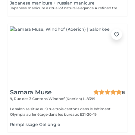
Japanese manicure + russian manicure
Japanese manicure a ritual of natural elegance A refined treatment for those who cannot wear or choose not to wear gel polish or artificial nails and prefer a clean, natural, short style. Nails become beautifully cared for, smooth and naturally shiny without polish. This treatment uses a natural paste enriched with beeswax, keratin, vitamins and minerals. Premium care for your hands, which also includes a russian manicure for perfectly prepared cuticles. Ideal for weak, tired or brittle nails.
Samara Muse
16
9, Rue des 3 Cantons
Windhof (Koerich) L-8399
Le salon se situe au 9 rue trois cantons dans le bâtiment
Olympia au 1er étage dans les bureaux E21-20-19
Remplissage Gel ongle