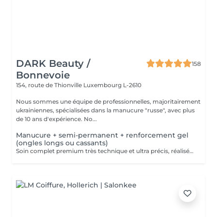
DARK Beauty /
158
Bonnevoie
154, route de Thionville
Luxembourg L-2610
Nous sommes une équipe de professionnelles, majoritairement
ukrainiennes, spécialisées dans la manucure "russe", avec plus
de 10 ans d'expérience. No...
Manucure + semi-permanent + renforcement gel
(ongles longs ou cassants)
Soin complet premium très technique et ultra précis, réalisé principalement à la ponceuse afin d'obtenir un contour d'ongle parfaitement net et une application du vernis au plus près, voire légèrement sous la cuticule. Cette technique permet de retarder visuellement la repousse d'environ 10 jours. Résultat visuel : -Ongles extrêmement soignés, contours nets, forme impeccable -Effet Instagram / photo studio : propre, précis, sans petites peaux apparentes Nous incluons un renforcement en gel, fortement conseillé pour les ongles longs, fragiles ou cassants. Une solution idéale pour des ongles impeccables et durables : -Tenue moyenne : Jusqu'à 4 semaines !!!! Contenu de la prestation 95 € : -Dépose de l'ancien vernis semi-permanent et/ou gel (si nécessaire, déjà incluse dans ce prix/service) -Préparation très minutieuse de la plaque de l'ongle -Élimination des peaux mortes -Mise en forme et limage des ongles -Traitement délicat des cuticules -Renforcement en gel -Correction de la forme de l'ongle -Application du vernis semi-permanent -Application d'huile pour cuticules et de crème pour les mains Optionnel : -Prix par ongle pour extension jusqu'à 5 ongles (réservez svp "AVEC décoration simple" dans ce cas) +3€ par ongle -Prix par ongle pour décoration jusqu'à 5 ongles (réservez svp "AVEC décoration simple" dans ce cas) +3€ par ongle -Prix pour décoration simple (French, Chrome, Baby Boomer, Cat Eyes, Stickers, Foil) 6-10 ongles -> +20€ -Prix pour décoration complexe (3D, Dessins à la mains, Stamping, French avec Chrome, Baby Boomer avec Chrome, French avec Cat Eyes) 6-10 ongles -> +30€