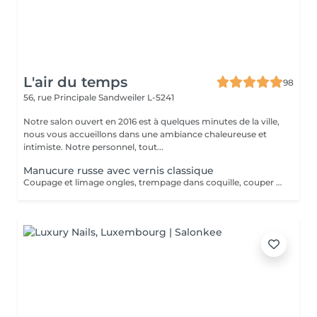
L'air du temps
98
56, rue Principale
Sandweiler L-5241
Notre salon ouvert en 2016 est à quelques minutes de la ville,
nous vous accueillons dans une ambiance chaleureuse et
intimiste. Notre personnel, tout...
Manucure russe avec vernis classique
Coupage et limage ongles, trempage dans coquille, couper cuticule avec pince à envie, bloc ponce, sérum, crème. Prévoir plus de temps au salon jusqu'à séchage complet du vernis. La manucure russe vous offrira un rendu absolument parfait. Votre cuticule sera repoussée de manière maximale. La manucure russe convient à tous types d'ongles, même les plus abîmés, car elle va permettre de préparer et renforcer l'ongle et également de l'allonger en repoussant plus haut les cuticules.