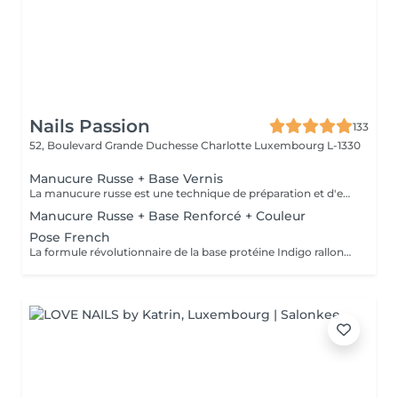
Nails Passion
133
52, Boulevard Grande Duchesse Charlotte
Luxembourg L-1330
Manucure Russe + Base Vernis
La manucure russe est une technique de préparation et d'embellissement aussi précise qu'efficace, qui consiste à arranger et sculpter délicatement le contour de l'ongle à l'aide d'outils de précision spécialisés. Esthétique mais aussi pratique, ce travail à la base de l'ongle offre un résultat lisse et net : des contours parfaitement définis, des cuticules durablement éliminées, un gain de longueur... En bref, un aspect soigné pour résultat irréprochable. La formule révolutionnaire de la base protéine Indigo rallonge les ongles, les renforcent naturellement et répare les cassures. Le résultat ? De longs ongles fortifiés qui ne se fendent pas, un véritable soin précieux.
Manucure Russe + Base Renforcé + Couleur
Pose French
La formule révolutionnaire de la base protéine Indigo rallonge les ongles, les renforcent naturellement et répare les cassures. Le résultat ? De longs ongles fortifiés qui ne se fendent pas, un véritable soin précieux.