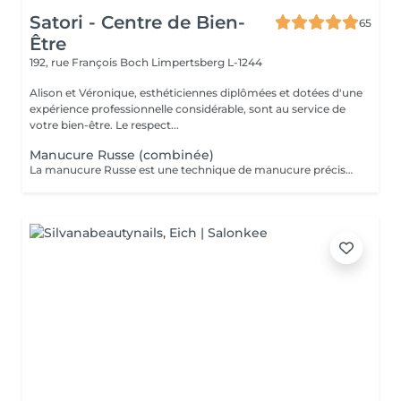
Satori - Centre de Bien-
65
Être
192, rue François Boch
Limpertsberg L-1244
Alison et Véronique, esthéticiennes diplômées et dotées d'une
expérience professionnelle considérable, sont au service de
votre bien-être. Le respect...
Manucure Russe (combinée)
La manucure Russe est une technique de manucure précise réalisée à l'aide d'embouts adaptés pour nettoyer en profondeur les cuticules et le contour des ongles. Elle permet un rendu ultra net, propre et une finition impeccable. Idéale avant une pose de vernis semi-permanent ou gel.