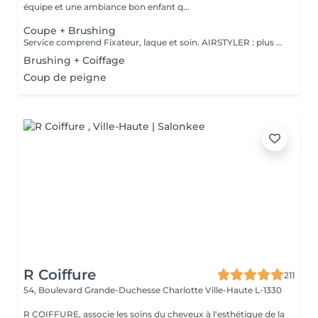
équipe et une ambiance bon enfant q...
Coupe + Brushing
Service comprend Fixateur, laque et soin. AIRSTYLER : plus de brillance et de ténacité qu'un brushing. JocoStyler: un lisseur, lissage et soin, qui donne la brillance spectaculaire.
Brushing + Coiffage
Coup de peigne
R Coiffure
211
54, Boulevard Grande-Duchesse Charlotte
Ville-Haute L-1330
R COIFFURE, associe les soins du cheveux à l'esthétique de la