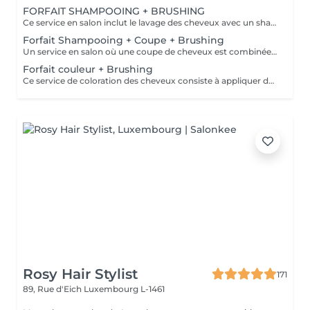
FORFAIT SHAMPOOING + BRUSHING
Ce service en salon inclut le lavage des cheveux avec un shampoing et un après-shampoing pour nettoyer et nourrir, suivi d'un brushing professionnel réalisé avec un sèche-cheveux et des brosses pour coiffer les cheveux. Le brushing crée une finition lisse, brillante et volumineuse, adaptée au look désiré, que ce soit lisse, ondulé ou bouclé. Cheveux courts : jusqu'à la nuque Cheveux mi-longs : jusqu'aux épaules Cheveux longs : en dessous des épaules Cheveux très longs : jusqu'au milieu du dos
Forfait Shampooing + Coupe + Brushing
Un service en salon où une coupe de cheveux est combinée avec un brushing professionnel. Cela inclut la coupe des cheveux selon la forme et la longueur désirées, suivie du séchage et du coiffage à l'aide d'un sèche-cheveux et d'une brosse pour obtenir une finition lisse et soignée. Cheveux courts : jusqu'à la nuque Cheveux mi-longs : jusqu'aux épaules Cheveux longs : en dessous des épaules Cheveux très longs : jusqu'au milieu du dos
Forfait couleur + Brushing
Ce service de coloration des cheveux consiste à appliquer des produits colorants professionnels de la marque reconnue Davines pour changer, sublimer ou rafraîchir la couleur des cheveux, assurant des résultats éclatants et durables. Davines propose des produits de coloration avec et sans ammoniaque. Veuillez choisir parmi les options suivantes. Note : si vous souhaitez compléter votre look par une coupe de cheveux, veuillez sélectionner l'option de service séparée "Coupe femme (en supplément de la coloration/mèches)" dans notre menu de services.
Rosy Hair Stylist
171
89, Rue d'Eich
Luxembourg L-1461