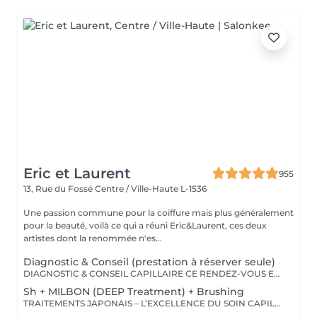
Eric et Laurent
955
13, Rue du Fossé
Centre / Ville-Haute L-1536
Une passion commune pour la coiffure mais plus généralement
pour la beauté, voilà ce qui a réuni Eric&Laurent, ces deux
artistes dont la renommée n'es...
Diagnostic & Conseil (prestation à réserver seule)
DIAGNOSTIC & CONSEIL CAPILLAIRE CE RENDEZ-VOUS EST EXCLUSIVEMENT RÉSERVÉ À UNE PREMIÈRE RENCONTRE AVEC NOTRE EXPERT CAPILLAIRE AFIN DE RÉALISER UN DIAGNOSTIC PERSONNALISÉ DE VOS CHEVEUX ET DE VOTRE CUIR CHEVELU. CETTE CONSULTATION DOIT ÊTRE RÉSERVÉE SEULE ET NE PEUT ÊTRE ASSOCIÉE À AUCUNE AUTRE PRESTATION OU RÉSERVATION. À L'ISSUE DE CET ÉCHANGE, UN ACCOMPAGNEMENT ET DES RECOMMANDATIONS ADAPTÉS À VOS BESOINS POURRONT VOUS ÊTRE PROPOSÉS. Diagnostic & Conseil Capillaire Prenez un moment privilégié pour échanger autour de vos cheveux, de vos envies et de vos habitudes. Lors de ce rendez-vous, nous réalisons un diagnostic personnalisé du cuir chevelu et de la fibre capillaire, nous vous orientons vers les coupes, couleurs et traitements les plus adaptés à votre image, à votre routine et à la beauté naturelle de vos cheveux. Nous vous apportons également des conseils personnalisés sur l'entretien à la maison ainsi que sur les produits les plus adaptés à vos besoins pour prolonger les résultats et préserver la beauté de vos cheveux au quotidien. Ce moment permet aussi de répondre à toutes vos questions et de construire ensemble un résultat entièrement sur mesure.
Sh + MILBON (DEEP Treatment) + Brushing
TRAITEMENTS JAPONAIS – L’EXCELLENCE DU SOIN CAPILLAIRE Découvrez un univers de soins capillaires japonais haut de gamme, reconnus pour leur technologie avancée et leurs résultats exceptionnels. Des traitements sur-mesure conçus pour répondre aux besoins spécifiques de chaque chevelure : hydratation, réparation, discipline, cuir chevelu ou nutrition . Chaque traitement agit au cœur de la fibre capillaire pour révéler des cheveux visiblement plus sains, brillants et soyeux. -Nos différentes lignes de traitements : SMOOTH (Collagène) Pour les cheveux emmêlés, ternes ou difficiles à coiffer. • Démêle instantanément • Lisse la fibre capillaire • Apporte douceur et brillance • Toucher léger et soyeux REPAIR (CMADK / Kératine) Pour les cheveux sensibilisés, cassants ou très abîmés. • Répare intensément • Renforce la structure interne du cheveu • Reconstruit la fibre en profondeur • Redonne force et élasticité ANTI-FRIZZ (Céramides / 18-MEA) Pour les cheveux indisciplinés, sensibilisés à l’humidité. • Contrôle les frisottis • Réduit le volume excessif • Protège de l’humidité • Facilite le coiffage • Apporte souplesse et brillance SCALP (Hyaluron / Agents Purifiants) Pour rééquilibrer et purifier le cuir chevelu. Idéal en cas de démangeaisons, pellicules, sécheresse ou excès de sébum. • Apaise le cuir chevelu • Purifie en douceur • Rééquilibre la barrière protectrice naturelle • Favorise un environnement sain pour la pousse Veuillez noter : les tarifs peuvent varier selon la longueur des cheveux, la quantité de produit nécessaire et la complexité de la prestation. Supplément possible à partir de +15€. Pour toute demande spécifique, merci de nous contacter.