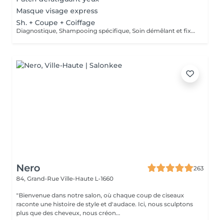
Masque visage express
Sh. + Coupe + Coiffage
Diagnostique, Shampooing spécifique, Soin démêlant et fixation inclus. Veuillez prendre note que les prix indiqués sur Salonkee sont communiqués à titre informatif et s'entendent de base. Ces derniers sont susceptibles de varier selon le diagnostic réalisé à votre arrivée au salon et l'expertise du professionnel à qui vous confiez votre beauté. Dans tous les cas, un devis précis vous sera proposé et toutes réalisations de prestations seront effectuées avec votre accord.
Nero
263
84, Grand-Rue
Ville-Haute L-1660
"Bienvenue dans notre salon, où chaque coup de ciseaux
raconte une histoire de style et d'audace. Ici, nous sculptons
plus que des cheveux, nous créon...