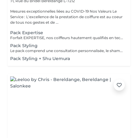
71, Rue du Bridel
Bereldange L-7212
Mesures exceptionnelles liées au COVID-19 Nos Valeurs Le
Service : L'excellence de la prestation de coiffure est au coeur
de tous nos gestes et de ...
Pack Expertise
Forfait EXPERTISE, nos coiffeurs hautement qualifiés en technique anglo-saxonne, en formation continu et diplômés d’une académie anglaise à Paris. Vous offre une séance d’une heure avec votre coach en suivi beauté. Ce pack inclus : 1 h de prestation Un diagnostique personnalisé Shampoing spécifique Haircare Conditioner spécifique Produit de coiffage Coupe Styling Produit de finition
Pack Styling
Le pack comprend une consultation personnalisée, le shampooing et le conditionneur spécifiques REDKEN , le séchage et les produits de styling REDKEN * Tarifs à titre indicatifs à confirmer après la consultation personnalisée établit auprès de votre coiffeur/stylist/spécialiste * La direction se réserve le droit d’apporter des modifications pour le bon fonctionnement du salon
Pack Styling + Shu Uemura