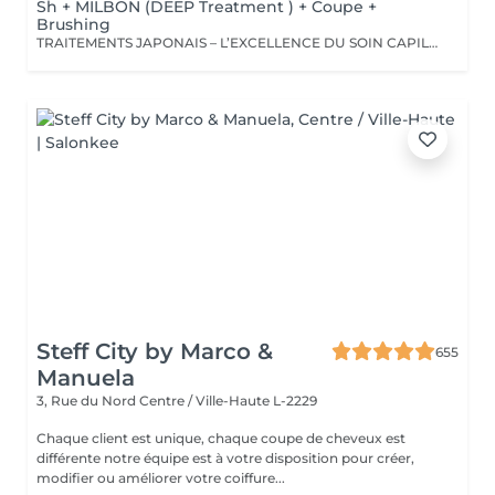
Sh + MILBON (DEEP Treatment ) + Coupe +
Brushing
TRAITEMENTS JAPONAIS – L’EXCELLENCE DU SOIN CAPILLAIRE Découvrez un univers de soins capillaires japonais haut de gamme, reconnus pour leur technologie avancée et leurs résultats exceptionnels. Des traitements sur-mesure conçus pour répondre aux besoins spécifiques de chaque chevelure : hydratation, réparation, discipline, cuir chevelu ou nutrition . Chaque traitement agit au cœur de la fibre capillaire pour révéler des cheveux visiblement plus sains, brillants et soyeux. -Nos différentes lignes de traitements : SMOOTH (Collagène) Pour les cheveux emmêlés, ternes ou difficiles à coiffer. • Démêle instantanément • Lisse la fibre capillaire • Apporte douceur et brillance • Toucher léger et soyeux REPAIR (CMADK / Kératine) Pour les cheveux sensibilisés, cassants ou très abîmés. • Répare intensément • Renforce la structure interne du cheveu • Reconstruit la fibre en profondeur • Redonne force et élasticité ANTI-FRIZZ (Céramides / 18-MEA) Pour les cheveux indisciplinés, sensibilisés à l’humidité. • Contrôle les frisottis • Réduit le volume excessif • Protège de l’humidité • Facilite le coiffage • Apporte souplesse et brillance SCALP (Hyaluron / Agents Purifiants) Pour rééquilibrer et purifier le cuir chevelu. Idéal en cas de démangeaisons, pellicules, sécheresse ou excès de sébum. • Apaise le cuir chevelu • Purifie en douceur • Rééquilibre la barrière protectrice naturelle • Favorise un environnement sain pour la pousse Veuillez noter : les tarifs peuvent varier selon la longueur des cheveux, la quantité de produit nécessaire et la complexité de la prestation. Supplément possible à partir de +15€. Pour toute demande spécifique, merci de nous contacter.
Steff City by Marco &
655
Manuela
3, Rue du Nord
Centre / Ville-Haute L-2229
Chaque client est unique, chaque coupe de cheveux est
différente notre équipe est à votre disposition pour créer,
modifier ou améliorer votre coiffure...