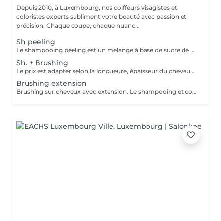
Depuis 2010, à Luxembourg, nos coiffeurs visagistes et
coloristes experts subliment votre beauté avec passion et
précision. Chaque coupe, chaque nuanc...
Sh peeling
Le shampooing peeling est un melange à base de sucre de canne et d'un Shampooing Tea Tree purifant.
Sh. + Brushing
Le prix est adapter selon la longueure, épaisseur du cheveux. Un supplément est ajouté sil y a utilisation dun outil chauffant ( plaque lissante ou boucleur). Compris dans le pris shampooing, conditionneur, produit coiffant et finition.
Brushing extension
Brushing sur cheveux avec extension. Le shampooing et conditionneur sont compris dans le prix.