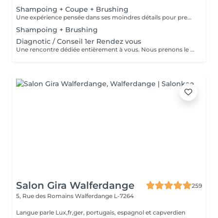
Shampoing + Coupe + Brushing
Une expérience pensée dans ses moindres détails pour prendre soin de vous comme il se doit. Nous commençons par un shampoing d'exception, sélectionné avec soin selon la nature et les besoins de votre chevelure, agrémenté d'un massage enveloppant du cuir chevelu pour une détente absolue. Vient ensuite la coupe, précédée d'un diagnostic personnalisé pour cerner vos envies et sublimer votre style. Chaque geste est maîtrisé, chaque détail soigné. Pour finir, un brushing raffiné vient parachever le résultat lisse et soyeux, volumisé ou subtilement ondulé, selon vos désirs. Vous repartez avec une chevelure magnifiée et un éclat qui se remarque.
Shampoing + Brushing
Diagnotic / Conseil 1er Rendez vous
Une rencontre dédiée entièrement à vous. Nous prenons le temps d'analyser votre chevelure, de comprendre vos habitudes et d'échanger sur vos envies pour définir ensemble la routine et le style qui vous correspondent vraiment. Un moment privilégié pour poser les bases d'un suivi sur mesure.
Salon Gira Walferdange
259
5, Rue des Romains
Walferdange L-7264
Langue parle Lux,fr,ger, portugais, espagnol et capverdien