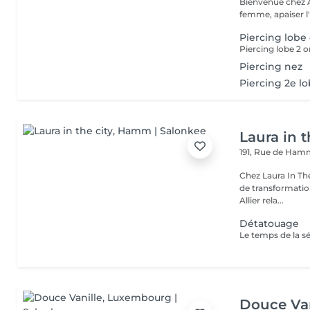
Bienvenue chez A
femme, apaiser l'e
Piercing lobe 
Piercing lobe 2 or
Piercing nez
Piercing 2e l
Laura in t
191, Rue de Ha
Chez Laura In Th
de transformation
Allier rela...
Détatouage
Douce Van