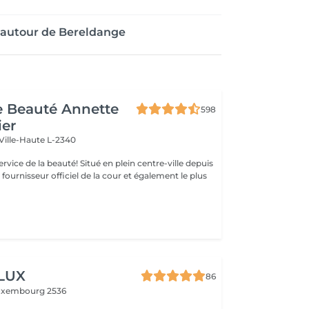
 autour de Bereldange
de Beauté Annette
598
ier
Ville-Haute L-2340
uté! Situé en plein centre-ville depuis
st fournisseur officiel de la cour et également le plus
 LUX
86
uxembourg 2536