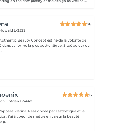
Prices vary depending on the complexity of the design as well as the área to be tattoed.
One
28
Howald L-2529
uthentic Beauty Concept est né de la volonté de
é dans sa forme la plus authentique. Situé au cur du
..
hoenix
6
irch
Lintgen L-7440
n, j'ai à coeur de mettre en valeur la beauté
 p...