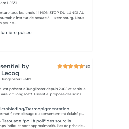
are L-1631
ture tous les lundis !!!! NON STOP DU LUNDI AU
pour n...
lumière pulsee
ssentiel by
180
 Lecoq
e
Junglinster L-6117
iel est présent à Junglinster depuis 2005 et se situe
ng Mëtt. Essentiel propose des soins
Microblading/Dermopigmentation
Rendez-vous informatif, remplissage du consentement éclairé pour la réalisation d'un acte de tatouage. Évaluation du tatouage à réaliser, choix de la technique la mieux adaptée. La consultation est considérée comme un acompte si prise de rendez-vous pour le tatouage endéans les 15 jours.
 Tatouage "poil à poil" des sourcils
Les prix et les temps indiqués sont approximatifs. Pas de prise de rendez-vous sans consultation préalable. Réservable en ligne ou par téléphone.