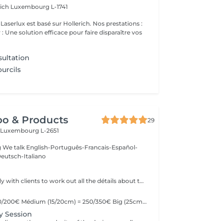
rich
Luxembourg L-1741
ux est basé sur Hollerich. Nos prestations :
: Une solution efficace pour faire disparaître vos
ultation
urcils
oo & Products
29
c
Luxembourg L-2651
g We talk English-Português-Francais-Español-
eutsch-Italiano
We offer the study with clients to work out all the détails about their tattoo.
Little (10cm) = 150/200€ Médium (15/20cm) = 250/350€ Big (25cm/+) = start at 400€ Custom quotes per project! The prices vary depending on the complexity of the design as well as the área to be tattoed!
y Session