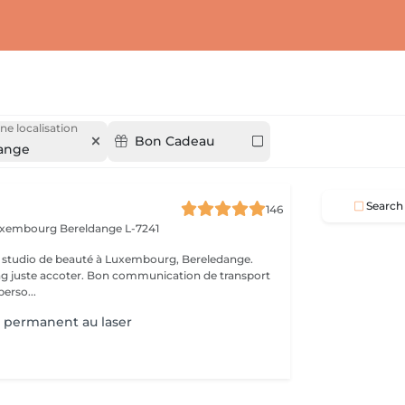
ne localisation
Bon Cadeau
ange
Search
146
Luxembourg
Bereldange L-7241
 studio de beauté à Luxembourg, Bereledange.
ing juste accoter. Bon communication de transport
perso...
 permanent au laser