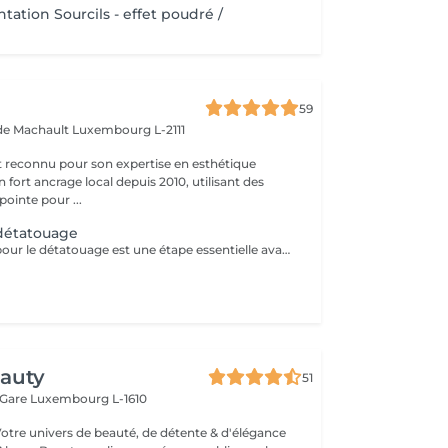
tion Sourcils - effet poudré /
59
 de Machault
Luxembourg L-2111
t reconnu pour son expertise en esthétique
 fort ancrage local depuis 2010, utilisant des
ointe pour ...
 détatouage
La consultation pour le détatouage est une étape essentielle avant le traitement. Elle permet d'évaluer la taille, les couleurs et la profondeur du tatouage, ainsi que le type de peau du patient. Le professionnel explique le déroulement du traitement, le nombre de séances nécessaires et les éventuels effets secondaires. C'est aussi le moment pour poser toutes vos questions et discuter des attentes en termes de résultats
eauty
51
 Gare
Luxembourg L-1610
Votre univers de beauté, de détente & d'élégance