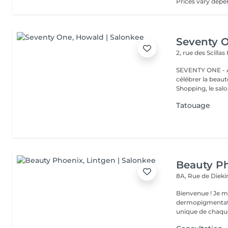
Seventy 
2, rue des Scillas
SEVENTY ONE - A
célébrer la beaut
Shopping, le salo.
Tatouage
Beauty P
8A, Rue de Diek
Bienvenue ! Je m'appelle Marina. Passionnée par l'esthétique et la
dermopigmentatio
unique de chaque