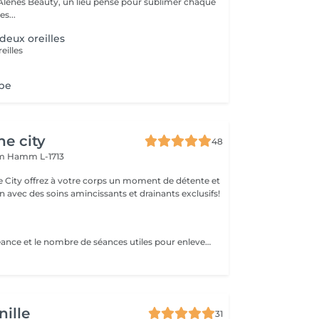
lenes Beauty, un lieu pensé pour sublimer chaque
s...
deux oreilles
eilles
obe
he city
48
mm
Hamm L-1713
e City offrez à votre corps un moment de détente et
 avec des soins amincissants et drainants exclusifs!
Le temps de la séance et le nombre de séances utiles pour enlever le tatouage sont variables Le détatouage laser est une technique efficace qui fragmente les pigments d'encre sous la peau à l'aide de faisceaux de lumière, permettant ainsi au système immunitaire de les éliminer progressivement. Le processus nécessite généralement plusieurs séances, et son efficacité dépend de divers facteurs. Comment ça marche ? Le laser cible les particules d'encre et les chauffe pour les fragmenter en morceaux plus petits. Ces fragments sont ensuite naturellement évacués par le corps. Différents types de lasers, tels que le laser Picosure ou le laser Q-Switched, sont utilisés pour traiter efficacement différentes couleurs et profondeurs d'encre. Ce qu'il faut savoir Nombre de séances Le nombre de séances varie considérablement. Un tatouage amateur peut nécessiter 3 à 5 séances, tandis qu'un tatouage professionnel peut en exiger 4 à 12, voire plus, pour une disparition complète. Résultats progressifs L'éclaircissement de l'encre est visible après chaque séance, mais le tatouage complet s'estompe progressivement au fil du temps.
ille
31