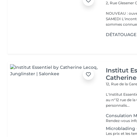
2, Rue Glesener
G
NOUVEAU : ouver
SAMEDI L'incontournable institut de beauté à Luxembourg. Nous
sommes connues 
DÉTATOUAGE 
Institut E
Catherine
12, Rue de la Gar
L'Institut Essent
au n°12 rue de la Gare, dit Jo
personnalis...
Consulation 
Microblading -