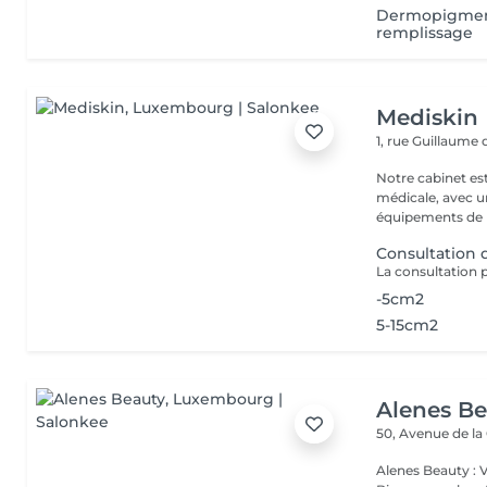
Dermopigmenta
remplissage
Mediskin
1, rue Guillaume
Notre cabinet es
médicale, avec un
équipements de p
Consultation
-5cm2
5-15cm2
Alenes B
50, Avenue de la
Alenes Beauty : 