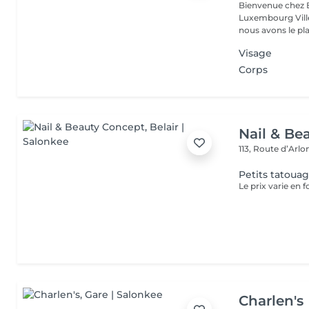
Bienvenue chez 
Luxembourg Villé Avec 20 ans d'expérience en Russie et en Fr
nous avons le plai
Visage
Corps
Nail & Be
113, Route d’Arl
Petits tatoua
Le prix varie en f
Charlen's