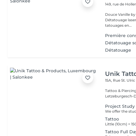
149, rue de Holle
Douce Vanille by Laserl
Détatouage laser 
tatouages en...
Première cons
Détatouage so
Détatouage
Unik Tatt
15A, Rue St. Ulri
Tattoo & Piercin
Letzeburgesch-D
Project Study
Tattoo
Tattoo Full Da