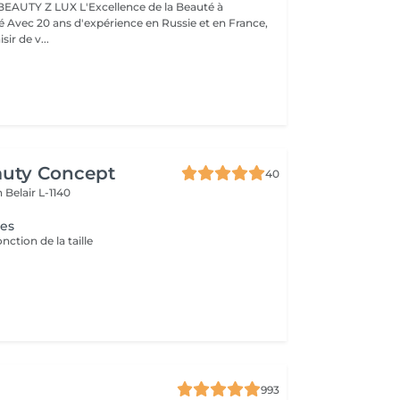
BEAUTY Z LUX L'Excellence de la Beauté à
ance,
sir de v...
auty Concept
40
on
Belair L-1140
ges
onction de la taille
993