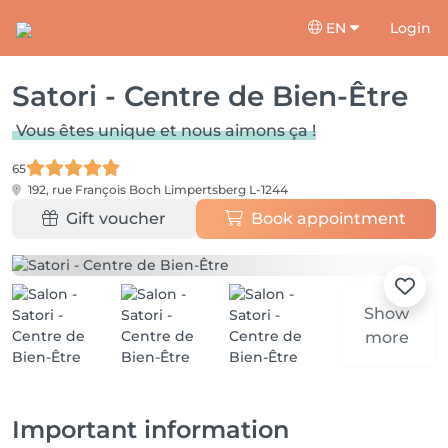
EN
Login
Satori - Centre de Bien-Être
Vous êtes unique et nous aimons ça !
65
192, rue François Boch
Limpertsberg L-1244
Gift voucher
Book appointment
Show
more
Important information