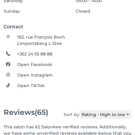
Saturday
09:00 - 14:00
Sunday
Closed
Contact
192, rue François Boch
Limpertsberg L-1244
+352 24 55 88 88
Open Facebook
Open Instagram
Open TikTok
Reviews
(65)
Sort by
Rating - High to low
This salon has 62 Salonkee verified reviews. Additionally,
we have some unverified reviews available below that you