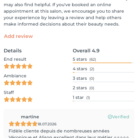
may also find helpful. If you've booked an online
appointment at this salon, we encourage you to share
your experience by leaving a review and help others
make informed decisions about their beauty needs.
Add review
Details
Overall
4.9
End result
5
stars
(62)
4
stars
(2)
Ambiance
3
stars
(0)
2
stars
(0)
Staff
1
star
(1)
martine
Verified
18.07.2026
Fidèle cliente depuis de nombreuses années
Véronique et Alison excellent dans leur métier ⭐️⭐️⭐️⭐️⭐️