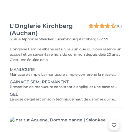
L'Onglerie Kirchberg
262
(Auchan)
5, Rue Alphonse Weicker Luxembourg
Kirchberg L-2721
L'onglerie Camille albane est un lieu unique qui vous réserve un
accueil et un savoir-faire hors du commun depuis déjà 20 ans .
C'est une équipe de p...
MANUCURE
Manucure simple La manucure simple comprend la mise en forme des ongles, le soin de cuticules et l'application d'une base de soin enrichie en calcium. Idéale si vous souhaitez des ongles propres, nets et renforcés avec une finition naturelle ,sans couleur. Manucure avec vernis La manucure avec vernis comprend la mise en forme des ongles, le soin des cuticules et l'application d'un vernis classique de la couleur de votre choix. Parfaite si vous souhaitez une finition soignée et colorée tout en gardant un rendu naturel. Manucure japonaise La manucure japonaise comprend la mise en forme des ongles, le soin des cuticules et l'application d'une patte enrichie en kératine, cire d'abeille et minéraux, poli directement sur l'ongle. Elle nourrit, renforce et apporte une brillance naturelle durable, idéal pour les ongles fragiles, mots ou abîmer.
GAINAGE SEMI PERMANENT
Prestation de manucure consistant à appliquer une base renforcatrice sur l'ongle naturel afin de le solidifier, le protéger et améliorer sa tenue, sans rallongement ni extension.
GEL
La pose de gel est un soin technique haut de gamme qui renforce, structure et sublime les ongles naturels. Elle comprend la préparation experte de l'ongle, la mise en forme sur mesure et l'application du gel pour un rendu élégant et durable. Cette prestation est reservée aux personnes qui entretiennent leurs ongles toute l'année, avec un remplissage recommandé toutes les 3 à 4 semaines. Le gel garantit une tenue longue durée, une résistance optimale et des mains impeccables sur le long terme.