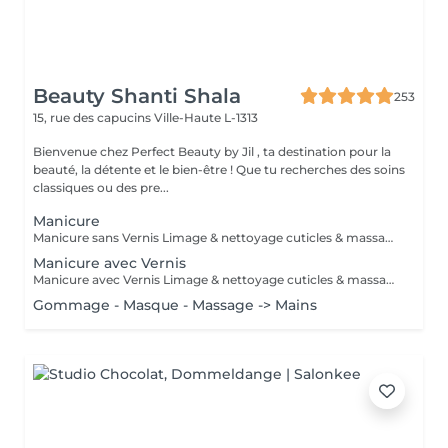
Beauty Shanti Shala
253
15, rue des capucins
Ville-Haute L-1313
Bienvenue chez Perfect Beauty by Jil , ta destination pour la
beauté, la détente et le bien-être ! Que tu recherches des soins
classiques ou des pre...
Manicure
Manicure sans Vernis Limage & nettoyage cuticles & massage mains
Manicure avec Vernis
Manicure avec Vernis Limage & nettoyage cuticles & massage mains Vernis = Couleur normal qu'on sait retirer soi-même avec du disslovant. Prend 30min pour sècher et tient 2-4 jours sur les mains et 1 mois sur les pieds. Semi = Se fait secher sous la lampe LED et se fait retirer par l'esthéticienne de préférence (y compris dans le prix chez PB ). Il tient 3 semaines sur les mains et 4-5 semaines sur les pieds. Il sera seche immédiatement. Peut abîmer les ongles si c'est fait trop souvent, sans pause.
Gommage - Masque - Massage -> Mains