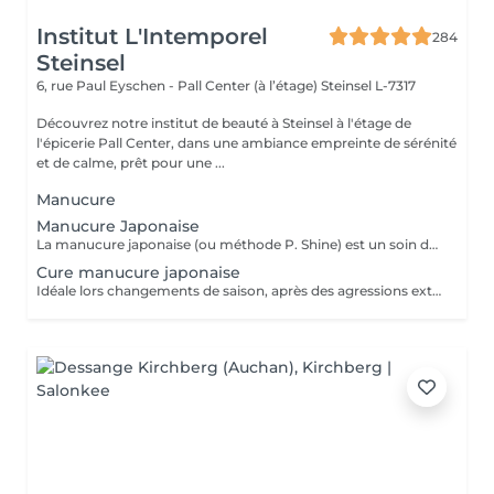
Institut L'Intemporel
284
Steinsel
6, rue Paul Eyschen - Pall Center (à l’étage)
Steinsel L-7317
Découvrez notre institut de beauté à Steinsel à l'étage de
l'épicerie Pall Center, dans une ambiance empreinte de sérénité
et de calme, prêt pour une ...
Manucure
Manucure Japonaise
La manucure japonaise (ou méthode P. Shine) est un soin de beauté naturel et ancestral visant à renforcer, nourrir et faire briller les ongles sans vernis ni gel. En utilisant des produits naturels comme la cire d'abeille, des minéraux, et de la poudre de perle, elle rend les ongles sains, forts et brillants avec un effet miroir, idéal pour réparer les ongles abîmés (après gel ou semi-permanent, grossesse...). Convient aux ongles naturels fragiles, mous, cassants ou dédoublés, mais aussi simplement pour offrir une période de repos et de soin aux ongles.
Cure manucure japonaise
Idéale lors changements de saison, après des agressions extérieures / poses de semi permanent ou simplement pour retrouver des ongles naturels beaux et sains, la cure permet de : - renforcer les ongles - limiter la casse et le dédoublement - réhydrater la plaque de l'ongle - retrouver des ongles plus sains et résistants 5 manucures + 1 offerte