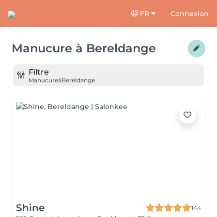
FR
Connexion
Manucure
à
Bereldange
Filtre
Manucure
à
Bereldange
Shine
144