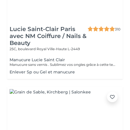
Lucie Saint-Clair Paris
310
avec NM Coiffure / Nails &
Beauty
25C, boulevard Royal
Ville-Haute L-2449
Manucure Lucie Saint Clair
Manucure sans vernis . Sublimez vos ongles grâce à cette technique naturelle qui comprend une mise en forme, une élimination tout en douceur de la cuticule. Les ongles retrouvent leur éclat naturel . Manucure avec vernis. Sublimez vos ongles grâce à cette technique naturelle qui comprend une mise en forme, une élimination tout en douceur de la cuticule. Finition complète et impeccable grâce a la pose de vernis.
Enlever Sp ou Gel et manucure