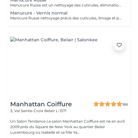
Manucure Russe
Manucure Russe est un nettoyage des cuticules, élimination douce mais complète des cuticules et des peaux mortes autour de l'ongle. Limage et polissage de l'ongle.
Manucure - Vernis normal
Manicure Russe nettoyage précis des cuticules, limage et polissage de l'ongle. Vernis classique appliqué sur l'ongle naturel. Rendu brillant, élégant.
Manhattan Coiffure
166
3, Val Sainte-Croix
Belair L-1371
Un Salon Tendance Le salon Manhattan Coiffure est né en avril
2009 près du Square de New York au quartier Belair
Luxembourg où Isabelle et sa fille Ya...