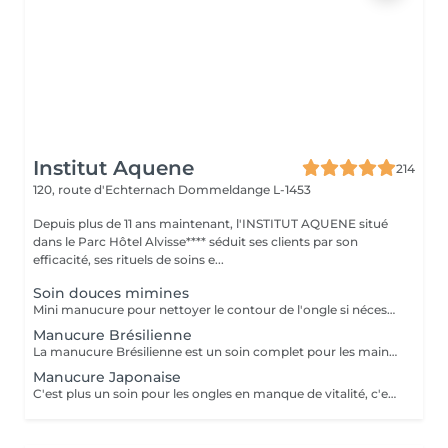
Institut Aquene
214
120, route d'Echternach
Dommeldange L-1453
Depuis plus de 11 ans maintenant, l'INSTITUT AQUENE situé
dans le Parc Hôtel Alvisse**** séduit ses clients par son
efficacité, ses rituels de soins e...
Soin douces mimines
Mini manucure pour nettoyer le contour de l'ongle si nécessaire. Si l'enfant le souhaite nous lui offrons la pose vernis avec les couleurs biosourcées totalement naturelles.
Manucure Brésilienne
La manucure Brésilienne est un soin complet pour les mains et les ongles. Tout au long du traitement vos mains sont dans des gants imbibés de crème nourrissante. Vos mains en ressortent toutes douces et parfaitement hydratées.
Manucure Japonaise
C'est plus un soin pour les ongles en manque de vitalité, c'est une succession de léger polissage pour faire pénétrer des vitamines directement dans l'ongle. Vos ongles gardent une brillance environ 2 semaines.