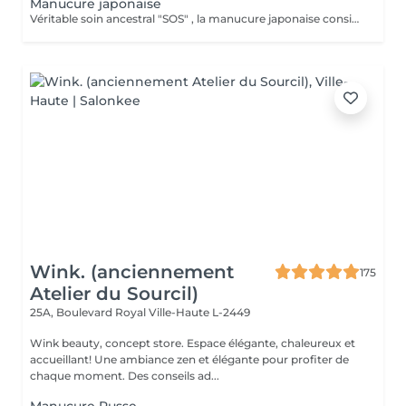
Manucure japonaise
Véritable soin ancestral "SOS" , la manucure japonaise consiste à nourrir l'ongle en profondeur à l'aide de produits 100% naturels riches en cire d'abeille, kératine et vitamines, puis à faire pénétrer ces actifs grâce à un polissage doux. Cela permet de lisser la surface de l'ongle et de lui donner une brillance naturelle effet glossy pendant 3 semaines. L'effet est immédiat et le résultat est bluffant. Ce rituel stimule la circulation sanguine et la croissance des ongles Idéale pour les ongles fragiles, abîmés ou après des poses de gel ou semi-permanent, la manucure japonaise aide à retrouver des ongles sains, forts et brillants. Excellente manucure pour les personnes qui ne veulent pas ou ne peuvent pas mettre du gel, semi permanent.
Wink. (anciennement
175
Atelier du Sourcil)
25A, Boulevard Royal
Ville-Haute L-2449
Wink beauty, concept store. Espace élégante, chaleureux et
accueillant! Une ambiance zen et élégante pour profiter de
chaque moment. Des conseils ad...