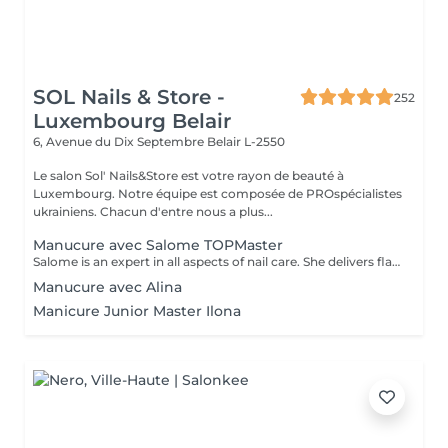
SOL Nails & Store -
252
Luxembourg Belair
6, Avenue du Dix Septembre
Belair L-2550
Le salon Sol' Nails&Store est votre rayon de beauté à
Luxembourg. Notre équipe est composée de PROspécialistes
ukrainiens. Chacun d'entre nous a plus...
Manucure avec Salome TOPMaster
Salome is an expert in all aspects of nail care. She delivers flawless results in just 1 hour while maintaining high quality, leaving you feeling happy every time. From a basic manicure to complex services like extensions, designs, and nail art, she offers a full range of professional treatments. *And if you sacrifice your lunch break for an appointment, don't worryyou'll still have some time to enjoy your meal!
Manucure avec Alina
Manicure Junior Master Ilona