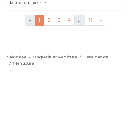
Manucure simple
«
1
2
3
4
...
11
»
Salonkee
Onglerie et Pédicure
Bereldange
Manucure