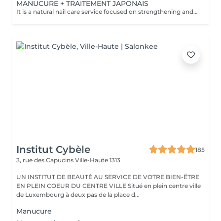
MANUCURE + TRAITEMENT JAPONAIS
It is a natural nail care service focused on strengthening and nourishing nails using traditional Japanese techniques. The treatment involves gentle cuticle care, nail shaping, and buffing, followed by the application of a special nutrient-rich paste containing ingredients like vitamins A and E, keratin, bee pollen, and silica from the Japanese sea. This paste is massaged into the nails and sealed with a protective powder, resulting in strong, healthy nails with a natural, pearly shine. The treatment is chemical-free, ideal for brittle or damaged nails, and enhances nail health without polish
Institut Cybèle
185
3, rue des Capucins
Ville-Haute 1313
UN INSTITUT DE BEAUTÉ AU SERVICE DE VOTRE BIEN-ÊTRE
EN PLEIN COEUR DU CENTRE VILLE Situé en plein centre ville
de Luxembourg à deux pas de la place d...
Manucure