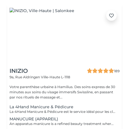
INIZIO
189
9a, Rue Aldringen
Ville-Haute L-1118
Votre parenthèse urbaine à Hamilius. Des soins express de 30
minutes aux soins du visage immersifs Swissline, en passant
par nos rituels de massage et...
La 4Hand Manicure & Pédicure
La 4Hand Manicure & Pédicure est le service idéal pour les clients qui apprécient le temps, l'efficacité et l'indulgence. Profitez d'une manucure et d'une pédicure complètes en même temps, réalisées par deux esthéticiennes travaillant en parallèle. Pendant qu'une technicienne modèle vos ongles et chouchoute vos mains, l'autre prend soin de vos pieds avec un gommage, un soin des callosités, un massage et une pose de vernis. Cette expérience fluide de 2 heures offre un fini parfait de salon en une seule visite, vous faisant gagner du temps et maximisant votre confort. Veuillez sélectionner les options suivantes
MANUCURE (APPAREIL)
An apparatus manicure is a refined beauty treatment where gentle electric tools are used to shape and polish your nails, giving them a smooth and flawless finish. This technique offers precision and care, helping reveal your nails' natural beauty while ensuring a soft, elegant look. The process feels modern yet gentle, often leaving your hands and nails looking polished and perfectly groomed with a subtle shine that enhances your overall elegance