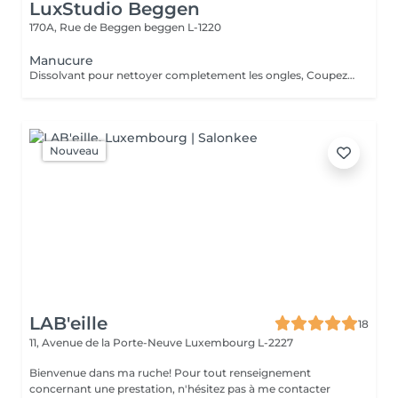
LuxStudio Beggen
170A, Rue de Beggen
beggen L-1220
Manucure
Dissolvant pour nettoyer completement les ongles, Coupez et Modelez les ongles avec une lime, Mouillez les mains quelques minutes pour ramollir les cuticules, Pousses les Cuticules avec batone pour repousser doucement vers l'arrière et coupez les excès, Hydratez les Mains avec crème et les cuticules pour maintenir la peau douce, Appliquez une base transparent pour protéger les ongles. Attendez suffisamment de tempos pour sèche.
Nouveau
LAB'eille
18
11, Avenue de la Porte-Neuve
Luxembourg L-2227
Bienvenue dans ma ruche! Pour tout renseignement
concernant une prestation, n'hésitez pas à me contacter